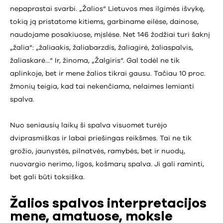
nepaprastai svarbi. „Žalios“ Lietuvos mes ilgimės išvykę,
tokią ją pristatome kitiems, garbiname eilėse, dainose,
naudojame posakiuose, mįslėse. Net 146 žodžiai turi šaknį
„žalia“: „žaliaakis, žaliabarzdis, žaliagirė, žaliaspalvis,
žaliaskarė…“ Ir, žinoma, „Žalgiris“. Gal todėl ne tik
aplinkoje, bet ir mene žalios tikrai gausu. Tačiau 10 proc.
žmonių teigia, kad tai nekenčiama, nelaimes lemianti
spalva.
Nuo seniausių laikų ši spalva visuomet turėjo
dviprasmiškas ir labai priešingas reikšmes. Tai ne tik
grožio, jaunystės, pilnatvės, ramybės, bet ir nuodų,
nuovargio nerimo, ligos, košmarų spalva. Ji gali raminti,
bet gali būti toksiška.
Žalios spalvos interpretacijos
mene, amatuose, moksle