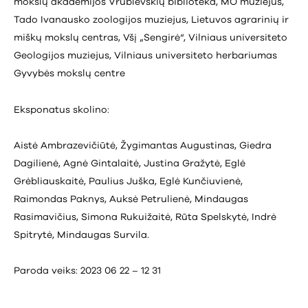
mokslų akademijos Vrublevskių biblioteka, MO muziejus,
Tado Ivanausko zoologijos muziejus, Lietuvos agrarinių ir
miškų mokslų centras, Všį „Sengirė“, Vilniaus universiteto
Geologijos muziejus, Vilniaus universiteto herbariumas
Gyvybės mokslų centre
Eksponatus skolino:
Aistė Ambrazevičiūtė, Žygimantas Augustinas, Giedra
Dagilienė, Agnė Gintalaitė, Justina Gražytė, Eglė
Grėbliauskaitė, Paulius Juška, Eglė Kunčiuvienė,
Raimondas Paknys, Auksė Petrulienė, Mindaugas
Rasimavičius, Simona Rukuižaitė, Rūta Spelskytė, Indrė
Spitrytė, Mindaugas Survila.
Paroda veiks: 2023 06 22 – 12 31