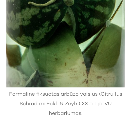
Formaline fiksuotas arbūzo vaisius (Citrullus
Schrad ex Eckl. & Zeyh.) XX a. I p. VU
herbariumas.