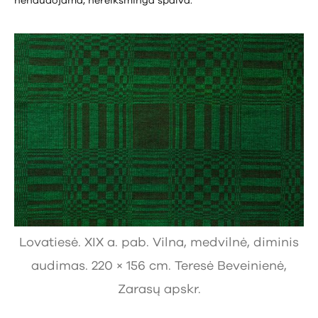
nenaudojama, nereikšminga spalva.
Lovatiesė. XIX a. pab. Vilna, medvilnė, diminis
audimas. 220 × 156 cm. Teresė Beveinienė,
Zarasų apskr.