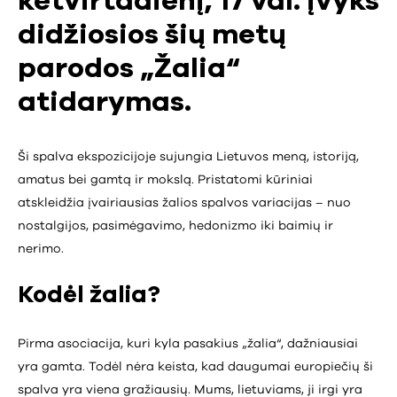
ketvirtadienį, 17 val. įvyks
didžiosios šių metų
parodos „Žalia“
atidarymas.
Ši spalva ekspozicijoje sujungia Lietuvos meną, istoriją,
amatus bei gamtą ir mokslą. Pristatomi kūriniai
atskleidžia įvairiausias žalios spalvos variacijas – nuo
nostalgijos, pasimėgavimo, hedonizmo iki baimių ir
nerimo.
Kodėl žalia?
Pirma asociacija, kuri kyla pasakius „žalia“, dažniausiai
yra gamta. Todėl nėra keista, kad daugumai europiečių ši
spalva yra viena gražiausių. Mums, lietuviams, ji irgi yra