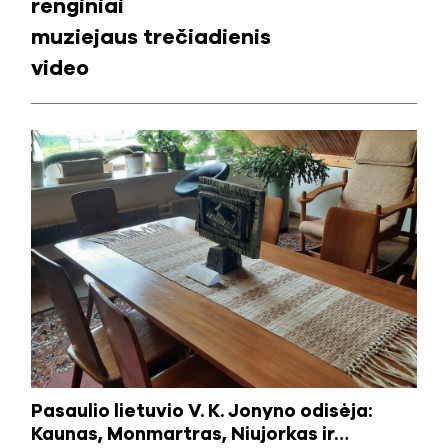
renginiai
muziejaus trečiadienis
video
Pasaulio lietuvio V. K. Jonyno odisėja:
Kaunas, Monmartras, Niujorkas ir…