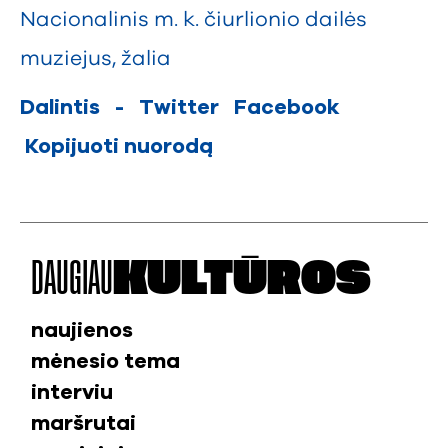
Nacionalinis m. k. čiurlionio dailės
muziejus
,
žalia
Dalintis
-
Twitter
Facebook
Kopijuoti nuorodą
DAUGIAU
KULTŪROS
naujienos
mėnesio tema
interviu
maršrutai