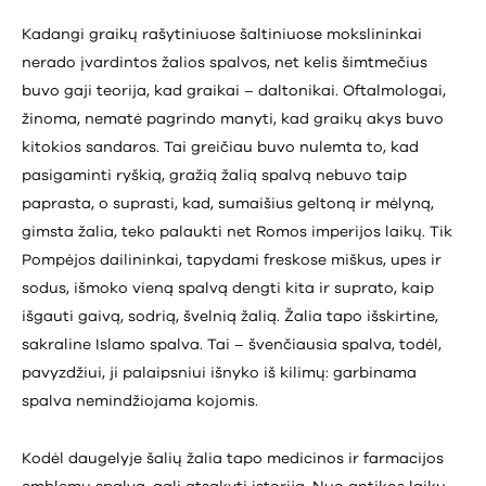
Kadangi graikų rašytiniuose šaltiniuose mokslininkai
nerado įvardintos žalios spalvos, net kelis šimtmečius
buvo gaji teorija, kad graikai – daltonikai. Oftalmologai,
žinoma, nematė pagrindo manyti, kad graikų akys buvo
kitokios sandaros. Tai greičiau buvo nulemta to, kad
pasigaminti ryškią, gražią žalią spalvą nebuvo taip
paprasta, o suprasti, kad, sumaišius geltoną ir mėlyną,
gimsta žalia, teko palaukti net Romos imperijos laikų. Tik
Pompėjos dailininkai, tapydami freskose miškus, upes ir
sodus, išmoko vieną spalvą dengti kita ir suprato, kaip
išgauti gaivą, sodrią, švelnią žalią. Žalia tapo išskirtine,
sakraline Islamo spalva. Tai – švenčiausia spalva, todėl,
pavyzdžiui, ji palaipsniui išnyko iš kilimų: garbinama
spalva nemindžiojama kojomis.
Kodėl daugelyje šalių žalia tapo medicinos ir farmacijos