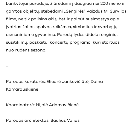
Lankytojai parodoje, žiūrėdami į daugiau nei 200 meno ir
gamtos objektų, stebėdami „Sengirės“ vaizdus M. Survilos
filme, ne tik pailsins akis, bet ir galbūt susimąstys apie
įvairias žalios spalvos reikšmes, simbolius ir svarbą jų
asmeniniame gyvenime. Parodą lydės didelė renginių,
susitikimų, paskaitų, koncertų programa, kuri startuos
nuo rudens sezono.
–
Parodos kuratorės: Giedrė Jankevičiūtė, Daina
Kamarauskienė
Koordinatorė: Nijolė Adomavičienė
Parodos architektas: Saulius Valius