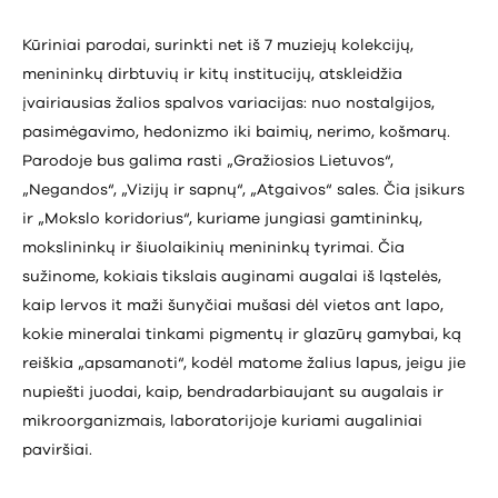
Kūriniai parodai, surinkti net iš 7 muziejų kolekcijų,
menininkų dirbtuvių ir kitų institucijų, atskleidžia
įvairiausias žalios spalvos variacijas: nuo nostalgijos,
pasimėgavimo, hedonizmo iki baimių, nerimo, košmarų.
Parodoje bus galima rasti „Gražiosios Lietuvos“,
„Negandos“, „Vizijų ir sapnų“, „Atgaivos“ sales. Čia įsikurs
ir „Mokslo koridorius“, kuriame jungiasi gamtininkų,
mokslininkų ir šiuolaikinių menininkų tyrimai. Čia
sužinome, kokiais tikslais auginami augalai iš ląstelės,
kaip lervos it maži šunyčiai mušasi dėl vietos ant lapo,
kokie mineralai tinkami pigmentų ir glazūrų gamybai, ką
reiškia „apsamanoti“, kodėl matome žalius lapus, jeigu jie
nupiešti juodai, kaip, bendradarbiaujant su augalais ir
mikroorganizmais, laboratorijoje kuriami augaliniai
paviršiai.