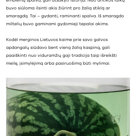
emblemų spalva, gali atsakyti istorija. Nuo antikos laikų
buvo siūloma ilsinti akis žiūrint pro žalią stiklą ar
smaragdą. Tai – gydanti, raminanti spalva. Iš smaragdo
miltelių buvo gaminami gydomieji tepalai akims.
Kodėl merginos Lietuvos kaime prie savo galvos
apdangalų siūdavo bent vieną žalią kaspiną, gali
paaiškinti nuo viduramžių gaji tradicija taip išreikšti
meilę, įsimylėjimą arba pasiruošimą būti mylimai.