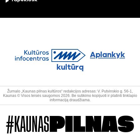
Aplankyk
kultūrą
Žurnalo „Kaunas pilnas kultūros“ redakcijos adresas: V. Putvinskio g. 56-1,
Kaunas © Visos teisės saugomos 2026. Be sutikimo kopijuoti ir platinti tinklapio
informaciją draudžiama.
#KAUNAS
PILNAS