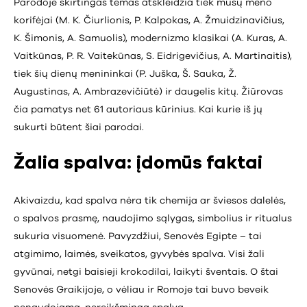
Parodoje skirtingas temas atskleidžia tiek mūsų meno
korifėjai (M. K. Čiurlionis, P. Kalpokas, A. Žmuidzinavičius,
K. Šimonis, A. Samuolis), modernizmo klasikai (A. Kuras, A.
Vaitkūnas, P. R. Vaitekūnas, S. Eidrigevičius, A. Martinaitis),
tiek šių dienų menininkai (P. Juška, Š. Sauka, Ž.
Augustinas, A. Ambrazevičiūtė) ir daugelis kitų. Žiūrovas
čia pamatys net 61 autoriaus kūrinius. Kai kurie iš jų
sukurti būtent šiai parodai.
Žalia spalva: įdomūs faktai
Akivaizdu, kad spalva nėra tik chemija ar šviesos dalelės,
o spalvos prasmę, naudojimo sąlygas, simbolius ir ritualus
sukuria visuomenė. Pavyzdžiui, Senovės Egipte – tai
atgimimo, laimės, sveikatos, gyvybės spalva. Visi žali
gyvūnai, netgi baisieji krokodilai, laikyti šventais. O štai
Senovės Graikijoje, o vėliau ir Romoje tai buvo beveik