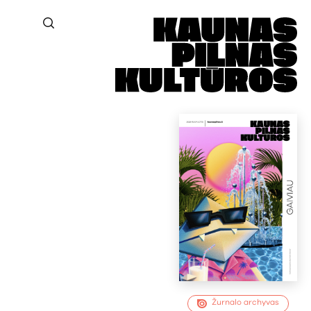
Žurnalo archyvas