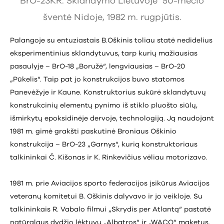
BrO-23KR. Sklandymo Lietuvoje 50-mečio
šventė Nidoje, 1982 m. rugpjūtis.
Palangoje su entuziastais B.Oškinis toliau statė nedidelius
eksperimentinius sklandytuvus, tarp kurių mažiausias
pasaulyje – BrO-18 „Boružė“, lengviausias – BrO-20
„Pūkelis“. Taip pat jo konstrukcijos buvo statomos
Panevėžyje ir Kaune. Konstruktorius sukūrė sklandytuvų
konstrukcinių elementų pynimo iš stiklo pluošto siūlų,
išmirkytų epoksidinėje dervoje, technologiją. Ją naudojant
1981 m. gimė grakšti paskutinė Broniaus Oškinio
konstrukcija – BrO-23 „Garnys“, kurią konstruktoriaus
talkininkai Č. Kišonas ir K. Rinkevičius vėliau motorizavo.
1981 m. prie Aviacijos sporto federacijos įsikūrus Aviacijos
veteranų komitetui B. Oškinis dalyvavo ir jo veikloje. Su
talkininkais R. Vabalo filmui „Skrydis per Atlantą“ pastatė
natūralaus dydžio lėktuvų „Albatros“ ir „WACO“ maketus.