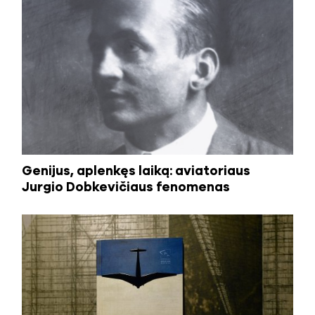
Genijus, aplenkęs laiką: aviatoriaus
Jurgio Dobkevičiaus fenomenas