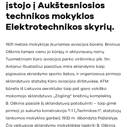
įstojo į Aukštesniosios
technikos mokyklos
Elektrotechnikos skyrių.
1931 metais mokykloje įkuriamas aviacijos būrelis. Bronius
Oškinis tampa vienu jo kūrėjų ir aktyviausių narių.
Tuometiniam Karo aviacijos parko viršininkui plk. ltn.
Antanui Gustaičiui pasiūlius imtis sklandymo kaip
pigiausios skraidymo sporto šakos, ir organizavus pirmojo
sklandytuvo statybą Karo aviacijos dirbtuvėse, ATM
būrelis iš Lietuvos aeroklubo taip pat gavo vokiško
mokomojo sklandytuvo „Zögling“ brėžinių komplektą.
B. Oškinis pasiūlė šį sklandytuvą patobulinti – taip gimė
pirmoji jo sukurta konstrukcija T-1 („Technikas-1“, statytojų
lankomos mokyklos garbei), 1932 m. išbandyta Pažaislyje.
Čia veikusioje sklandymo mokyklėlėje lapkritį B. Oškinis