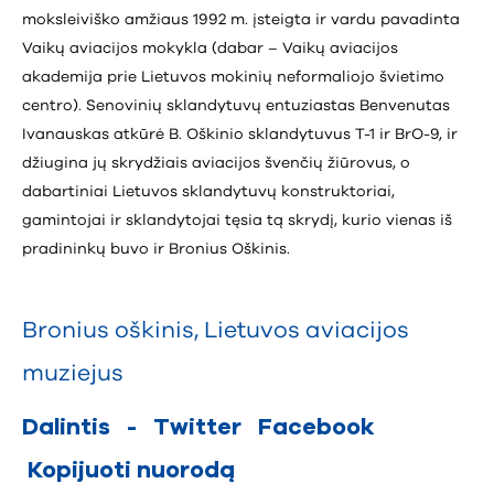
moksleiviško amžiaus 1992 m. įsteigta ir vardu pavadinta
Vaikų aviacijos mokykla (dabar – Vaikų aviacijos
akademija prie Lietuvos mokinių neformaliojo švietimo
centro). Senovinių sklandytuvų entuziastas Benvenutas
Ivanauskas atkūrė B. Oškinio sklandytuvus T-1 ir BrO-9, ir
džiugina jų skrydžiais aviacijos švenčių žiūrovus, o
dabartiniai Lietuvos sklandytuvų konstruktoriai,
gamintojai ir sklandytojai tęsia tą skrydį, kurio vienas iš
pradininkų buvo ir Bronius Oškinis.
Bronius oškinis
,
Lietuvos aviacijos
muziejus
Dalintis
-
Twitter
Facebook
Kopijuoti nuorodą