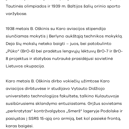
Tautinės olimpiados ir 1939 m. Baltijos šalių orinio sporto
varžybose.
1938 metais B. Oškinis su Karo aviacijos stipendija
siunčiamas mokytis į Berlyno aukštąją technikos mokyklą.
Deja šių mokslų neteko baigti – juos, bei patobulinto
„Pūko“ (BrO-6) bei pradėtus lengvųjų lėktuvų BrO-7 ir BrO-
8 projektus ir statybas nutraukė prasidėjusi sovietinė
Lietuvos okupacija.
Karo metais B. Oškinis dirbo vokiečių užimtose Karo
aviacijos dirbtuvėse ir studijavo Vytauto Didžiojo
universiteto technologijos fakultete, talkino Kulautuvoje
susibūrusiems sklandymo entuziastams. Grįžus sovietams
„perkratytas“ kontržvalgybos „Smerš“ lageryje Podolske ir
pasiųstas į SSRS 15-ąją oro armiją, bet kol pasiekė frontą,
karas baigėsi.