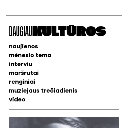
DAUGIAU
KULTŪROS
naujienos
mėnesio tema
interviu
maršrutai
renginiai
muziejaus trečiadienis
video