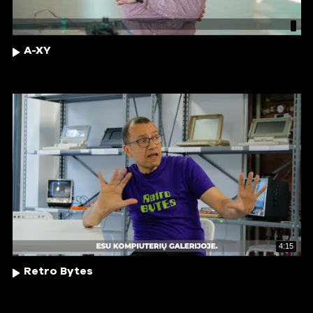
A-XY
4:15
Retro Bytes