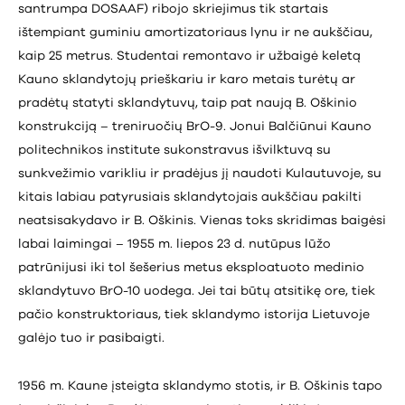
santrumpa DOSAAF) ribojo skriejimus tik startais
ištempiant guminiu amortizatoriaus lynu ir ne aukščiau,
kaip 25 metrus. Studentai remontavo ir užbaigė keletą
Kauno sklandytojų prieškariu ir karo metais turėtų ar
pradėtų statyti sklandytuvų, taip pat naują B. Oškinio
konstrukciją – treniruočių BrO-9. Jonui Balčiūnui Kauno
politechnikos institute sukonstravus išvilktuvą su
sunkvežimio varikliu ir pradėjus jį naudoti Kulautuvoje, su
kitais labiau patyrusiais sklandytojais aukščiau pakilti
neatsisakydavo ir B. Oškinis. Vienas toks skridimas baigėsi
labai laimingai – 1955 m. liepos 23 d. nutūpus lūžo
patrūnijusi iki tol šešerius metus eksploatuoto medinio
sklandytuvo BrO-10 uodega. Jei tai būtų atsitikę ore, tiek
pačio konstruktoriaus, tiek sklandymo istorija Lietuvoje
galėjo tuo ir pasibaigti.
1956 m. Kaune įsteigta sklandymo stotis, ir B. Oškinis tapo