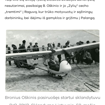
nesutarimai, pasibaigę B. Oškinio ir jo „Zylių“ cecho
„tremtimi“ į Raguvą, kur trūko motyvuotų ir sąžiningų
darbininkų, bei išėjimu iš gamyklos ir grįžimu į Palangą.
Bronius Oškinis pasiruošęs startui sklandytuvu