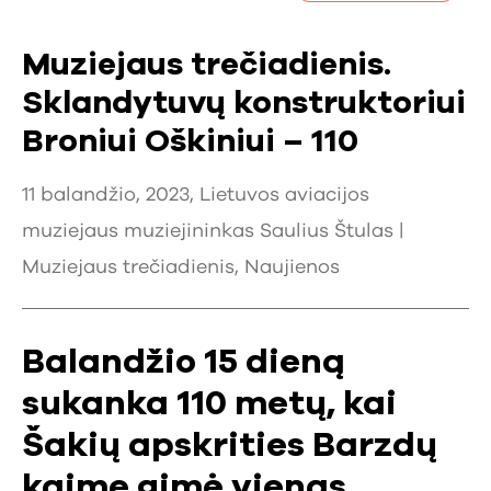
Muziejaus trečiadienis.
Sklandytuvų konstruktoriui
Broniui Oškiniui – 110
11 balandžio, 2023, Lietuvos aviacijos
muziejaus muziejininkas Saulius Štulas |
Muziejaus trečiadienis
,
Naujienos
Balandžio 15 dieną
sukanka 110 metų, kai
Šakių apskrities Barzdų
kaime gimė vienas