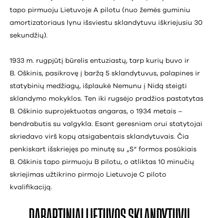
tapo pirmuoju Lietuvoje A pilotu (nuo žemės guminiu
amortizatoriaus lynu išsviestu sklandytuvu iškriejusiu 30
sekundžių).
1933 m. rugpjūtį būrelis entuziastų, tarp kurių buvo ir
B. Oškinis, pasikrovę į baržą 5 sklandytuvus, palapines ir
statybinių medžiagų, išplaukė Nemunu į Nidą steigti
sklandymo mokyklos. Ten iki rugsėjo pradžios pastatytas
B. Oškinio suprojektuotas angaras, o 1934 metais –
bendrabutis su valgykla. Esant geresniam orui statytojai
skriedavo virš kopų atsigabentais sklandytuvais. Čia
penkiskart išskriejęs po minutę su „S“ formos posūkiais
B. Oškinis tapo pirmuoju B pilotu, o atliktas 10 minučių
skriejimas užtikrino pirmojo Lietuvoje C piloto
kvalifikaciją.
DABARTINIAI LIETUVOS SKLANDYTUVŲ