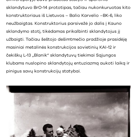
sklandytuvo BrO-14 prototipas, tačiau nukonkuruotas kito
konstruktoriaus iš Lietuvos – Balio Karvelio –BK-6, liko
neužbaigtas. Konstruktorius parsivežė jo dalis į Kauno
sklandymo stotį, tikėdamas prikalbinti sklandytojus jį
užbaigti. Tačiau šeštojo dešimtmečio pradžioje prasidėję
masiniai metalinės konstrukcijos sovietinių KAI-12 ir
čekiškų L-13 „Blanik“ sklandytuvų tiekimai Sąjungos
klubams nuslopino sklandytojų entuziazmą aukoti laiką ir
pinigus savų konstrukcijų statybai.