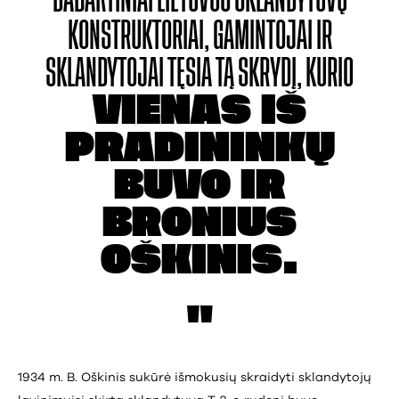
KONSTRUKTORIAI, GAMINTOJAI IR
SKLANDYTOJAI TĘSIA TĄ SKRYDĮ, KURIO
VIENAS IŠ
PRADININKŲ
BUVO IR
BRONIUS
OŠKINIS.
1934 m. B. Oškinis sukūrė išmokusių skraidyti sklandytojų