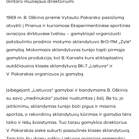
Gintaro muziejaus direktoriumi.
1969 m. B. Oškinis priėmė Vytauto Pakarsko pasiūlymą
atvykti į Prienus ir kuriamose Eksperimentinėse sportinės
aviacijos dirbtuvėse (vėliau – gamykloje) organizuoti
patobulinto pradinio mokymo sklandytuvo BrO-11M „Zylė“
gamybą. Mokomasis sklandytuvas turėjo tapti pirmąja
gamyklos produkcija, kol B. Karvelis kurs stiklaplastinį
aukščiausios klasės sklandytuvą BK-7 „Lietuva“ ir
V. Pakarskas organizuos jo gamybą.
Įsibėgėjant „Lietuvos“ gamybai ir bandymams B. Oškinis
su savo „medinukais“ jautėsi nustumtas į šalį. Be to, jo
įsitikinimu, sklandymas turėjo būti pigus ir masinis
sportas, o rekordinių sklandytuvų kūrimas ir gamyba tėra
laiko ir lėšų švaistymas. Tuo tarpu gamyklos direktorius
V. Pakarskas siekė sukurti pasaulinės klasės sklandytuvą.
Taip kilo šių dviejų ryškių Lietuvos aviacijos asmenybių