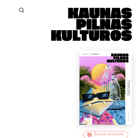
Žurnalo archyvas