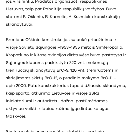
jos viršininku. Pradėtos organizuoti respublikinės
Lietuvos, taip pat Pabaltijo respublikų varžybos. Buvo
statomi B. Oškinio, B. Karvelio, A. Kuzmicko konstrukcijų
sklandytuvai.
Broniaus Oškinio konstrukcijos sulaukė pripažinimo ir
visoje Sovietų Sąjungoje –1953–1955 metais Simferopolio,
Kropotkino ir kitose aviacijos dirbtuvėse buvo pastatyta ir
Sąjungos klubams paskirstyta 320 vnt. mokomųjų-
treniruočių sklandytuvų BrO-9, 120 vnt. treniruotėms ir
skriejimams skirtų BrO-12, o pradinio mokymo BrO-11 –
apie 2000. Pats konstruktorius tapo didžiausiu sklandymo,
kaip sporto, atkūrimo Lietuvoje ir visoje SSRS
iniciatoriumi ir autoritetu, dažnai pastūmėdamas
aktyviau veikti ir labiau režimo įgąsdintus kolegas
Maskvoje.
Simferopolyje buvo pradėtas statyti ir sportinio