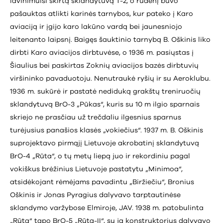
lavinimuisi skirtą sklandytuvą T-2, o rudenį buvo
pašauktas atlikti karinės tarnybos, kur pateko į Karo
aviaciją ir įgijo karo lakūno vardą bei jaunesniojo
leitenanto laipsnį. Baigęs šauktinio tarnybą B. Oškinis liko
dirbti Karo aviacijos dirbtuvėse, o 1936 m. pasiųstas į
Šiaulius bei paskirtas Zoknių aviacijos bazės dirbtuvių
viršininko pavaduotoju. Nenutraukė ryšių ir su Aeroklubu.
1936 m. sukūrė ir pastatė nediduką grakštų treniruočių
sklandytuvą BrO-3 „Pūkas“, kuris su 10 m ilgio sparnais
skriejo ne prasčiau už trečdaliu ilgesnius sparnus
turėjusius panašios klasės „vokiečius“. 1937 m. B. Oškinis
suprojektavo pirmąjį Lietuvoje akrobatinį sklandytuvą
BrO-4 „Rūta“, o tų metų liepą juo ir rekordiniu pagal
vokiškus brėžinius Lietuvoje pastatytu „Minimoa“,
atsidėkojant rėmėjams pavadintu „Biržiečiu“, Bronius
Oškinis ir Jonas Pyragius dalyvavo tarptautinėse
sklandymo varžybose Elmiroje, JAV. 1938 m. patobulinta
„Rūta“ tapo BrO-5 „Rūta-II“, su ja konstruktorius dalyvavo