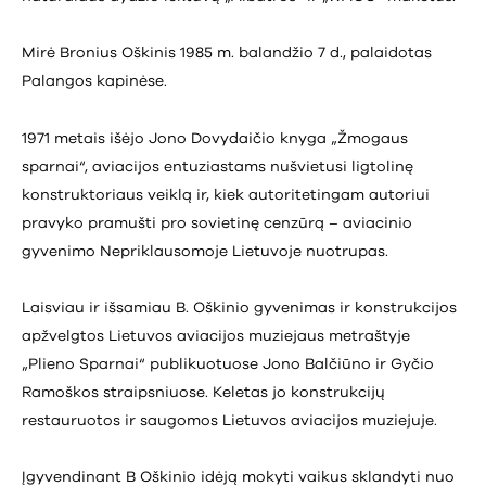
Mirė Bronius Oškinis 1985 m. balandžio 7 d., palaidotas
Palangos kapinėse.
1971 metais išėjo Jono Dovydaičio knyga „Žmogaus
sparnai“, aviacijos entuziastams nušvietusi ligtolinę
konstruktoriaus veiklą ir, kiek autoritetingam autoriui
pravyko pramušti pro sovietinę cenzūrą – aviacinio
gyvenimo Nepriklausomoje Lietuvoje nuotrupas.
Laisviau ir išsamiau B. Oškinio gyvenimas ir konstrukcijos
apžvelgtos Lietuvos aviacijos muziejaus metraštyje
„Plieno Sparnai“ publikuotuose Jono Balčiūno ir Gyčio
Ramoškos straipsniuose. Keletas jo konstrukcijų
restauruotos ir saugomos Lietuvos aviacijos muziejuje.
Įgyvendinant B Oškinio idėją mokyti vaikus sklandyti nuo