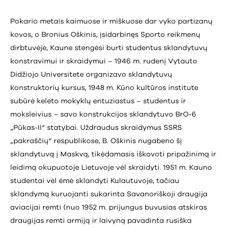
Pokario metais kaimuose ir miškuose dar vyko partizanų
kovos, o Bronius Oškinis, įsidarbinęs Sporto reikmenų
dirbtuvėje, Kaune stengėsi burti studentus sklandytuvų
konstravimui ir skraidymui – 1946 m. rudenį Vytauto
Didžiojo Universitete organizavo sklandytuvų
konstruktorių kursus, 1948 m. Kūno kultūros institute
subūrė keleto mokyklų entuziastus – studentus ir
moksleivius – savo konstrukcijos sklandytuvo BrO-6
„Pūkas-II“ statybai. Uždraudus skraidymus SSRS
„pakraščių“ respublikose, B. Oškinis nugabeno šį
sklandytuvą į Maskvą, tikėdamasis iškovoti pripažinimą ir
leidimą okupuotoje Lietuvoje vėl skraidyti. 1951 m. Kauno
studentai vėl ėmė sklandyti Kulautuvoje, tačiau
sklandymą kuruojanti sukarinta Savanoriškoji draugija
aviacijai remti (nuo 1952 m. prijungus buvusias atskiras
draugijas remti armiją ir laivyną pavadinta rusiška