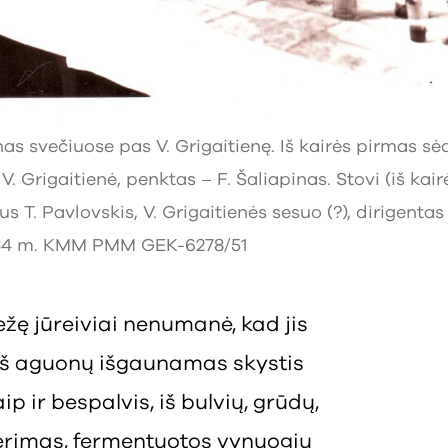
s svečiuose pas V. Grigaitienę. Iš kairės pirmas sėd
 V. Grigaitienė, penktas – F. Šaliapinas. Stovi (iš kair
us T. Pavlovskis, V. Grigaitienės sesuo (?), dirigentas 
934 m. KMM PMM GEK-6278/51
žę jūreiviai nenumanė, kad jis
 Iš aguonų išgaunamas skystis
p ir bespalvis, iš bulvių, grūdų,
ėrimas, fermentuotos vynuogių