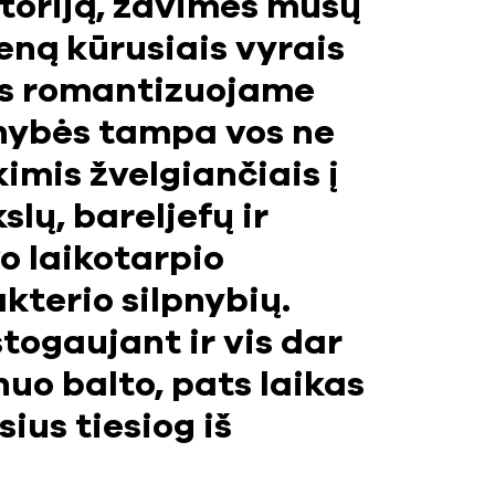
storiją, žavimės mūsų
eną kūrusiais vyrais
uos romantizuojame
enybės tampa vos ne
imis žvelgiančiais į
lų, bareljefų ir
vo laikotarpio
kterio silpnybių.
togaujant ir vis dar
nuo balto, pats laikas
ius tiesiog iš