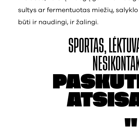
sultys ar fermentuotas miežių, salyklo 
būti ir naudingi, ir žalingi.
SPORTAS, LĖKTUV
NESIKONTA
PASKUT
ATSIS