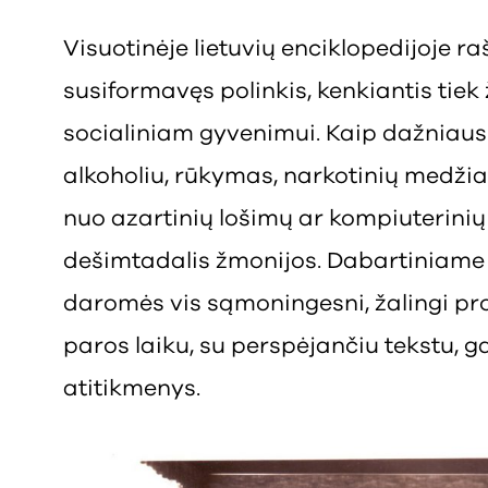
Visuotinėje lietuvių enciklopedijoje r
susiformavęs polinkis, kenkiantis tiek
socialiniam gyvenimui. Kaip dažniau
alkoholiu, rūkymas, narkotinių medži
nuo azartinių lošimų ar kompiuterinių 
dešimtadalis žmonijos. Dabartiniame 
daromės vis sąmoningesni, žalingi pr
paros laiku, su perspėjančiu tekstu, 
atitikmenys.