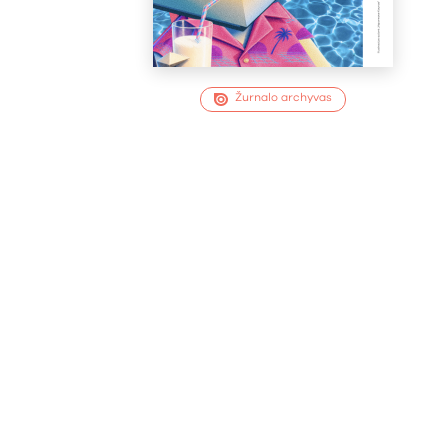
Žurnalo archyvas