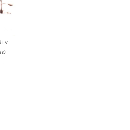
i V.
ės)
L.