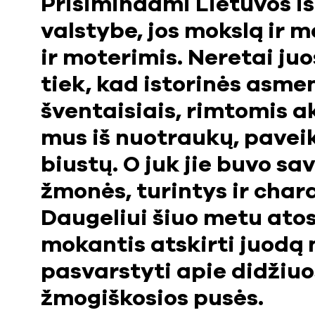
Prisimindami Lietuvos i
valstybe, jos mokslą ir m
ir moterimis. Neretai j
tiek, kad istorinės asm
šventaisiais, rimtomis ak
mus iš nuotraukų, paveiks
biustų. O juk jie buvo sa
žmonės, turintys ir chara
Daugeliui šiuo metu atos
mokantis atskirti juodą 
pasvarstyti apie didžiuos
žmogiškosios pusės.