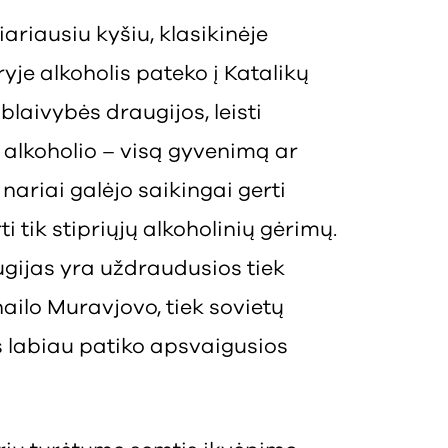
riausiu kyšiu, klasikinėje
ryje alkoholis pateko į Katalikų
laivybės draugijos, leisti
i alkoholio – visą gyvenimą ar
 nariai galėjo saikingai gerti
 tik stipriųjų alkoholinių gėrimų.
gijas yra uždraudusios tiek
ailo Muravjovo, tiek sovietų
s labiau patiko apsvaigusios