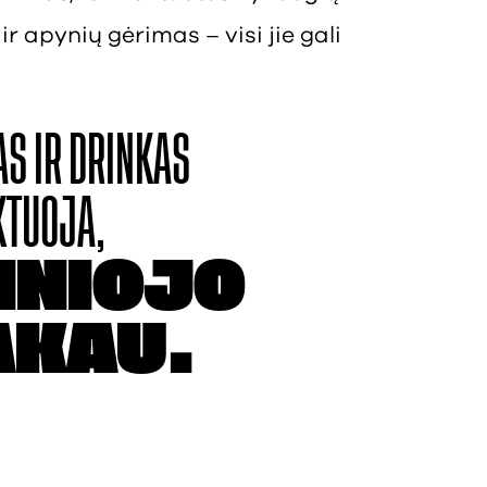
ir apynių gėrimas – visi jie gali
AS IR
DRINKAS
KTUOJA,
INIOJO
AKAU.