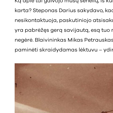
Ką apie tai galvojo mūsų senelių, iš k
karta? Steponas Darius sakydavo, kad 
nesikontaktuoja, paskutiniojo atsisak
yra pabrėžęs gerą savijautą, esą tuo 
negėrė. Blaivininkas Mikas Petrauskas
paminėti skraidydamas lėktuvu – ydi