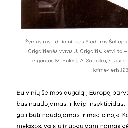
Žymus rusų dainininkas Fiodoras Šaliapina
Grigaitienės vyras J. Grigaitis, ketvirta –
dirigentas M. Bukša, A. Sodeika, režisieri
Hofmekleris.1
Bulvinių šeimos augalą į Europą parve
bus naudojamas ir kaip insekticidas.
gali būti naudojamas ir medicinoje. Kai
melasos, vaisių ir uogų gaminamas g