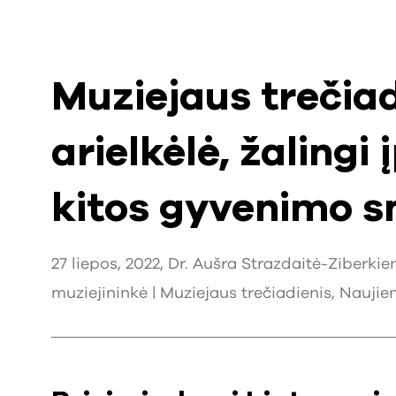
Muziejaus trečiad
arielkėlė, žalingi į
kitos gyvenimo 
27 liepos, 2022, Dr. Aušra Strazdaitė-Ziberki
muziejininkė |
Muziejaus trečiadienis
,
Naujie