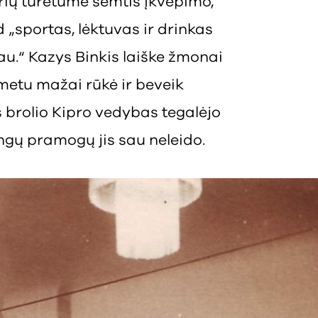
urių turėtume semtis įkvėpimo,
„sportas, lėktuvas ir drinkas
au.“ Kazys Binkis laiške žmonai
metu mažai rūkė ir beveik
 brolio Kipro vedybas tegalėjo
ngų pramogų jis sau neleido.