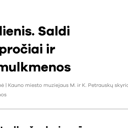
ienis. Saldi
pročiai ir
smulkmenos
enė | Kauno miesto muziejaus M. ir K. Petrauskų skyri
nos