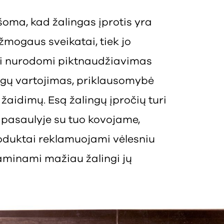
ašoma, kad žalingas įprotis yra
 žmogaus sveikatai, tiek jo
si nurodomi piktnaudžiavimas
agų vartojimas, priklausomybė
žaidimų. Esą žalingų įpročių turi
pasaulyje su tuo kovojame,
oduktai reklamuojami vėlesniu
gaminami mažiau žalingi jų