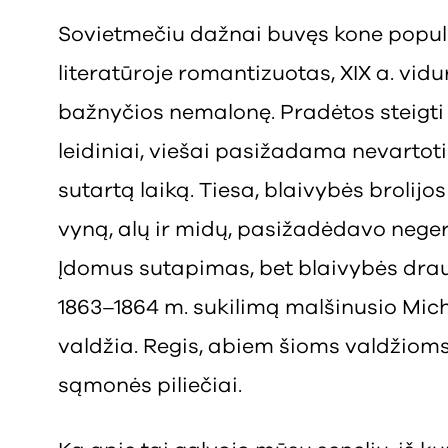
Sovietmečiu dažnai buvęs kone populia
literatūroje romantizuotas, XIX a. vidu
bažnyčios nemalonę. Pradėtos steigti b
leidiniai, viešai pasižadama nevartot
sutartą laiką. Tiesa, blaivybės brolijos
vyną, alų ir midų, pasižadėdavo negerti
Įdomus sutapimas, bet blaivybės drau
1863–1864 m. sukilimą malšinusio Mich
valdžia. Regis, abiem šioms valdžiom
sąmonės piliečiai.