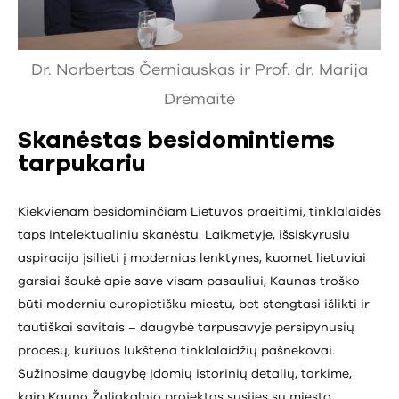
Dr. Norbertas Černiauskas ir Prof. dr. Marija
Drėmaitė
Skanėstas besidomintiems
tarpukariu
Kiekvienam besidominčiam Lietuvos praeitimi, tinklalaidės
taps intelektualiniu skanėstu. Laikmetyje, išsiskyrusiu
aspiracija įsilieti į modernias lenktynes, kuomet lietuviai
garsiai šaukė apie save visam pasauliui, Kaunas troško
būti moderniu europietišku miestu, bet stengtasi išlikti ir
tautiškai savitais – daugybė tarpusavyje persipynusių
procesų, kuriuos lukštena tinklalaidžių pašnekovai.
Sužinosime daugybę įdomių istorinių detalių, tarkime,
kaip Kauno Žaliakalnio projektas susijęs su miesto