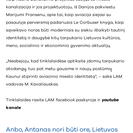
kanalizacija ir jos projektuotoju, iš Danijos pakviestu
Marijumi Fransenu, apie tai, kaip aviacija siejasi su
pasaulyje perversmą padariusia Le Corbuser knyga, kaip
sąveikavo noras būti moderniais su siekiu išlaikyti tautinį
identitetą ir daugybė kitų tarpukario Lietuvos kultūros,
meno, socialinio ir ekonominio gyvenimo aktualijų.
„Neabejoju, kad tinklalaidėse aptiksite įdomių tarpukario
atodangų̨, tuo pat metu gausime ir naujų postūmių̨
Kaunui stiprinti aviacinio miesto identitetą“, – sakė LAM
vadovas M. Kavaliauskas.
Tinklalaides rasite LAM
facebook
paskyroje ir
youtube
kanale
Anbo
,
Antanas nori būti ore
,
Lietuvos