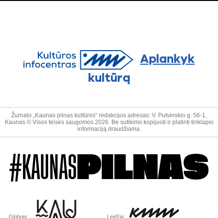
Aplankyk
kultūrą
Žurnalo „Kaunas pilnas kultūros“ redakcijos adresas: V. Putvinskio g. 56-1,
Kaunas © Visos teisės saugomos 2026. Be sutikimo kopijuoti ir platinti tinklapio
informaciją draudžiama.
#KAUNAS
PILNAS
Globoja:
Leidžia: