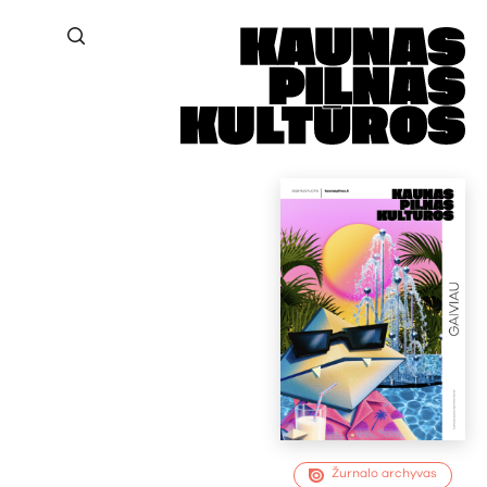
Žurnalo archyvas