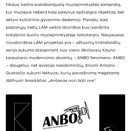
tikslus, keičia sustabarėjusią muziejininkystės sampratą,
kur muziejus nebėra kaip pasyvus apžvalgos objektas, bet
aktyvi kultūrinio gyvenimo dedamoji. Panašu, kad
pastarųjų metų LAM veikla istoriškai bus įvardinta
kokybinio šuolio muziejininkystėje laikotarpiu. Naujausias
novatoriškas LAM projektas yra – aštuonių tinklalaidžių
serija sukurta atsispiriant nuo vieno iškiliausių Kauno
tarpukario modernizmo akcentų – ANBO fenomeno. ANBO
– daugeliui, net aviacija nesidominčių, žinomi Antano
Gustaičio sukurti lėktuvai, kurių pavadinimą mėgstama
iššifruoti šmaikščiai: „Antanas nori būti ore“.