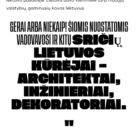
lėktuvu pasaulyje. Lietuva buvo vienintelė tarp mažųjų
valstybių, gaminusių kovos lėktuvus.
GERAI ARBA NIEKAIP!
ŠIOMIS NUOSTATOMIS
VADOVAVOSI IR KITŲ
SRIČIŲ̨
LIETUVOS
KŪRĖJAI –
ARCHITEKTAI,
INŽINIERIAI,
DEKORATORIAI.