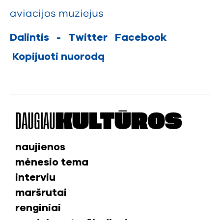
aviacijos muziejus
Dalintis
-
Twitter
Facebook
Kopijuoti nuorodą
DAUGIAU
KULTŪROS
naujienos
mėnesio tema
interviu
maršrutai
renginiai