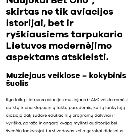
Naujokai Bet Oho“,
skirtas ne tik aviacijos
istorijai, bet ir
ryškiausiems tarpukario
Lietuvos modernėjimo
aspektams atskleisti.
Muziejaus veiklose – kokybinis
šuolis
Ilgą laiką Lietuvos aviacijos muziejaus (LAM) veikla rėmėsi
daiktų ir enciklopedinių faktų parodomis, kurių lankytojų
didžiąją dalį sudarė edukacinių programų dalyviai ir
vyriška, garažo ir angaro kvapą mylinti auditorija bei
švenčių lankytojai. LAM vadovas kelia gerokai didesnius