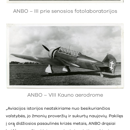
ANBO – III prie senosios fotolaboratorijos
ANBO – VIII Kauno aerodrome
„Aviacijos istorijos neatskiriame nuo besikuriančios
valstybės, jo žmonių proveržių ir sukurtų naujovių. Pakilęs
į orą̨ didžiosios pasaulinės krizės metais, ANBO drąsiai