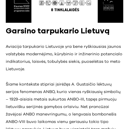
Garsino tarpukario Lietuvą
Aviacija tarpukario Lietuvoje yra bene ryškiausias jaunos
valstybės modernėjimo, kūrybinio ir inžinerinio potencialo
indikatorius, laisvės, tobulybės siekis, puoselėtas to meto
Lietuvoje.
Šiame kontekste stipriai įsirėžęs A. Gustaičio lėktuvų
serijos fenomenas ANBO, kurio vienas ryškiausių̨ simbolių
– 1929-aisiais metais sukurtas ANBO-III, tapęs pirmuoju
lietuvišku serijinės gamybos orlaiviu. Net prancūzai
žavėjosi ANBO manevringumu, o lengvasis bombonešis
ANBO-VIII buvo laikomas vienu geriausiu tokio tipo