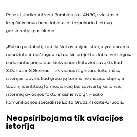
Pasak istoriko Alfredo Bumblausko, ANBO, sviestas ir
krepšinis buvo bene labiausiai tarpukario Lietuvą
garsinantys pasiekimai.
„Reikia pastebėti, kad iki šiol aviacijos istorija yra deramai
nepažinta ir neišragauta, tad šis projektas labai vertingas,
sudarantis prielaidas kiekvienam lietuviui suvokti, kad
S.Darius ir S.Girėnas – tik vienas iš gintaro luitų mūsų
istorijos lobyne, kad greta jų turime ne mažiau stiprių ir
tautinį identitetą formuojančių bei savivertę keliančių
istorinių aviacijos faktų ir asmenybių“, – sako
komunikacijos specialistė Edita Grudzinskaitė-Gruodis.
Neapsiribojama tik aviacijos
istorija