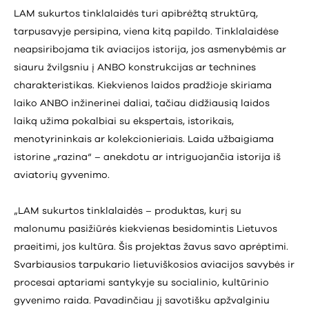
LAM sukurtos tinklalaidės turi apibrėžtą struktūrą,
tarpusavyje persipina, viena kitą papildo. Tinklalaidėse
neapsiribojama tik aviacijos istorija, jos asmenybėmis ar
siauru žvilgsniu į ANBO konstrukcijas ar technines
charakteristikas. Kiekvienos laidos pradžioje skiriama
laiko ANBO inžinerinei daliai, tačiau didžiausią laidos
laiką užima pokalbiai su ekspertais, istorikais,
menotyrininkais ar kolekcionieriais. Laida užbaigiama
istorine „razina“ – anekdotu ar intriguojančia istorija iš
aviatorių gyvenimo.
„LAM sukurtos tinklalaidės – produktas, kurį su
malonumu pasižiūrės kiekvienas besidomintis Lietuvos
praeitimi, jos kultūra. Šis projektas žavus savo aprėptimi.
Svarbiausios tarpukario lietuviškosios aviacijos savybės ir
procesai aptariami santykyje su socialinio, kultūrinio
gyvenimo raida. Pavadinčiau jį savotišku apžvalginiu