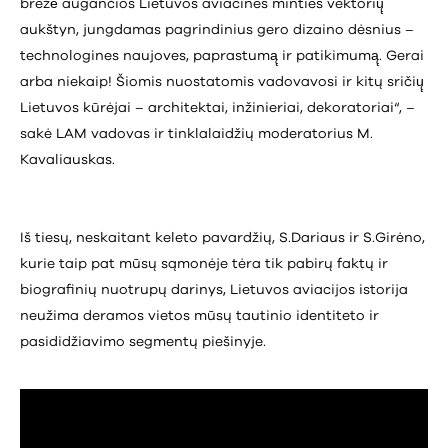
brėžė̇ augančios Lietuvos aviacinės minties vektorių̨
aukštyn, jungdamas pagrindinius gero dizaino dėsnius –
technologines naujoves, paprastumą̨ ir patikimumą̨. Gerai
arba niekaip! Šiomis nuostatomis vadovavosi ir kitų sričių̨
Lietuvos kūrėjai – architektai, inžinieriai, dekoratoriai“, –
sakė LAM vadovas ir tinklalaidžių moderatorius M.
Kavaliauskas.
Iš tiesų, neskaitant keleto pavardžių, S.Dariaus ir S.Girėno,
kurie taip pat mūsų sąmonėje tėra tik pabirų faktų ir
biografinių nuotrupų darinys, Lietuvos aviacijos istorija
neužima deramos vietos mūsų tautinio identiteto ir
pasididžiavimo segmentų piešinyje.