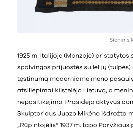
Sieninis
1925 m. Italijoje (Monzoje) pristatytos
spalvingos prijuostės su lelijų (tulpės
tęstinumą moderniame meno pasaulyj
atsiliepimai kilstelėjo Lietuvą, o menin
nepasitikėjimo. Prasidėjo aktyvus do
Skulptoriaus Juozo Mikėno išdrožta 
„Rūpintojėlis“ 1937 m. tapo Paryžiaus