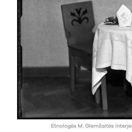
Etnologės M. Glemžaitės interje