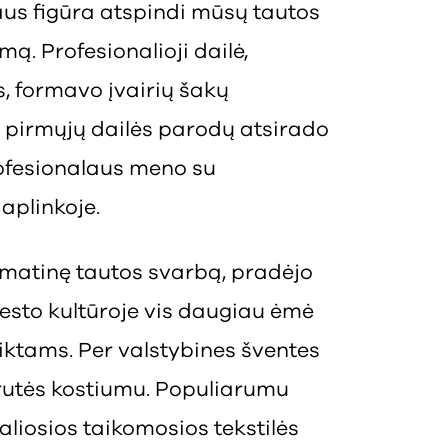
aus figūra atspindi mūsų tautos
ą. Profesionalioji dailė,
 formavo įvairių šakų
o pirmųjų dailės parodų atsirado
profesionalaus meno su
aplinkoje.
pamatinę tautos svarbą, pradėjo
Miesto kultūroje vis daugiau ėmė
liktams. Per valstybines šventes
irutės kostiumu. Populiarumu
aliosios taikomosios tekstilės