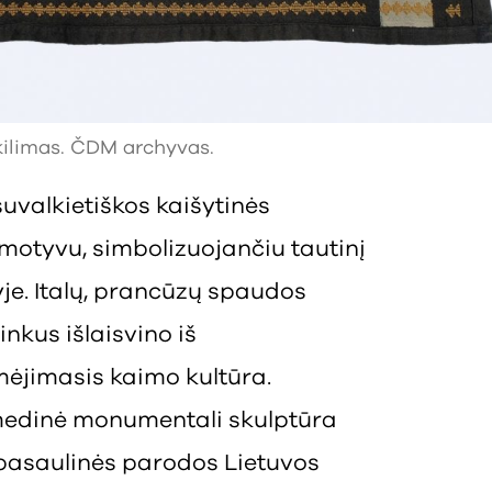
 kilimas. ČDM archyvas.
 suvalkietiškos kaišytinės
) motyvu, simbolizuojančiu tautinį
e. Italų, prancūzų spaudos
inkus išlaisvino iš
mėjimasis kaimo kultūra.
medinė monumentali skulptūra
 pasaulinės parodos Lietuvos