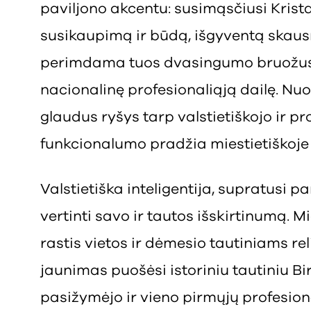
paviljono akcentu: susimąsčiusi Krist
susikaupimą ir būdą, išgyventą skausm
perimdama tuos dvasingumo bruožus,
nacionalinę profesionaliąją dailę. Nu
glaudus ryšys tarp valstietiškojo ir 
funkcionalumo pradžia miestietiškoje 
Valstietiška inteligentija, supratusi 
vertinti savo ir tautos išskirtinumą. 
rastis vietos ir dėmesio tautiniams re
jaunimas puošėsi istoriniu tautiniu B
pasižymėjo ir vieno pirmųjų profesion