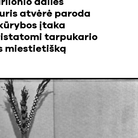
rlionio dailės
duris atvėrė paroda
 kūrybos įtaka
ristatomi tarpukario
s miestietišką