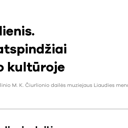
ienis.
atspindžiai
 kultūroje
linio M. K. Čiurlionio dailės muziejaus Liaudies men