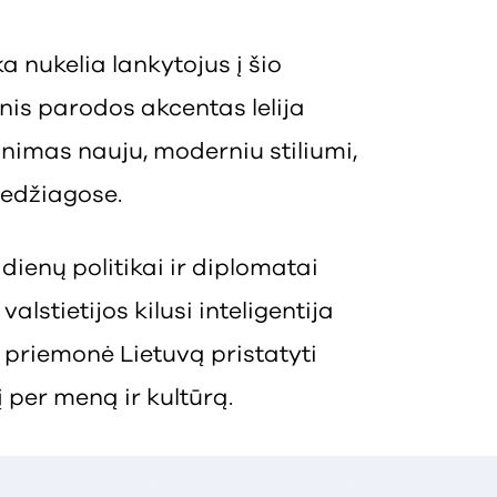
 nukelia lankytojus į šio
nis parodos akcentas lelija
minimas nauju, moderniu stiliumi,
medžiagose.
ienų politikai ir diplomatai
valstietijos kilusi inteligentija
 priemonė Lietuvą pristatyti
į per meną ir kultūrą.