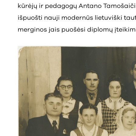
kūrėjų ir pedagogų Antano Tamošaičio s
išpuošti nauji modernūs lietuviški taut
merginos jais puošėsi diplomų įteikim