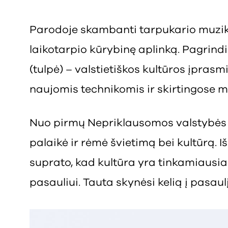
Parodoje skambanti tarpukario muzika
laikotarpio kūrybinę aplinką. Pagrindi
(tulpė) – valstietiškos kultūros įpras
naujomis technikomis ir skirtingose 
Nuo pirmų Nepriklausomos valstybės d
palaikė ir rėmė švietimą bei kultūrą. Iš 
suprato, kad kultūra yra tinkamiausia
pasauliui. Tauta skynėsi kelią į pasaul