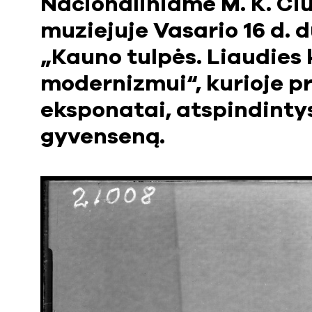
Nacionaliniame M. K. Čiu
muziejuje Vasario 16 d. 
„Kauno tulpės. Liaudies
modernizmui“, kurioje p
eksponatai, atspindinty
gyvenseną.