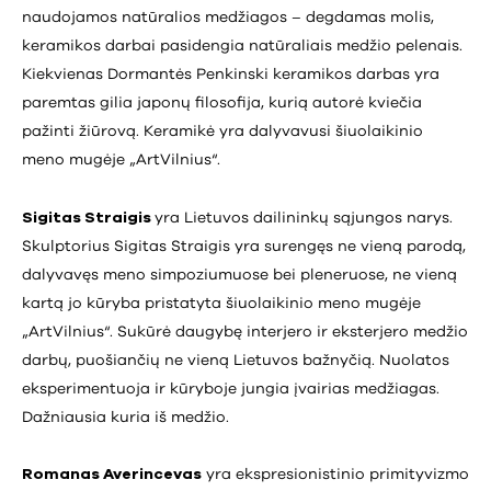
naudojamos natūralios medžiagos – degdamas molis,
keramikos darbai pasidengia natūraliais medžio pelenais.
Kiekvienas Dormantės Penkinski keramikos darbas yra
paremtas gilia japonų filosofija, kurią autorė kviečia
pažinti žiūrovą. Keramikė yra dalyvavusi šiuolaikinio
meno mugėje „ArtVilnius“.
Sigitas Straigis
yra Lietuvos dailininkų sąjungos narys.
Skulptorius Sigitas Straigis yra surengęs ne vieną parodą,
dalyvavęs meno simpoziumuose bei pleneruose, ne vieną
kartą jo kūryba pristatyta šiuolaikinio meno mugėje
„ArtVilnius“. Sukūrė daugybę interjero ir eksterjero medžio
darbų, puošiančių ne vieną Lietuvos bažnyčią. Nuolatos
eksperimentuoja ir kūryboje jungia įvairias medžiagas.
Dažniausia kuria iš medžio.
Romanas Averincevas
yra ekspresionistinio primityvizmo