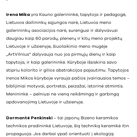
Irena Mika
yra Kauno galerininkė, tapytoja ir pedagogė,
Lietuvos dailininkų sąjungos narė, Lietuvos meno
galerininkų asociacijos narė, surengusi ir dalyvavusi
daugiau kaip 60 parodų, plenerų ir kitų meno projektų
Lietuvoje ir užsienyje, šiuolaikinio meno mugėje
„ArtVilnius“ dalyvauja nuo jos pirmųjų dienų ir kaip
tapytoja, ir kaip galerininkė. Kūryboje išsiskiria savo
stipriu kolorito ir gilios abstrakcijos pajautimu. Tapytojos
Irenos Mikos kūryboje vyrauja pačios įvairiausios temos –
biblijiniai motyvai, portretai, peizažai, istorinė atmintis.
Menininkė – pelniusi ne vieną reikšmingą ir garbingą
apdovanojimą Lietuvoje ir užsienyje.
Dormantė Penkinski
– tai japonų Bizeno keramikos
technikos pradininkė Lietuvoje, šią techniką keramikė itin
propaguoja. Jos darbai ypač orientuoti į ekologiją: