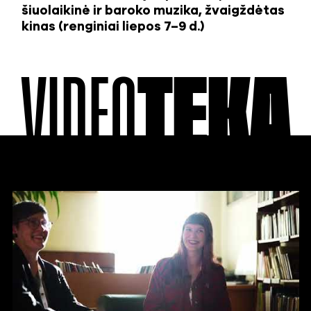
šiuolaikinė ir baroko muzika, žvaigždėtas
kinas (renginiai liepos 7–9 d.)
VIDEO
TEKA