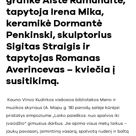
grafikė Aistė Ramūnaitė,
tapytoja Irena Mika,
keramikė Dormantė
Penkinski, skulptorius
Sigitas Straigis ir
tapytojas Romanas
Averincevas – kviečia į
susitikimą.
Kauno Vinco Kudirkos viešosios bibliotekos Meno ir
muzikos skyriaus (A. Mapu g. 18) parodų salėje kūrėjai
pristatys simpoziume „Laiko paieškos: nuo spalvos iki
įvaizdžio“ gimusius darbus. Jie apima visus metų laikus –
jaukų pavasarį, įsimintiną vasarą, spalvotą rudenį ir baltą