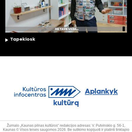
Tapekiosk
Aplankyk
kultūrą
Žurnalo „Kaunas pilnas kultūros“ redakcijos adresas: V. Putvinskio g. 56-1,
Kaunas © Visos teisės saugomos 2026. Be sutikimo kopijuoti ir platinti tinklapio