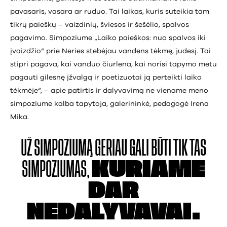
pavasaris, vasara ar ruduo. Tai laikas, kuris suteikia tam
tikrų paieškų – vaizdinių, šviesos ir šešėlio, spalvos
pagavimo. Simpoziume „Laiko paieškos: nuo spalvos iki
įvaizdžio“ prie Neries stebėjau vandens tėkmę, judesį. Tai
stipri pagava, kai vanduo čiurlena, kai norisi tapymo metu
pagauti gilesnę įžvalgą ir poetizuotai ją perteikti laiko
tėkmėje“, – apie patirtis ir dalyvavimą ne viename meno
simpoziume kalba tapytoja, galerininkė, pedagogė Irena
Mika.
UŽ SIMPOZIUMĄ
GERIAU GALI BŪTI TIK
TAS
SIMPOZIUMAS,
KURIAME
DAR
NEDALYVAVAI.