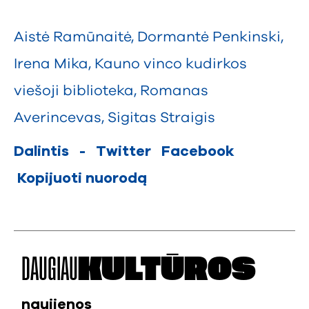
Aistė Ramūnaitė
,
Dormantė Penkinski
,
Irena Mika
,
Kauno vinco kudirkos
viešoji biblioteka
,
Romanas
Averincevas
,
Sigitas Straigis
Dalintis
-
Twitter
Facebook
Kopijuoti nuorodą
DAUGIAU
KULTŪROS
naujienos