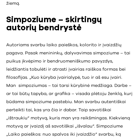
žiemą.
Simpoziume – skirtingų
autorių bendrystė
Autoriams svarbu laiko paieškos, kolorito ir įvaizdžių
pagava. Pasak menininkų, dalyvavimas simpoziume – tai
puikus įkvėpimo ir bendruomeniškumo pavyzdys,
leidžiantis tobulėti ir atrasti įvairias raiškos formas bei
filosofijas. „Kuo kūryba įvairialypė, tuo ir aš esu įvairi.
Man simpoziumas – tai tarsi kūrybinė medžiaga. Darbe –
ar tai būtų tapyba, ar grafika – visada plėtoju ženklą, kurį
būdama simpoziume pastebiu. Man svarbu autentiškai
perteikti tai, kas yra čia ir dabar. Taip savotiškai
„ištraukiu“ motyvą, kuris man yra reikšmingas. Kiekvieną
motyvą ar įvaizdį aš savotiškai „išvalau“. Simpoziume
„Laiko paieškos: nuo spalvos iki įvaizdžio“ svarbu, ką