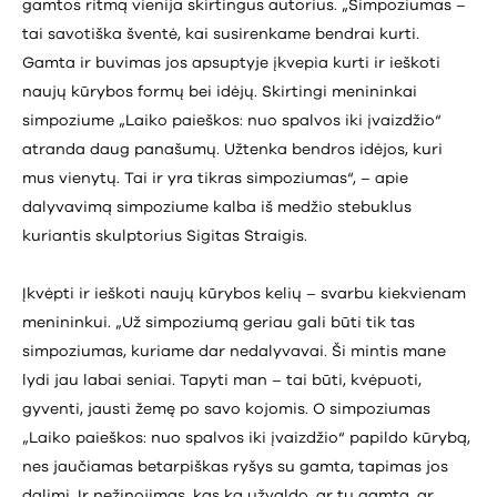
gamtos ritmą vienija skirtingus autorius. „Simpoziumas –
tai savotiška šventė, kai susirenkame bendrai kurti.
Gamta ir buvimas jos apsuptyje įkvepia kurti ir ieškoti
naujų kūrybos formų bei idėjų. Skirtingi menininkai
simpoziume „Laiko paieškos: nuo spalvos iki įvaizdžio“
atranda daug panašumų. Užtenka bendros idėjos, kuri
mus vienytų. Tai ir yra tikras simpoziumas“, – apie
dalyvavimą simpoziume kalba iš medžio stebuklus
kuriantis skulptorius Sigitas Straigis.
Įkvėpti ir ieškoti naujų kūrybos kelių – svarbu kiekvienam
menininkui. „Už simpoziumą geriau gali būti tik tas
simpoziumas, kuriame dar nedalyvavai. Ši mintis mane
lydi jau labai seniai. Tapyti man – tai būti, kvėpuoti,
gyventi, jausti žemę po savo kojomis. O simpoziumas
„Laiko paieškos: nuo spalvos iki įvaizdžio“ papildo kūrybą,
nes jaučiamas betarpiškas ryšys su gamta, tapimas jos
dalimi. Ir nežinojimas, kas ką užvaldo, ar tu gamtą, ar