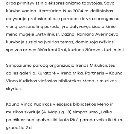
arba primityvistinio ekspresionizmo tapytojas. Savo
kūrybą vadina literatūrine. Nuo 2004 m. dailininkas
dalyvauja profesionaliose parodose ir yra surengęs ne
vieną personalinę parodą, yra dalyvavęs šiuolaikinio
meno mugėje „ArtVilnius“. Dažnai Romano Averincevo
kūryboje susipina įvairios temos, dominuoja ryškios
spalvos ar neaiškūs kontūrai, kuriuos žiūrovas turi įminti.
Simpoziumo parodą organizuoja Irenos Mikuličiūtės
dailės galerija. Kuratorė – Irena Mika. Partneris – Kauno
Vinco Kudirkos viešosios bibliotekos Meno ir muzikos
skyrius.
Kauno Vinco Kudirkos viešosios bibliotekos Meno ir
muzikos skyriuje (A. Mapu g. 18) simpoziumo „Laiko
paieškos: nuo spalvos iki įvaizdžio“ paroda veiks iki š. m.
gruodžio 2 d.