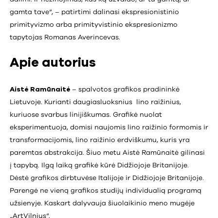
gamta tave“, – patirtimi dalinasi ekspresionistinio
primityvizmo arba primityvistinio ekspresionizmo
tapytojas Romanas Averincevas.
Apie autorius
Aistė Ramūnaitė
– spalvotos grafikos pradininkė
Lietuvoje. Kurianti daugiasluoksnius lino raižinius,
kuriuose svarbus linijiškumas. Grafikė nuolat
eksperimentuoja, domisi naujomis lino raižinio formomis ir
transformacijomis, lino raižinio erdviškumu, kuris yra
paremtas abstrakcija. Šiuo metu Aistė Ramūnaitė gilinasi
į tapybą. Ilgą laiką grafikė kūrė Didžiojoje Britanijoje.
Dėstė grafikos dirbtuvėse Italijoje ir Didžiojoje Britanijoje.
Parengė ne vieną grafikos studijų individualią programą
užsienyje. Kaskart dalyvauja šiuolaikinio meno mugėje
„ArtVilnius“.