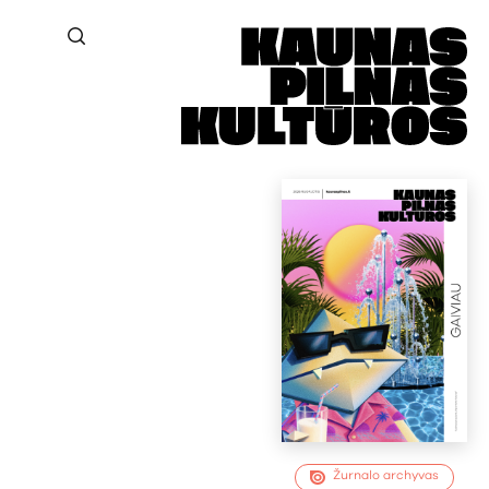
Žurnalo archyvas