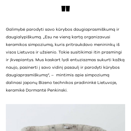
Galimybė parodyti savo kūrybos daugiaprasmiškumą ir
daugialypiškumą. „Esu ne vieną kartą organizavusi
keramikos simpoziumą, kuris pritraukdavo menininkų iš
visos Lietuvos ir užsienio. Tokie susitikimai itin prasmingi
ir įkvepiantys. Mus kaskart lydi entuziazmas sukurti kažką
naujo, pasinerti į savo vidinį pasaulį ir parodyti kūrybos
daugiaprasmiškumą“, – mintimis apie simpoziumą
dalinasi japonų Bizeno technikos pradininkė Lietuvoje,
keramikė Dormantė Penkinski.