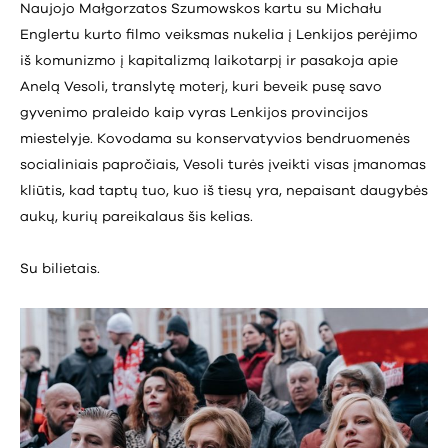
Naujojo Małgorzatos Szumowskos kartu su Michału
Englertu kurto filmo veiksmas nukelia į Lenkijos perėjimo
iš komunizmo į kapitalizmą laikotarpį ir pasakoja apie
Anelą Vesoli, translytę moterį, kuri beveik pusę savo
gyvenimo praleido kaip vyras Lenkijos provincijos
miestelyje. Kovodama su konservatyvios bendruomenės
socialiniais papročiais, Vesoli turės įveikti visas įmanomas
kliūtis, kad taptų tuo, kuo iš tiesų yra, nepaisant daugybės
aukų, kurių pareikalaus šis kelias.
Su bilietais.