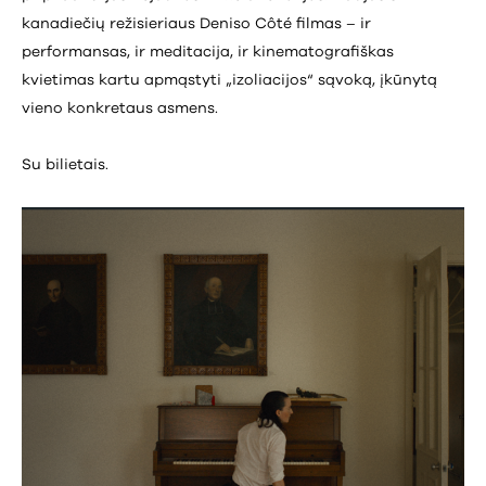
kanadiečių režisieriaus Deniso Côté filmas – ir
performansas, ir meditacija, ir kinematografiškas
kvietimas kartu apmąstyti „izoliacijos“ sąvoką, įkūnytą
vieno konkretaus asmens.
Su bilietais.