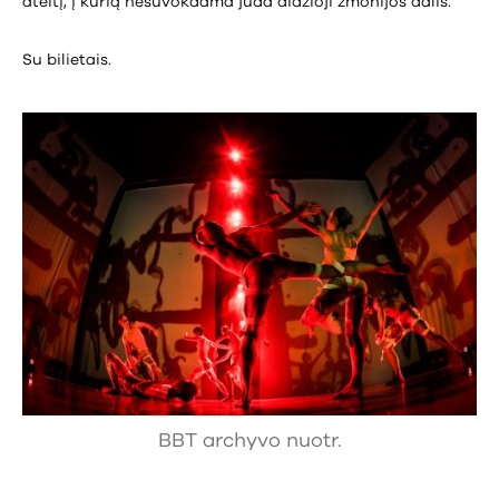
ateitį, į kurią nesuvokdama juda didžioji žmonijos dalis.
Su bilietais.
BBT archyvo nuotr.