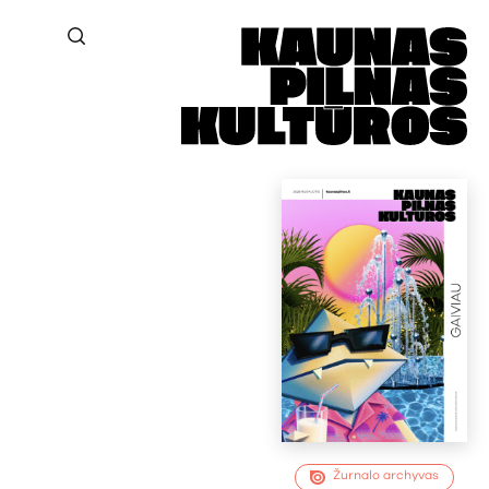
Žurnalo archyvas