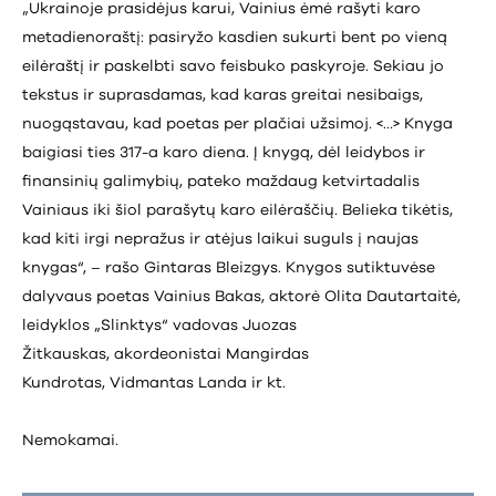
„Ukrainoje prasidėjus karui, Vainius ėmė rašyti karo
metadienoraštį: pasiryžo kasdien sukurti bent po vieną
eilėraštį ir paskelbti savo feisbuko paskyroje. Sekiau jo
tekstus ir suprasdamas, kad karas greitai nesibaigs,
nuogąstavau, kad poetas per plačiai užsimoj. <…> Knyga
baigiasi ties 317-a karo diena. Į knygą, dėl leidybos ir
finansinių galimybių, pateko maždaug ketvirtadalis
Vainiaus iki šiol parašytų karo eilėraščių. Belieka tikėtis,
kad kiti irgi nepražus ir atėjus laikui suguls į naujas
knygas“, – rašo Gintaras Bleizgys. Knygos sutiktuvėse
dalyvaus poetas Vainius Bakas, aktorė Olita Dautartaitė,
leidyklos „Slinktys“ vadovas Juozas
Žitkauskas, akordeonistai Mangirdas
Kundrotas, Vidmantas Landa ir kt.
Nemokamai.