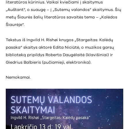
literatūros kūrinius. Vaikai kviečiami į skaitymus
„Auštant“, o suaugę – į „Sutemų valandos“ skaitymus. Šių
metų Šiaurės šalių literatūros savaitės tema – „Kalėdos
Šiaurėje“.
Tekstus iš Ingvild H. Rishøi knygos „Stargeitas: Kalėdų
pasaka“ skaitys aktorė Edita Niciūtė, o muzikos garsų
biblioteką pripildys Roberta Daugėlaitė (klavišiniai) ir
Giedrius Balbieris (pučiamieji, elektronika).
Nemokamai.