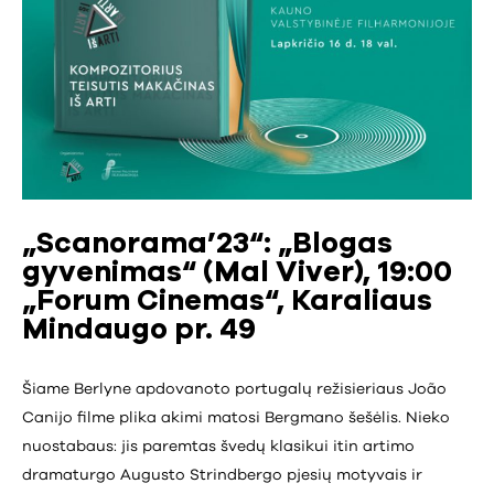
„Scanorama’23“: „Blogas
gyvenimas“ (Mal Viver), 19:00
„Forum Cinemas“, Karaliaus
Mindaugo pr. 49
Šiame Berlyne apdovanoto portugalų režisieriaus João
Canijo filme plika akimi matosi Bergmano šešėlis. Nieko
nuostabaus: jis paremtas švedų klasikui itin artimo
dramaturgo Augusto Strindbergo pjesių motyvais ir