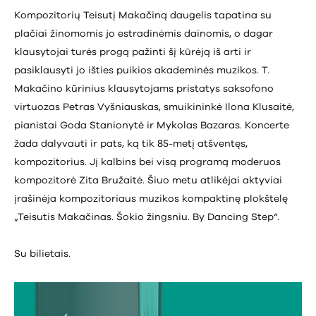
Kompozitorių Teisutį Makačiną daugelis tapatina su
plačiai žinomomis jo estradinėmis dainomis, o dagar
klausytojai turės progą pažinti šį kūrėją iš arti ir
pasiklausyti jo išties puikios akademinės muzikos. T.
Makačino kūrinius klausytojams pristatys saksofono
virtuozas Petras Vyšniauskas, smuikininkė Ilona Klusaitė,
pianistai Goda Stanionytė ir Mykolas Bazaras. Koncerte
žada dalyvauti ir pats, ką tik 85-metį atšventęs,
kompozitorius. Jį kalbins bei visą programą moderuos
kompozitorė Zita Bružaitė. Šiuo metu atlikėjai aktyviai
įrašinėja kompozitoriaus muzikos kompaktinę plokštelę
„Teisutis Makačinas. Šokio žingsniu. By Dancing Step“.
Su bilietais.