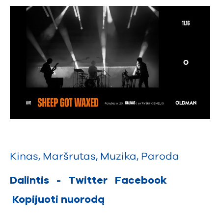
Kinas
,
Maršrutas
,
Muzika
,
Paroda
Dalintis
-
Twitter
Facebook
Kopijuoti nuorodą