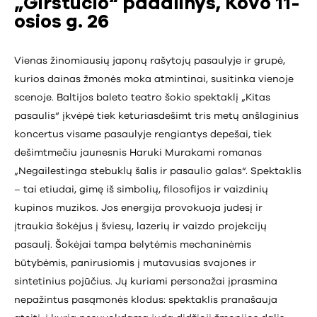
„Girstučio“ padalinys, Kovo 11-
osios g. 26
Vienas žinomiausių japonų rašytojų pasaulyje ir grupė,
kurios dainas žmonės moka atmintinai, susitinka vienoje
scenoje. Baltijos baleto teatro šokio spektaklį „Kitas
pasaulis“ įkvėpė tiek keturiasdešimt tris metų anšlaginius
koncertus visame pasaulyje rengiantys depešai, tiek
dešimtmečiu jaunesnis Haruki Murakami romanas
„Negailestinga stebuklų šalis ir pasaulio galas“. Spektaklis
– tai etiudai, gimę iš simbolių, filosofijos ir vaizdinių
kupinos muzikos. Jos energija provokuoja judesį ir
įtraukia šokėjus į šviesų, lazerių ir vaizdo projekcijų
pasaulį. Šokėjai tampa belytėmis mechaninėmis
būtybėmis, panirusiomis į mutavusias svajones ir
sintetinius pojūčius. Jų kuriami personažai įprasmina
nepažintus pasąmonės klodus: spektaklis pranašauja