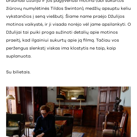
braunasi Džulija ir jos pagyvenusi motina (abi sukurtos
žiūrovų numylėtinės Tildos Swinton), medžių apsuptu keliu
vykstančios į seną viešbutį. Šiame name praėjo Džulijos
motinos vaikystė, ir ji visada norėjo vėl jame apsilankyti. O
Džulijai tai puiki proga sužinoti detalių apie motinos
praeitį, kad ilgainiui sukurtų apie ją filmą. Tačiau vos
peržengus slenkstį viskas ima klostytis ne taip, kaip
suplanuota.
Su bilietais.