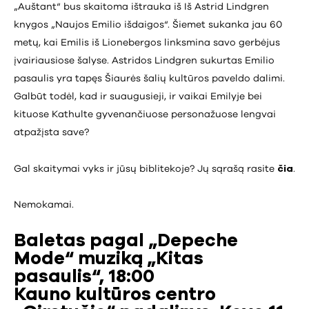
„Auštant“ bus skaitoma ištrauka iš Iš Astrid Lindgren
knygos „Naujos Emilio išdaigos“. Šiemet sukanka jau 60
metų, kai Emilis iš Lionebergos linksmina savo gerbėjus
įvairiausiose šalyse. Astridos Lindgren sukurtas Emilio
pasaulis yra tapęs Šiaurės šalių kultūros paveldo dalimi.
Galbūt todėl, kad ir suaugusieji, ir vaikai Emilyje bei
kituose Kathulte gyvenančiuose personažuose lengvai
atpažįsta save?
Gal skaitymai vyks ir jūsų biblitekoje? Jų sąrašą rasite
čia
.
Nemokamai.
Baletas pagal „Depeche
Mode“ muziką „Kitas
pasaulis“, 18:00
Kauno kultūros centro