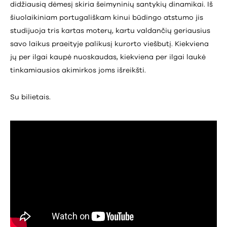
didžiausią dėmesį skiria šeimyninių santykių dinamikai. Iš
šiuolaikiniam portugališkam kinui būdingo atstumo jis
studijuoja tris kartas moterų, kartu valdančių geriausius
savo laikus praeityje palikusį kurorto viešbutį. Kiekviena
jų per ilgai kaupė nuoskaudas, kiekviena per ilgai laukė
tinkamiausios akimirkos joms išreikšti.
Su bilietais.