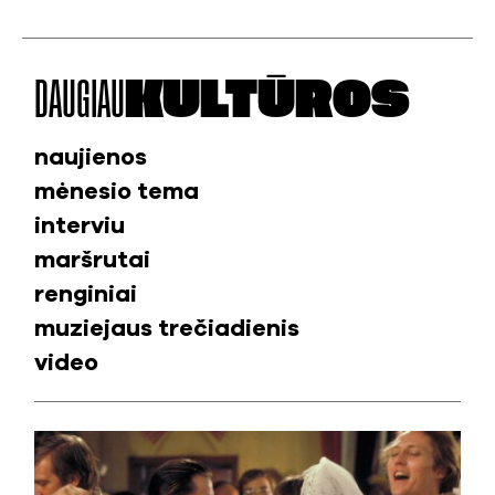
DAUGIAU
KULTŪROS
naujienos
mėnesio tema
interviu
maršrutai
renginiai
muziejaus trečiadienis
video