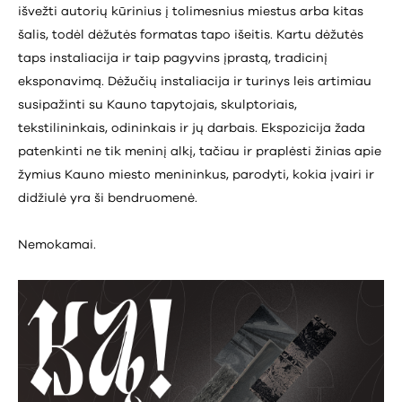
išvežti autorių kūrinius į tolimesnius miestus arba kitas
šalis, todėl dėžutės formatas tapo išeitis. Kartu dėžutės
taps instaliacija ir taip pagyvins įprastą, tradicinį
eksponavimą. Dėžučių instaliacija ir turinys leis artimiau
susipažinti su Kauno tapytojais, skulptoriais,
tekstilininkais, odininkais ir jų darbais. Ekspozicija žada
patenkinti ne tik meninį alkį, tačiau ir praplėsti žinias apie
žymius Kauno miesto menininkus, parodyti, kokia įvairi ir
didžiulė yra ši bendruomenė.
Nemokamai.