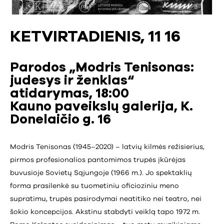
KETVIRTADIENIS, 11 16
Parodos „Modris Tenisonas:
judesys ir ženklas“
atidarymas, 18:00
Kauno paveikslų galerija, K.
Donelaičio g. 16
Modris Tenisonas (1945–2020) – latvių kilmės režisierius,
pirmos profesionalios pantomimos trupės įkūrėjas
buvusioje Sovietų Sąjungoje (1966 m.). Jo spektaklių
forma prasilenkė su tuometiniu oficioziniu meno
supratimu, trupės pasirodymai neatitiko nei teatro, nei
šokio koncepcijos. Akstinu stabdyti veiklą tapo 1972 m.