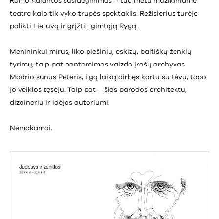
Romo Kalantos susideginimas – tuo metu muzikiniame
teatre kaip tik vyko trupės spektaklis. Režisierius turėjo
palikti Lietuvą ir grįžti į gimtąją Rygą.
Menininkui mirus, liko piešinių, eskizų, baltiškų ženklų
tyrimų, taip pat pantomimos vaizdo įrašų archyvas.
Modrio sūnus Peteris, ilgą laiką dirbęs kartu su tėvu, tapo
jo veiklos tęsėju. Taip pat – šios parodos architektu,
dizaineriu ir idėjos autoriumi.
Nemokamai.