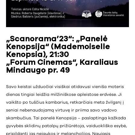
„Scanorama’23“: „Panelė
Kenopsija“ (Mademoiselle
Kenopsia), 21:30
„Forum Cinemas“, Karaliaus
Mindaugo pr. 49
Savo keistai užduočiai visiškai atidavusi vieniša moteris
dienas tingiai leidžia milžiniškose apleistose erdvėse. Ji
vaikšto po tuščius kambarius, retkarčiais meta žvilgsnį į
seniai nebenaudojamą virtuvę ir priima savo vadovo
skambučius. Tai panelė Kenopsija – paslaptinga kažkada
gyvybės sklidinų patalpų prižiūrėtoja, vaiduokliška esybė,
pripildanti jas nejaukos ir melancholijos. Naujasis