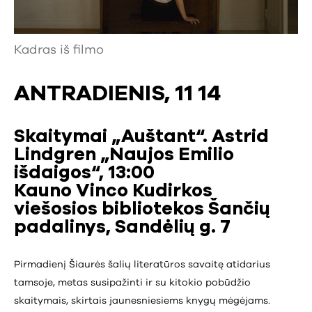
Kadras iš filmo
ANTRADIENIS, 11 14
Skaitymai „Auštant“. Astrid
Lindgren „Naujos Emilio
išdaigos“, 13:00
Kauno Vinco Kudirkos
viešosios bibliotekos Šančių
padalinys, Sandėlių g. 7
Pirmadienį Šiaurės šalių literatūros savaitę atidarius
tamsoje, metas susipažinti ir su kitokio pobūdžio
skaitymais, skirtais jaunesniesiems knygų mėgėjams.