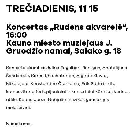
TREČIADIENIS, 11 15
Koncertas „Rudens akvarelė“,
16:00
Kauno miesto muziejaus J.
Gruodžio namai, Salako g. 18
Koncerte skambės Julius Engelbert Röntgen, Anatolijaus
Šenderovo, Karen Khachaturian, Algirdo Klovos,
Mikalojaus Konstantino Čiurlionio, Erik Satie ir kitų
kompozitorių fortepijoniniai ir kameriniai kūriniai, kuriuos
atliks Kauno Juozo Naujalio muzikos gimnazijos
moksleiviai.
Nemokamai.