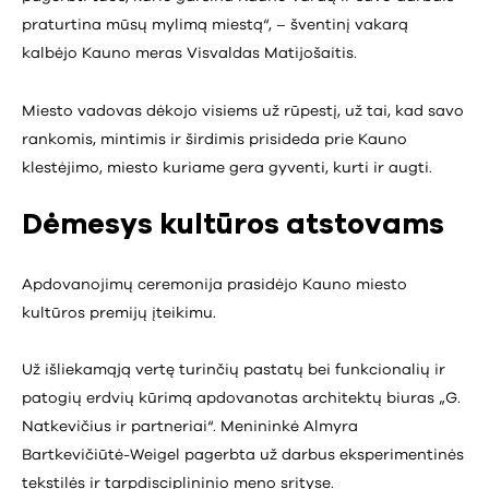
praturtina mūsų mylimą miestą“, – šventinį vakarą
kalbėjo Kauno meras Visvaldas Matijošaitis.
Miesto vadovas dėkojo visiems už rūpestį, už tai, kad savo
rankomis, mintimis ir širdimis prisideda prie Kauno
klestėjimo, miesto kuriame gera gyventi, kurti ir augti.
Dėmesys kultūros atstovams
Apdovanojimų ceremonija prasidėjo Kauno miesto
kultūros premijų įteikimu.
Už išliekamąją vertę turinčių pastatų bei funkcionalių ir
patogių erdvių kūrimą apdovanotas architektų biuras „G.
Natkevičius ir partneriai“. Menininkė Almyra
Bartkevičiūtė-Weigel pagerbta už darbus eksperimentinės
tekstilės ir tarpdisciplininio meno srityse.