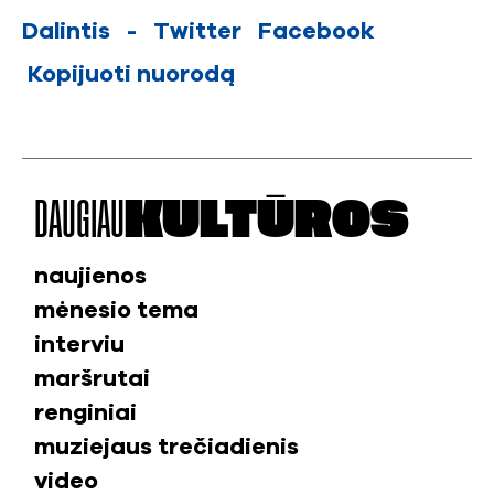
Dalintis
-
Twitter
Facebook
Kopijuoti nuorodą
DAUGIAU
KULTŪROS
naujienos
mėnesio tema
interviu
maršrutai
renginiai
muziejaus trečiadienis
video