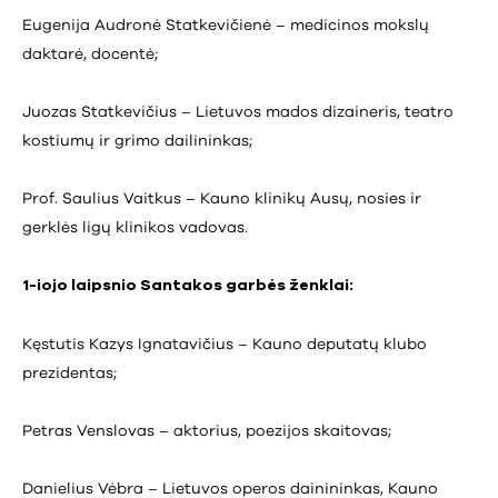
Eugenija Audronė Statkevičienė – medicinos mokslų
daktarė, docentė;
Juozas Statkevičius – Lietuvos mados dizaineris, teatro
kostiumų ir grimo dailininkas;
Prof. Saulius Vaitkus – Kauno klinikų Ausų, nosies ir
gerklės ligų klinikos vadovas.
1-iojo laipsnio Santakos garbės ženklai:
Kęstutis Kazys Ignatavičius – Kauno deputatų klubo
prezidentas;
Petras Venslovas – aktorius, poezijos skaitovas;
Danielius Vėbra – Lietuvos operos dainininkas, Kauno