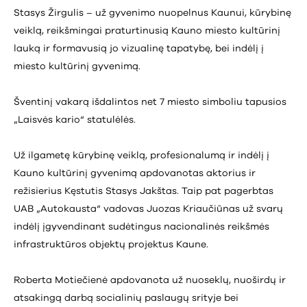
Stasys Žirgulis – už gyvenimo nuopelnus Kaunui, kūrybinę
veiklą, reikšmingai praturtinusią Kauno miesto kultūrinį
lauką ir formavusią jo vizualinę tapatybę, bei indėlį į
miesto kultūrinį gyvenimą.
Šventinį vakarą išdalintos net 7 miesto simboliu tapusios
„Laisvės kario“ statulėlės.
Už ilgametę kūrybinę veiklą, profesionalumą ir indėlį į
Kauno kultūrinį gyvenimą apdovanotas aktorius ir
režisierius Kęstutis Stasys Jakštas. Taip pat pagerbtas
UAB „Autokausta“ vadovas Juozas Kriaučiūnas už svarų
indėlį įgyvendinant sudėtingus nacionalinės reikšmės
infrastruktūros objektų projektus Kaune.
Roberta Motiečienė apdovanota už nuoseklų, nuoširdų ir
atsakingą darbą socialinių paslaugų srityje bei