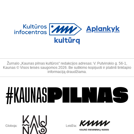
Aplankyk
kultūrą
Žurnalo „Kaunas pilnas kultūros“ redakcijos adresas: V. Putvinskio g. 56-1,
Kaunas © Visos teisės saugomos 2026. Be sutikimo kopijuoti ir platinti tinklapio
informaciją draudžiama.
#KAUNAS
PILNAS
Globoja:
Leidžia: