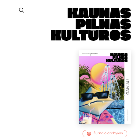
Žurnalo archyvas