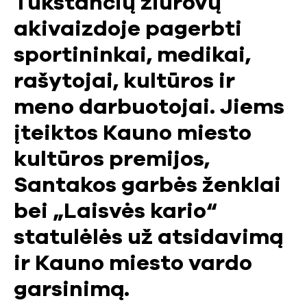
Tūkstančių žiūrovų
akivaizdoje pagerbti
sportininkai, medikai,
rašytojai, kultūros ir
meno darbuotojai. Jiems
įteiktos Kauno miesto
kultūros premijos,
Santakos garbės ženklai
bei „Laisvės kario“
statulėlės už atsidavimą
ir Kauno miesto vardo
garsinimą.