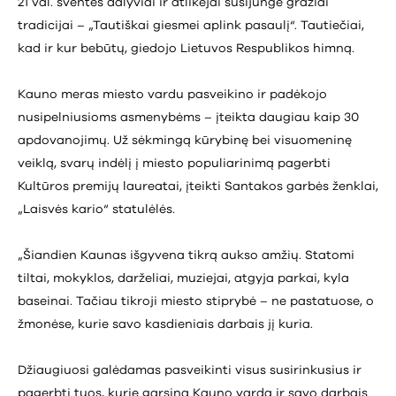
21 val. šventės dalyviai ir atlikėjai susijungė gražiai
tradicijai – „Tautiškai giesmei aplink pasaulį“. Tautiečiai,
kad ir kur bebūtų, giedojo Lietuvos Respublikos himną.
Kauno meras miesto vardu pasveikino ir padėkojo
nusipelniusioms asmenybėms – įteikta daugiau kaip 30
apdovanojimų. Už sėkmingą kūrybinę bei visuomeninę
veiklą, svarų indėlį į miesto populiarinimą pagerbti
Kultūros premijų laureatai, įteikti Santakos garbės ženklai,
„Laisvės kario“ statulėlės.
„Šiandien Kaunas išgyvena tikrą aukso amžių. Statomi
tiltai, mokyklos, darželiai, muziejai, atgyja parkai, kyla
baseinai. Tačiau tikroji miesto stiprybė – ne pastatuose, o
žmonėse, kurie savo kasdieniais darbais jį kuria.
Džiaugiuosi galėdamas pasveikinti visus susirinkusius ir
pagerbti tuos, kurie garsina Kauno vardą ir savo darbais