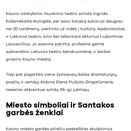
Kauno valstybinio muzikinio teatro solistė Ingrida
Kažemėkaitė-Kunigėlė, per savo karjerą sukūrusi daugiau
nei 20 vaidmenų, įvertinta už indėlį į kultūrą. Apdovanotas
ir Lietuvos teatro, kino bei televizijos aktorius Liubomiras
Laucevičius. Jo sceninė patirtis, profesinė gelmė
subrandino Lietuvos teatro bendruomenę, o darbai
grasino Kauno miestą.
Taip pat pagerbta viena žymiausių šalies dramaturgių,
poečių ir vertėjų Aldona Elena Puišytė-Girgaliūnienė,
neseniai atšventusi solidų 95-ąjį jubiliejų.
Miesto simboliai ir Santakos
garbės ženklai
Kauno miesto garbės piliečiu paskelbtas skulptorius