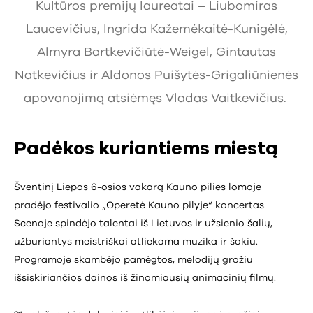
Kultūros premijų laureatai – Liubomiras
Laucevičius, Ingrida Kažemėkaitė-Kunigėlė,
Almyra Bartkevičiūtė-Weigel, Gintautas
Natkevičius ir Aldonos Puišytės-Grigaliūnienės
apovanojimą atsiėmęs Vladas Vaitkevičius.
Padėkos kuriantiems miestą
Šventinį Liepos 6-osios vakarą Kauno pilies lomoje
pradėjo festivalio „Operetė Kauno pilyje“ koncertas.
Scenoje spindėjo talentai iš Lietuvos ir užsienio šalių,
užburiantys meistriškai atliekama muzika ir šokiu.
Programoje skambėjo pamėgtos, melodijų grožiu
išsiskiriančios dainos iš žinomiausių animacinių filmų.