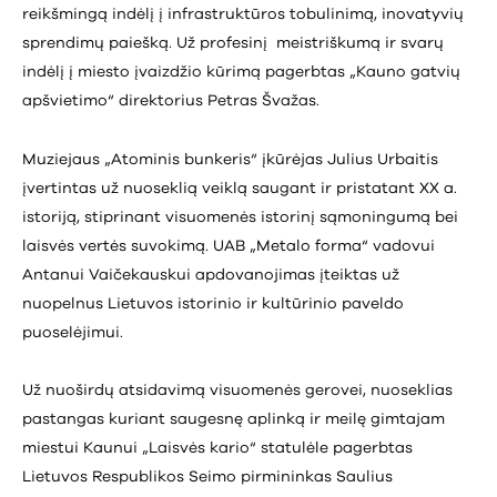
reikšmingą indėlį į infrastruktūros tobulinimą, inovatyvių
sprendimų paiešką. Už profesinį meistriškumą ir svarų
indėlį į miesto įvaizdžio kūrimą pagerbtas „Kauno gatvių
apšvietimo“ direktorius Petras Švažas.
Muziejaus „Atominis bunkeris“ įkūrėjas Julius Urbaitis
įvertintas už nuoseklią veiklą saugant ir pristatant XX a.
istoriją, stiprinant visuomenės istorinį sąmoningumą bei
laisvės vertės suvokimą. UAB „Metalo forma“ vadovui
Antanui Vaičekauskui apdovanojimas įteiktas už
nuopelnus Lietuvos istorinio ir kultūrinio paveldo
puoselėjimui.
Už nuoširdų atsidavimą visuomenės gerovei, nuoseklias
pastangas kuriant saugesnę aplinką ir meilę gimtajam
miestui Kaunui „Laisvės kario“ statulėle pagerbtas
Lietuvos Respublikos Seimo pirmininkas Saulius