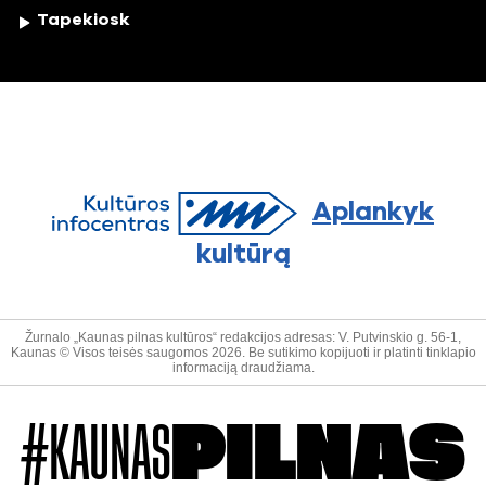
Tapekiosk
Aplankyk
kultūrą
Žurnalo „Kaunas pilnas kultūros“ redakcijos adresas: V. Putvinskio g. 56-1,
Kaunas © Visos teisės saugomos 2026. Be sutikimo kopijuoti ir platinti tinklapio
informaciją draudžiama.
#KAUNAS
PILNAS