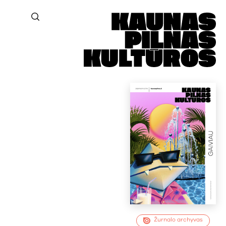
Žurnalo archyvas