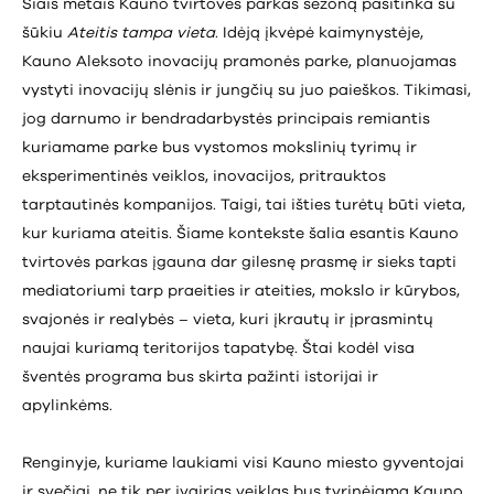
Šiais metais Kauno tvirtovės parkas sezoną pasitinka su
šūkiu
Ateitis tampa vieta
. Idėją įkvėpė kaimynystėje,
Kauno Aleksoto inovacijų pramonės parke, planuojamas
vystyti inovacijų slėnis ir jungčių su juo paieškos. Tikimasi,
jog darnumo ir bendradarbystės principais remiantis
kuriamame parke bus vystomos mokslinių tyrimų ir
eksperimentinės veiklos, inovacijos, pritrauktos
tarptautinės kompanijos. Taigi, tai išties turėtų būti vieta,
kur kuriama ateitis. Šiame kontekste šalia esantis Kauno
tvirtovės parkas įgauna dar gilesnę prasmę ir sieks tapti
mediatoriumi tarp praeities ir ateities, mokslo ir kūrybos,
svajonės ir realybės – vieta, kuri įkrautų ir įprasmintų
naujai kuriamą teritorijos tapatybę. Štai kodėl visa
šventės programa bus skirta pažinti istorijai ir
apylinkėms.
Renginyje, kuriame laukiami visi Kauno miesto gyventojai
ir svečiai, ne tik per įvairias veiklas bus tyrinėjama Kauno