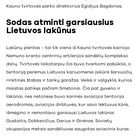
Kauno tvirtovės parko direktorius Egidijus Bagdonas.
Sodas atminti garsiausius
Lietuvos lakūnus
Lakūnų plentas – tai tik viena iš Kauno tvirtovės kairiojo
Nemuno kranto centrinių artilerijos sandėlių komplekso
dalių. Tvirtovės laikotarpiu čia buvo tvarkomi pabūklai, o
teritoriją perėmus Lietuvos kariuomenei įsikūrė šarvuočių
rinktinės štabas ir tankų garažas. Veikė ir valgykla, kurios
maistas patikęs pačiam Smetonai. Čia pat gyveno ir
lakūnai, nes netoliese buvo karinės aviacijos teritorija:
aerodromas, aviacijos dirbtuvės, kur savo lėktuvus kūrė,
išmėgino ir remontavo garsiausi Lietuvos lakūnai:
Gustaitis, Dobkevičius, Darius ir Girėnas. Sovietų
okupacijos metais sandėliuose saugotas aviacinis kuras.