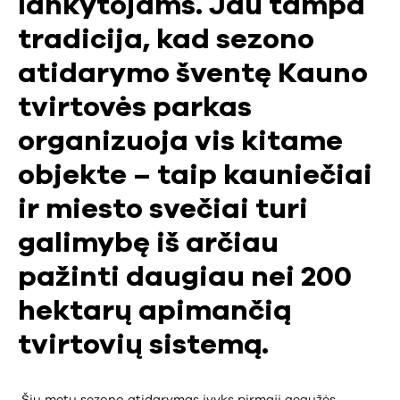
lankytojams. Jau tampa
tradicija, kad sezono
atidarymo šventę Kauno
tvirtovės parkas
organizuoja vis kitame
objekte – taip kauniečiai
ir miesto svečiai turi
galimybę iš arčiau
pažinti daugiau nei 200
hektarų apimančią
tvirtovių sistemą.
Šių metų sezono atidarymas įvyks pirmąjį gegužės