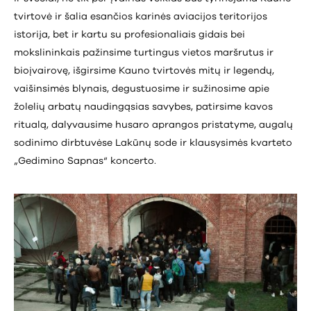
tvirtovė ir šalia esančios karinės aviacijos teritorijos
istorija, bet ir kartu su profesionaliais gidais bei
mokslininkais pažinsime turtingus vietos maršrutus ir
bioįvairovę, išgirsime Kauno tvirtovės mitų ir legendų,
vaišinsimės blynais, degustuosime ir sužinosime apie
žolelių arbatų naudingąsias savybes, patirsime kavos
ritualą, dalyvausime husaro aprangos pristatyme, augalų
sodinimo dirbtuvėse Lakūnų sode ir klausysimės kvarteto
„Gedimino Sapnas“ koncerto.