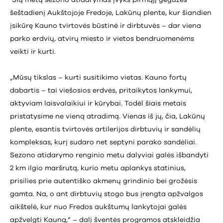
šeštadienį Aukštojoje Fredoje, Lakūnų plente, kur šiandien
įsikūrę Kauno tvirtovės būstinė ir dirbtuvės – dar viena
parko erdvių, atvirų miesto ir vietos bendruomenėms
veikti ir kurti.
„Mūsų tikslas – kurti susitikimo vietas. Kauno fortų
dabartis – tai viešosios erdvės, pritaikytos lankymui,
aktyviam laisvalaikiui ir kūrybai. Todėl šiais metais
pristatysime ne vieną atradimą. Vienas iš jų, čia, Lakūnų
plente, esantis tvirtovės artilerijos dirbtuvių ir sandėlių
kompleksas, kurį sudaro net septyni parako sandėliai.
Sezono atidarymo renginio metu dalyviai galės išbandyti
2 km ilgio maršrutą, kurio metu aplankys statinius,
prisilies prie autentiško akmenų grindinio bei grožėsis
gamta. Na, o ant dirbtuvių stogo bus įrengta apžvalgos
aikštelė, kur nuo Fredos aukštumų lankytojai galės
apžvelgti Kauną,” – dalį šventės programos atskleidžia