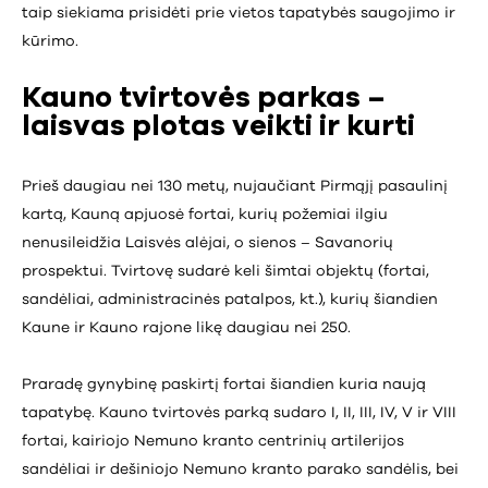
taip siekiama prisidėti prie vietos tapatybės saugojimo ir
kūrimo.
Kauno tvirtovės parkas –
laisvas plotas veikti ir kurti
Prieš daugiau nei 130 metų, nujaučiant Pirmąjį pasaulinį
kartą, Kauną apjuosė fortai, kurių požemiai ilgiu
nenusileidžia Laisvės alėjai, o sienos – Savanorių
prospektui. Tvirtovę sudarė keli šimtai objektų (fortai,
sandėliai, administracinės patalpos, kt.), kurių šiandien
Kaune ir Kauno rajone likę daugiau nei 250.
Praradę gynybinę paskirtį fortai šiandien kuria naują
tapatybę. Kauno tvirtovės parką sudaro I, II, III, IV, V ir VIII
fortai, kairiojo Nemuno kranto centrinių artilerijos
sandėliai ir dešiniojo Nemuno kranto parako sandėlis, bei