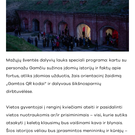
Mažųjų šventės dalyvių lauks speciali programa: kartu su
personažu Gamčiu sužinos įdomių istorijų ir faktų apie
fortus, atliks įdomias užduotis, žais orientacinį žaidimą
„Gamtos QR kodai“ ir dalyvaus šikšnosparnių
dirbtuvėlėse.
Vietos gyventojai į renginį kviečiami ateiti ir pasidalinti
vietos nuotraukomis ar/ir prisiminimais – visi, kurie sutiks
atsakyti į keletą klausimų bus vaišinami kava ir blynais.
Šios istorijos vėliau bus įprasmintos menininkų ir kūrėjų –