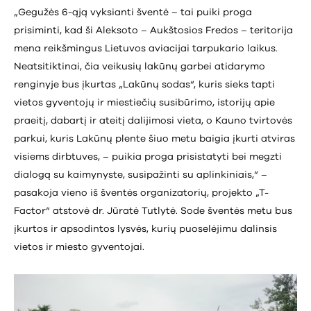
„Gegužės 6-ąją vyksianti šventė – tai puiki proga
prisiminti, kad ši Aleksoto – Aukštosios Fredos – teritorija
mena reikšmingus Lietuvos aviacijai tarpukario laikus.
Neatsitiktinai, čia veikusių lakūnų garbei atidarymo
renginyje bus įkurtas „Lakūnų sodas“, kuris sieks tapti
vietos gyventojų ir miestiečių susibūrimo, istorijų apie
praeitį, dabartį ir ateitį dalijimosi vieta, o Kauno tvirtovės
parkui, kuris Lakūnų plente šiuo metu baigia įkurti atviras
visiems dirbtuves, – puikia proga prisistatyti bei megzti
dialogą su kaimynyste, susipažinti su aplinkiniais,“ –
pasakoja vieno iš šventės organizatorių, projekto „T-
Factor“ atstovė dr. Jūratė Tutlytė. Sode šventės metu bus
įkurtos ir apsodintos lysvės, kurių puoselėjimu dalinsis
vietos ir miesto gyventojai.