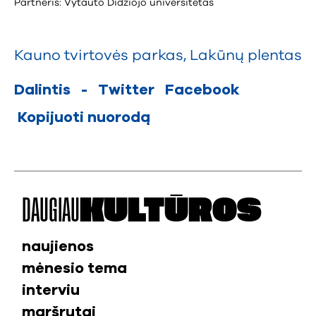
Partneris: Vytauto Didžiojo universitetas
Kauno tvirtovės parkas
,
Lakūnų plentas
Dalintis
-
Twitter
Facebook
Kopijuoti nuorodą
DAUGIAU
KULTŪROS
naujienos
mėnesio tema
interviu
maršrutai