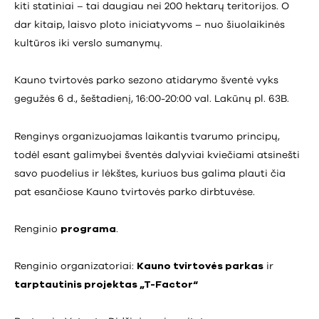
kiti statiniai – tai daugiau nei 200 hektarų teritorijos. O
dar kitaip, laisvo ploto iniciatyvoms – nuo šiuolaikinės
kultūros iki verslo sumanymų.
Kauno tvirtovės parko sezono atidarymo šventė vyks
gegužės 6 d., šeštadienį, 16:00-20:00 val. Lakūnų pl. 63B.
Renginys organizuojamas laikantis tvarumo principų,
todėl esant galimybei šventės dalyviai kviečiami atsinešti
savo puodelius ir lėkštes, kuriuos bus galima plauti čia
pat esančiose Kauno tvirtovės parko dirbtuvėse.
Renginio
programa
.
Renginio organizatoriai:
Kauno tvirtovės parkas
ir
tarptautinis projektas „T-Factor“