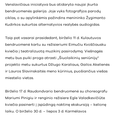
Venslavičiaus iniciatyva bus atidaryta naujai įkurta
bendruomenės galerija. Joje vyks fotografijos parodų
ciklas, o su apylinkėmis pažindins menininko Žygimanto
Kudirkos sukurtas alternatyvios realybės audiogidas.
Taip pat vasarai prasidedant, birželio 11 d. Kulautuvos
bendruomenė kartu su režisieriumi Eimučiu Kvoščiausku
kviečia į teatralizuotą muzikinį pasirodymą. Viešnagės
metu bus puiki proga atrasti „Šiuolaikinių seniūnijų“
projekto metu sukurtus Džiugo Karaliaus, Gailos Akelienės
ir Lauros Slavinskaitės meno kūrinius, puošiančius viešas
miestelio vietas.
Birželio 17 d. Raudondvario bendruomenė su choreografu
Mariumi Pinigiu ir renginio režisiere Egle Valadkevičiūte
kviečia pasinerti į įspūdingą naktinę ekskursiją – kelionę
laiku. O birželio 30 d. – liepos 3 d. Karmėlavos