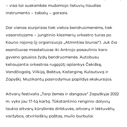
– visa tai suskambės mušamojo lietuvių liaudies
instrumento – tabalų – garsais.
Dar vienas siurprizas tiek vietos bendruomenėms, tiek
vasarotojams – jungtinio klezmerių orkestro turas po
Kauno rajoną (jį organizuoja „Atminties biuras“). Juk čia
esančiuose miesteliuose iki Antrojo pasaulinio karo
gyveno gausios žydų bendruomenės. Autobusu
keliaujantis orkestras rugpjūtį aplankys Čekiškę,
Vandžiogalą, Vilkiją, Babtus, Kačerginę, Kulautuvą ir
Zapyškį. Muzikantų pasirodymus papildys ekskursijos.
Aitvarų festivalis „Tarp žemės ir dangaus“ Zapyškyje 2022
m. vyks jau 17-tą kartą. Tūkstantinio renginio dalyvių
laukia aitvarų kūrybinės dirbtuvės, aitvarų ir lėktuvėlių
varžybos, atvirlaiškių paštas, muilo burbulai.