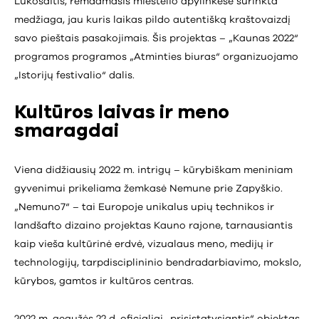
Lukošaitis, remdamasis miestelio apylinkėse surinkta
medžiaga, jau kuris laikas pildo autentišką kraštovaizdį
savo pieštais pasakojimais. Šis projektas – „Kaunas 2022“
programos programos „Atminties biuras“ organizuojamo
„Istorijų festivalio“ dalis.
Kultūros laivas ir meno
smaragdai
Viena didžiausių 2022 m. intrigų – kūrybiškam meniniam
gyvenimui prikeliama žemkasė Nemune prie Zapyškio.
„Nemuno7“ – tai Europoje unikalus upių technikos ir
landšafto dizaino projektas Kauno rajone, tarnausiantis
kaip vieša kultūrinė erdvė, vizualaus meno, medijų ir
technologijų, tarpdisciplininio bendradarbiavimo, mokslo,
kūrybos, gamtos ir kultūros centras.
2022 m. gegužės 22 d. oficialiai „prisistatysiantis“ objektas