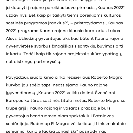
sudėtingi. Ir visur jie yra kultūriškai sąlygoti. Tad
įsiklausyti į rajono poreikius buvo pirmasis „Kaunas 2022“
uždavinys. Bet kaip pritaikyti tiems poreikiams kultūros
sostinės programos įrankius?“, – pristatydamas „Kaunas
2022“ programą Kauno rajone klausia kuratorius Lukas
Alsys. Užliedžių gyventojas tiki, kad būtent Kauno rajono
gyvenvietėse svarbus žmogiškasis santykis, buvimas arti
ir kartu. Todėl kaip tik rajono projektai sukūrė ypatingų,
net aistringų partnerysčių.
Pavyzdžiui, šiuolaikinio cirko režisieriaus Roberto Magro
kūryba jau spėjo tapti neatsiejama Kauno rajone
įgyvendinamų „Kaunas 2022“ veiklų dalimi. Švenčiant
Europos kultūros sostinės titulo metus, Roberto Magro su
trupe grįš į Kauno rajoną ir vasaros pradžioje burs
gyventojus bendruomeniniam spektakliui Batniavos
seniūnijoje. Rudeniop R. Magro vėl keliaus į Linksmakalnio
seniūniją, kurioje laukia „angeliški“ pasirodymai.