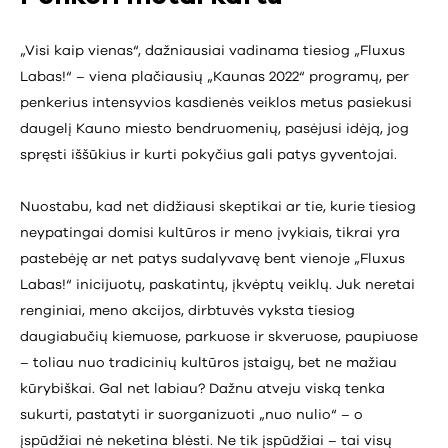
„Visi kaip vienas“, dažniausiai vadinama tiesiog „Fluxus
Labas!“ – viena plačiausių „Kaunas 2022“ programų, per
penkerius intensyvios kasdienės veiklos metus pasiekusi
daugelį Kauno miesto bendruomenių, pasėjusi idėją, jog
spręsti iššūkius ir kurti pokyčius gali patys gyventojai.
Nuostabu, kad net didžiausi skeptikai ar tie, kurie tiesiog
neypatingai domisi kultūros ir meno įvykiais, tikrai yra
pastebėję ar net patys sudalyvavę bent vienoje „Fluxus
Labas!“ inicijuotų, paskatintų, įkvėptų veiklų. Juk neretai
renginiai, meno akcijos, dirbtuvės vyksta tiesiog
daugiabučių kiemuose, parkuose ir skveruose, paupiuose
– toliau nuo tradicinių kultūros įstaigų, bet ne mažiau
kūrybiškai. Gal net labiau? Dažnu atveju viską tenka
sukurti, pastatyti ir suorganizuoti „nuo nulio“ – o
įspūdžiai nė neketina blėsti. Ne tik įspūdžiai – tai visų