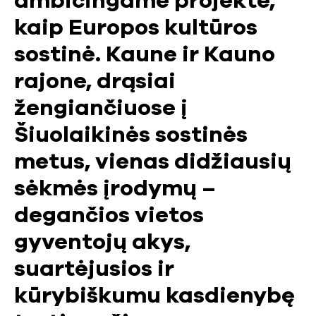
ambicingame projekte,
kaip Europos kultūros
sostinė. Kaune ir Kauno
rajone, drąsiai
žengiančiuose į
Šiuolaikinės sostinės
metus, vienas didžiausių
sėkmės įrodymų –
degančios vietos
gyventojų akys,
suartėjusios ir
kūrybiškumu kasdienybę