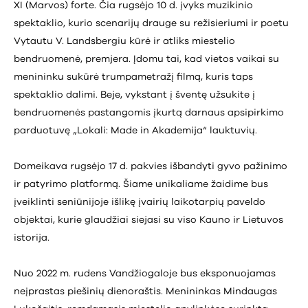
XI (Marvos) forte. Čia rugsėjo 10 d. įvyks muzikinio
spektaklio, kurio scenarijų drauge su režisieriumi ir poetu
Vytautu V. Landsbergiu kūrė ir atliks miestelio
bendruomenė, premjera. Įdomu tai, kad vietos vaikai su
menininku sukūrė trumpametražį filmą, kuris taps
spektaklio dalimi. Beje, vykstant į šventę užsukite į
bendruomenės pastangomis įkurtą darnaus apsipirkimo
parduotuvę „Lokali: Made in Akademija“ lauktuvių.
Domeikava rugsėjo 17 d. pakvies išbandyti gyvo pažinimo
ir patyrimo platformą. Šiame unikaliame žaidime bus
įveiklinti seniūnijoje išlikę įvairių laikotarpių paveldo
objektai, kurie glaudžiai siejasi su viso Kauno ir Lietuvos
istorija.
Nuo 2022 m. rudens Vandžiogaloje bus eksponuojamas
neįprastas piešinių dienoraštis. Menininkas Mindaugas