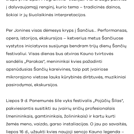
į dalyvaujamąjį renginį, kurio tema – tradicinės dainos,
šokiai ir jų šiuolaikinės interpretacijos.
Per Jonines visas dėmesys kryps į Šančius… Performansas,
opera, istorijos, ekskursijos – ketverius metus Šančiuose
vystytos iniciatyvos susijungs bendram trijų dienų Šančių
festivaliui. Visas dienas bus atviras Kauno tvirtovės
sandėlis „Parakas“, menininkai kvies pažadinti
apsnūdusias Šančių kareivines, taip pat įvairiose
mikrorajono vietose lauks kūrybinės dirbtuvės, muzikiniai
pasirodymai, ekskursijos.
Liepos 9 d. Panemunės šile vyks festivalis „Pojūčių Šilas“,
pakviesiantis susitikti su įvairių sričių profesionalais
(menininkais, gamtininkais, žolininkais) ir kartu kurti
žemės meno, vaizdo, garso instaliacijas. O jau po savaitės,
liepos 16 d., užsukti kvies naujoji senojo Kauno legenda –