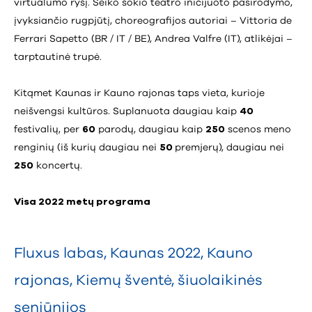
virtualumo ryšį. Šeiko šokio teatro inicijuoto pasirodymo,
įvyksiančio rugpjūtį, choreografijos autoriai – Vittoria de
Ferrari Sapetto (BR / IT / BE), Andrea Valfre (IT), atlikėjai –
tarptautinė trupė.
Kitąmet Kaunas ir Kauno rajonas taps vieta, kurioje
neišvengsi kultūros. Suplanuota daugiau kaip
40
festivalių, per
60
parodų, daugiau kaip
250
scenos meno
renginių (iš kurių daugiau nei
50
premjerų), daugiau nei
250
koncertų.
Visa 2022 metų programa
Fluxus labas
,
Kaunas 2022
,
Kauno
rajonas
,
Kiemų šventė
,
šiuolaikinės
seniūnijos