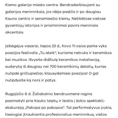
Kiemo galerija miesto centre. Bendradarbiaujant su
galerijos menininkais, jos idėja pasklis ir po daugiau
Kauno centro ir senamiesčio kiemų. Netikėtose vietose
gyventojų istorijos ir prisiminimai pavirs meniniais
akcentais.
Įsibėgėjus vasarai, liepos 23 d., Kovo 11-osios parke vyks
poezijos festivalis „Tu ateik“, kuriame netruks ir keramikos
bei muzikos. Išvysite didžiulę keramikos instaliaciją,
sudarytą iš daugiau nei 700 keramikinių detalių, kurias
nulipdė gričiupiečiai, klausydamiesi poezijos! O gal
nulipdysite ką nors ir patys.
Rugpjūčio 6 d. Žaliakalnio bendruomenė ragins
pasimatyti prie Kauko laiptų ir leistis į šokio spektaklį-
ekskursiją „Pakopa po pakopos“. Tai performatyvus įvykis,
tiesiogiai įtraukiantis profesionalius menininkus, vietos