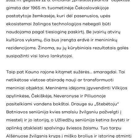
gimsta dar 1965 m. tuometinėje Čekoslovakijoje
pastatytoje žemkasėje, kuri dėl pasenusios, upės
ekosistemai žalingos technologijos nebegali būti
naudojama pagal tiesioginę paskirtį. Be įvairių atvirų
kultūros vyksmų, čia bus įrengta erdvė ir menininkų
rezidencijoms. Žinoma, su jų kūrybiniais rezultatais galės
susipažinti visi laivo lankytojai.
Taip pat Kauno rajone kitąmet sužėrės… smaragdai. Tai
netikėtose vietose atsiradę nauji ar transformuoti
meniniai objektai. Meninėms idėjoms įgyvendinti Vilkijos
apylinkėse, Čekiškėje, Neveronyse ir Piliuonoje
pasitelkiami vandens bokštai. Drauge su „Stebėtoju“
Batniavos seniūnija kvies smalsiu žvilgsniu pažvelgti į
miestelį ir jo istoriją, o Užliedžių seniūnija ketina švytėti ir
aplinką atskleisti spalvingu šviesos žaismu. Tuo tarpu
Alšėnuose žvilgsnis kryps į miško brolius ir istorinę atmintį