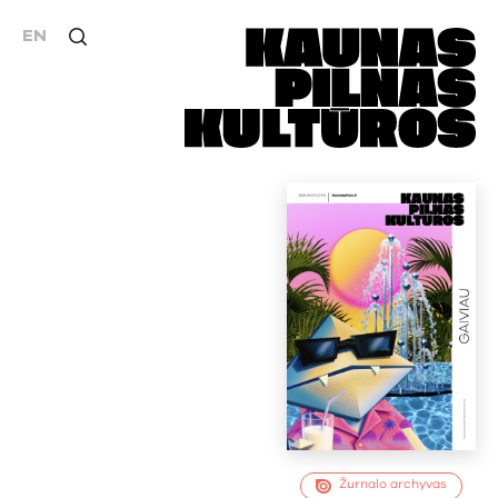
EN
Žurnalo archyvas