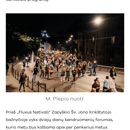
M. Plepio nuotr.
Prieš „Fluxus festivalį“ Zapyškio Šv. Jono Krikštytojo
bažnyčioje vyks dviejų dienų bendruomenių forumas,
kurio metu bus kalbama apie per penkerius metus