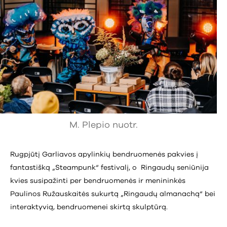
M. Plepio nuotr.
Rugpjūtį Garliavos apylinkių bendruomenės pakvies į
fantastišką „Steampunk“ festivalį, o Ringaudų seniūnija
kvies susipažinti per bendruomenės ir menininkės
Paulinos Ružauskaitės sukurtą „Ringaudų almanachą“ bei
interaktyvią, bendruomenei skirtą skulptūrą.