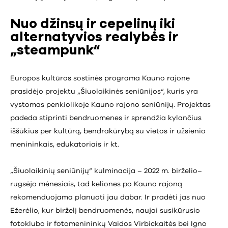
Nuo džinsų ir cepelinų iki
alternatyvios realybės ir
„steampunk“
Europos kultūros sostinės programa Kauno rajone
prasidėjo projektu „Šiuolaikinės seniūnijos“, kuris yra
vystomas penkiolikoje Kauno rajono seniūnijų. Projektas
padeda stiprinti bendruomenes ir sprendžia kylančius
iššūkius per kultūrą, bendrakūrybą su vietos ir užsienio
menininkais, edukatoriais ir kt.
„Šiuolaikinių seniūnijų“ kulminacija – 2022 m. birželio–
rugsėjo mėnesiais, tad keliones po Kauno rajoną
rekomenduojama planuoti jau dabar. Ir pradėti jas nuo
Ežerėlio, kur birželį bendruomenės, naujai susikūrusio
fotoklubo ir fotomenininkų Vaidos Virbickaitės bei Igno