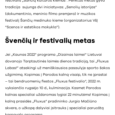
festivalis „Šančių kultūros kiemas“. Penktus metus gyva
tradicija sujungs dvi iniciatyvas: „Senolių istorijas“
(dokumentinio, meninio filmo premjera) ir muzikos
festivalį Šančių medinuko kieme (organizatorius VšĮ
“Scenos ir estetikos mokykla”).
Švenčių ir festivalių metas
Jei „Kaunas 2022“ programa „Dizainas laimei“ Lietuvai
dovanojo Tarptautinės laimės dienos tradiciją, tai „Fluxus
Labas!” atsakingi už meniškiausios pasaulyje sporto šakos
užgimimą. Kopimas į Parodos kalną visaip, tik ne įprastai
– tai bendruomenių fiestos „Fluxus festivalio“, 2022 m.
vyksiančio rugsėjo 10 d., kulminacija. Kasmet Parodos
kalnas specialiai uždaromas lygiai 22 minutėms! Kopimas į
kalną prasidės „Fluxus“ pradininko Jurgio Mačiūno
skvere, o užkopę dalyviai įsitrauks į specialiai paruoštą
karnavalo programą.