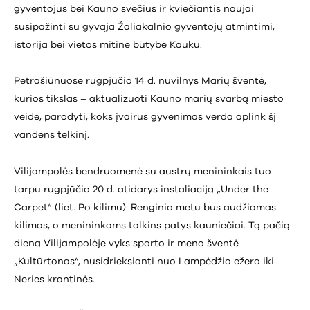
gyventojus bei Kauno svečius ir kviečiantis naujai
susipažinti su gyvąja Žaliakalnio gyventojų atmintimi,
istorija bei vietos mitine būtybe Kauku.
Petrašiūnuose rugpjūčio 14 d. nuvilnys Marių šventė,
kurios tikslas – aktualizuoti Kauno marių svarbą miesto
veide, parodyti, koks įvairus gyvenimas verda aplink šį
vandens telkinį.
Vilijampolės bendruomenė su austrų menininkais tuo
tarpu rugpjūčio 20 d. atidarys instaliaciją „Under the
Carpet“ (liet. Po kilimu). Renginio metu bus audžiamas
kilimas, o menininkams talkins patys kauniečiai. Tą pačią
dieną Vilijampolėje vyks sporto ir meno šventė
„Kultūrtonas“, nusidrieksianti nuo Lampėdžio ežero iki
Neries krantinės.