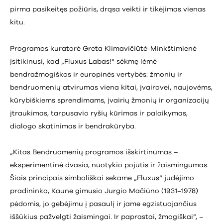
pirma pasikeitęs požiūris, drąsa veikti ir tikėjimas vienas
kitu.
Programos kuratorė Greta Klimavičiūtė-Minkštimienė
įsitikinusi, kad „Fluxus Labas!“ sėkmę lėmė
bendražmogiškos ir europinės vertybės: žmonių ir
bendruomenių atvirumas viena kitai, įvairovei, naujovėms,
kūrybiškiems sprendimams, įvairių žmonių ir organizacijų
įtraukimas, tarpusavio ryšių kūrimas ir palaikymas,
dialogo skatinimas ir bendrakūryba.
„Kitas Bendruomenių programos išskirtinumas –
eksperimentinė dvasia, nuotykio pojūtis ir žaismingumas.
Šiais principais simboliškai sekame „Fluxus“ judėjimo
pradininko, Kaune gimusio Jurgio Mačiūno (1931–1978)
pėdomis, jo gebėjimu į pasaulį ir jame egzistuojančius
iššūkius pažvelgti žaismingai. Ir paprastai, žmogiškai“, –