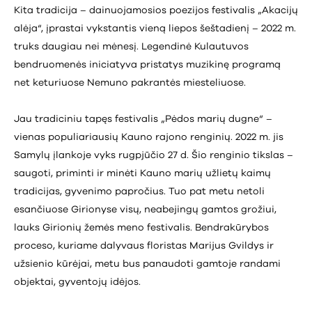
Kita tradicija – dainuojamosios poezijos festivalis „Akacijų
alėja“, įprastai vykstantis vieną liepos šeštadienį – 2022 m.
truks daugiau nei mėnesį. Legendinė Kulautuvos
bendruomenės iniciatyva pristatys muzikinę programą
net keturiuose Nemuno pakrantės miesteliuose.
Jau tradiciniu tapęs festivalis „Pėdos marių dugne“ –
vienas populiariausių Kauno rajono renginių. 2022 m. jis
Samylų įlankoje vyks rugpjūčio 27 d. Šio renginio tikslas –
saugoti, priminti ir minėti Kauno marių užlietų kaimų
tradicijas, gyvenimo papročius. Tuo pat metu netoli
esančiuose Girionyse visų, neabejingų gamtos grožiui,
lauks Girionių žemės meno festivalis. Bendrakūrybos
proceso, kuriame dalyvaus floristas Marijus Gvildys ir
užsienio kūrėjai, metu bus panaudoti gamtoje randami
objektai, gyventojų idėjos.