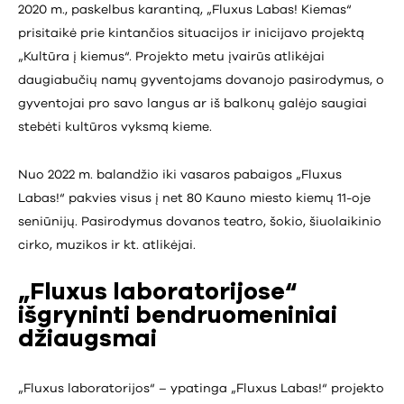
2020 m., paskelbus karantiną, „Fluxus Labas! Kiemas“
prisitaikė prie kintančios situacijos ir inicijavo projektą
„Kultūra į kiemus“. Projekto metu įvairūs atlikėjai
daugiabučių namų gyventojams dovanojo pasirodymus, o
gyventojai pro savo langus ar iš balkonų galėjo saugiai
stebėti kultūros vyksmą kieme.
Nuo 2022 m. balandžio iki vasaros pabaigos „Fluxus
Labas!“ pakvies visus į net 80 Kauno miesto kiemų 11-oje
seniūnijų. Pasirodymus dovanos teatro, šokio, šiuolaikinio
cirko, muzikos ir kt. atlikėjai.
„Fluxus laboratorijose“
išgryninti bendruomeniniai
džiaugsmai
„Fluxus laboratorijos“ – ypatinga „Fluxus Labas!“ projekto