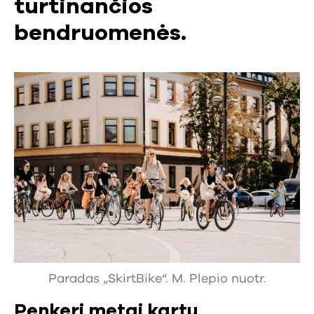
turtinančios
bendruomenės.
Paradas „SkirtBike“. M. Plepio nuotr.
Penkeri metai kartu