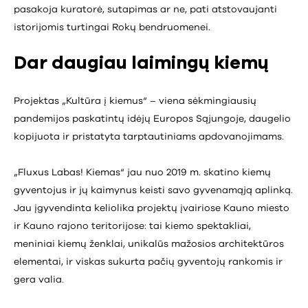
pasakoja kuratorė, sutapimas ar ne, pati atstovaujanti
istorijomis turtingai Rokų bendruomenei.
Dar daugiau laimingų kiemų
Projektas „Kultūra į kiemus“ – viena sėkmingiausių
pandemijos paskatintų idėjų Europos Sąjungoje, daugelio
kopijuota ir pristatyta tarptautiniams apdovanojimams.
„Fluxus Labas! Kiemas“ jau nuo 2019 m. skatino kiemų
gyventojus ir jų kaimynus keisti savo gyvenamąją aplinką.
Jau įgyvendinta keliolika projektų įvairiose Kauno miesto
ir Kauno rajono teritorijose: tai kiemo spektakliai,
meniniai kiemų ženklai, unikalūs mažosios architektūros
elementai, ir viskas sukurta pačių gyventojų rankomis ir
gera valia.