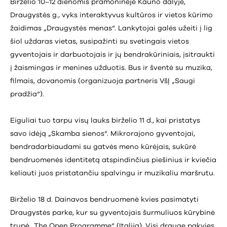
Birželio 10–12 dienomis pramoninėje Kauno dalyje,
Draugystės g., vyks interaktyvus kultūros ir vietos kūrimo
žaidimas „Draugystės menas“. Lankytojai galės užeiti į lig
šiol uždaras vietas, susipažinti su svetingais vietos
gyventojais ir darbuotojais ir jų bendrakūriniais, įsitraukti
į žaismingas ir menines užduotis. Bus ir šventė su muzika,
filmais, dovanomis (organizuoja partneris VšĮ „Saugi
pradžia“).
Eiguliai tuo tarpu visų lauks birželio 11 d., kai pristatys
savo idėją „Skamba sienos“. Mikrorajono gyventojai,
bendradarbiaudami su gatvės meno kūrėjais, sukūrė
bendruomenės identitetą atspindinčius piešinius ir kviečia
keliauti juos pristatančiu spalvingu ir muzikaliu maršrutu.
Birželio 18 d. Dainavos bendruomenė kvies pasimatyti
Draugystės parke, kur su gyventojais šurmuliuos kūrybinė
trupė „The Open Programme“ (Italija). Visi drauge pakvies