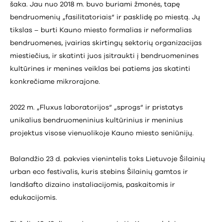
šaka. Jau nuo 2018 m. buvo buriami žmonės, tapę
bendruomenių „fasilitatoriais“ ir pasklidę po miestą. Jų
tikslas – burti Kauno miesto formalias ir neformalias
bendruomenes, įvairias skirtingų sektorių organizacijas
miestiečius, ir skatinti juos įsitraukti į bendruomenines
kultūrines ir menines veiklas bei patiems jas skatinti
konkrečiame mikrorajone.
2022 m. „Fluxus laboratorijos“ „sprogs“ ir pristatys
unikalius bendruomeninius kultūrinius ir meninius
projektus visose vienuolikoje Kauno miesto seniūnijų.
Balandžio 23 d. pakvies vienintelis toks Lietuvoje Šilainių
urban eco festivalis, kuris stebins Šilainių gamtos ir
landšafto dizaino instaliacijomis, paskaitomis ir
edukacijomis.