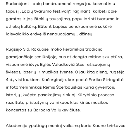
Rudenėjant Lapių bendruomenė rengs jau kasmetiniu
tapusį „Lapių tvarumo festivalį“, raginantį kalbėti apie
gamtos ir jos išteklių tausojimą, populiarinti tvarumą ir
atliekų kultūrą. Būtent Lapėse bendruomenė sukūrė
laisvalaikio erdvę iš nenaudojamų… džinsų!
Rugsėjo 3 d. Rokuose, molio keramikos tradicija
garsėjančioje seniūnijoje, bus atidengta mitinė skulptūra,
visuomenė išvys Eglės Valadkevičiūtės režisuojamą
šviesos, lazerių ir muzikos šventę. O jau kitą dieną, rugsėjo
4 d., visi laukiami Kačerginėje, kur poetė Enrika Striogaitė
ir fotomenininkas Remis Ščerbauskas kuria gyventojų
istorijų įkvėptą pasakojimų rinkinį. Kūrybinio proceso
rezultatų pristatymą vainikuos klasikinės muzikos
koncertas su Barbora Valiukevičiūte.
Akademija ypatingą meninį veiksmą kuria Kauno tvirtovės