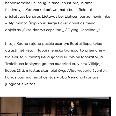
bendruomenė ūš išaugusiame ir sustiprėjusiame
festivalyje „Gatvės rokas“. Jo metu bus oficialiai
pristatytas bendras Lietuvos bei Liuksemburgo menininkų
– Algimanto Šlapiko ir Serge Ecker aplinkos meno
objektas „Skraidantys cepelinai_ / Flying Cepelinai_“.
Kitoje Kauno rajono pusėje esantys Babtai liepą kvies
atrasti netikėtą ir labai menišką transporto priemonę –
troleibusą, virsiantį keliaujančia kūrybine laboratorija.
Troleibuso lankymą galima suderinti su vizitu Vilkijoje –
liepos 23 d. miestas skambiai švęs „Vidurvasario šventę“,
kurios pagrindinis akcentas – abu Nemuno krantus
jungiantis keltas.