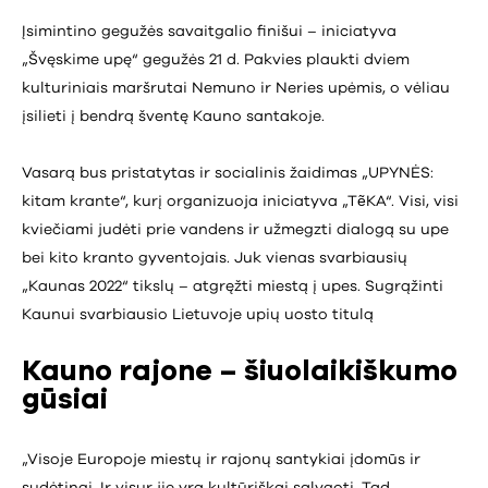
Įsimintino gegužės savaitgalio finišui – iniciatyva
„Švęskime upę“ gegužės 21 d. Pakvies plaukti dviem
kulturiniais maršrutai Nemuno ir Neries upėmis, o vėliau
įsilieti į bendrą šventę Kauno santakoje.
Vasarą bus pristatytas ir socialinis žaidimas „UPYNĖS:
kitam krante“, kurį organizuoja iniciatyva „TẽKA“. Visi, visi
kviečiami judėti prie vandens ir užmegzti dialogą su upe
bei kito kranto gyventojais. Juk vienas svarbiausių
„Kaunas 2022“ tikslų – atgręžti miestą į upes. Sugrąžinti
Kaunui svarbiausio Lietuvoje upių uosto titulą
Kauno rajone – šiuolaikiškumo
gūsiai
„Visoje Europoje miestų ir rajonų santykiai įdomūs ir