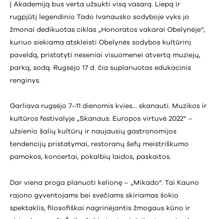
Į Akademiją bus verta užsukti visą vasarą. Liepą ir
rugpjūtį legendinio Tado Ivanausko sodyboje vyks jo
žmonai dedikuotas ciklas „Honoratos vakarai Obelynėje“,
kuriuo siekiama atskleisti Obelynės sodybos kultūrinį
paveldą, pristatyti neseniai visuomenei atvertą muziejų,
parką, sodą. Rugsėjo 17 d. čia suplanuotas edukacinis
renginys.
Garliava rugsėjo 7–11 dienomis kvies… skanauti. Muzikos ir
kultūros festivalyje „Skanaus: Europos virtuvė 2022“ –
užsienio šalių kultūrų ir naujausių gastronomijos
tendencijų pristatymai, restoranų šefų meistriškumo
pamokos, koncertai, pokalbių laidos, paskaitos.
Dar viena proga planuoti kelionę – „Mikado“. Tai Kauno
rajono gyventojams bei svečiams skiriamas šokio
spektaklis, filosofiškai nagrinėjantis žmogaus kūno ir