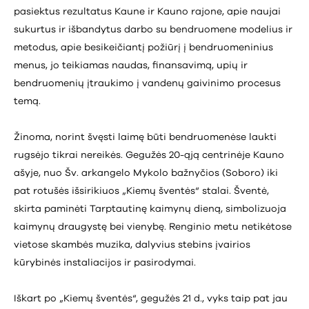
pasiektus rezultatus Kaune ir Kauno rajone, apie naujai
sukurtus ir išbandytus darbo su bendruomene modelius ir
metodus, apie besikeičiantį požiūrį į bendruomeninius
menus, jo teikiamas naudas, finansavimą, upių ir
bendruomenių įtraukimo į vandenų gaivinimo procesus
temą.
Žinoma, norint švęsti laimę būti bendruomenėse laukti
rugsėjo tikrai nereikės. Gegužės 20-ąją centrinėje Kauno
ašyje, nuo Šv. arkangelo Mykolo bažnyčios (Soboro) iki
pat rotušės išsirikiuos „Kiemų šventės“ stalai. Šventė,
skirta paminėti Tarptautinę kaimynų dieną, simbolizuoja
kaimynų draugystę bei vienybę. Renginio metu netikėtose
vietose skambės muzika, dalyvius stebins įvairios
kūrybinės instaliacijos ir pasirodymai.
Iškart po „Kiemų šventės“, gegužės 21 d., vyks taip pat jau