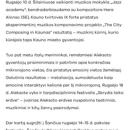
Rugsėjo 10 d. Šilainiuose veikianti muzikos mokykla „Jazz
academy“, bendradarbiaudama su kompozitore Hara
Alonso (SE), Kauno tvirtovės IX forte pristatys
eksperimentinį muzikos komponavimo projekto „The City
Composing in Kaunas“ rezultatą – muzikinį kūrinį, kurio
kūrėjais taps Kauno miesto gyventojai.
Tuo pat metu italų menininkai, remdamiesi Aleksoto
gyventojų prisiminimais ir patirtimi apie konkrečias
mikrorajono vietas, čia pristatys emocinį vietos žemėlapį.
Galutinis rezultatas – instaliacija, sumodeliuota kaip
emocinė interaktyvi kelionė per šį mikrorajoną. Rugsėjo 18
d. Aleksote vyks ir tarpdisciplininis festivalis „Skrydis laiko
erdve“ – įvairias Aleksoto erdves nuspalvins teatriniai,
muzikiniai ir kitų žanrų pasirodymai.
Dar kartą sugrįžti į Šančius rugsėjo 14–15 d. pakvies