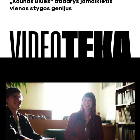
„Kaunas Blues“ atidarys jamaikietis
vienos stygos genijus
VIDEO
TEKA