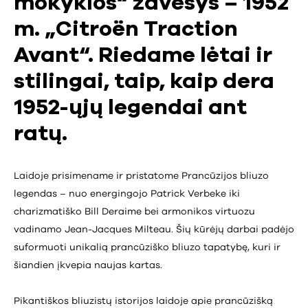
mokyklos“ žavesys – 1952
m. „Citroën Traction
Avant“. Riedame lėtai ir
stilingai, taip, kaip dera
1952-ųjų legendai ant
ratų.
Laidoje prisimename ir pristatome Prancūzijos bliuzo
legendas – nuo energingojo Patrick Verbeke iki
charizmatiško Bill Deraime bei armonikos virtuozu
vadinamo Jean-Jacques Milteau. Šių kūrėjų darbai padėjo
suformuoti unikalią prancūziško bliuzo tapatybę, kuri ir
šiandien įkvepia naujas kartas.
Pikantiškos bliuzistų istorijos laidoje apie prancūzišką