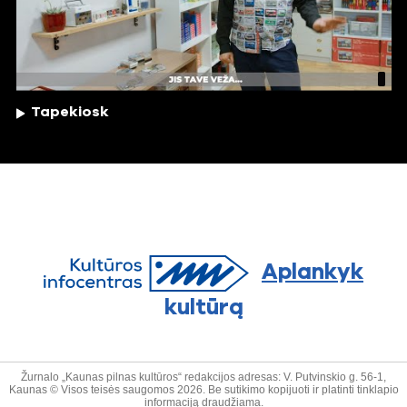
Tapekiosk
Aplankyk
kultūrą
Žurnalo „Kaunas pilnas kultūros“ redakcijos adresas: V. Putvinskio g. 56-1,
Kaunas © Visos teisės saugomos 2026. Be sutikimo kopijuoti ir platinti tinklapio
informaciją draudžiama.