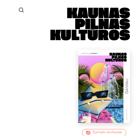
Žurnalo archyvas