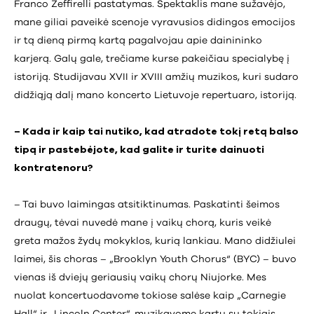
Franco Zeffirelli pastatymas. Spektaklis mane sužavėjo,
mane giliai paveikė scenoje vyravusios didingos emocijos
ir tą dieną pirmą kartą pagalvojau apie dainininko
karjerą. Galų gale, trečiame kurse pakeičiau specialybę į
istoriją. Studijavau XVII ir XVIII amžių muzikos, kuri sudaro
didžiąją dalį mano koncerto Lietuvoje repertuaro, istoriją.
– Kada ir kaip tai nutiko, kad atradote tokį retą balso
tipą ir pastebėjote, kad galite ir turite dainuoti
kontratenoru?
–
Tai buvo laimingas atsitiktinumas. Paskatinti šeimos
draugų, tėvai nuvedė mane į vaikų chorą, kuris veikė
greta mažos žydų mokyklos, kurią lankiau. Mano didžiulei
laimei, šis choras – „Brooklyn Youth Chorus“ (BYC) – buvo
vienas iš dviejų geriausių vaikų chorų Niujorke. Mes
nuolat koncertuodavome tokiose salėse kaip „Carnegie