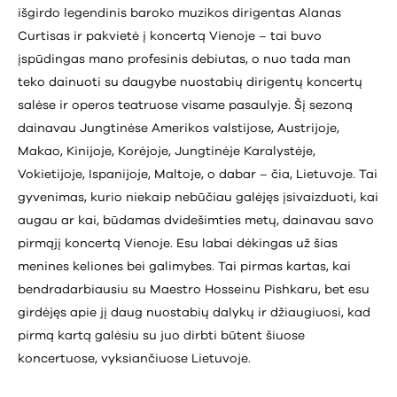
išgirdo legendinis baroko muzikos dirigentas Alanas
Curtisas ir pakvietė į koncertą Vienoje – tai buvo
įspūdingas mano profesinis debiutas, o nuo tada man
teko dainuoti su daugybe nuostabių dirigentų koncertų
salėse ir operos teatruose visame pasaulyje. Šį sezoną
dainavau Jungtinėse Amerikos valstijose, Austrijoje,
Makao, Kinijoje, Korėjoje, Jungtinėje Karalystėje,
Vokietijoje, Ispanijoje, Maltoje, o dabar – čia, Lietuvoje. Tai
gyvenimas, kurio niekaip nebūčiau galėjęs įsivaizduoti, kai
augau ar kai, būdamas dvidešimties metų, dainavau savo
pirmąjį koncertą Vienoje. Esu labai dėkingas už šias
menines keliones bei galimybes. Tai pirmas kartas, kai
bendradarbiausiu su Maestro Hosseinu Pishkaru, bet esu
girdėjęs apie jį daug nuostabių dalykų ir džiaugiuosi, kad
pirmą kartą galėsiu su juo dirbti būtent šiuose
koncertuose, vyksiančiuose Lietuvoje.