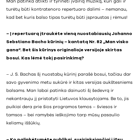
Man patinka atlikti ir tyrinėti įvairią muziką, kuri gali ir
turėtų būti kontratenoro repertuaro dalimi – nemanau,
kad bet kuris balso tipas turėtų būti įspraustas į rėmus!
– Į repertuarą įtraukėte vieną nuostabiausių Johanno
Sebstiano Bacho kūrinių – kantatą Nr. 82 „Man visko
gana“. Bet šis kūrinys originalioje versijoje skirtas
bosui. Kas lėmė tokį pasirinkimą?
– J. S. Bachas šį nuostabų kūrinį parašė bosui, tačiau dar
savo gyvenimo metu sukūrė ir kitas versijas aukštesniems
balsams. Man labai patinka dainuoti šį šedevrą ir
nekantrauju jį pristatyti Lietuvos klausytojams. Be to, jis
puikiai dera prie šios programos temos – šviesos ir
tamsos – bei ramybės ieškojimo tarp mūsų pasaulio
keliamų iššūkių.
– Ko palinkėtumėte publikai, susirinksiančiai į jūsų