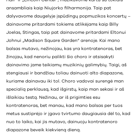
Hall“ ir „Lincoln Center“, muzikavome kartu su tokiais
ansambliais kaip Niujorko filharmonija. Taip pat
dalyvavome daugelyje įspūdingų popmuzikos koncertų –
dainavome pritardami tokiems atlikėjams kaip Billy
Joelas, Stingas, taip pat dainavome pritardami Eltonui
Johnui „Madison Square Garden“ arenoje. Kai mano
balsas mutavo, nežinojau, kas yra kontratenoras, bet
žinojau, kad nenoriu palikti šio choro ir atsisakyti
dainavimo jame teikiamų muzikinių galimybių. Taigi, aš
stengiausi ir bandžiau toliau dainuoti alto diapazone,
kuriame dainavau iki tol. Choro vadovai surengė man
specialią perklausą, kad išgirstų, kaip man sekasi ir aš
išlaikiau testą. Nežinau, ar iš prigimties esu
kontratenoras, bet manau, kad mano balsas per tuos
metus sustiprėjo ir įgavo tvirtumo daugiausia dėl to, kad
nuo to laiko, kai jis mutavo, dainuoju kontratenoro
diapazone beveik kiekvieną dieną.