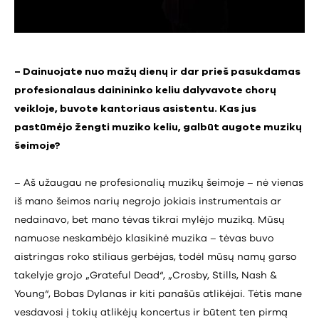
– Dainuojate nuo mažų dienų ir dar prieš pasukdamas
profesionalaus dainininko keliu dalyvavote chorų
veikloje, buvote kantoriaus asistentu. Kas jus
pastūmėjo žengti muziko keliu, galbūt augote muzikų
šeimoje?
– Aš užaugau ne profesionalių muzikų šeimoje – nė vienas
iš mano šeimos narių negrojo jokiais instrumentais ar
nedainavo, bet mano tėvas tikrai mylėjo muziką. Mūsų
namuose neskambėjo klasikinė muzika – tėvas buvo
aistringas roko stiliaus gerbėjas, todėl mūsų namų garso
takelyje grojo „Grateful Dead“, „Crosby, Stills, Nash &
Young“, Bobas Dylanas ir kiti panašūs atlikėjai. Tėtis mane
vesdavosi į tokių atlikėjų koncertus ir būtent ten pirmą