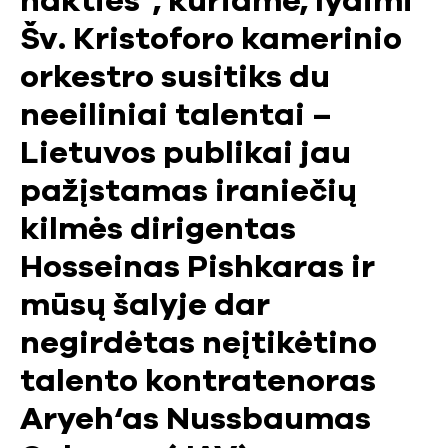
nakties“, kuriame, lydimi
Šv. Kristoforo kamerinio
orkestro susitiks du
neeiliniai talentai –
Lietuvos publikai jau
pažįstamas iraniečių
kilmės dirigentas
Hosseinas Pishkaras ir
mūsų šalyje dar
negirdėtas neįtikėtino
talento kontratenoras
Aryeh‘as Nussbaumas