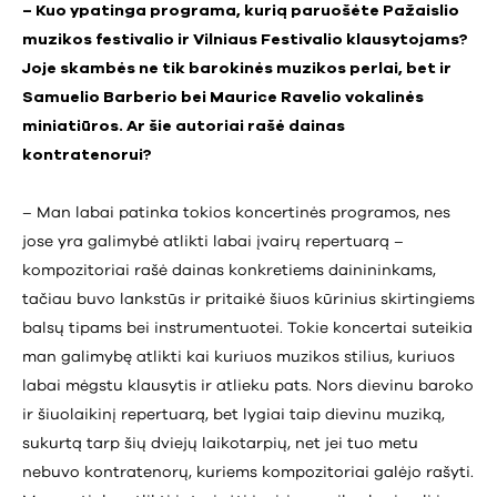
– Kuo ypatinga programa, kurią paruošėte Pažaislio
muzikos festivalio ir Vilniaus Festivalio klausytojams?
Joje skambės ne tik barokinės muzikos perlai, bet ir
Samuelio Barberio bei Maurice Ravelio vokalinės
miniatiūros. Ar šie autoriai rašė dainas
kontratenorui?
– Man labai patinka tokios koncertinės programos, nes
jose yra galimybė atlikti labai įvairų repertuarą –
kompozitoriai rašė dainas konkretiems dainininkams,
tačiau buvo lankstūs ir pritaikė šiuos kūrinius skirtingiems
balsų tipams bei instrumentuotei. Tokie koncertai suteikia
man galimybę atlikti kai kuriuos muzikos stilius, kuriuos
labai mėgstu klausytis ir atlieku pats. Nors dievinu baroko
ir šiuolaikinį repertuarą, bet lygiai taip dievinu muziką,
sukurtą tarp šių dviejų laikotarpių, net jei tuo metu
nebuvo kontratenorų, kuriems kompozitoriai galėjo rašyti.