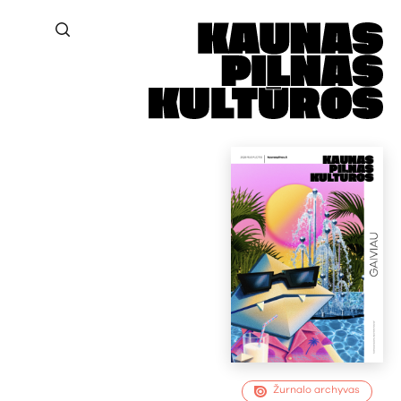
Žurnalo archyvas