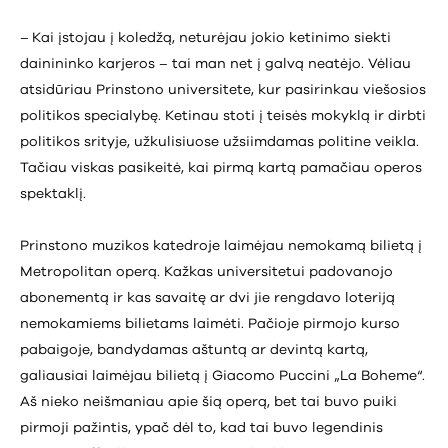
–
Kai įstojau į koledžą, neturėjau jokio ketinimo siekti
dainininko karjeros – tai man net į galvą neatėjo. Vėliau
atsidūriau Prinstono universitete, kur pasirinkau viešosios
politikos specialybę. Ketinau stoti į teisės mokyklą ir dirbti
politikos srityje, užkulisiuose užsiimdamas politine veikla.
Tačiau viskas pasikeitė, kai pirmą kartą pamačiau operos
spektaklį.
Prinstono muzikos katedroje laimėjau nemokamą bilietą į
Metropolitan operą. Kažkas universitetui padovanojo
abonementą ir kas savaitę ar dvi jie rengdavo loteriją
nemokamiems bilietams laimėti. Pačioje pirmojo kurso
pabaigoje, bandydamas aštuntą ar devintą kartą,
galiausiai laimėjau bilietą į Giacomo Puccini „La Boheme“.
Aš nieko neišmaniau apie šią operą, bet tai buvo puiki
pirmoji pažintis, ypač dėl to, kad tai buvo legendinis