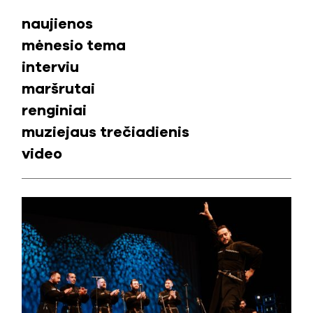
naujienos
mėnesio tema
interviu
maršrutai
renginiai
muziejaus trečiadienis
video