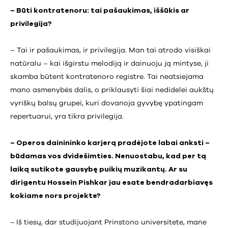
– Būti kontratenoru: tai pašaukimas, iššūkis ar
privilegija?
– Tai ir pašaukimas, ir privilegija. Man tai atrodo visiškai
natūralu – kai išgirstu melodiją ir dainuoju ją mintyse, ji
skamba būtent kontratenoro registre. Tai neatsiejama
mano asmenybės dalis, o priklausyti šiai nedidelei aukštų
vyriškų balsų grupei, kuri dovanoja gyvybę ypatingam
repertuarui, yra tikra privilegija.
– Operos dainininko karjerą pradėjote labai anksti –
būdamas vos dvidešimties. Nenuostabu, kad per tą
laiką sutikote gausybę puikių muzikantų. Ar su
dirigentu Hossein Pishkar jau esate bendradarbiavęs
kokiame nors projekte?
–
Iš tiesų, dar studijuojant Prinstono universitete, mane