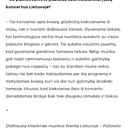
koncertus Lietuvoje?
– Tai koncertai apie šviesą, glūdinčią kiekviename iš
mūsų, net ir tvyrant didžiausiai tamsai. Gyvename laikais,
kai technologijos verčia mus nuolatos susidurti su visais
pasaulio blogiais ir gėriais. Tai sukelia visuotinį jausmą,
kad gyvename ganėtinai tamsiais laikais. Betgi muzika
gali tapti raminamuoju balzamu ir suteikti galimybę
pabėgti nuo rūpesčių – tai, ko šiandien mums reikia
labiau nei bet kada. Keliaudamas per šią programą ir
matydamas šviesą, kuri vis dar turi galimybę išryškėti
tamsoje, tikiuosi, kad kiekvienas išeis iš koncerto
išsinešdamas širdyje šiek tiek daugiau ramybės ir taikos.
*
Didžiausią klasikinės muzikos šventę Lietuvoje – Pažaislio