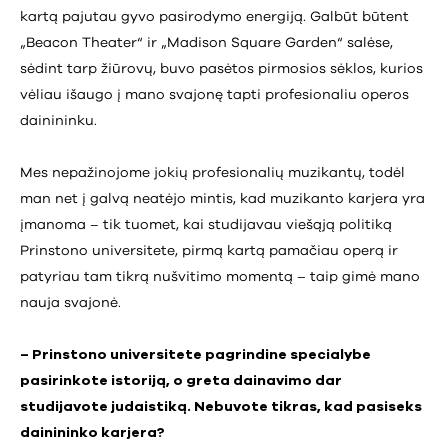
kartą pajutau gyvo pasirodymo energiją. Galbūt būtent
„Beacon Theater“ ir „Madison Square Garden“ salėse,
sėdint tarp žiūrovų, buvo pasėtos pirmosios sėklos, kurios
vėliau išaugo į mano svajonę tapti profesionaliu operos
dainininku.
Mes nepažinojome jokių profesionalių muzikantų, todėl
man net į galvą neatėjo mintis, kad muzikanto karjera yra
įmanoma – tik tuomet, kai studijavau viešąją politiką
Prinstono universitete, pirmą kartą pamačiau operą ir
patyriau tam tikrą nušvitimo momentą – taip gimė mano
nauja svajonė.
– Prinstono universitete pagrindine specialybe
pasirinkote istoriją, o greta dainavimo dar
studijavote judaistiką. Nebuvote tikras, kad pasiseks
dainininko karjera?