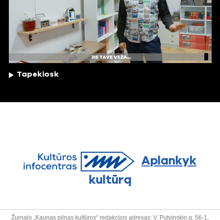
Tapekiosk
Aplankyk
kultūrą
Žurnalo „Kaunas pilnas kultūros“ redakcijos adresas: V. Putvinskio g. 56-1,