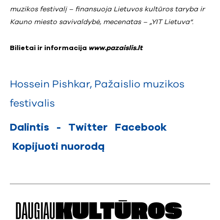
muzikos festivalį – finansuoja Lietuvos kultūros taryba ir
Kauno miesto savivaldybė, mecenatas – „YIT Lietuva“.
Bilietai ir informacija
www.pazaislis.lt
Hossein Pishkar
,
Pažaislio muzikos
festivalis
Dalintis
-
Twitter
Facebook
Kopijuoti nuorodą
DAUGIAU
KULTŪROS