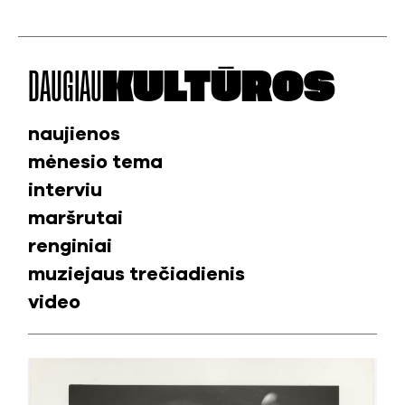
DAUGIAU
KULTŪROS
naujienos
mėnesio tema
interviu
maršrutai
renginiai
muziejaus trečiadienis
video