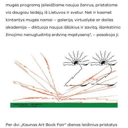
mugės programą įsileidžiame naujus žanrus, pristatome
vis daugiau leidėjų iš Lietuvos ir svetur. Net ir kasmet
kintantys mugės namai – galerija, virtualybė ar dailės
akademija – diktuoja naujus iššūkius ir savitą, išankstinio
žinojimo nenugludintą erdvinę mąstyseną“, – pasakoja ji.
Per dvi „Kaunas Art Book Fair“ dienas leidinius pristatys