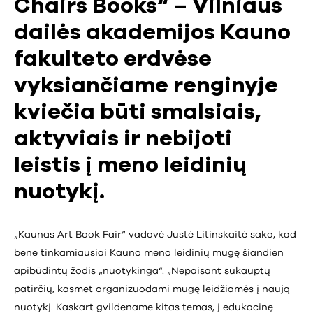
Chairs Books“ – Vilniaus
dailės akademijos Kauno
fakulteto erdvėse
vyksiančiame renginyje
kviečia būti smalsiais,
aktyviais ir nebijoti
leistis į meno leidinių
nuotykį.
„Kaunas Art Book Fair“ vadovė Justė Litinskaitė sako, kad
bene tinkamiausiai Kauno meno leidinių mugę šiandien
apibūdintų žodis „nuotykinga“. „Nepaisant sukauptų
patirčių, kasmet organizuodami mugę leidžiamės į naują
nuotykį. Kaskart gvildename kitas temas, į edukacinę