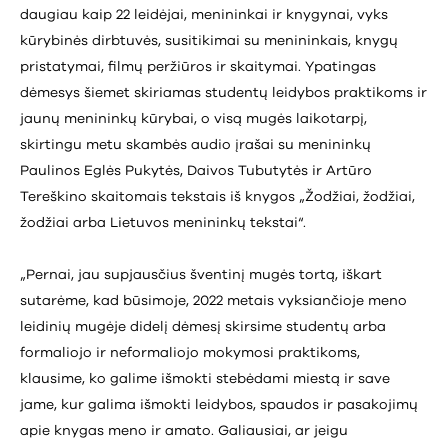
daugiau kaip 22 leidėjai, menininkai ir knygynai, vyks
kūrybinės dirbtuvės, susitikimai su menininkais, knygų
pristatymai, filmų peržiūros ir skaitymai. Ypatingas
dėmesys šiemet skiriamas studentų leidybos praktikoms ir
jaunų menininkų kūrybai, o visą mugės laikotarpį,
skirtingu metu skambės audio įrašai su menininkų
Paulinos Eglės Pukytės, Daivos Tubutytės ir Artūro
Tereškino skaitomais tekstais iš knygos „Žodžiai, žodžiai,
žodžiai arba Lietuvos menininkų tekstai“.
„Pernai, jau supjausčius šventinį mugės tortą, iškart
sutarėme, kad būsimoje, 2022 metais vyksiančioje meno
leidinių mugėje didelį dėmesį skirsime studentų arba
formaliojo ir neformaliojo mokymosi praktikoms,
klausime, ko galime išmokti stebėdami miestą ir save
jame, kur galima išmokti leidybos, spaudos ir pasakojimų
apie knygas meno ir amato. Galiausiai, ar jeigu