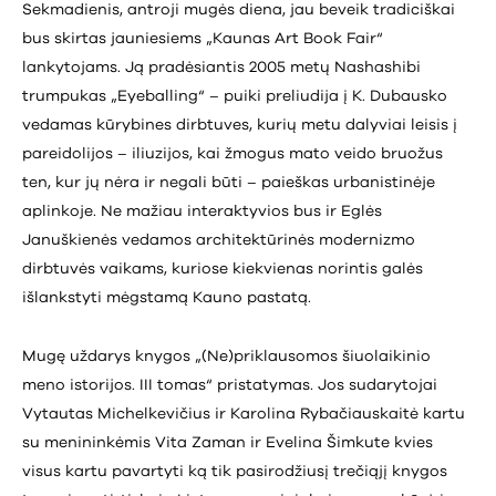
Sekmadienis, antroji mugės diena, jau beveik tradiciškai
bus skirtas jauniesiems „Kaunas Art Book Fair“
lankytojams. Ją pradėsiantis 2005 metų Nashashibi
trumpukas „Eyeballing“ – puiki preliudija į K. Dubausko
vedamas kūrybines dirbtuves, kurių metu dalyviai leisis į
pareidolijos – iliuzijos, kai žmogus mato veido bruožus
ten, kur jų nėra ir negali būti – paieškas urbanistinėje
aplinkoje. Ne mažiau interaktyvios bus ir Eglės
Januškienės vedamos architektūrinės modernizmo
dirbtuvės vaikams, kuriose kiekvienas norintis galės
išlankstyti mėgstamą Kauno pastatą.
Mugę uždarys knygos „(Ne)priklausomos šiuolaikinio
meno istorijos. III tomas“ pristatymas. Jos sudarytojai
Vytautas Michelkevičius ir Karolina Rybačiauskaitė kartu
su menininkėmis Vita Zaman ir Evelina Šimkute kvies
visus kartu pavartyti ką tik pasirodžiusį trečiąjį knygos