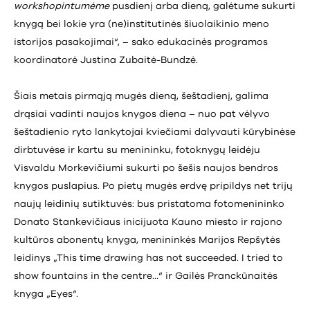
workshopintumėme
pusdienį arba dieną, galėtume sukurti
knygą bei lokie yra (ne)institutinės šiuolaikinio meno
istorijos pasakojimai“, – sako edukacinės programos
koordinatorė Justina Zubaitė-Bundzė.
Šiais metais pirmąją mugės dieną, šeštadienį, galima
drąsiai vadinti naujos knygos diena – nuo pat vėlyvo
šeštadienio ryto lankytojai kviečiami dalyvauti kūrybinėse
dirbtuvėse ir kartu su menininku, fotoknygų leidėju
Visvaldu Morkevičiumi sukurti po šešis naujos bendros
knygos puslapius. Po pietų mugės erdvę pripildys net trijų
naujų leidinių sutiktuvės: bus pristatoma fotomenininko
Donato Stankevičiaus inicijuota Kauno miesto ir rajono
kultūros abonentų knyga, menininkės Marijos Repšytės
leidinys „This time drawing has not succeeded. I tried to
show fountains in the centre…“ ir Gailės Pranckūnaitės
knyga „Eyes“.