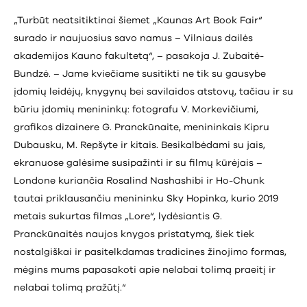
„Turbūt neatsitiktinai šiemet „Kaunas Art Book Fair“
surado ir naujuosius savo namus – Vilniaus dailės
akademijos Kauno fakultetą“, – pasakoja J. Zubaitė-
Bundzė. – Jame kviečiame susitikti ne tik su gausybe
įdomių leidėjų, knygynų bei savilaidos atstovų, tačiau ir su
būriu įdomių menininkų: fotografu V. Morkevičiumi,
grafikos dizainere G. Pranckūnaite, menininkais Kipru
Dubausku, M. Repšyte ir kitais. Besikalbėdami su jais,
ekranuose galėsime susipažinti ir su filmų kūrėjais –
Londone kuriančia Rosalind Nashashibi ir Ho-Chunk
tautai priklausančiu menininku Sky Hopinka, kurio 2019
metais sukurtas filmas „Lore“, lydėsiantis G.
Pranckūnaitės naujos knygos pristatymą, šiek tiek
nostalgiškai ir pasitelkdamas tradicines žinojimo formas,
mėgins mums papasakoti apie nelabai tolimą praeitį ir
nelabai tolimą pražūtį.“