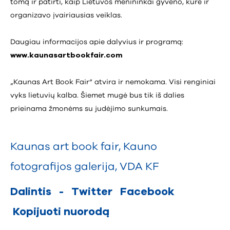
tomą ir patirti, kaip Lietuvos menininkai gyveno, kūrė ir
organizavo įvairiausias veiklas.
Daugiau informacijos apie dalyvius ir programą:
www.kaunasartbookfair.com
„Kaunas Art Book Fair“ atvira ir nemokama. Visi renginiai
vyks lietuvių kalba. Šiemet mugė bus tik iš dalies
prieinama žmonėms su judėjimo sunkumais.
Kaunas art book fair
,
Kauno
fotografijos galerija
,
VDA KF
Dalintis
-
Twitter
Facebook
Kopijuoti nuorodą