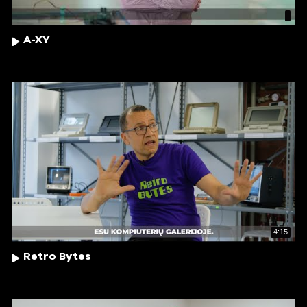
A-XY
4:15
Retro Bytes