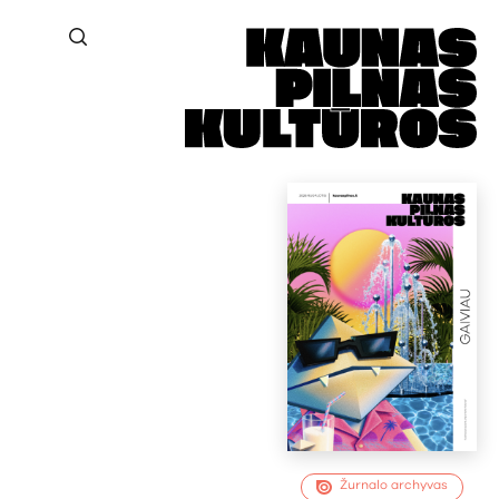
Žurnalo archyvas