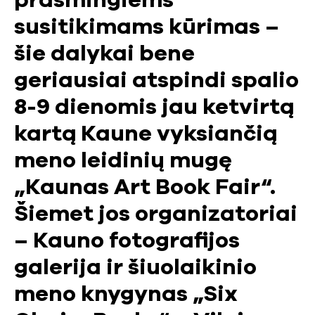
prasmingiems
susitikimams kūrimas –
šie dalykai bene
geriausiai atspindi spalio
8-9 dienomis jau ketvirtą
kartą Kaune vyksiančią
meno leidinių mugę
„Kaunas Art Book Fair“.
Šiemet jos organizatoriai
– Kauno fotografijos
galerija ir šiuolaikinio
meno knygynas „Six