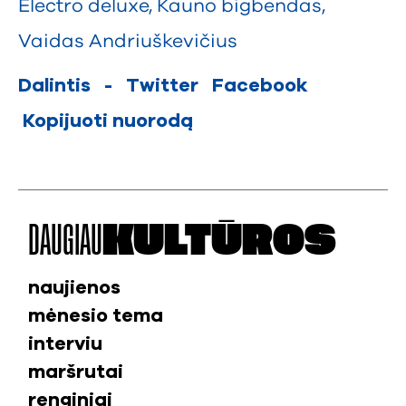
Electro deluxe
,
Kauno bigbendas
,
Vaidas Andriuškevičius
Dalintis
-
Twitter
Facebook
Kopijuoti nuorodą
DAUGIAU
KULTŪROS
naujienos
mėnesio tema
interviu
maršrutai
renginiai