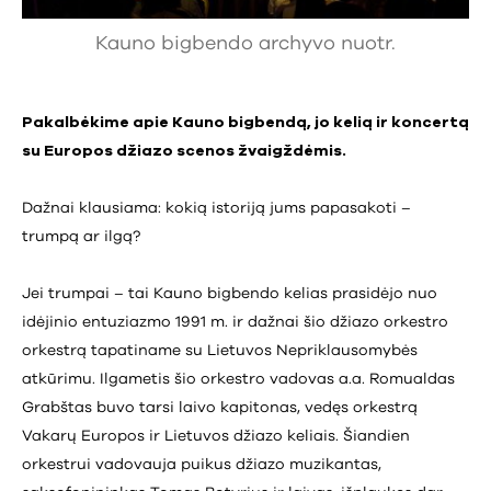
Kauno bigbendo archyvo nuotr.
Pakalbėkime apie Kauno bigbendą, jo kelią ir koncertą
su Europos džiazo scenos žvaigždėmis.
Dažnai klausiama: kokią istoriją jums papasakoti –
trumpą ar ilgą?
Jei trumpai – tai Kauno bigbendo kelias prasidėjo nuo
idėjinio entuziazmo 1991 m. ir dažnai šio džiazo orkestro
orkestrą tapatiname su Lietuvos Nepriklausomybės
atkūrimu. Ilgametis šio orkestro vadovas a.a. Romualdas
Grabštas buvo tarsi laivo kapitonas, vedęs orkestrą
Vakarų Europos ir Lietuvos džiazo keliais. Šiandien
orkestrui vadovauja puikus džiazo muzikantas,