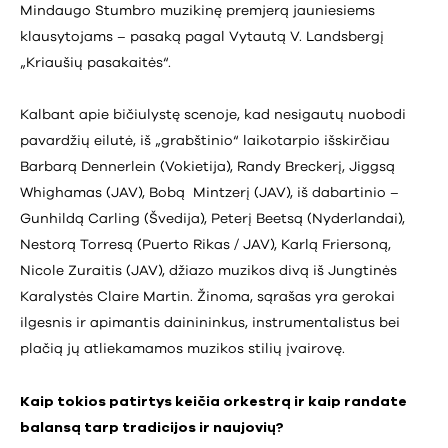
Mindaugo Stumbro muzikinę premjerą jauniesiems
klausytojams – pasaką pagal Vytautą V. Landsbergį
„Kriaušių pasakaitės“.
Kalbant apie bičiulystę scenoje, kad nesigautų nuobodi
pavardžių eilutė, iš „grabštinio“ laikotarpio išskirčiau
Barbarą Dennerlein (Vokietija), Randy Breckerį, Jiggsą
Whighamas (JAV), Bobą Mintzerį (JAV), iš dabartinio –
Gunhildą Carling (Švedija), Peterį Beetsą (Nyderlandai),
Nestorą Torresą (Puerto Rikas / JAV), Karlą Friersoną,
Nicole Zuraitis (JAV), džiazo muzikos divą iš Jungtinės
Karalystės Claire Martin. Žinoma, sąrašas yra gerokai
ilgesnis ir apimantis dainininkus, instrumentalistus bei
plačią jų atliekamamos muzikos stilių įvairovę.
Kaip tokios patirtys keičia orkestrą ir kaip randate
balansą tarp tradicijos ir naujovių?