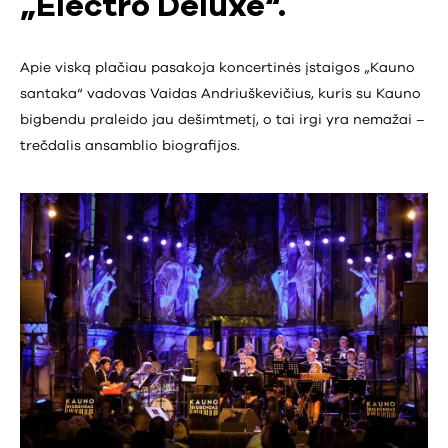
„Electro Deluxe“.
Apie viską plačiau pasakoja koncertinės įstaigos „Kauno
santaka“ vadovas Vaidas Andriuškevičius, kuris su Kauno
bigbendu praleido jau dešimtmetį, o tai irgi yra nemažai –
trečdalis ansamblio biografijos.