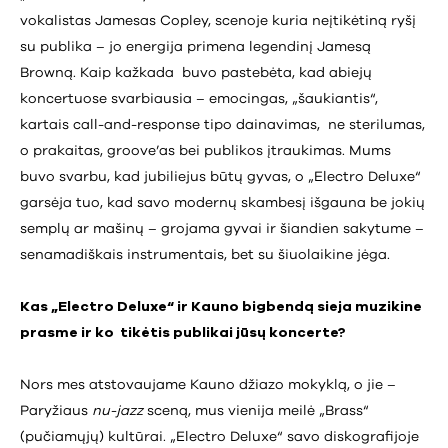
vokalistas Jamesas Copley, scenoje kuria neįtikėtiną ryšį
su publika – jo energija primena legendinį Jamesą
Browną. Kaip kažkada buvo pastebėta, kad abiejų
koncertuose svarbiausia – emocingas, „šaukiantis“,
kartais call-and-response tipo dainavimas, ne sterilumas,
o prakaitas, groove’as bei publikos įtraukimas. Mums
buvo svarbu, kad jubiliejus būtų gyvas, o „Electro Deluxe“
garsėja tuo, kad savo modernų skambesį išgauna be jokių
semplų ar mašinų – grojama gyvai ir šiandien sakytume –
senamadiškais instrumentais, bet su šiuolaikine jėga.
Kas „Electro Deluxe“ ir Kauno bigbendą sieja muzikine
prasme ir ko tikėtis publikai jūsų koncerte?
Nors mes atstovaujame Kauno džiazo mokyklą, o jie –
Paryžiaus
nu-jazz
sceną, mus vienija meilė „Brass“
(pučiamųjų) kultūrai. „Electro Deluxe“ savo diskografijoje