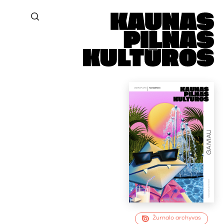
Žurnalo archyvas