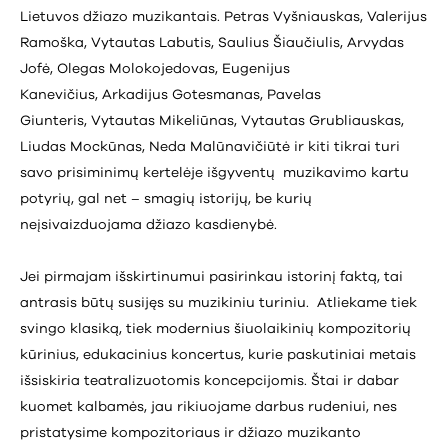
Lietuvos džiazo muzikantais. Petras Vyšniauskas, Valerijus
Ramoška, Vytautas Labutis, Saulius Šiaučiulis, Arvydas
Jofė, Olegas Molokojedovas, Eugenijus
Kanevičius, Arkadijus Gotesmanas, Pavelas
Giunteris, Vytautas Mikeliūnas, Vytautas Grubliauskas,
Liudas Mockūnas, Neda Malūnavičiūtė ir kiti tikrai turi
savo prisiminimų kertelėje išgyventų muzikavimo kartu
potyrių, gal net – smagių istorijų, be kurių
neįsivaizduojama džiazo kasdienybė.
Jei pirmajam išskirtinumui pasirinkau istorinį faktą, tai
antrasis būtų susijęs su muzikiniu turiniu. Atliekame tiek
svingo klasiką, tiek modernius šiuolaikinių kompozitorių
kūrinius, edukacinius koncertus, kurie paskutiniai metais
išsiskiria teatralizuotomis koncepcijomis. Štai ir dabar
kuomet kalbamės, jau rikiuojame darbus rudeniui, nes
pristatysime kompozitoriaus ir džiazo muzikanto