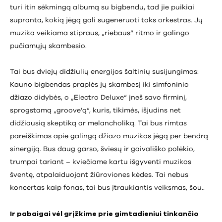
turi itin sėkmingą albumą su bigbendu, tad jie puikiai
supranta, kokią jėgą gali sugeneruoti toks orkestras. Jų
muzika veikiama stipraus, „riebaus“ ritmo ir galingo
pučiamųjų skambesio.
Tai bus dviejų didžiulių energijos šaltinių susijungimas:
Kauno bigbendas praplės jų skambesį iki simfoninio
džiazo didybės, o „Electro Deluxe“ įneš savo firminį,
sprogstamą „groove’ą“, kuris, tikimės, išjudins net
didžiausią skeptiką ar melancholiką. Tai bus rimtas
pareiškimas apie galingą džiazo muzikos jėgą per bendrą
sinergiją. Bus daug garso, šviesų ir gaivališko polėkio,
trumpai tariant – kviečiame kartu išgyventi muzikos
šventę, atpalaiduojant žiūroviones kėdes. Tai nebus
koncertas kaip fonas, tai bus įtraukiantis veiksmas, šou..
Ir pabaigai vėl grįžkime prie gimtadieniui tinkančio