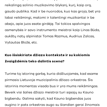
reikalingą solinio muzikavimo blyksnį, kurį, kaip orą,
gaudo publika. Kad ir be nuorodos, kuo kas groja, bet yra
labai reikšmingi, matomi ir talentingi muzikantai ir be
abejo, apie juos esate girdėję. Tai tokios spalvingos
asmenybės ir savo instrumento meistrai kaip Linas Būda,
aukštų natų alpinistai Tomas Razmus, Audrius Zalcas,
Vytautas Bložė, etc.
Kuo išsiskiriate džiazo kontekste ir su kokiomis
žvaigždėmis teko dalintis scena?
Turime tą istorinę garbę, kuria didžiuojamės, kad esame
pirmasis Lietuvoje muzicipalinis džiazo orkestras. Šis
istorinis momentas visada bus ir yra mums reikšmingas.
Beveik visi šalies džiazo meistrai turi sąsajų su Kauno
bigbendu. Galima sakyti, kad Kauno bigbendas juos
augino ir pats orkestras augo su šiandien gerai žinomais