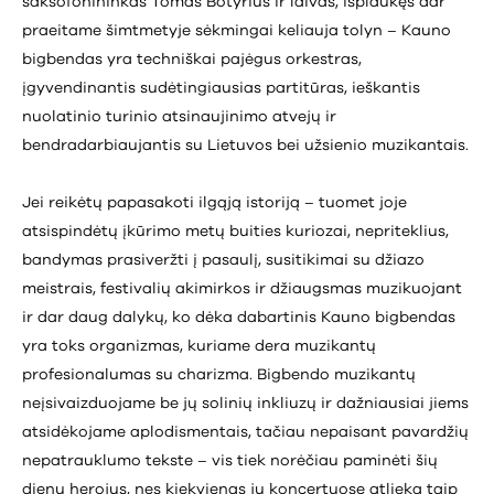
saksofonininkas Tomas Botyrius ir laivas, išplaukęs dar
praeitame šimtmetyje sėkmingai keliauja tolyn – Kauno
bigbendas yra techniškai pajėgus orkestras,
įgyvendinantis sudėtingiausias partitūras, ieškantis
nuolatinio turinio atsinaujinimo atvejų ir
bendradarbiaujantis su Lietuvos bei užsienio muzikantais.
Jei reikėtų papasakoti ilgąją istoriją – tuomet joje
atsispindėtų įkūrimo metų buities kuriozai, nepriteklius,
bandymas prasiveržti į pasaulį, susitikimai su džiazo
meistrais, festivalių akimirkos ir džiaugsmas muzikuojant
ir dar daug dalykų, ko dėka dabartinis Kauno bigbendas
yra toks organizmas, kuriame dera muzikantų
profesionalumas su charizma. Bigbendo muzikantų
neįsivaizduojame be jų solinių inkliuzų ir dažniausiai jiems
atsidėkojame aplodismentais, tačiau nepaisant pavardžių
nepatrauklumo tekste – vis tiek norėčiau paminėti šių
dienų herojus, nes kiekvienas jų koncertuose atlieka taip