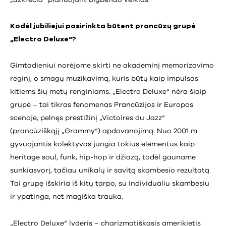
Kodėl jubiliejui pasirinkta būtent prancūzų grupė
„Electro Deluxe“?
Gimtadieniui norėjome skirti ne akademinį memorizavimo
reginį, o smagų muzikavimą, kuris būtų kaip impulsas
kitiems šių metų renginiams. „Electro Deluxe“ nėra šiaip
grupė – tai tikras fenomenas Prancūzijos ir Europos
scenoje, pelnęs prestižinį „Victoires du Jazz“
(prancūziškąjį „Grammy“) apdovanojimą. Nuo 2001 m.
gyvuojantis kolektyvas jungia tokius elementus kaip
heritage soul, funk, hip-hop ir džiazą, todėl gauname
sunkiasvorį, tačiau unikalų ir savitą skambesio rezultatą.
Tai grupę išskiria iš kitų tarpo, su individualiu skambesiu
ir ypatinga, net magiška trauka.
„Electro Deluxe“ lyderis – charizmatiškasis amerikietis