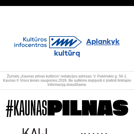
Aplankyk
kultūrą
Žurnalo „Kaunas pilnas kultūros“ redakcijos adresas: V. Putvinskio g. 56-1,
Kaunas © Visos teisės saugomos 2026. Be sutikimo kopijuoti ir platinti tinklapio
informaciją draudžiama.
#KAUNAS
PILNAS