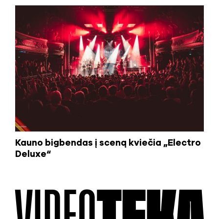
Kauno bigbendas į sceną kviečia „Electro
Deluxe“
VIDEO
TEKA