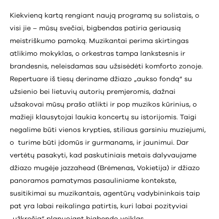
Kiekvieną kartą rengiant naują programą su solistais, o
visi jie – mūsų svečiai, bigbendas patiria geriausią
meistriškumo pamoką. Muzikantai perima skirtingas
atlikimo mokyklas, o orkestras tampa lankstesnis ir
brandesnis, neleisdamas sau užsisėdėti komforto zonoje.
Repertuare iš tiesų deriname džiazo „aukso fondą“ su
užsienio bei lietuvių autorių premjeromis, dažnai
užsakovai mūsų prašo atlikti ir pop muzikos kūrinius, o
mažieji klausytojai laukia koncertų su istorijomis. Taigi
negalime būti vienos krypties, stiliaus garsiniu muziejumi,
o turime būti įdomūs ir gurmanams, ir jaunimui. Dar
vertėtų pasakyti, kad paskutiniais metais dalyvaujame
džiazo mugėje jazzahead (Brėmenas, Vokietija) ir džiazo
panoramos pamatymas pasauliniame kontekste,
susitikimai su muzikantais, agentūrų vadybininkais taip
pat yra labai reikalinga patirtis, kuri labai pozityviai
„užkrečia“ planuojant bigbendo veiklas.