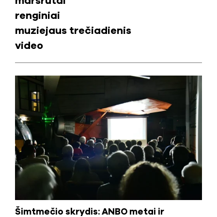
maršrutai
renginiai
muziejaus trečiadienis
video
Šimtmečio skrydis: ANBO metai ir