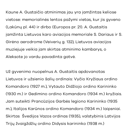
Kaune A. Gustaičio atminimas jau yra įamžintas keliose
vietose: memorialinės lentos pažymi vietas, kur jis gyveno
(Lakūnų pl. 44) ir dirbo (Europos pr. 21). A. Gustaitis
įamžinta Lietuvos karo aviacijos memoriale S. Dariaus ir S.
Girėno aerodrome (Veiverių g. 132), Lietuvos aviacijos
muziejuje veikia jam skirtas atminimo kambarys, o
Aleksote jo vardu pavadinta gatvė.
Už gyvenimo nuopelnus A. Gustaitis apdovanotas
Lietuvos ir užsienio šalių ordinais: Vyčio Kryžiaus ordino
Komandoro (1927 m.), Vytauto Didžiojo ordino Karininko
(1930 m.) ir Gedimino ordino Komandoro (1934 m.) kryžiais.
Jam suteikti Prancūzijos Garbės legiono Karininko (1935
m.), Italijos Karūnos ordino Komandoro (1934 m.) laipsniai.
Skirtas Švedijos Vazos ordinas (1935), valstybinis Latvijos
Trijų žvaigždžių ordino Didysis karininko (1938 m.)