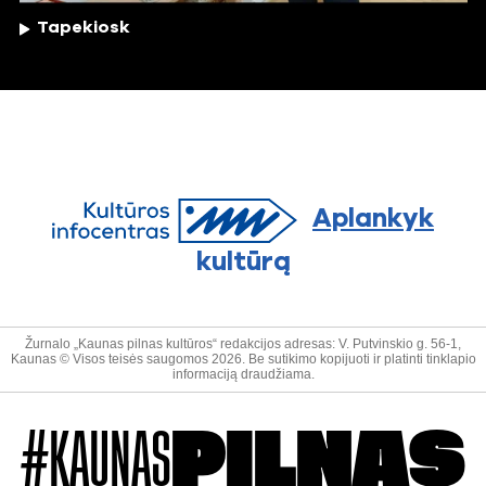
Tapekiosk
Aplankyk
kultūrą
Žurnalo „Kaunas pilnas kultūros“ redakcijos adresas: V. Putvinskio g. 56-1,
Kaunas © Visos teisės saugomos 2026. Be sutikimo kopijuoti ir platinti tinklapio
informaciją draudžiama.
#KAUNAS
PILNAS