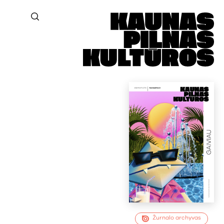
Žurnalo archyvas