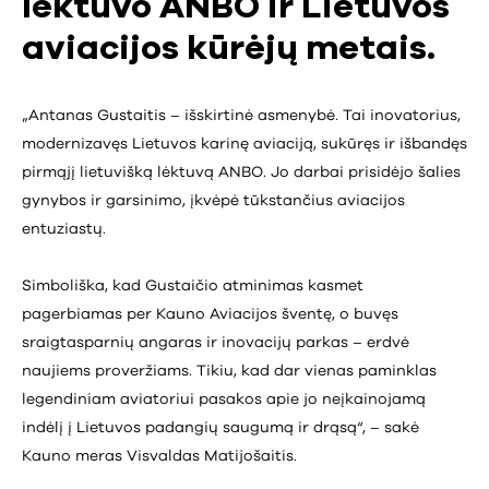
lėktuvo ANBO ir Lietuvos
aviacijos kūrėjų metais.
„Antanas Gustaitis – išskirtinė asmenybė. Tai inovatorius,
modernizavęs Lietuvos karinę aviaciją, sukūręs ir išbandęs
pirmąjį lietuvišką lėktuvą ANBO. Jo darbai prisidėjo šalies
gynybos ir garsinimo, įkvėpė tūkstančius aviacijos
entuziastų.
Simboliška, kad Gustaičio atminimas kasmet
pagerbiamas per Kauno Aviacijos šventę, o buvęs
sraigtasparnių angaras ir inovacijų parkas – erdvė
naujiems proveržiams. Tikiu, kad dar vienas paminklas
legendiniam aviatoriui pasakos apie jo neįkainojamą
indėlį į Lietuvos padangių saugumą ir drąsą“, – sakė
Kauno meras Visvaldas Matijošaitis.