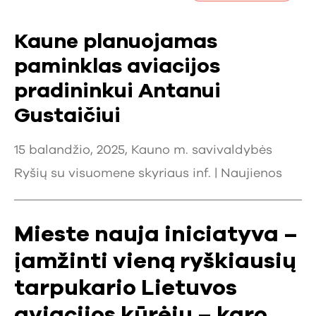
Kaune planuojamas
paminklas aviacijos
pradininkui Antanui
Gustaičiui
15 balandžio, 2025, Kauno m. savivaldybės
Ryšių su visuomene skyriaus inf. |
Naujienos
Mieste nauja iniciatyva –
įamžinti vieną ryškiausių
tarpukario Lietuvos
aviacijos kūrėjų – karo