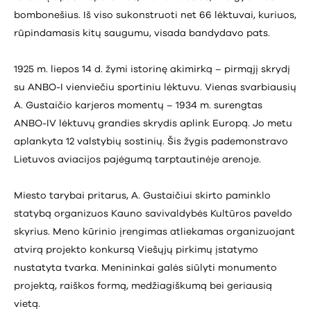
bombonešius. Iš viso sukonstruoti net 66 lėktuvai, kuriuos,
rūpindamasis kitų saugumu, visada bandydavo pats.
1925 m. liepos 14 d. žymi istorinę akimirką – pirmąjį skrydį
su ANBO-I vienviečiu sportiniu lėktuvu. Vienas svarbiausių
A. Gustaičio karjeros momentų – 1934 m. surengtas
ANBO-IV lėktuvų grandies skrydis aplink Europą. Jo metu
aplankyta 12 valstybių sostinių. Šis žygis pademonstravo
Lietuvos aviacijos pajėgumą tarptautinėje arenoje.
Miesto tarybai pritarus, A. Gustaičiui skirto paminklo
statybą organizuos Kauno savivaldybės Kultūros paveldo
skyrius. Meno kūrinio įrengimas atliekamas organizuojant
atvirą projekto konkursą Viešųjų pirkimų įstatymo
nustatyta tvarka. Menininkai galės siūlyti monumento
projektą, raiškos formą, medžiagiškumą bei geriausią
vietą.