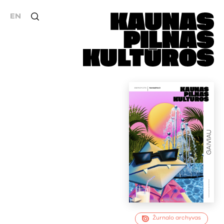
EN
Žurnalo archyvas