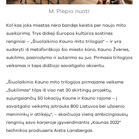
M. Plepio nuotr.
Kol kas joks miestas nėra bandęs keistis per naujo mito
susikūrimą. Trys didieji Europos kultūros sostinės
renginiai – „Šiuolaikinio Kauno mito trilogija“ – ir yra
sudaryti iš metaforiškojo šio miesto kūno, Kauno Žvėries,
sukilimo, pasirodymo ir sutarimo su juo. Pirmasis trilogijos
veiksmas ir taps didžiojo savaitgalio akcentu.
„Šiuolaikinio Kauno mito trilogijos pirmajame veiksme
„Sukilimas“ tilps iš viso net 30 skirtingų projektų,
sujungsiančių 50 lokacijų Kaune ir Kauno rajone – į
savaitgalio veiksmą įsitrauks 800 Lietuvos bei užsienio
menininkų ir atlikėjų“, – skaičiuoja vieną ambicingiausių
renginių savo karjeroje įgyvendinantis „Kaunas 2022“
technikos prodiuseris Aistis Lansbergas.