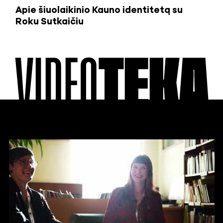
Apie šiuolaikinio Kauno identitetą su
Roku Sutkaičiu
VIDEO
TEKA