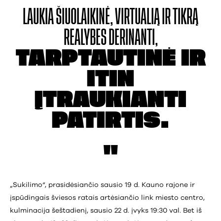
LAUKIA ŠIUOLAIKINĖ,
VIRTUALIĄ IR TIKRĄ
REALYBES DERINANTI,
TARPTAUTINĖ IR
ITIN
ĮTRAUKIANTI
PATIRTIS.
„Sukilimo“, prasidėsiančio sausio 19 d. Kauno rajone ir
įspūdingais šviesos ratais artėsiančio link miesto centro,
kulminacija šeštadienį, sausio 22 d. įvyks 19:30 val. Bet iš