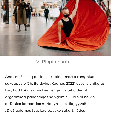
M. Plepio nuotr.
Anot milžinišką patirtį europinio masto renginiuose
sukaupusio Ch. Baldwin, „Kaunas 2022“ atvejis unikalus ir
tuo, kad tokios apimties renginius teko derinti ir
organizuoti pandemijos sąlygomis – iki šiol ne visi
didžiulės komandos nariai yra susitikę gyvai!
„Didžiuojamės tuo, kad pavyko sukurti išties