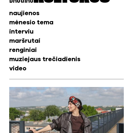
naujienos
mėnesio tema
interviu
maršrutai
renginiai
muziejaus trečiadienis
video