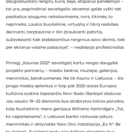
daugiasluoksnį renginį, kuris, beje, atsparus pandemijai –
tai yra, pagrindiniai savaitgalio akcentai galės vykti net
pasikeitus saugumo reikalavimams, nors, tikimės, to
neprireiks. Laukia šiuolaikinė, virtualią ir tikrą realybes
derinanti, tarptautinė ir itin įtraukianti patirtis,
sužavėsianti tiek stebėsiančius renginius savo akimis, tiek
per ekranus visame pasaulyje“, – neabejoja profesionalas.
Pirmąjį „Kaunas 2022“ savaitgalį kartu rengia daugybė
projekto partnerių – miesto teatrai, muziejai, galerijos,
menininkai, bendruomenės. Ne tik Kauno ir Lietuvos – šia
proga miestą aplankys ir taip pat 2022-aisias Europos
kultūros sostine tapsiančio Novi Sado (Serbija) atstovai.
Jau sausio 19–23 dienomis bus atidarytos tokios parodos,
kaip šiuolaikinio meno genijaus Williamo Kentridge’o „Tai,
ko nepamename“, o Lietuvos banko rūmuose įsikurs
menininkės ir aktyvistės Yoko Ono instaliacija „Ex It“. Be
to, būtent „Sukilimo“ metu kūrybiškais akcentais bus