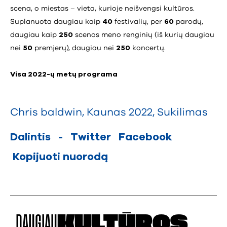
scena, o miestas – vieta, kurioje neišvengsi kultūros.
Suplanuota daugiau kaip
40
festivalių, per
60
parodų,
daugiau kaip
250
scenos meno renginių (iš kurių daugiau
nei
50
premjerų), daugiau nei
250
koncertų.
Visa 2022-ų metų programa
Chris baldwin
,
Kaunas 2022
,
Sukilimas
Dalintis
-
Twitter
Facebook
Kopijuoti nuorodą
DAUGIAU
KULTŪROS