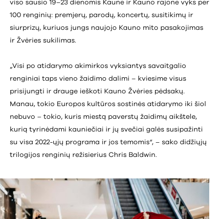
viso sausio 19–23 dienomis Kaune ir Kauno rajone vyks per
100 renginių: premjerų, parodų, koncertų, susitikimų ir
siurprizų, kuriuos jungs naujojo Kauno mito pasakojimas
ir Žvėries sukilimas.
„Visi po atidarymo akimirkos vyksiantys savaitgalio
renginiai taps vieno žaidimo dalimi – kviesime visus
prisijungti ir drauge ieškoti Kauno Žvėries pėdsakų.
Manau, tokio Europos kultūros sostinės atidarymo iki šiol
nebuvo – tokio, kuris miestą paverstų žaidimų aikštele,
kurią tyrinėdami kauniečiai ir jų svečiai galės susipažinti
su visa 2022-ųjų programa ir jos temomis“, – sako didžiųjų
trilogijos renginių režisierius Chris Baldwin.