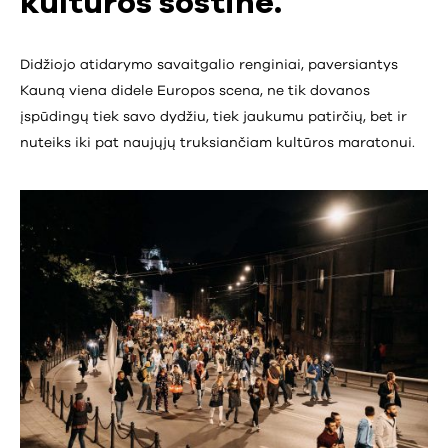
kultūros sostine.
Didžiojo atidarymo savaitgalio renginiai, paversiantys
Kauną viena didele Europos scena, ne tik dovanos
įspūdingų tiek savo dydžiu, tiek jaukumu patirčių, bet ir
nuteiks iki pat naujųjų truksiančiam kultūros maratonui.