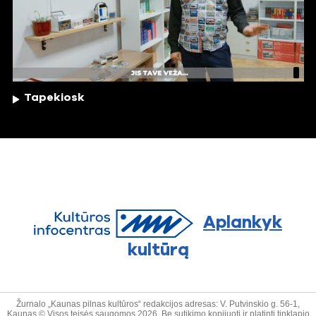
Tapekiosk
Aplankyk
kultūrą
Žurnalo „Kaunas pilnas kultūros“ redakcijos adresas: V. Putvinskio g. 56-1,
Kaunas © Visos teisės saugomos 2026. Be sutikimo kopijuoti ir platinti tinklapio