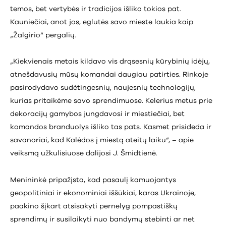
temos, bet vertybės ir tradicijos išliko tokios pat.
Kauniečiai, anot jos, eglutės savo mieste laukia kaip
„Žalgirio“ pergalių.
„Kiekvienais metais kildavo vis drąsesnių kūrybinių idėjų,
atnešdavusių mūsų komandai daugiau patirties. Rinkoje
pasirodydavo sudėtingesnių, naujesnių technologijų,
kurias pritaikėme savo sprendimuose. Kelerius metus prie
dekoracijų gamybos jungdavosi ir miestiečiai, bet
komandos branduolys išliko tas pats. Kasmet prisideda ir
savanoriai, kad Kalėdos į miestą ateitų laiku“, – apie
veiksmą užkulisiuose dalijosi J. Šmidtienė.
Menininkė pripažįsta, kad pasaulį kamuojantys
geopolitiniai ir ekonominiai iššūkiai, karas Ukrainoje,
paakino šįkart atsisakyti pernelyg pompastiškų
sprendimų ir susilaikyti nuo bandymų stebinti ar net