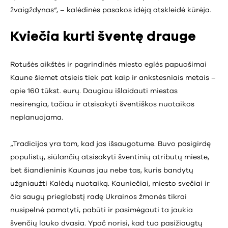
žvaigždynas“, – kalėdinės pasakos idėją atskleidė kūrėja.
Kviečia kurti šventę drauge
Rotušės aikštės ir pagrindinės miesto eglės papuošimai
Kaune šiemet atsieis tiek pat kaip ir ankstesniais metais –
apie 160 tūkst. eurų. Daugiau išlaidauti miestas
nesirengia, tačiau ir atsisakyti šventiškos nuotaikos
neplanuojama.
„Tradicijos yra tam, kad jas išsaugotume. Buvo pasigirdę
populistų, siūlančių atsisakyti šventinių atributų mieste,
bet šiandieninis Kaunas jau nebe tas, kuris bandytų
užgniaužti Kalėdų nuotaiką. Kauniečiai, miesto svečiai ir
čia saugų prieglobstį radę Ukrainos žmonės tikrai
nusipelnė pamatyti, pabūti ir pasimėgauti ta jaukia
švenčių lauko dvasia. Ypač norisi, kad tuo pasižiaugtų