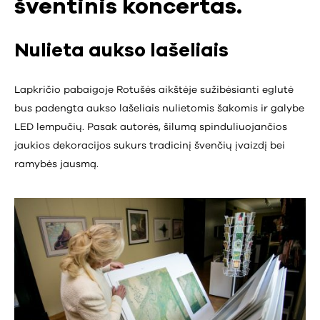
šventinis koncertas.
Nulieta aukso lašeliais
Lapkričio pabaigoje Rotušės aikštėje sužibėsianti eglutė
bus padengta aukso lašeliais nulietomis šakomis ir galybe
LED lempučių. Pasak autorės, šilumą spinduliuojančios
jaukios dekoracijos sukurs tradicinį švenčių įvaizdį bei
ramybės jausmą.