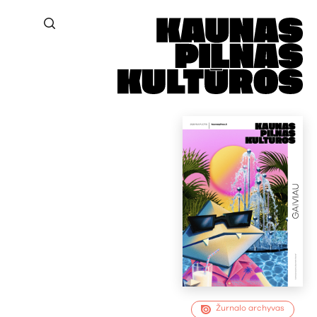
Žurnalo archyvas