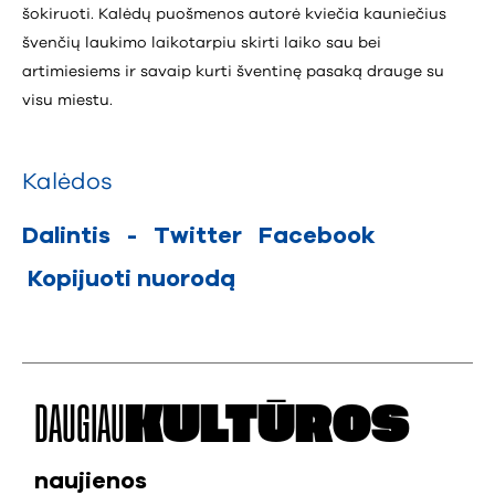
šokiruoti. Kalėdų puošmenos autorė kviečia kauniečius
švenčių laukimo laikotarpiu skirti laiko sau bei
artimiesiems ir savaip kurti šventinę pasaką drauge su
visu miestu.
Kalėdos
Dalintis
-
Twitter
Facebook
Kopijuoti nuorodą
DAUGIAU
KULTŪROS
naujienos