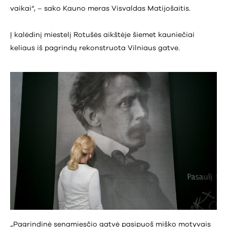
vaikai“, – sako Kauno meras Visvaldas Matijošaitis.
Į kalėdinį miestelį Rotušės aikštėje šiemet kauniečiai
keliaus iš pagrindų rekonstruota Vilniaus gatve.
„Pagrindinė senamiesčio gatvė pasipuoš miško motyvais