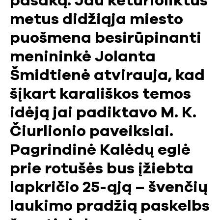
pasaką. Jau keturioliktus
metus didžiąja miesto
puošmena besirūpinanti
menininkė Jolanta
Šmidtienė atvirauja, kad
šįkart karališkos temos
idėją jai padiktavo M. K.
Čiurlionio paveikslai.
Pagrindinė Kalėdų eglė
prie rotušės bus įžiebta
lapkričio 25-ąją – švenčių
laukimo pradžią paskelbs