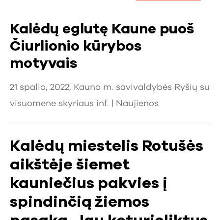
Kalėdų eglutę Kaune puoš
Čiurlionio kūrybos
motyvais
21 spalio, 2022, Kauno m. savivaldybės Ryšių su
visuomene skyriaus inf. |
Naujienos
Kalėdų miestelis Rotušės
aikštėje šiemet
kauniečius pakvies į
spindinčią žiemos