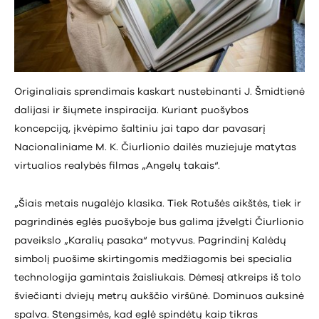
Originaliais sprendimais kaskart nustebinanti J. Šmidtienė
dalijasi ir šiųmete inspiracija. Kuriant puošybos
koncepciją, įkvėpimo šaltiniu jai tapo dar pavasarį
Nacionaliniame M. K. Čiurlionio dailės muziejuje matytas
virtualios realybės filmas „Angelų takais“.
„Šiais metais nugalėjo klasika. Tiek Rotušės aikštės, tiek ir
pagrindinės eglės puošyboje bus galima įžvelgti Čiurlionio
paveikslo „Karalių pasaka“ motyvus. Pagrindinį Kalėdų
simbolį puošime skirtingomis medžiagomis bei specialia
technologija gamintais žaisliukais. Dėmesį atkreips iš tolo
šviečianti dviejų metrų aukščio viršūnė. Dominuos auksinė
spalva. Stengsimės, kad eglė spindėtų kaip tikras