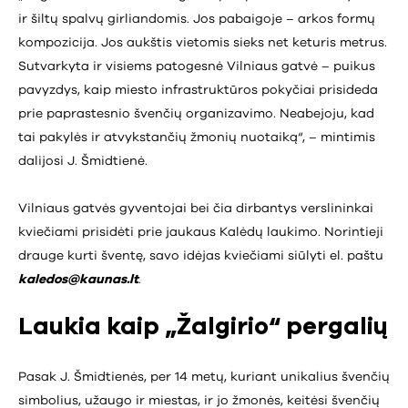
ir šiltų spalvų girliandomis. Jos pabaigoje – arkos formų
kompozicija. Jos aukštis vietomis sieks net keturis metrus.
Sutvarkyta ir visiems patogesnė Vilniaus gatvė – puikus
pavyzdys, kaip miesto infrastruktūros pokyčiai prisideda
prie paprastesnio švenčių organizavimo. Neabejoju, kad
tai pakylės ir atvykstančių žmonių nuotaiką“, – mintimis
dalijosi J. Šmidtienė.
Vilniaus gatvės gyventojai bei čia dirbantys verslininkai
kviečiami prisidėti prie jaukaus Kalėdų laukimo. Norintieji
drauge kurti šventę, savo idėjas kviečiami siūlyti el. paštu
kaledos@kaunas.lt
.
Laukia kaip „Žalgirio“ pergalių
Pasak J. Šmidtienės, per 14 metų, kuriant unikalius švenčių
simbolius, užaugo ir miestas, ir jo žmonės, keitėsi švenčių