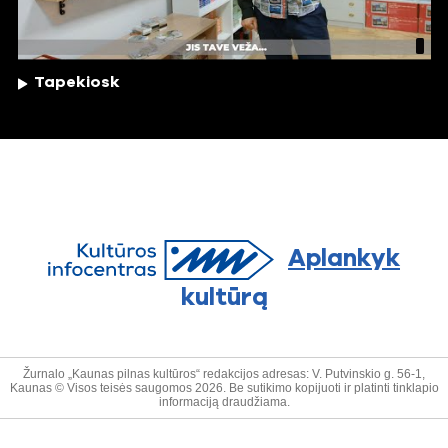
Tapekiosk
Aplankyk
kultūrą
Žurnalo „Kaunas pilnas kultūros“ redakcijos adresas: V. Putvinskio g. 56-1,
Kaunas © Visos teisės saugomos 2026. Be sutikimo kopijuoti ir platinti tinklapio
informaciją draudžiama.