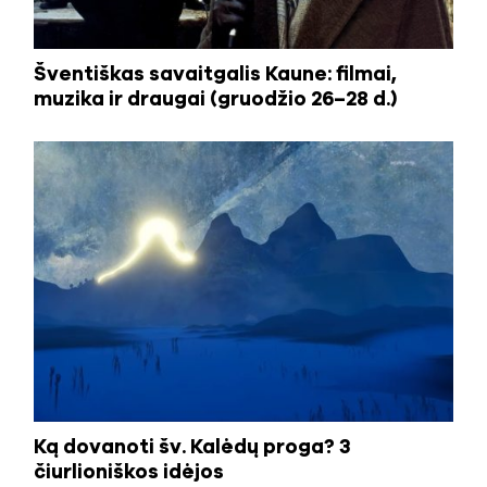
Šventiškas savaitgalis Kaune: filmai,
muzika ir draugai (gruodžio 26–28 d.)
Ką dovanoti šv. Kalėdų proga? 3
čiurlioniškos idėjos