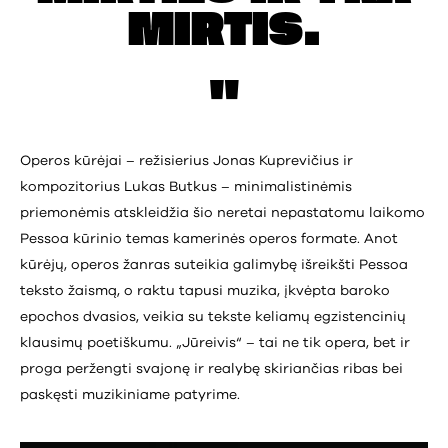
MIRTIS.
Operos kūrėjai – režisierius Jonas Kuprevičius ir
kompozitorius Lukas Butkus – minimalistinėmis
priemonėmis atskleidžia šio neretai nepastatomu laikomo
Pessoa kūrinio temas kamerinės operos formate. Anot
kūrėjų, operos žanras suteikia galimybę išreikšti Pessoa
teksto žaismą, o raktu tapusi muzika, įkvėpta baroko
epochos dvasios, veikia su tekste keliamų egzistencinių
klausimų poetiškumu. „Jūreivis“ – tai ne tik opera, bet ir
proga peržengti svajonę ir realybę skiriančias ribas bei
paskęsti muzikiniame patyrime.