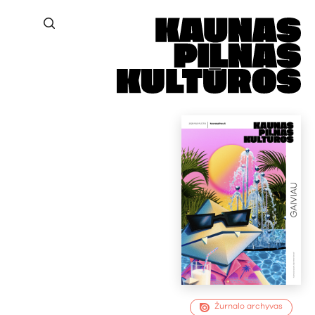
Žurnalo archyvas