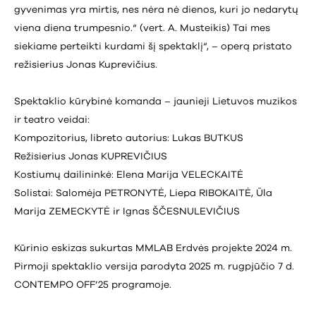
gyvenimas yra mirtis, nes nėra nė dienos, kuri jo nedarytų
viena diena trumpesnio.“ (vert. A. Musteikis) Tai mes
siekiame perteikti kurdami šį spektaklį“, – operą pristato
režisierius Jonas Kuprevičius.
Spektaklio kūrybinė komanda – jaunieji Lietuvos muzikos
ir teatro veidai:
Kompozitorius, libreto autorius: Lukas BUTKUS
Režisierius Jonas KUPREVIČIUS
Kostiumų dailininkė: Elena Marija VELECKAITĖ
Solistai: Salomėja PETRONYTĖ, Liepa RIBOKAITĖ, Ūla
Marija ZEMECKYTĖ ir Ignas ŠČESNULEVIČIUS
Kūrinio eskizas sukurtas MMLAB Erdvės projekte 2024 m.
Pirmoji spektaklio versija parodyta 2025 m. rugpjūčio 7 d.
CONTEMPO OFF’25 programoje.