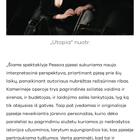
„Utopia“ nuotr.
„Šiame spektaklyje Pessoa pjesei sukuriama nauja
interpretacinė perspektyva, priartinant pjesę prie šių
laikų, panaikinant autoriaus nubrėžtas režisūrines ribas.
Kamerinėje operoje trys pagrindinės solistės vaidina ir
sirenas, ir budėtojas, ir laidojimo salės lankytojas, lyg ką
tik atėjusias iš gatvės. Taip pat įvedamas ir originalioje
pjesėje neveikiantis jūreivio personažas, kurio dėka
paraleliai su pagrindiniu siužetu kuriamos jo neišrašytos
istorijos užuominos, tarytum sujungiančios tai, kas pjesėje
pertraukiama tuštumos. Verta paminėti, kad tai ir