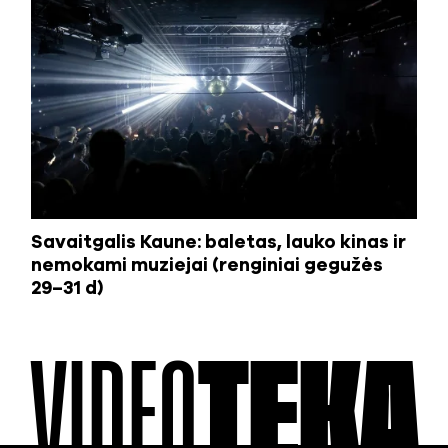
Savaitgalis Kaune: baletas, lauko kinas ir
nemokami muziejai (renginiai gegužės
29–31 d)
VIDEO
TEKA