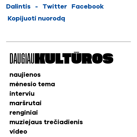
Dalintis
-
Twitter
Facebook
Kopijuoti nuorodą
DAUGIAU
KULTŪROS
naujienos
mėnesio tema
interviu
maršrutai
renginiai
muziejaus trečiadienis
video