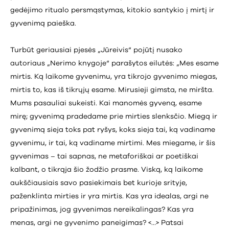
gedėjimo ritualo persmąstymas, kitokio santykio į mirtį ir
gyvenimą paieška.
Turbūt geriausiai pjesės „Jūreivis“ pojūtį nusako
autoriaus „Nerimo knygoje“ parašytos eilutės: „Mes esame
mirtis. Ką laikome gyvenimu, yra tikrojo gyvenimo miegas,
mirtis to, kas iš tikrųjų esame. Mirusieji gimsta, ne miršta.
Mums pasauliai sukeisti. Kai manomės gyveną, esame
mirę; gyvenimą pradedame prie mirties slenksčio. Miegą ir
gyvenimą sieja toks pat ryšys, koks sieja tai, ką vadiname
gyvenimu, ir tai, ką vadiname mirtimi. Mes miegame, ir šis
gyvenimas – tai sapnas, ne metaforiškai ar poetiškai
kalbant, o tikrąja šio žodžio prasme. Viską, ką laikome
aukščiausiais savo pasiekimais bet kurioje srityje,
paženklinta mirties ir yra mirtis. Kas yra idealas, argi ne
pripažinimas, jog gyvenimas nereikalingas? Kas yra
menas, argi ne gyvenimo paneigimas? <…> Patsai