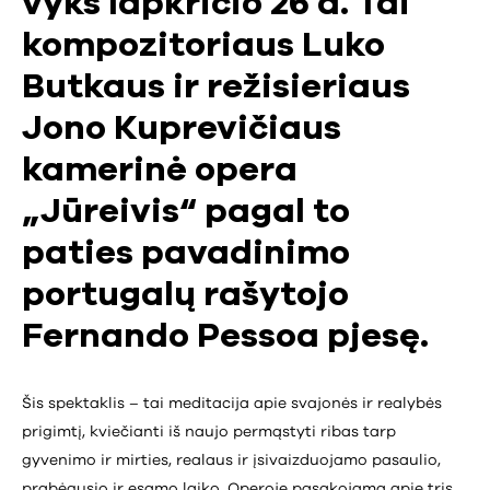
vyks lapkričio 26 d. Tai
kompozitoriaus Luko
Butkaus ir režisieriaus
Jono Kuprevičiaus
kamerinė opera
„Jūreivis“ pagal to
paties pavadinimo
portugalų rašytojo
Fernando Pessoa pjesę.
Šis spektaklis – tai meditacija apie svajonės ir realybės
prigimtį, kviečianti iš naujo permąstyti ribas tarp
gyvenimo ir mirties, realaus ir įsivaizduojamo pasaulio,
prabėgusio ir esamo laiko. Operoje pasakojama apie tris