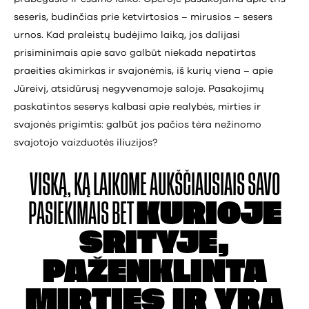
seseris, budinčias prie ketvirtosios – mirusios – sesers
urnos. Kad praleistų budėjimo laiką, jos dalijasi
prisiminimais apie savo galbūt niekada nepatirtas
praeities akimirkas ir svajonėmis, iš kurių viena – apie
Jūreivį, atsidūrusį negyvenamoje saloje. Pasakojimų
paskatintos seserys kalbasi apie realybės, mirties ir
svajonės prigimtis: galbūt jos pačios tėra nežinomo
svajotojo vaizduotės iliuzijos?
VISKĄ, KĄ LAIKOME
AUKŠČIAUSIAIS SAVO
PASIEKIMAIS BET
KURIOJE
SRITYJE,
PAŽENKLINTA
MIRTIES
IR YRA