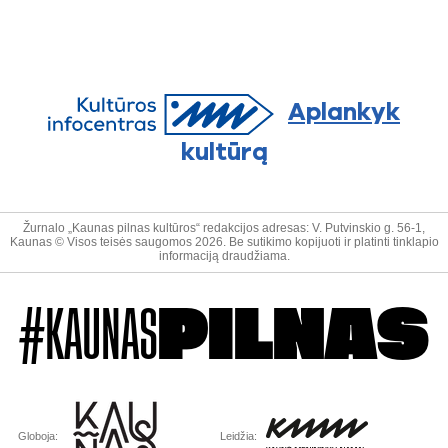
Aplankyk
kultūrą
Žurnalo „Kaunas pilnas kultūros“ redakcijos adresas: V. Putvinskio g. 56-1,
Kaunas © Visos teisės saugomos 2026. Be sutikimo kopijuoti ir platinti tinklapio
informaciją draudžiama.
#KAUNAS
PILNAS
Globoja:
Leidžia: