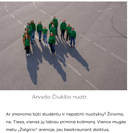
Arvydo Čiukšio nuotr.
Ar įmanoma būti studentu ir nepatirti nuotykių? Žinoma,
ne. Tiesa, vienas jų labiau priminė košmarą. Vienos mugės
metu „Žalgirio“ arenoje, jau besikraunant daiktus,