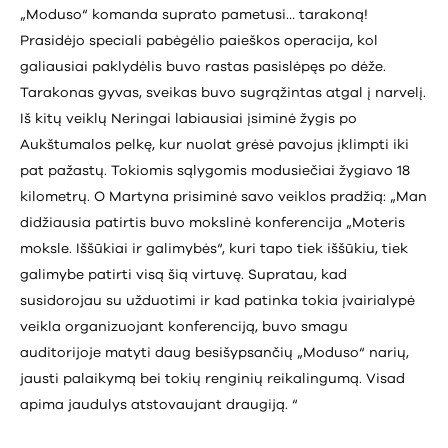
„Moduso“ komanda suprato pametusi… tarakoną!
Prasidėjo speciali pabėgėlio paieškos operacija, kol
galiausiai paklydėlis buvo rastas pasislėpęs po dėže.
Tarakonas gyvas, sveikas buvo sugrąžintas atgal į narvelį.
Iš kitų veiklų Neringai labiausiai įsiminė žygis po
Aukštumalos pelkę, kur nuolat grėsė pavojus įklimpti iki
pat pažastų. Tokiomis sąlygomis modusiečiai žygiavo 18
kilometrų. O Martyna prisiminė savo veiklos pradžią: „Man
didžiausia patirtis buvo mokslinė konferencija „Moteris
moksle. Iššūkiai ir galimybės“, kuri tapo tiek iššūkiu, tiek
galimybe patirti visą šią virtuvę. Supratau, kad
susidorojau su užduotimi ir kad patinka tokia įvairialypė
veikla organizuojant konferenciją, buvo smagu
auditorijoje matyti daug besišypsančių „Moduso“ narių,
jausti palaikymą bei tokių renginių reikalingumą. Visad
apima jaudulys atstovaujant draugiją. “