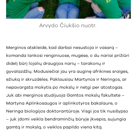
Arvydo Čiukšio nuotr.
Merginos atskleidė, kad darbai nesustoja ir vasarą –
komanda lankosi renginiuose, mugėse, o du nariai prižiūri
didelį būrį lojalių draugijos narių – tarakonų ir
gyvalazdžių. Modusiečiai jau yra auginę afrikines sraiges,
ežiuką ir skruzdėles. Paklausiau Martynos ir Neringos, ar
nepavargsta mokytis po mokslų ir netgi per atostogas.
Juk abi merginos studijuoja Gamtos mokslų fakultete –
Martyna Aplinkosaugos ir aplinkotyros bakalaure, o
Neringa biologijos doktorantūroje. Visgi jos tik nusišypso
– juk įdomi veikla bendraminčių būryje įkvepia, sujungia
gamtą ir mokslą, o veiklos papildo viena kitą.