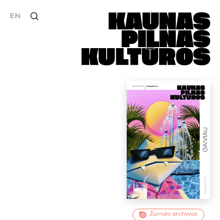
EN
Žurnalo archyvas