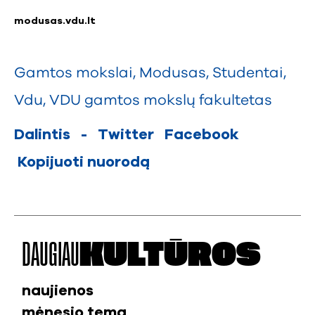
modusas.vdu.lt
Gamtos mokslai
,
Modusas
,
Studentai
,
Vdu
,
VDU gamtos mokslų fakultetas
Dalintis
-
Twitter
Facebook
Kopijuoti nuorodą
DAUGIAU
KULTŪROS
naujienos
mėnesio tema