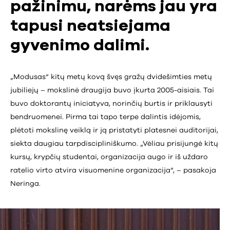
pažinimu, narėms jau yra
tapusi neatsiejama
gyvenimo dalimi.
„Modusas“ kitų metų kovą švęs gražų dvidešimties metų
jubiliejų – mokslinė draugija buvo įkurta 2005-aisiais. Tai
buvo doktorantų iniciatyva, norinčių burtis ir priklausyti
bendruomenei. Pirma tai tapo terpe dalintis idėjomis,
plėtoti mokslinę veiklą ir ją pristatyti platesnei auditorijai,
siekta daugiau tarpdiscipliniškumo. „Vėliau prisijungė kitų
kursų, krypčių studentai, organizacija augo ir iš uždaro
ratelio virto atvira visuomenine organizacija“, – pasakoja
Neringa.