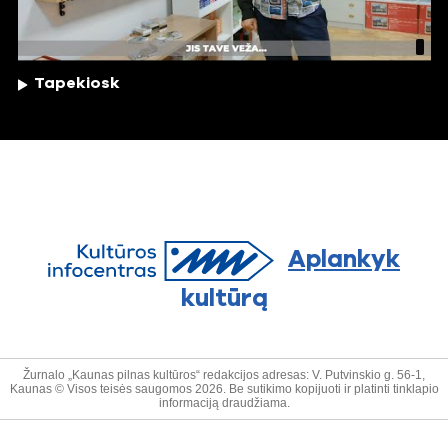
Tapekiosk
Aplankyk
kultūrą
Žurnalo „Kaunas pilnas kultūros“ redakcijos adresas: V. Putvinskio g. 56-1,
Kaunas © Visos teisės saugomos 2026. Be sutikimo kopijuoti ir platinti tinklapio
informaciją draudžiama.