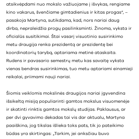
atsikvėpdami nuo mokslo važiuojame į išvykas, rengiame
kino vakarus, švenčiame gimtadienius ir kitas progas“, –
pasakoja Martyna, sutikdama, kad, nors nariai daug
dirba, nepraleidžia progų pasilinksminti. Žinoma, vyksta ir
oficialūs susitikimai. Štai vasarį visuotinio susirinkimo
metu draugija renka prezidentą ar prezidentę bei
koordinatorių tarybą, aptariama metinė ataskaita.
Rudens ir pavasario semestrų metu kas savaitę vyksta
vienas bendras susirinkimas, tuo metu aptariami einamieji
reikalai, priimami nauji nariai.
Šiomis veiklomis mokslinės draugijos nariai įgyvendina
išsikeltą misiją populiarinti gamtos mokslus visuomenėje
ir skatinti rinktis gamtos mokslų studijas. Paklausus, ar
per dvi gyvavimo dekadas tai vis dar aktualu, Martyna
paaiškina, jog tikslas išlieka toks pats, tik jo pateikimo
būdas yra skirtingas: „Tarkim, jei anksčiau buvo