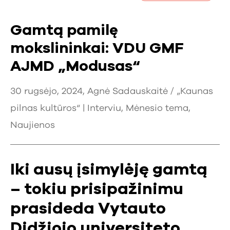
Gamtą pamilę
mokslininkai: VDU GMF
AJMD „Modusas“
30 rugsėjo, 2024, Agnė Sadauskaitė / „Kaunas
pilnas kultūros“ |
Interviu
,
Mėnesio tema
,
Naujienos
Iki ausų įsimylėję gamtą
– tokiu prisipažinimu
prasideda Vytauto
Didžiojo universiteto