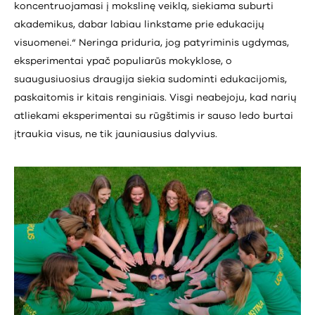
koncentruojamasi į mokslinę veiklą, siekiama suburti
akademikus, dabar labiau linkstame prie edukacijų
visuomenei.“ Neringa priduria, jog patyriminis ugdymas,
eksperimentai ypač populiarūs mokyklose, o
suaugusiuosius draugija siekia sudominti edukacijomis,
paskaitomis ir kitais renginiais. Visgi neabejoju, kad narių
atliekami eksperimentai su rūgštimis ir sauso ledo burtai
įtraukia visus, ne tik jauniausius dalyvius.