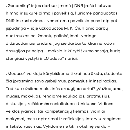
„Genomiką“ ir jos darbus: įmonė į DNR įrašė Lietuvos
himną ir sukūrė pirmąjį paveikslą, kuriame panaudotas
DNR inkrustavimas. Nematoma paveikslo pusė taip pat
įspūdinga – joje užkoduotos M. K. Čiurlionio darbų
nuotraukos bei žmonių palinkėjimai. Neringa
didžiuodamasi pridūrė, jog šie darbai taikliai nurodo ir
draugijos principą – mokslo ir kūrybiškumo sąsają, kurią
stengiasi vystyti ir „Moduso“ nariai.
„Moduso“ veikloje kūrybiškumo tikrai netrūksta, studentai
čia įprasmina savo gebėjimus, pomėgius ir inspiracijas.
Tad kuo užsiima mokslinės draugijos nariai? „Važiuojame į
muges, mokyklas, rengiame edukacijas, protmūšius,
diskusijas, reiškiamės socialiniuose tinkluose. Vidinės
veiklos įvairios: tai kompetencijų kėlimas, vidiniai
mokymai, metų aptarimai ir refleksijos, interviu rengimas
ir tekstų rašymas. Vykdome ne tik mokslinę veiklą –