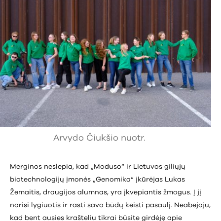
Arvydo Čiukšio nuotr.
Merginos neslepia, kad „Moduso“ ir Lietuvos giliųjų
biotechnologijų įmonės „Genomika“ įkūrėjas Lukas
Žemaitis, draugijos alumnas, yra įkvepiantis žmogus. Į jį
norisi lygiuotis ir rasti savo būdų keisti pasaulį. Neabejoju,
kad bent ausies krašteliu tikrai būsite girdėję apie