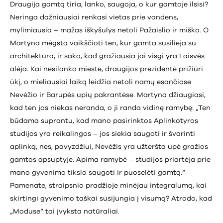
Draugija gamtą tiria, lanko, saugoja, o kur gamtoje ilsisi?
Neringa dažniausiai renkasi vietas prie vandens,
mylimiausia – mažas iškyšulys netoli Pažaislio ir miško. O
Martyna mėgsta vaikščioti ten, kur gamta susilieja su
architektūra, ir sako, kad gražiausia jai visgi yra Laisvės
alėja. Kai nesilanko mieste, draugijos prezidentė prižiūri
ūkį, o mieliausiai laiką leidžia netoli namų esančiose
Nevėžio ir Barupės upių pakrantėse. Martyna džiaugiasi,
kad ten jos niekas neranda, o ji randa vidinę ramybę: „Ten
būdama suprantu, kad mano pasirinktos Aplinkotyros
studijos yra reikalingos – jos siekia saugoti ir švarinti
aplinką, nes, pavyzdžiui, Nevėžis yra užteršta upė gražios
gamtos apsuptyje. Apima ramybė – studijos priartėja prie
mano gyvenimo tikslo saugoti ir puoselėti gamtą.“
Pamenate, straipsnio pradžioje minėjau integralumą, kai
skirtingi gyvenimo taškai susijungia į visumą? Atrodo, kad
„Moduse“ tai įvyksta natūraliai.