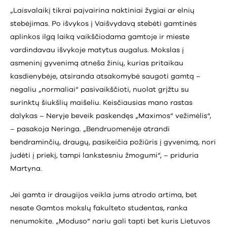
„Laisvalaikį tikrai paįvairina naktiniai žygiai ar elnių
stebėjimas. Po išvykos į Vaišvydavą stebėti gamtinės
aplinkos ilgą laiką vaikščiodama gamtoje ir mieste
vardindavau išvykoje matytus augalus. Mokslas į
asmeninį gyvenimą atneša žinių, kurias pritaikau
kasdienybėje, atsiranda atsakomybė saugoti gamtą –
negaliu „normaliai“ pasivaikščioti, nuolat grįžtu su
surinktų šiukšlių maišeliu. Keisčiausias mano rastas
dalykas – Neryje beveik paskendęs „Maximos“ vežimėlis“,
– pasakoja Neringa. „Bendruomenėje atrandi
bendraminčių, draugų, pasikeičia požiūris į gyvenimą, nori
judėti į priekį, tampi lankstesniu žmogumi“, – priduria
Martyna.
Jei gamta ir draugijos veikla jums atrodo artima, bet
nesate Gamtos mokslų fakulteto studentas, ranka
nenumokite. „Moduso“ nariu gali tapti bet kuris Lietuvos