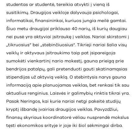
studentas ar studentė, tereikia atvykti į vieną iš
susitikimų. Draugijos veikloje dalyvauja psichologai,
informatikai, finansininkai, kuriuos jungia meilė gamtai.
Šiuo metu draugijai priklauso 40 narių, iš kurių daugiau
nei pusė yra aktyviai įsitraukę į veiklas. Nariai skirstomi į
„tikruosius“ bei „stebinčiuosius“. Tikrieji nariai šalia visų
veiklų ir aktyvaus įsitraukimo taip pat įsipareigoja
sumokėti vienkartinį nario mokestį, gauna prieigą prie
bendrijos patalpų, gali pretenduoti gauti skatinamąsias
stipendijas už aktyvią veiklą. O stebintysis narys gauna
informaciją apie planuojamas veiklas, bet renkasi tik sau
aktualius renginius. Laisvės ir galimybių rinktis tikrai yra.
Pasak Neringos, kai kurie nariai netgi pakeitė studijų
kryptį išbandę įvairias draugijos veiklas. Pavyzdžiui,
finansų skyriaus koordinatorė vėliau nusprendė mokslus
tęsti ekonomikos srityje ir joje iki šiol sėkmingai dirba.