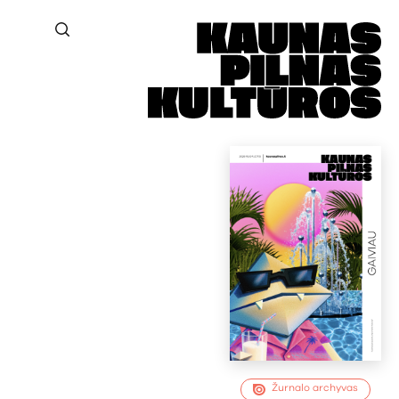
Žurnalo archyvas