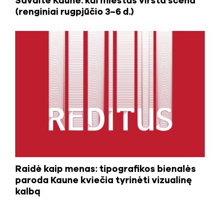
Savaitė Kaune: kai miestas virsta scena
(renginiai rugpjūčio 3–6 d.)
Raidė kaip menas: tipografikos bienalės
paroda Kaune kviečia tyrinėti vizualinę
kalbą