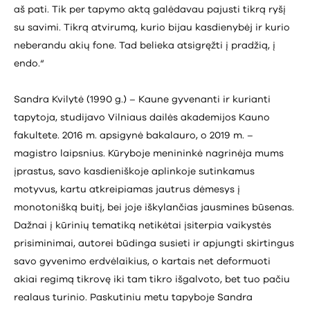
aš pati. Tik per tapymo aktą galėdavau pajusti tikrą ryšį
su savimi. Tikrą atvirumą, kurio bijau kasdienybėj ir kurio
neberandu akių fone. Tad belieka atsigręžti į pradžią, į
endo.“
Sandra Kvilytė (1990 g.) – Kaune gyvenanti ir kurianti
tapytoja, studijavo Vilniaus dailės akademijos Kauno
fakultete. 2016 m. apsigynė bakalauro, o 2019 m. –
magistro laipsnius. Kūryboje menininkė nagrinėja mums
įprastus, savo kasdieniškoje aplinkoje sutinkamus
motyvus, kartu atkreipiamas jautrus dėmesys į
monotonišką buitį, bei joje iškylančias jausmines būsenas.
Dažnai į kūrinių tematiką netikėtai įsiterpia vaikystės
prisiminimai, autorei būdinga susieti ir apjungti skirtingus
savo gyvenimo erdvėlaikius, o kartais net deformuoti
akiai regimą tikrovę iki tam tikro išgalvoto, bet tuo pačiu
realaus turinio. Paskutiniu metu tapyboje Sandra