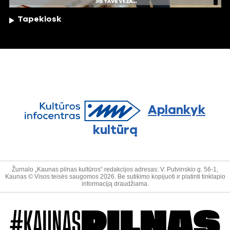
Tapekiosk
Aplankyk
kultūrą
Žurnalo „Kaunas pilnas kultūros“ redakcijos adresas: V. Putvinskio g. 56-1,
Kaunas © Visos teisės saugomos 2026. Be sutikimo kopijuoti ir platinti tinklapio
informaciją draudžiama.
#KAUNAS
PILNAS