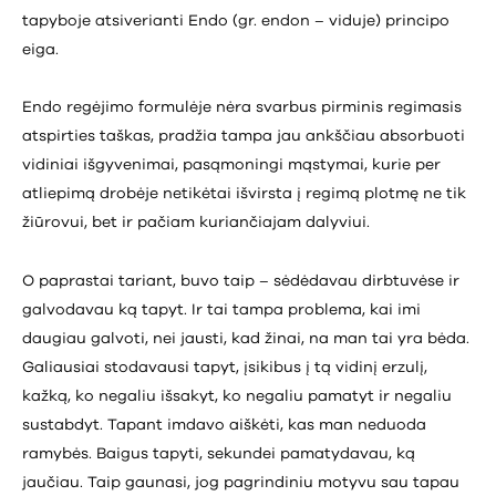
tapyboje atsiverianti Endo (gr. endon – viduje) principo
eiga.
Endo regėjimo formulėje nėra svarbus pirminis regimasis
atspirties taškas, pradžia tampa jau ankščiau absorbuoti
vidiniai išgyvenimai, pasąmoningi mąstymai, kurie per
atliepimą drobėje netikėtai išvirsta į regimą plotmę ne tik
žiūrovui, bet ir pačiam kuriančiajam dalyviui.
O paprastai tariant, buvo taip – sėdėdavau dirbtuvėse ir
galvodavau ką tapyt. Ir tai tampa problema, kai imi
daugiau galvoti, nei jausti, kad žinai, na man tai yra bėda.
Galiausiai stodavausi tapyt, įsikibus į tą vidinį erzulį,
kažką, ko negaliu išsakyt, ko negaliu pamatyt ir negaliu
sustabdyt. Tapant imdavo aiškėti, kas man neduoda
ramybės. Baigus tapyti, sekundei pamatydavau, ką
jaučiau. Taip gaunasi, jog pagrindiniu motyvu sau tapau