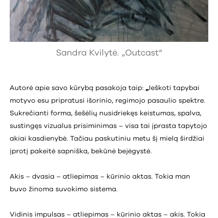
Sandra Kvilytė. „Outcast“
Autorė apie savo kūrybą pasakoja taip:
„
Ieškoti tapybai
motyvo esu pripratusi išorinio, regimojo pasaulio spektre.
Sukrečianti forma, šešėlių nusidriekęs keistumas, spalva,
sustingęs vizualus prisiminimas – visa tai įprasta tapytojo
akiai kasdienybė. Tačiau paskutiniu metu šį mielą širdžiai
įprotį pakeitė sapniška, bekūnė bejėgystė.
Akis – dvasia – atliepimas – kūrinio aktas. Tokia man
buvo žinoma suvokimo sistema.
Vidinis impulsas – atliepimas – kūrinio aktas – akis. Tokia