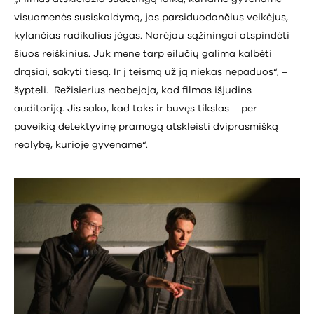
visuomenės susiskaldymą, jos parsiduodančius veikėjus,
kylančias radikalias jėgas. Norėjau sąžiningai atspindėti
šiuos reiškinius. Juk mene tarp eilučių galima kalbėti
drąsiai, sakyti tiesą. Ir į teismą už ją niekas nepaduos“, –
šypteli. Režisierius neabejoja, kad filmas išjudins
auditoriją. Jis sako, kad toks ir buvęs tikslas – per
paveikią detektyvinę pramogą atskleisti dviprasmišką
realybę, kurioje gyvename“.