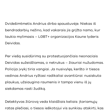
Dvidešimtmetis Andrius dirba spaustuvėje. Niekas iš
bendradarbių nežino, kad vakarais jis grįžta namo, kur
laukia mylimasis – LGBT+ organizacijos Kaune lyderis
Deividas.
Per viešą susidūrimą su protestuojančiais neonaciais
Deividas sužeidžiamas, o netrukus – žiauriai nužudomas.
Policija įvykį tiria vangiai. Ja nusivylęs, keršto ir tiesos
vedinas Andrius ryžtasi radikaliai avantiūrai: nusiskuta
plaukus, užsiaugina raumenis ir tampa vienu iš jų
siekdamas rasti žudiką.
Detektyvas žiūrovą veda klaidžiais keliais: įtariamųjų
ratas plečiasi, o tiesos ieškotojui vis sunkiau atskirti, kas