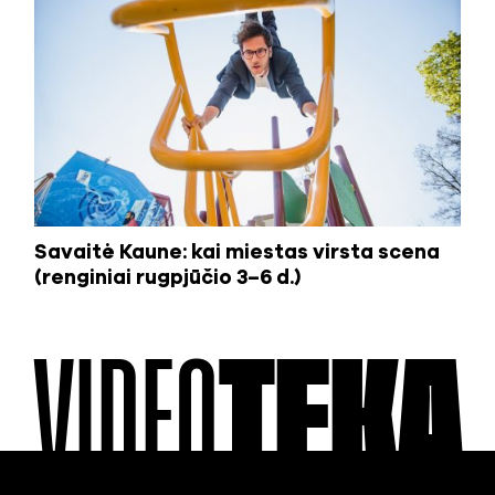
Savaitė Kaune: kai miestas virsta scena
(renginiai rugpjūčio 3–6 d.)
VIDEO
TEKA