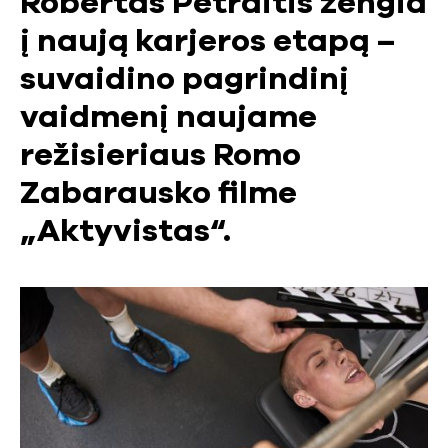
Robertas Petraitis žengia
į naują karjeros etapą –
suvaidino pagrindinį
vaidmenį naujame
režisieriaus Romo
Zabarausko filme
„Aktyvistas“.