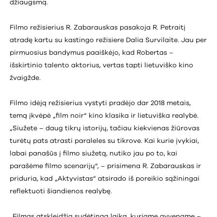
džiaugsmą.
Filmo režisierius R. Zabarauskas pasakoja R. Petraitį
atradę kartu su kastingo režisiere Dalia Survilaite. Jau per
pirmuosius bandymus paaiškėjo, kad Robertas –
išskirtinio talento aktorius, vertas tapti lietuviško kino
žvaigžde.
Filmo idėją režisierius vystyti pradėjo dar 2018 metais,
temą įkvėpė „film noir“ kino klasika ir lietuviška realybė.
„Siužete – daug tikrų istorijų, tačiau kiekvienas žiūrovas
turėtų pats atrasti paraleles su tikrove. Kai kurie įvykiai,
labai panašūs į filmo siužetą, nutiko jau po to, kai
parašėme filmo scenarijų“, – prisimena R. Zabarauskas ir
priduria, kad „Aktyvistas“ atsirado iš poreikio sąžiningai
reflektuoti šiandienos realybę.
„Filmas atskleidžia sudėtingą laiką, kuriame gyvename –