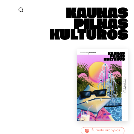
Žurnalo archyvas