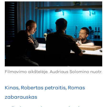
Filmavimo aikštelėje. Audriaus Solomino nuotr.
Kinas
,
Robertas petraitis
,
Romas
zabarauskas