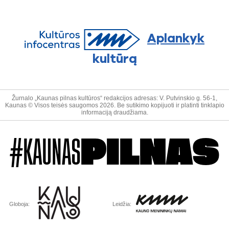
Aplankyk
kultūrą
Žurnalo „Kaunas pilnas kultūros“ redakcijos adresas: V. Putvinskio g. 56-1,
Kaunas © Visos teisės saugomos 2026. Be sutikimo kopijuoti ir platinti tinklapio
informaciją draudžiama.
#KAUNAS
PILNAS
Globoja:
Leidžia: