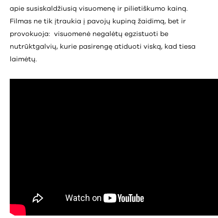
apie susiskaldžiusią visuomenę ir pilietiškumo kainą.
Filmas ne tik įtraukia į pavojų kupiną žaidimą, bet ir
provokuoja: visuomenė negalėtų egzistuoti be
nutrūktgalvių, kurie pasirengę atiduoti viską, kad tiesa
laimėtų.