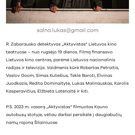
salna.lukas@gmail.com
R. Zabarausko detektyvas „Aktyvistas“ Lietuvos kino
teatruose – nuo rugsėjo 19 dienos. Filmą finansavo
Lietuvos kino centras, parėmė Lietuvos nacionalinis
radijas ir televizija. Vaidmenis kūrė Robertas Petraitis,
Vaslov Goom, Simas Kuliešius, Teklė Baroti, Elvinas
Juodkazis, Redita Dominaitytė, Lukas Malinauskas, Karolis
Kasperavičius, Elžbieta Latėnaitė ir kiti.
P.S. 2023 m. vasarą „Aktyvistas“ filmuotas Kauno
autobusų stotyje, vėliau darbai persikėlė į daugiabučių
namų rajoną Šilainiuose.