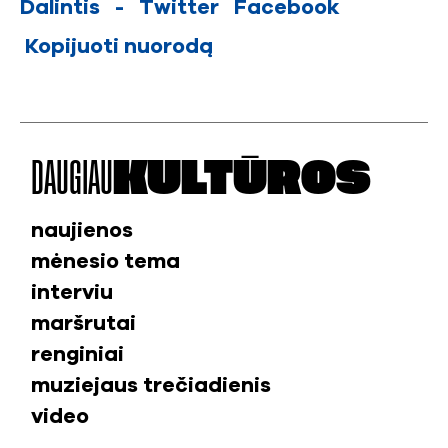
Dalintis
-
Twitter
Facebook
Kopijuoti nuorodą
DAUGIAU
KULTŪROS
naujienos
mėnesio tema
interviu
maršrutai
renginiai
muziejaus trečiadienis
video