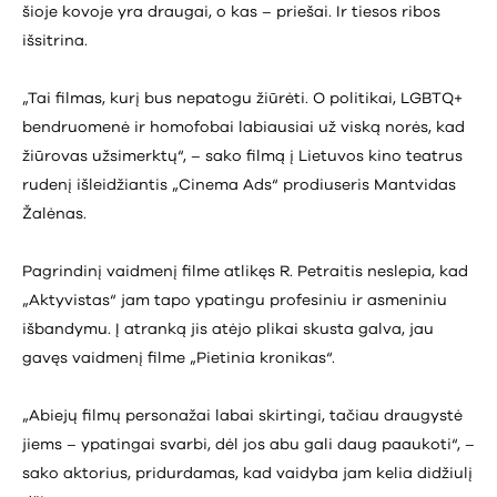
šioje kovoje yra draugai, o kas – priešai. Ir tiesos ribos
išsitrina.
„Tai filmas, kurį bus nepatogu žiūrėti. O politikai, LGBTQ+
bendruomenė ir homofobai labiausiai už viską norės, kad
žiūrovas užsimerktų“, – sako filmą į Lietuvos kino teatrus
rudenį išleidžiantis „Cinema Ads“ prodiuseris Mantvidas
Žalėnas.
Pagrindinį vaidmenį filme atlikęs R. Petraitis neslepia, kad
„Aktyvistas“ jam tapo ypatingu profesiniu ir asmeniniu
išbandymu. Į atranką jis atėjo plikai skusta galva, jau
gavęs vaidmenį filme „Pietinia kronikas“.
„Abiejų filmų personažai labai skirtingi, tačiau draugystė
jiems – ypatingai svarbi, dėl jos abu gali daug paaukoti“, –
sako aktorius, pridurdamas, kad vaidyba jam kelia didžiulį