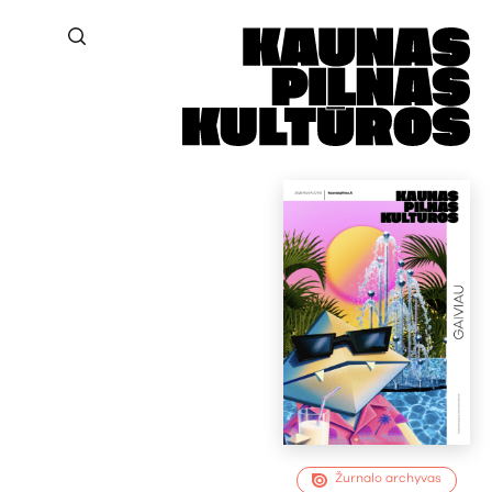
Žurnalo archyvas