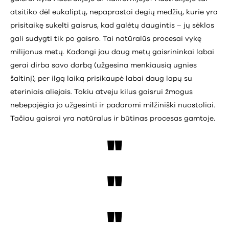
atsitiko dėl eukaliptų, nepaprastai degių medžių, kurie yra
prisitaikę sukelti gaisrus, kad galėtų daugintis – jų sėklos
gali sudygti tik po gaisro. Tai natūralūs procesai vykę
milijonus metų. Kadangi jau daug metų gaisrininkai labai
gerai dirba savo darbą (užgesina menkiausią ugnies
šaltinį), per ilgą laiką prisikaupė labai daug lapų su
eteriniais aliejais. Tokiu atveju kilus gaisrui žmogus
nebepajėgia jo užgesinti ir padaromi milžiniški nuostoliai.
Tačiau gaisrai yra natūralus ir būtinas procesas gamtoje.