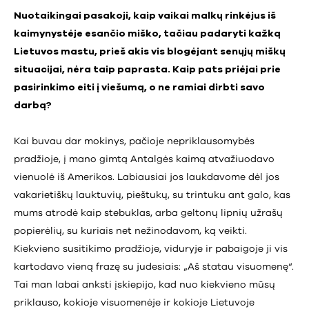
Nuotaikingai pasakoji, kaip vaikai malkų rinkėjus iš
kaimynystėje esančio miško, tačiau padaryti kažką
Lietuvos mastu, prieš akis vis blogėjant senųjų miškų
situacijai, nėra taip paprasta. Kaip pats priėjai prie
pasirinkimo eiti į viešumą, o ne ramiai dirbti savo
darbą?
Kai buvau dar mokinys, pačioje nepriklausomybės
pradžioje, į mano gimtą Antalgės kaimą atvažiuodavo
vienuolė iš Amerikos. Labiausiai jos laukdavome dėl jos
vakarietiškų lauktuvių, pieštukų, su trintuku ant galo, kas
mums atrodė kaip stebuklas, arba geltonų lipnių užrašų
popierėlių, su kuriais net nežinodavom, ką veikti.
Kiekvieno susitikimo pradžioje, viduryje ir pabaigoje ji vis
kartodavo vieną frazę su judesiais: „Aš statau visuomenę“.
Tai man labai anksti įskiepijo, kad nuo kiekvieno mūsų
priklauso, kokioje visuomenėje ir kokioje Lietuvoje