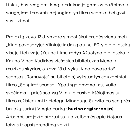
tinklu, bus rengiami kiną ir edukaciją gamtos pažinimo ir
saugojimo temomis apjungiantys filmų seansai bei gyvi
susitikimai.
Projektą kovo 12 d. vakare simboliškai pradės vienu metu
„Kino pavasaryje“ Vilniuje ir daugiau nei 50-yje bibliotekų
visoje Lietuvoje (Kaune filmą rodys Ąžuolyno biblioteka ir
Kauno Vinco Kudirkos viešosios bibliotekos Meno ir
muzikos skyrius, o kovo 13 d. vyks „Kino pavasario“
seansas „Romuvoje“ su bilietais) vykstantys edukaciniai
filmo „Sengirė“ seansai. Ypatinga dovana festivalio
svečiams – prieš seansą Vilniuje pasivaikščiojimas su
filmo režisieriumi ir biologu Mindaugu Survila po sengirės
bruožų turintį Vingio parką (
būtina registracija
).
Artėjant projekto startui su juo kalbamės apie Nojaus
laivus ir apsisprendimą veikti.