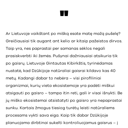
Ar Lietuvoje vaikštant po mišką esate matę mažą pušelę?
Greičiausiai tik augant ant kelio ar kitaip pažeistos dirvos.
Taip yra, nes paprastai per samanas sėklos negali
prasiskverbti iki žemės. Pušynai dažniausiai atsikuria tik
po gaisrų. Lietuvoje Gintautas Kibirkštis, tyrinėdamas
nustatė, kad Dzūkijoje natūraliai gaisrai kildavo kas 40
metų. Kadangi dabar to nebėra – visi pirofiliniai
organizmai, kurių vieta ekosistemoje yra padėti miškui
atsigauti po gaisro – tampa itin reti, gali ir visai išnykti. Be
jų miško ekosistemai atsistatyti po gaisro yra nepaprastai
sunku. Kartais žmogus tiesiog turėtų leisti natūraliems
procesams vykti sava eiga. Kaip tik dabar Dzūkijoje
planuojama dirbtinai sukelti kontroliuojamus gaisrus – į