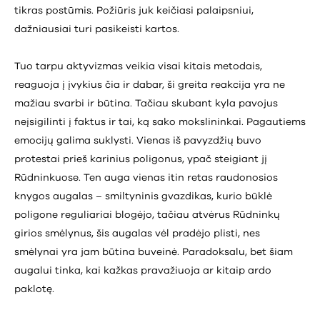
tikras postūmis. Požiūris juk keičiasi palaipsniui,
dažniausiai turi pasikeisti kartos.
Tuo tarpu aktyvizmas veikia visai kitais metodais,
reaguoja į įvykius čia ir dabar, ši greita reakcija yra ne
mažiau svarbi ir būtina. Tačiau skubant kyla pavojus
neįsigilinti į faktus ir tai, ką sako mokslininkai. Pagautiems
emocijų galima suklysti. Vienas iš pavyzdžių buvo
protestai prieš karinius poligonus, ypač steigiant jį
Rūdninkuose. Ten auga vienas itin retas raudonosios
knygos augalas – smiltyninis gvazdikas, kurio būklė
poligone reguliariai blogėjo, tačiau atvėrus Rūdninkų
girios smėlynus, šis augalas vėl pradėjo plisti, nes
smėlynai yra jam būtina buveinė. Paradoksalu, bet šiam
augalui tinka, kai kažkas pravažiuoja ar kitaip ardo
paklotę.