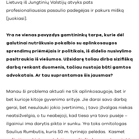
Lietuvą iš Jungtinių Valstijų atvyks pats
profesionaliausias pasaulio padegėjas ir pakurs mišką
[juokiasi].
Yra ne vienas pavyzdys gamtininkų tarpe, kurie dėl
galutinai nutrūkusio pokalbio su aplinkosaugos
sprendimų priėmėjais ir politikais, iš didelio nusivylimo
pasitraukia iš viešumos. Užsidarę toliau dirba sizifišką
darbą renkant duomenis, tačiau nustoja būti gamtos
advokatais. Ar tau suprantamas šis jausmas?
Manau ši problema aktuali ne tik aplinkosaugoje, bet ir
bet kurioje kitoje gyvenimo srityje. Jie darai savo darbą
gerai, bet nesulauki jokio įvertinimo, į tavo įžvalgas niekas
neatsižvelgia, o tu neabejoji, kad tiesa yra tavo pusėje –
ilgainiui ima darytis pikta ir sunku. Yra toks ornitologas
Saulius Rumbutis, kuris 50 m. tyrinėjo pelėdas. Kasmet