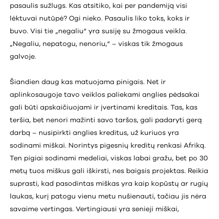
pasaulis sužlugs. Kas atsitiko, kai per pandemiją visi
lėktuvai nutūpė? Ogi nieko. Pasaulis liko toks, koks ir
buvo. Visi tie „negaliu“ yra susiję su žmogaus veikla.
„Negaliu, nepatogu, nenoriu,“ – viskas tik žmogaus
galvoje.
Šiandien daug kas matuojama pinigais. Net ir
aplinkosaugoje tavo veiklos paliekami anglies pėdsakai
gali būti apskaičiuojami ir įvertinami kreditais. Tas, kas
teršia, bet nenori mažinti savo taršos, gali padaryti gerą
darbą – nusipirkti anglies kreditus, už kuriuos yra
sodinami miškai. Norintys pigesnių kreditų renkasi Afriką.
Ten pigiai sodinami medeliai, viskas labai gražu, bet po 30
metų tuos miškus gali iškirsti, nes baigsis projektas. Reikia
suprasti, kad pasodintas miškas yra kaip kopūstų ar rugių
laukas, kurį patogu vienu metu nušienauti, tačiau jis nėra
savaime vertingas. Vertingiausi yra senieji miškai,