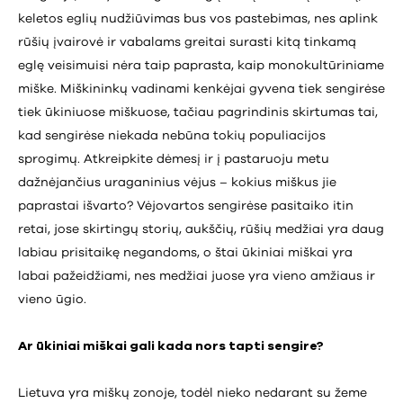
keletos eglių nudžiūvimas bus vos pastebimas, nes aplink
rūšių įvairovė ir vabalams greitai surasti kitą tinkamą
eglę veisimuisi nėra taip paprasta, kaip monokultūriniame
miške. Miškininkų vadinami kenkėjai gyvena tiek sengirėse
tiek ūkiniuose miškuose, tačiau pagrindinis skirtumas tai,
kad sengirėse niekada nebūna tokių populiacijos
sprogimų. Atkreipkite dėmesį ir į pastaruoju metu
dažnėjančius uraganinius vėjus – kokius miškus jie
paprastai išvarto? Vėjovartos sengirėse pasitaiko itin
retai, jose skirtingų storių, aukščių, rūšių medžiai yra daug
labiau prisitaikę negandoms, o štai ūkiniai miškai yra
labai pažeidžiami, nes medžiai juose yra vieno amžiaus ir
vieno ūgio.
Ar ūkiniai miškai gali kada nors tapti sengire?
Lietuva yra miškų zonoje, todėl nieko nedarant su žeme