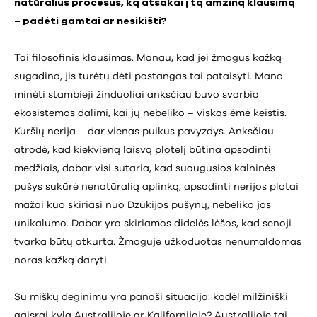
natūralius procesus, ką atsakai į tą amžiną klausimą
– padėti gamtai ar nesikišti?
Tai filosofinis klausimas. Manau, kad jei žmogus kažką
sugadina, jis turėtų dėti pastangas tai pataisyti. Mano
minėti stambieji žinduoliai anksčiau buvo svarbia
ekosistemos dalimi, kai jų nebeliko – viskas ėmė keistis.
Kuršių nerija – dar vienas puikus pavyzdys. Anksčiau
atrodė, kad kiekvieną laisvą plotelį būtina apsodinti
medžiais, dabar visi sutaria, kad suaugusios kalninės
pušys sukūrė nenatūralią aplinką, apsodinti nerijos plotai
mažai kuo skiriasi nuo Dzūkijos pušynų, nebeliko jos
unikalumo. Dabar yra skiriamos didelės lėšos, kad senoji
tvarka būtų atkurta. Žmoguje užkoduotas nenumaldomas
noras kažką daryti.
Su miškų deginimu yra panaši situacija: kodėl milžiniški
gaisrai kyla Australijoje ar Kalifornijoje? Australijoje tai