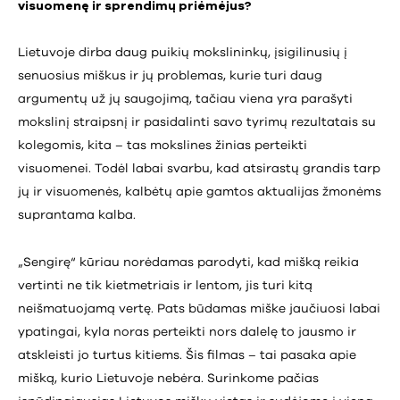
visuomenę ir sprendimų priėmėjus?
Lietuvoje dirba daug puikių mokslininkų, įsigilinusių į
senuosius miškus ir jų problemas, kurie turi daug
argumentų už jų saugojimą, tačiau viena yra parašyti
mokslinį straipsnį ir pasidalinti savo tyrimų rezultatais su
kolegomis, kita – tas mokslines žinias perteikti
visuomenei. Todėl labai svarbu, kad atsirastų grandis tarp
jų ir visuomenės, kalbėtų apie gamtos aktualijas žmonėms
suprantama kalba.
„Sengirę“ kūriau norėdamas parodyti, kad mišką reikia
vertinti ne tik kietmetriais ir lentom, jis turi kitą
neišmatuojamą vertę. Pats būdamas miške jaučiuosi labai
ypatingai, kyla noras perteikti nors dalelę to jausmo ir
atskleisti jo turtus kitiems. Šis filmas – tai pasaka apie
mišką, kurio Lietuvoje nebėra. Surinkome pačias