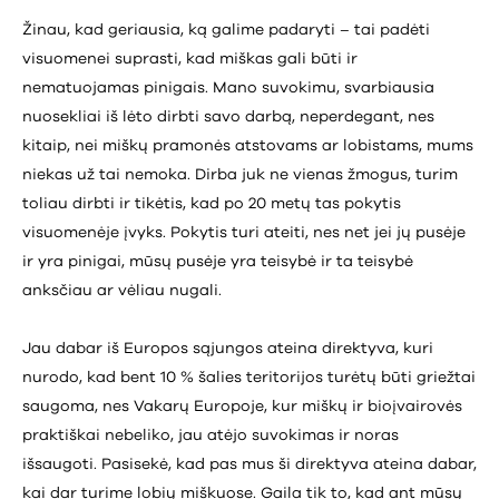
Žinau, kad geriausia, ką galime padaryti – tai padėti
visuomenei suprasti, kad miškas gali būti ir
nematuojamas pinigais. Mano suvokimu, svarbiausia
nuosekliai iš lėto dirbti savo darbą, neperdegant, nes
kitaip, nei miškų pramonės atstovams ar lobistams, mums
niekas už tai nemoka. Dirba juk ne vienas žmogus, turim
toliau dirbti ir tikėtis, kad po 20 metų tas pokytis
visuomenėje įvyks. Pokytis turi ateiti, nes net jei jų pusėje
ir yra pinigai, mūsų pusėje yra teisybė ir ta teisybė
anksčiau ar vėliau nugali.
Jau dabar iš Europos sąjungos ateina direktyva, kuri
nurodo, kad bent 10 % šalies teritorijos turėtų būti griežtai
saugoma, nes Vakarų Europoje, kur miškų ir bioįvairovės
praktiškai nebeliko, jau atėjo suvokimas ir noras
išsaugoti. Pasisekė, kad pas mus ši direktyva ateina dabar,
kai dar turime lobių miškuose. Gaila tik to, kad ant mūsų