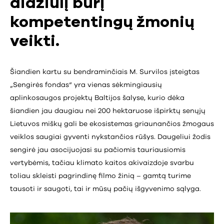
didžiulį būrį
kompetentingų žmonių
veikti.
Šiandien kartu su bendraminčiais M. Survilos įsteigtas
„Sengirės fondas“ yra vienas sėkmingiausių
aplinkosaugos projektų Baltijos šalyse, kurio dėka
šiandien jau daugiau nei 200 hektaruose išpirktų senųjų
Lietuvos miškų gali be ekosistemas griaunančios žmogaus
veiklos saugiai gyventi nykstančios rūšys. Daugeliui žodis
sengirė jau asocijuojasi su pačiomis tauriausiomis
vertybėmis, tačiau klimato kaitos akivaizdoje svarbu
toliau skleisti pagrindinę filmo žinią – gamtą turime
tausoti ir saugoti, tai ir mūsų pačių išgyvenimo sąlyga.