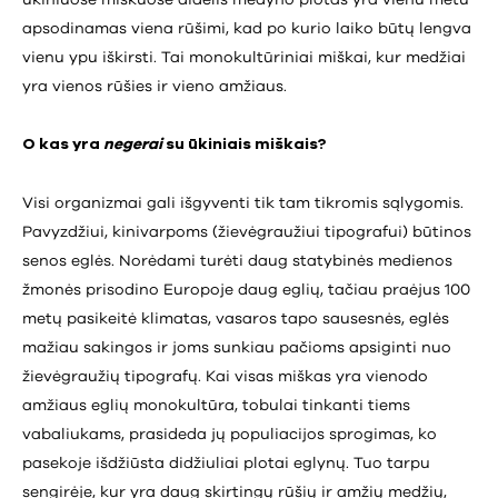
ūkiniuose miškuose didelis medyno plotas yra vienu metu
apsodinamas viena rūšimi, kad po kurio laiko būtų lengva
vienu ypu iškirsti. Tai monokultūriniai miškai, kur medžiai
yra vienos rūšies ir vieno amžiaus.
O kas yra
negerai
su ūkiniais miškais?
Visi organizmai gali išgyventi tik tam tikromis sąlygomis.
Pavyzdžiui, kinivarpoms (žievėgraužiui tipografui) būtinos
senos eglės. Norėdami turėti daug statybinės medienos
žmonės prisodino Europoje daug eglių, tačiau praėjus 100
metų pasikeitė klimatas, vasaros tapo sausesnės, eglės
mažiau sakingos ir joms sunkiau pačioms apsiginti nuo
žievėgraužių tipografų. Kai visas miškas yra vienodo
amžiaus eglių monokultūra, tobulai tinkanti tiems
vabaliukams, prasideda jų populiacijos sprogimas, ko
pasekoje išdžiūsta didžiuliai plotai eglynų. Tuo tarpu
sengirėje, kur yra daug skirtingų rūšių ir amžių medžių,