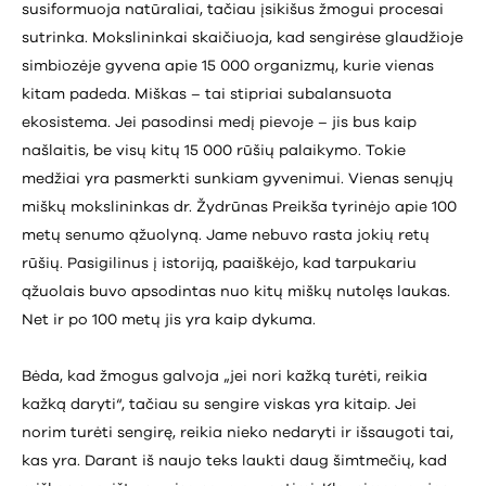
susiformuoja natūraliai, tačiau įsikišus žmogui procesai
sutrinka. Mokslininkai skaičiuoja, kad sengirėse glaudžioje
simbiozėje gyvena apie 15 000 organizmų, kurie vienas
kitam padeda. Miškas – tai stipriai subalansuota
ekosistema. Jei pasodinsi medį pievoje – jis bus kaip
našlaitis, be visų kitų 15 000 rūšių palaikymo. Tokie
medžiai yra pasmerkti sunkiam gyvenimui. Vienas senųjų
miškų mokslininkas dr. Žydrūnas Preikša tyrinėjo apie 100
metų senumo ąžuolyną. Jame nebuvo rasta jokių retų
rūšių. Pasigilinus į istoriją, paaiškėjo, kad tarpukariu
ąžuolais buvo apsodintas nuo kitų miškų nutolęs laukas.
Net ir po 100 metų jis yra kaip dykuma.
Bėda, kad žmogus galvoja „jei nori kažką turėti, reikia
kažką daryti“, tačiau su sengire viskas yra kitaip. Jei
norim turėti sengirę, reikia nieko nedaryti ir išsaugoti tai,
kas yra. Darant iš naujo teks laukti daug šimtmečių, kad