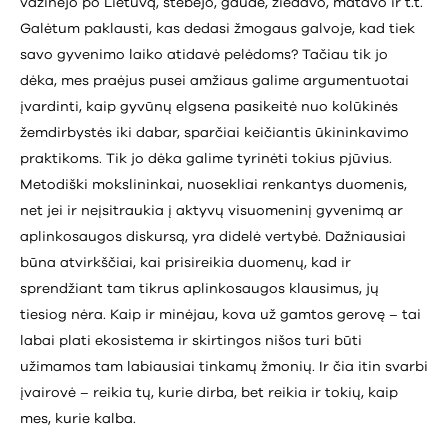
važinėjo po Lietuvą, stebėjo, gaudė, žiedavo, matavo ir t.t.
Galėtum paklausti, kas dedasi žmogaus galvoje, kad tiek
savo gyvenimo laiko atidavė pelėdoms? Tačiau tik jo
dėka, mes praėjus pusei amžiaus galime argumentuotai
įvardinti, kaip gyvūnų elgsena pasikeitė nuo kolūkinės
žemdirbystės iki dabar, sparčiai keičiantis ūkininkavimo
praktikoms. Tik jo dėka galime tyrinėti tokius pjūvius.
Metodiški mokslininkai, nuosekliai renkantys duomenis,
net jei ir neįsitraukia į aktyvų visuomeninį gyvenimą ar
aplinkosaugos diskursą, yra didelė vertybė. Dažniausiai
būna atvirkščiai, kai prisireikia duomenų, kad ir
sprendžiant tam tikrus aplinkosaugos klausimus, jų
tiesiog nėra. Kaip ir minėjau, kova už gamtos gerovę – tai
labai plati ekosistema ir skirtingos nišos turi būti
užimamos tam labiausiai tinkamų žmonių. Ir čia itin svarbi
įvairovė – reikia tų, kurie dirba, bet reikia ir tokių, kaip
mes, kurie kalba.