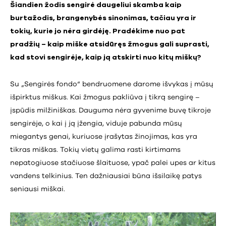
Šiandien žodis sengirė daugeliui skamba kaip
burtažodis, brangenybės sinonimas, tačiau yra ir
tokių, kurie jo nėra girdėję. Pradėkime nuo pat
pradžių – kaip miške atsidūręs žmogus gali suprasti,
kad stovi sengirėje, kaip ją atskirti nuo kitų miškų?
Su „Sengirės fondo“ bendruomene darome išvykas į mūsų
išpirktus miškus. Kai žmogus pakliūva į tikrą sengirę –
įspūdis milžiniškas. Dauguma nėra gyvenime buvę tikroje
sengirėje, o kai į ją įžengia, viduje pabunda mūsų
miegantys genai, kuriuose įrašytas žinojimas, kas yra
tikras miškas. Tokių vietų galima rasti kirtimams
nepatogiuose stačiuose šlaituose, ypač palei upes ar kitus
vandens telkinius. Ten dažniausiai būna išsilaikę patys
seniausi miškai.