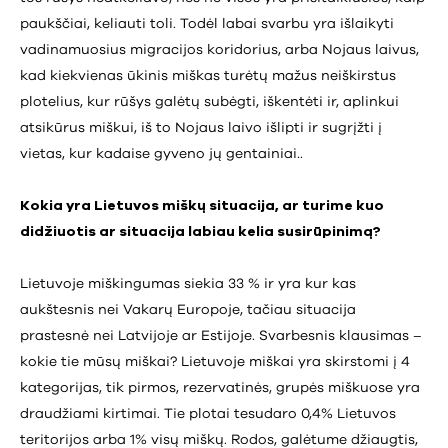
paukščiai, keliauti toli. Todėl labai svarbu yra išlaikyti
vadinamuosius migracijos koridorius, arba Nojaus laivus,
kad kiekvienas ūkinis miškas turėtų mažus neiškirstus
plotelius, kur rūšys galėtų subėgti, iškentėti ir, aplinkui
atsikūrus miškui, iš to Nojaus laivo išlipti ir sugrįžti į
vietas, kur kadaise gyveno jų gentainiai..
Kokia yra Lietuvos miškų situacija, ar turime kuo
didžiuotis ar situacija labiau kelia susirūpinimą?
Lietuvoje miškingumas siekia 33 % ir yra kur kas
aukštesnis nei Vakarų Europoje, tačiau situacija
prastesnė nei Latvijoje ar Estijoje. Svarbesnis klausimas –
kokie tie mūsų miškai? Lietuvoje miškai yra skirstomi į 4
kategorijas, tik pirmos, rezervatinės, grupės miškuose yra
draudžiami kirtimai. Tie plotai tesudaro 0,4% Lietuvos
teritorijos arba 1% visų miškų. Rodos, galėtume džiaugtis,