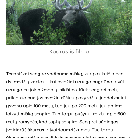
Kadras iš filmo
Techniškai sengire vadiname mišką, kur pasikeičia bent
dvi medžių kartos – kai medžiai užauga nugriūna ir vėl
užauga be jokio žmonių įsikišimo. Kiek sengirei metų –
priklauso nuo jos medžių rūšies, pavyzdžiui juodalksniai
gyvena apie 100 metų, tad jau po 200 metų jau galime
laikyti mišką sengire. Tuo tarpu pušynui reiktų apie 600
metų ramybės, kad taptų sengire. Sengirei būdingas
įvairiarūšiškumas ir įvairiaamžiškumas. Tuo tarpu