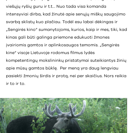
viešųjų ryšių guru ir t.t… Nuo tada visa komanda
intensyviai dirba, kad žinutė apie senųjų miškų saugojimo
svarbą sklistų kuo plačiau. Todėl esu labai dėkingas ir
„Sengirės kino“ sumanytojoms, kurios, kaip ir mes, tiki, kad
kinas gali būti galinga priemone edukuoti žmones
įvairiomis gamtos ir aplinkosaugos temomis. „Sengirės
kine“ visoje Lietuvoje rodomus filmus lydės
kompetentingų mokslininkų pristatymai suteikiantys žinių
apie mūsų gamtos būklę. Per meną yra daug lengviau
pasiekti žmonių širdis ir protą, nei per skaičius. Nors reikia
ir to ir to.