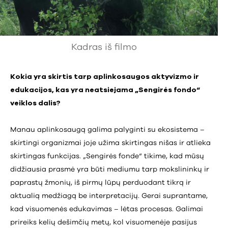
Kadras iš filmo
Kokia yra skirtis tarp aplinkosaugos aktyvizmo ir
edukacijos, kas yra neatsiejama „Sengirės fondo“
veiklos dalis?
Manau aplinkosaugą galima palyginti su ekosistema –
skirtingi organizmai joje užima skirtingas nišas ir atlieka
skirtingas funkcijas. „Sengirės fonde“ tikime, kad mūsų
didžiausia prasmė yra būti mediumu tarp mokslininkų ir
paprastų žmonių, iš pirmų lūpų perduodant tikrą ir
aktualią medžiagą be interpretacijų. Gerai suprantame,
kad visuomenės edukavimas – lėtas procesas. Galimai
prireiks kelių dešimčių metų, kol visuomenėje pasijus