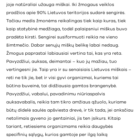
joje natūraliai užauga miškai. Iki žmogaus veiklos
pradžios apie 90% Lietuvos teritorijos sudarė sengirės.
Tačiau medis žmonėms reikalingas tiek kaip kuras, tiek
kaip statybinė medžiaga, todėl palaipsniui miškus buvo
pradėta kirsti. Sengirei susiformuoti reikia ne vieno
šimtmečio. Dabar senųjų miškų belikę labai nedaug.
Žmogus paprastai labiausiai vertina tai, kas yra reta.
Pavyzdžiui, auksas, deimantai – kuo jų mažiau, tuo
vertingesni jie. Taip yra ir su senaisiais Lietuvos miškais –
reti ne tik jie, bet ir visi gyvi organizmai, kuriems tai
būtina buveinė, tai didžiausia gamtos brangenybė.
Pavyzdžiui, vabalui, pavadinimu niūriaspalvis
auksavabalis, reikia tam tikro amžiaus ąžuolo, kuriame
būtų didelė saulės apšviesta drevė, ir tik tada, jei anksčiau
netolimais gyveno jo gentainiai, jis ten įsikurs. Kitaip
tariant, retiesiems organizmams reikia daugybės
specifinių sąlygų, kurios gamtoje per ilgą laiką