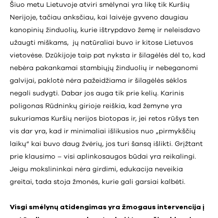
Šiuo metu Lietuvoje atviri smėlynai yra likę tik Kuršių
Nerijoje, tačiau anksčiau, kai laivėje gyveno daugiau
kanopinių žinduolių, kurie ištrypdavo žemę ir neleisdavo
užaugti miškams, jų natūraliai buvo ir kitose Lietuvos
vietovėse. Dzūkijoje taip pat nyksta ir šilagėlės dėl to, kad
nebėra pakankamai stambiųjų žinduolių ir nebeganomi
galvijai, paklotė nėra pažeidžiama ir šilagėlės sėklos
negali sudygti. Dabar jos auga tik prie kelių. Karinis
poligonas Rūdninkų girioje reiškia, kad žemyne yra
sukuriamas Kuršių nerijos biotopas ir, jei retos rūšys ten
vis dar yra, kad ir minimaliai išlikusios nuo „pirmykščių
laikų“ kai buvo daug žvėrių, jos turi šansą išlikti. Grįžtant
prie klausimo – visi aplinkosaugos būdai yra reikalingi.
Jeigu mokslininkai nėra girdimi, edukacija neveikia
greitai, tada stoja žmonės, kurie gali garsiai kalbėti.
Visgi smėlynų atidengimas yra žmogaus intervencija į