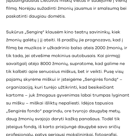
įspūdingiausias Lietuvos miškų vietas ir sudėjome į vieną
filmą. Norėjau sužadinti žmonių jausmus ir smalsumą bei
paskatinti daugiau domėtis.
Sukūrus „Sengirę“ klausėm kino teatrų savininkų, kiek
žmonių galėtų į jį ateiti. Iš pradžių jie prognozavo, kad į
filmą be muzikos ir užkadrinio balso ateis 2000 žmonių, ir
tik tada, jei atvešime mokinius autobusais. Kai pirmąjį
savaitgalį atėjo 8000 žmonių, supratome, kad galime ne
tik kalbėti apie senuosius miškus, bet ir veikti. Pusę visų
pajamų skyrėme miškui ir įsteigėme „Sengirės fondą“ –
organizaciją, kuri turėjo užtikrinti, kad besikeičiant
kartoms – juk žmogaus gyvenimas labai trumpas lyginant
su mišku – miškai išliktų nepaliesti. Idėjos tapusios
„Sengirės fondo“ pagrindu, ore tvyrojo daugybę metų,
daug žmonių svajojo daryti kažką panašaus. Todėl tik
įsteigus fondą, iš karto prisijungė daugybė savo sričių
profesionalų, patys geriausi mokslininkai, fotografai,