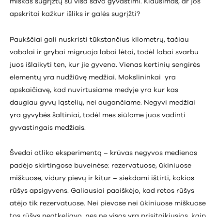
miškas sugrįžtų su visa savo gyvastimi. Klausimas, ar jos
apskritai kažkur išliks ir galės sugrįžti?
Paukščiai gali nuskristi tūkstančius kilometrų, tačiau
vabalai ir grybai migruoja labai lėtai, todėl labai svarbu
juos išlaikyti ten, kur jie gyvena. Vienas kertinių sengirės
elementų yra nudžiūvę medžiai. Mokslininkai yra
apskaičiavę, kad nuvirtusiame medyje yra kur kas
daugiau gyvų ląstelių, nei augančiame. Negyvi medžiai
yra gyvybės šaltiniai, todėl mes siūlome juos vadinti
gyvastingais medžiais.
Švedai atliko eksperimentą – krūvas negyvos medienos
padėjo skirtingose buveinėse: rezervatuose, ūkiniuose
miškuose, vidury pievų ir kitur – siekdami ištirti, kokios
rūšys apsigyvens. Galiausiai paaiškėjo, kad retos rūšys
atėjo tik rezervatuose. Nei pievose nei ūkiniuose miškuose
tos rūšys neatkeliavo, nes ne visos yra prisitaikiusios, kaip