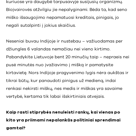
kuriuose yra daugybė tarpusavyje susijusių organizmų.
Bioįvairovės atžvilgiu jie nepalyginami. Bėda ta, kad seno
miško išsaugojimo nepamatuosi kreditais, pinigais, jo
negali sutalpinti į jokius skaičius.
Neseniai buvau Indijoje ir nustebau – važiuodamas per
džiungles 6 valandas nemačiau nei vieno kirtimo.
Pabandykite Lietuvoje bent 20 minučių taip – nepraeis nei
pusė minutės nuo įvažiavimo į mišką ir pamatysite
kirtavietę. Nors Indijoje pragyvenimo lygis nėra aukštas ir
tikrai būtų, kur panaudoti pinigus už medieną, indai
renkasi nekirsti miškų, nes medis ir miškas yra savaime
vertybė, kertama tik labai išskirtiniais atvejais.
Kaip rasti stiprybės nenuleisti rankų, kai vienas po
kito yra priimami nepalankūs politiniai sprendimai
gamtai?