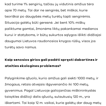
kad turime 1% sengirių, tačiau jų vidutinis amžius tėra
apie 70 metų. Tai dar ne sengirės, bet miškai, kurie
teoriškai po daugybės metų turėtų tapti sengirėmis.
Situacija galėtų būti geresnė. Jei bent 10% miškų
paliktume gamtai, žmonėms liktų pakankamai medienos
kurui ir statyboms, ir būtų sukurtos sąlygos išlikti didžiajai
daugumai Lietuvos raudonosios knygos rūšių, visos jos
turėtų savo namus.
Kaip senosios girios gali padėti spręsti dabartines ir
ateities ekologines problemas?
Palyginkime ąžuolo, kurio amžius gali siekti 1000 metų, ir
žmogaus, retais atvejais išgyvenančio iki 100 metų,
gyvenimus. Pagal Lietuvoje galiojančias miškininkystės
taisykles didžioji dalis ąžuolų, sulaukusių 120 m., yra
iškertami. Tai kaip 12 m. vaikai, kurie galėtų dar daug metų