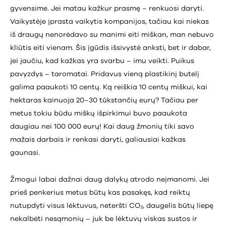
gyvensime. Jei matau kažkur prasmę – renkuosi daryti.
Vaikystėje įprasta vaikytis kompanijos, tačiau kai niekas
iš draugų nenorėdavo su manimi eiti miškan, man nebuvo
kliūtis eiti vienam. Šis įgūdis išsivystė anksti, bet ir dabar,
jei jaučiu, kad kažkas yra svarbu – imu veikti. Puikus
pavyzdys – taromatai. Pridavus vieną plastikinį butelį
galima paaukoti 10 centų. Ką reiškia 10 centų miškui, kai
hektaras kainuoja 20–30 tūkstančių eurų? Tačiau per
metus tokiu būdu miškų išpirkimui buvo paaukota
daugiau nei 100 000 eurų! Kai daug žmonių tiki savo
mažais darbais ir renkasi daryti, galiausiai kažkas
gaunasi.
Žmogui labai dažnai daug dalykų atrodo neįmanomi. Jei
prieš penkerius metus būtų kas pasakęs, kad reiktų
nutupdyti visus lėktuvus, neteršti CO₂, daugelis būtų liepę
nekalbėti nesąmonių – juk be lėktuvų viskas sustos ir