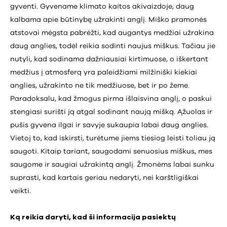
gyventi. Gyvename klimato kaitos akivaizdoje, daug
kalbama apie būtinybę užrakinti anglį. Miško pramonės
atstovai mėgsta pabrėžti, kad augantys medžiai užrakina
daug anglies, todėl reikia sodinti naujus miškus. Tačiau jie
nutyli, kad sodinama dažniausiai kirtimuose, o iškertant
medžius į atmosferą yra paleidžiami milžiniški kiekiai
anglies, užrakinto ne tik medžiuose, bet ir po žeme.
Paradoksalu, kad žmogus pirma išlaisvina anglį, o paskui
stengiasi surišti ją atgal sodinant naują mišką. Ąžuolas ir
pušis gyvena ilgai ir savyje sukaupia labai daug anglies.
Vietoj to, kad iskirsti, turėtume jiems tiesiog leisti toliau ją
saugoti. Kitaip tariant, saugodami senuosius miškus, mes
saugome ir saugiai užrakintą anglį. Žmonėms labai sunku
suprasti, kad kartais geriau nedaryti, nei karštligiškai
veikti.
Ką reikia daryti, kad ši informacija pasiektų