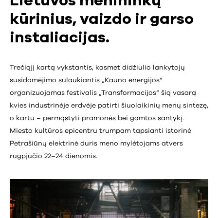
Lietuvos menininkų
kūrinius, vaizdo ir garso
instaliacijas.
Trečiąjį kartą vykstantis, kasmet didžiulio lankytojų
susidomėjimo sulaukiantis „Kauno energijos“
organizuojamas festivalis „Transformacijos“ šią vasarą
kvies industrinėje erdvėje patirti šiuolaikinių menų sintezę,
o kartu – permąstyti pramonės bei gamtos santykį.
Miesto kultūros epicentru trumpam tapsianti istorinė
Petrašiūnų elektrinė duris meno mylėtojams atvers
rugpjūčio 22–24 dienomis.