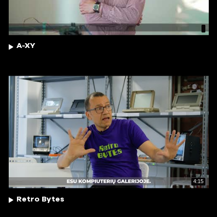
A-XY
4:15
Retro Bytes