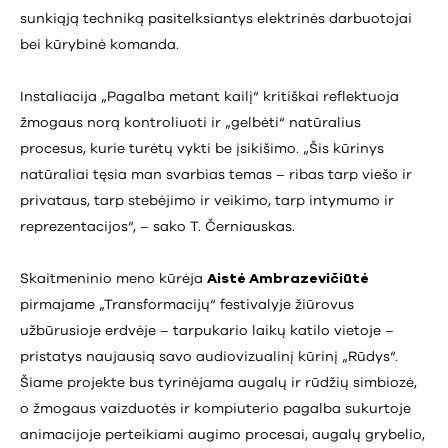
sunkiąją techniką pasitelksiantys elektrinės darbuotojai
bei kūrybinė komanda.
Instaliacija „Pagalba metant kailį“ kritiškai reflektuoja
žmogaus norą kontroliuoti ir „gelbėti“ natūralius
procesus, kurie turėtų vykti be įsikišimo. „Šis kūrinys
natūraliai tęsia man svarbias temas – ribas tarp viešo ir
privataus, tarp stebėjimo ir veikimo, tarp intymumo ir
reprezentacijos“, – sako T. Černiauskas.
Skaitmeninio meno kūrėja
Aistė Ambrazevičiūtė
pirmajame „Transformacijų“ festivalyje žiūrovus
užbūrusioje erdvėje – tarpukario laikų katilo vietoje –
pristatys naujausią savo audiovizualinį kūrinį „Rūdys“.
Šiame projekte bus tyrinėjama augalų ir rūdžių simbiozė,
o žmogaus vaizduotės ir kompiuterio pagalba sukurtoje
animacijoje perteikiami augimo procesai, augalų grybelio,