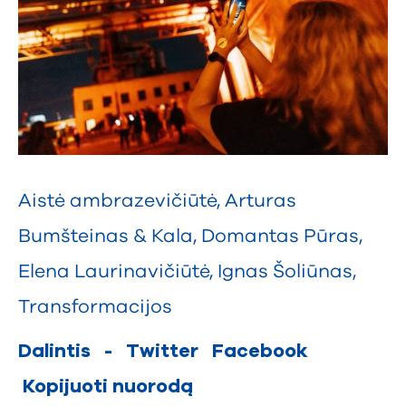
Aistė ambrazevičiūtė
,
Arturas
Bumšteinas & Kala
,
Domantas Pūras
,
Elena Laurinavičiūtė
,
Ignas Šoliūnas
,
Transformacijos
Dalintis
-
Twitter
Facebook
Kopijuoti nuorodą