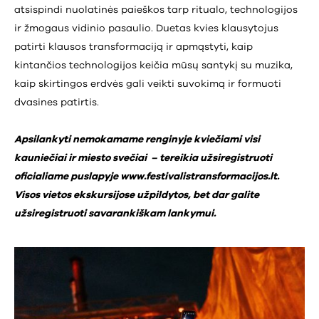
atsispindi nuolatinės paieškos tarp ritualo, technologijos
ir žmogaus vidinio pasaulio. Duetas kvies klausytojus
patirti klausos transformaciją ir apmąstyti, kaip
kintančios technologijos keičia mūsų santykį su muzika,
kaip skirtingos erdvės gali veikti suvokimą ir formuoti
dvasines patirtis.
Apsilankyti nemokamame renginyje kviečiami visi
kauniečiai ir miesto svečiai – tereikia užsiregistruoti
oficialiame puslapyje
www.festivalistransformacijos.lt
.
Visos vietos ekskursijose užpildytos, bet dar galite
užsiregistruoti savarankiškam lankymui.