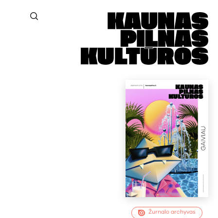
Žurnalo archyvas