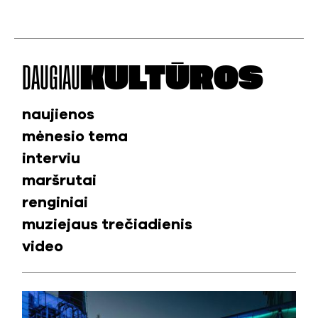
DAUGIAU
KULTŪROS
naujienos
mėnesio tema
interviu
maršrutai
renginiai
muziejaus trečiadienis
video