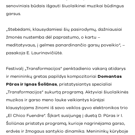
senoviniais būdais išgauti šiuolaikinei muzikai būdingus
garsus.
„Stebėdami, klausydamiesi šių pasirodymų, dažniausiai
žmonės nustemba dėl paprastumo, o kartu –
meditatyvaus, į gelmes panardinančio garsų poveikio“, –
pasakoja E. Laurinavičiūtė.
Festivalį „Transformacijos“ penktadienio vakarą atidarys
ir menininkų gretas papildys kompozitoriai
Domantas
Pūras ir Ignas Šoliūnas
, pristatysiantys specialiai
„Transformacijos“ sukurtą programą. Aktyviai šiuolaikinės
muzikos ir garso meno lauke veikiantys kūrėjai
klausytojams žinomi iš savo veiklos gyvo elektronikos trio
„El Chico Fuendre“. Šįkart susijungę į duetą D. Pūras ir I.
Šoliūnas pristatys programą, kurioje nagrinėjama garso,
erdvės ir žmogaus santykio dinamika. Menininkų kūryboje