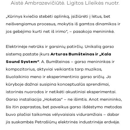
Aistė Ambrazevičiūtė. Ligitos Lileikės nuotr.
„Kūrinys kviečia stebėti aplinką, įsižiūrėti į lėtus, bet
neišvengiamus procesus, mokytis iš gamtos dinamikos ir
jos gebėjimo kurti net iš irimo“, – pasakoja menininkė.
Elektrinėje netrūks ir garsinių patirčių. Unikalią garso
sistemą pastate įkurs
Arturas Bumšteinas ir „Kala
Sound System“
. A. Bumšteinas – garso menininkas ir
kompozitorius, aktyviai veikiantis tarp muzikos,
šiuolaikinio meno ir eksperimentinio garso sričių. Jo
kūryboje dažnai susipina konceptualūs sprendimai,
istorinės nuorodos ir netikėti akustiniai eksperimentai.
Garso instaliacija „Hoketas“ – ne išimtis. Anot menininko,
šis itin paprastas, bet paveikus garso išdėstymo metodas
buvo plačiai taikomas vėlyvaisiais viduramžiais – dabar
jis suskambės Petrašiūnų elektrinės industrinėje erdvėje.