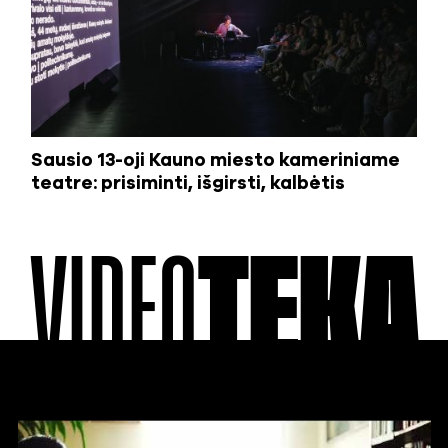
Sausio 13-oji Kauno miesto kameriniame
teatre: prisiminti, išgirsti, kalbėtis
VIDEO
TEKA