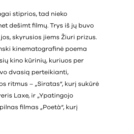
ai stiprios, tad nieko
et dešimt filmų. Trys iš jų buvo
ijos, skyrusios jiems Žiuri prizus.
linski kinematografinė poema
sių kino kūrinių, kuriuos per
vo dvasią perteikianti,
 ritmus – „Siratas“, kurį sukūrė
veris Laxe, ir „Ypatingojo
pilnas filmas „Poetà“, kurį