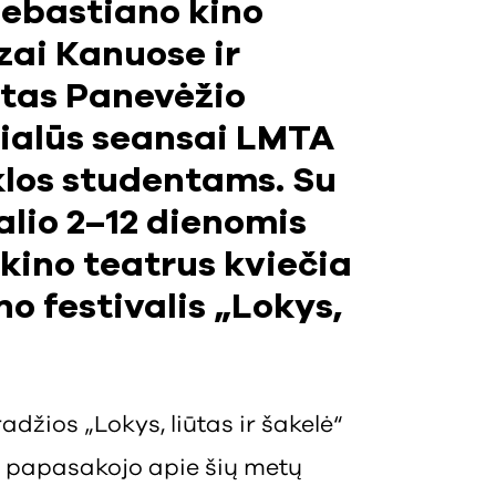
Sebastiano kino
izai Kanuose ir
utas Panevėžio
ialūs seansai LMTA
los studentams. Su
alio 2–12 dienomis
į kino teatrus kviečia
no festivalis „Lokys,
adžios „Lokys, liūtas ir šakelė“
ė papasakojo apie šių metų