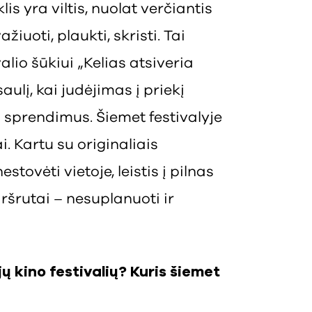
is yra viltis, nuolat verčiantis
ažiuoti, plaukti, skristi. Tai
lio šūkiui „Kelias atsiveria
aulį, kai judėjimas į priekį
s sprendimus.
Šiemet festivalyje
i. Kartu su originaliais
stovėti vietoje, leistis į pilnas
ršrutai – nesuplanuoti ir
jų kino festivalių? Kuris šiemet