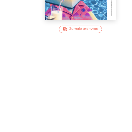
Žurnalo archyvas