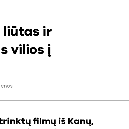
liūtas ir
 vilios į
ienos
trinktų filmų iš Kanų,