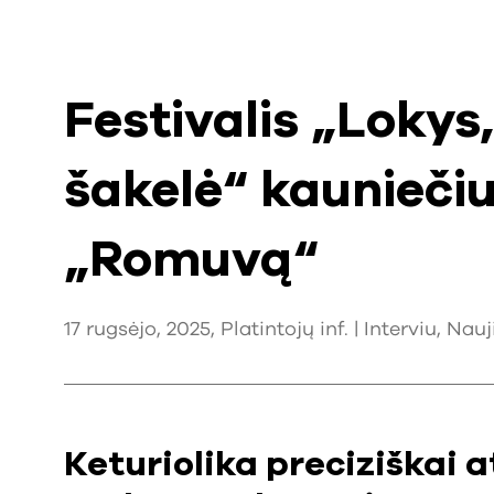
Festivalis „Lokys, 
šakelė“ kauniečius
„Romuvą“
17 rugsėjo, 2025, Platintojų inf. |
Interviu
,
Nauj
Keturiolika preciziškai a