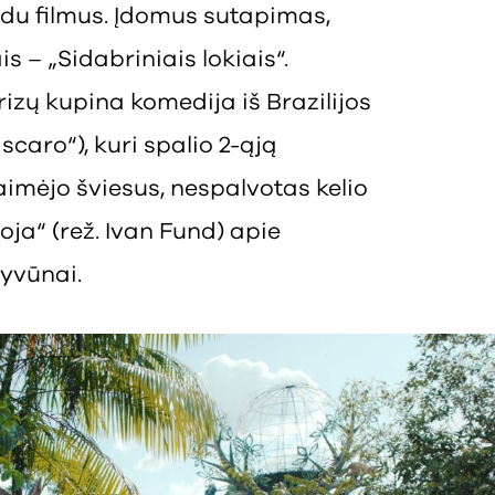
e du filmus. Įdomus sutapimas,
s – „Sidabriniais lokiais“.
rizų kupina komedija iš Brazilijos
caro“), kuri spalio 2-ąją
laimėjo šviesus, nespalvotas kelio
ja“ (rež. Ivan Fund) apie
gyvūnai.