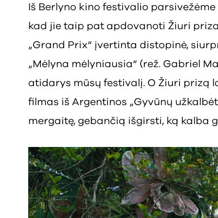
Iš Berlyno kino festivalio parsivežėm
kad jie taip pat apdovanoti Žiuri prizai
„Grand Prix“ įvertinta distopinė, siurp
„Mėlyna mėlyniausia“ (rež. Gabriel Mas
atidarys mūsų festivalį. O Žiuri prizą 
filmas iš Argentinos „Gyvūnų užkalbėto
mergaitę, gebančią išgirsti, ką kalba 