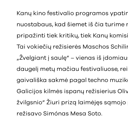
Kanų kino festivalio programos ypating
nuostabaus, kad šiemet iš čia turime n
pripažinti tiek kritikų, tiek Kanų komis
Tai vokiečių režisierės Maschos Schi
„Žvelgiant į saulę“ – vienas iš įdomiau
daugelį metų mačiau festivaliuose, rei
gaivališka sakmė pagal techno muzikos
Galicijos kilmės ispanų režisierius Oli
žvilgsnio“ Žiuri prizą laimėjęs sąmojo 
režisavo Simónas Mesa Soto.