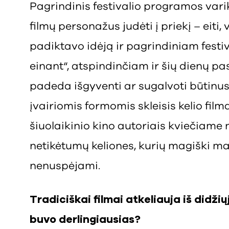
Pagrindinis festivalio programos varikl
filmų personažus judėti į priekį – eiti, v
padiktavo idėją ir pagrindiniam festiva
einant“, atspindinčiam ir šių dienų pas
padeda išgyventi ar sugalvoti būtinu
įvairiomis formomis skleisis kelio filma
šiuolaikinio kino autoriais kviečiame ne
netikėtumų keliones, kurių magiški ma
nenuspėjami.
Tradiciškai filmai atkeliauja iš didžių
buvo derlingiausias?