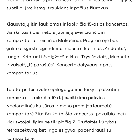
menines išraiškos priemones ir šiuolaikines technologijas,
subtiliai į veiksmą įtraukiant ir pačius žiūrovus.
Klausytojų itin laukiamas ir lapkričio 15-osios koncertas.
Jis skirtas šiais metais jubiliejų švenčiančiam
kompozitoriui Teisučiui Makačinui. Programoje bus
galima išgirsti legendinius maestro kūrinius „Andante“,
tango „Krintanti žvaigždė“, ciklus „Trys šokiai“, „Menuetai
ir valsai“, „Iš paraštės“. Koncerte dalyvaus ir pats
kompozitorius.
Tuo tarpu festivalio epilogu galima laikyti paskutinį
koncertą – lapkričio 19 d. į susitikimą pakvies
Nacionalinės kultūros ir meno premijos laureatė,
kompozitorė Zita Bružaitė. Šio koncerto–pokalbio metu
klausytojai išgirs ne tik plačią Z. Bružaitės kūrybos
retrospektyvą, bet ir galės gyvai pabendrauti su
kompozitore.