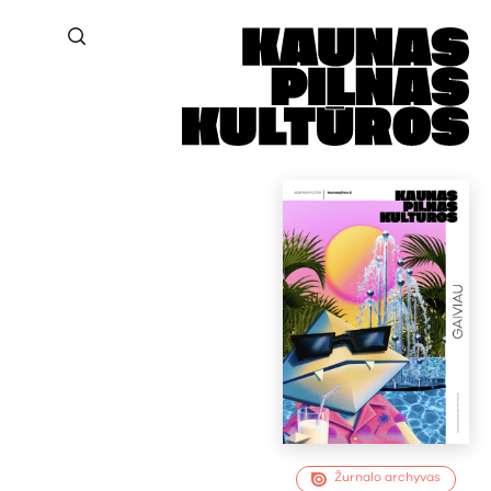
Žurnalo archyvas