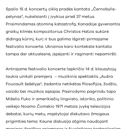
Spalio 15 d. koncertų ciklą pradės kantata „Černobylis-
pelynas“, nukelsianti į įvykius prieš 37 metus.
Prisimindamas atominę katastrofą, Kanadoje gyvenantis
graikų kilmės kompozitorius Christos Hatzis sukūrė
didingą kūrinį, kurį ir bus galima išgirsti pirmajame
festivalio koncerte. Ukrainos karo kontekste kantata
tampa dar aktualesnė, įspėjanti ir raginanti nepamiršti.
Antrajame festivalio koncerte lapkričio 14 d. klausytojų
laukia unikali premjera – muzikinis spektaklis „Aušra
Foucault šešėlyje“, žadantis netikėtas filosofijos, žodžio,
vaizdo bei muzikos sąsajas. Pasirodymo pagrindu tapo
Mišelio Fuko ir amerikiečių lingvisto, istoriko, politinio
veikėjo Noamo Čomskio 1971 metais įvykę televizijos
debatai, kurių metu, mąstytojai diskutavo žmogaus
prigimties tema. Kaune diskusija atgims naudojant