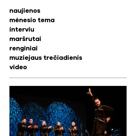
naujienos
mėnesio tema
interviu
maršrutai
renginiai
muziejaus trečiadienis
video