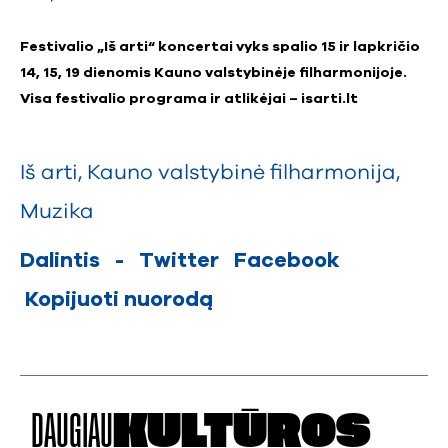
Festivalio „Iš arti“ koncertai vyks spalio 15 ir lapkričio
14, 15, 19 dienomis Kauno valstybinėje filharmonijoje.
Visa festivalio programa ir atlikėjai –
isarti.lt
Iš arti
,
Kauno valstybinė filharmonija
,
Muzika
Dalintis
-
Twitter
Facebook
Kopijuoti nuorodą
DAUGIAU
KULTŪROS