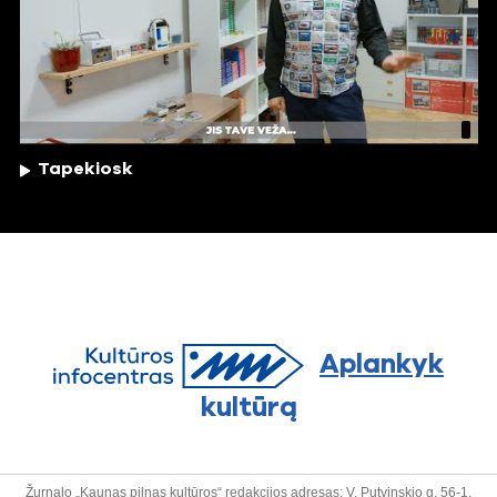
Tapekiosk
Aplankyk
kultūrą
Žurnalo „Kaunas pilnas kultūros“ redakcijos adresas: V. Putvinskio g. 56-1,