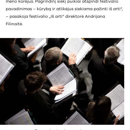
meno kūrėjus. Pagrindinį siekį puikiai atspindi festivalio
pavadinimas – kūrybą ir atlikėjus siekiama pažinti iš arti“,
– pasakoja festivalio „Iš arti“ direktorė Andrijana
Filinaitė.