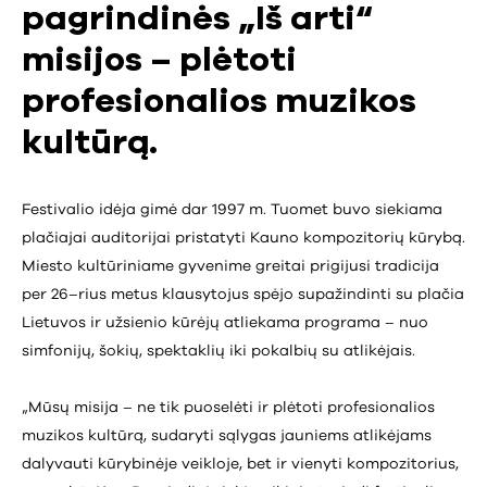
pagrindinės „Iš arti“
misijos – plėtoti
profesionalios muzikos
kultūrą.
Festivalio idėja gimė dar 1997 m. Tuomet buvo siekiama
plačiajai auditorijai pristatyti Kauno kompozitorių kūrybą.
Miesto kultūriniame gyvenime greitai prigijusi tradicija
per 26–rius metus klausytojus spėjo supažindinti su plačia
Lietuvos ir užsienio kūrėjų atliekama programa – nuo
simfonijų, šokių, spektaklių iki pokalbių su atlikėjais.
„Mūsų misija – ne tik puoselėti ir plėtoti profesionalios
muzikos kultūrą, sudaryti sąlygas jauniems atlikėjams
dalyvauti kūrybinėje veikloje, bet ir vienyti kompozitorius,