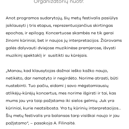
Organizatorių nuotr.
Anot programos sudarytojų, šių metų festivalis pasiūlys
įsiklausyti į tris etapus, reprezentuojančius skirtingas
epochas, ir epilogą. Koncertuose skambės ne tik gerai
žinomi kūriniai, bet ir naujos jų interpretacijos. Žiūrovams
galės dalyvauti dviejose muzikinėse premjerose, išvysti
muzikinį spektaklį ir susitikti su kūrėjais.
„Manau, kad klausytojas dažnai ieško kažko naujo,
netikėto, dar nematyto ir negirdėto. Norime atrasti, būti
nustebinti. Tuo pačiu, eidami į savo mėgstamiausių
atlikėjų-kūrėjų koncertus, mes norime išgirsti ir tai, kas
mums jau yra taip pažįstama iki sielos gelmių. Juk yra
kūriniai, kurie neatsibosta. Yra tų kūrinių interpretacijos…
Šių metų festivalis yra balansas tarp visiškai naujo ir jau
pažįstamo“, – pasakoja A. Filinaitė.