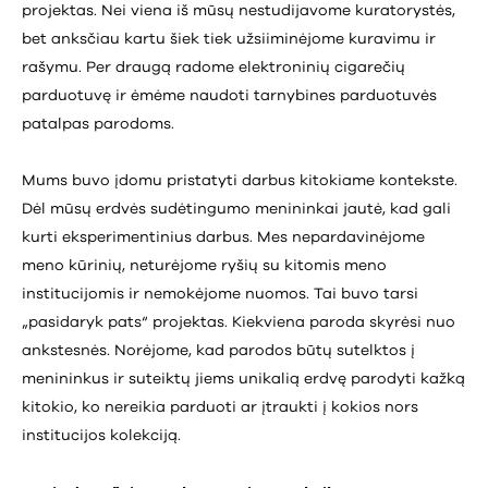
projektas. Nei viena iš mūsų nestudijavome kuratorystės,
bet anksčiau kartu šiek tiek užsiiminėjome kuravimu ir
rašymu. Per draugą radome elektroninių cigarečių
parduotuvę ir ėmėme naudoti tarnybines parduotuvės
patalpas parodoms.
Mums buvo įdomu pristatyti darbus kitokiame kontekste.
Dėl mūsų erdvės sudėtingumo menininkai jautė, kad gali
kurti eksperimentinius darbus. Mes nepardavinėjome
meno kūrinių, neturėjome ryšių su kitomis meno
institucijomis ir nemokėjome nuomos. Tai buvo tarsi
„pasidaryk pats“ projektas. Kiekviena paroda skyrėsi nuo
ankstesnės. Norėjome, kad parodos būtų sutelktos į
menininkus ir suteiktų jiems unikalią erdvę parodyti kažką
kitokio, ko nereikia parduoti ar įtraukti į kokios nors
institucijos kolekciją.