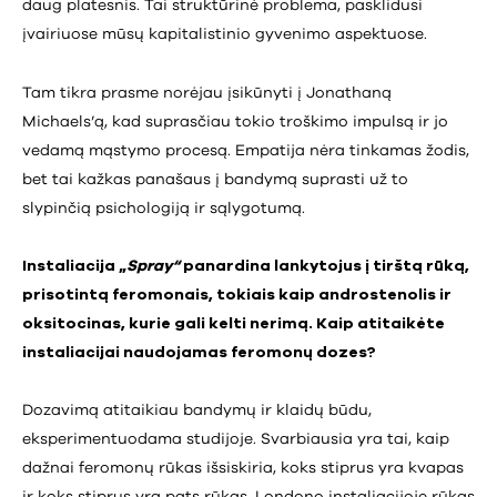
daug platesnis. Tai struktūrinė problema, pasklidusi
įvairiuose mūsų kapitalistinio gyvenimo aspektuose.
Tam tikra prasme norėjau įsikūnyti į Jonathaną
Michaels’ą, kad suprasčiau tokio troškimo impulsą ir jo
vedamą mąstymo procesą. Empatija nėra tinkamas žodis,
bet tai kažkas panašaus į bandymą suprasti už to
slypinčią psichologiją ir sąlygotumą.
Instaliacija „
Spray“
panardina lankytojus į tirštą rūką,
prisotintą feromonais, tokiais kaip androstenolis ir
oksitocinas, kurie gali kelti nerimą. Kaip atitaikėte
instaliacijai naudojamas feromonų dozes?
Dozavimą atitaikiau bandymų ir klaidų būdu,
eksperimentuodama studijoje. Svarbiausia yra tai, kaip
dažnai feromonų rūkas išsiskiria, koks stiprus yra kvapas