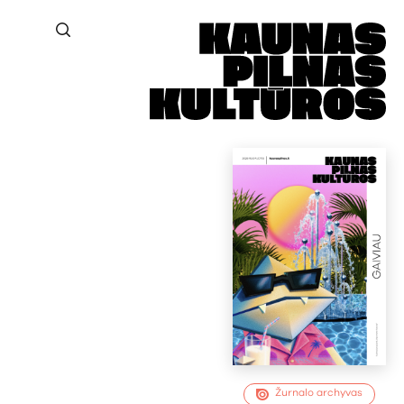
Žurnalo archyvas