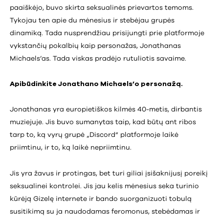
paaiškėjo, buvo skirta seksualinės prievartos temoms.
Tykojau ten apie du mėnesius ir stebėjau grupės
dinamiką. Tada nusprendžiau prisijungti prie platformoje
vykstančių pokalbių kaip personažas, Jonathanas
Michaels’as. Tada viskas pradėjo rutuliotis savaime.
Apibūdinkite Jonathano Michaels’o personažą.
Jonathanas yra europietiškos kilmės 40-metis, dirbantis
muziejuje. Jis buvo sumanytas taip, kad būtų ant ribos
tarp to, ką vyrų grupė „Discord“ platformoje laikė
priimtinu, ir to, ką laikė nepriimtinu.
Jis yra žavus ir protingas, bet turi giliai įsišaknijusį poreikį
seksualinei kontrolei. Jis jau kelis mėnesius seka turinio
kūrėją Gizelę internete ir bando suorganizuoti tobulą
susitikimą su ja naudodamas feromonus, stebėdamas ir