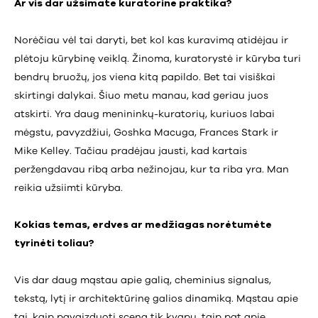
Ar vis dar užsimate kuratorine praktika?
Norėčiau vėl tai daryti, bet kol kas kuravimą atidėjau ir
plėtoju kūrybinę veiklą. Žinoma, kuratorystė ir kūryba turi
bendrų bruožų, jos viena kitą papildo. Bet tai visiškai
skirtingi dalykai. Šiuo metu manau, kad geriau juos
atskirti. Yra daug menininkų-kuratorių, kuriuos labai
mėgstu, pavyzdžiui, Goshka Macuga, Frances Stark ir
Mike Kelley. Tačiau pradėjau jausti, kad kartais
peržengdavau ribą arba nežinojau, kur ta riba yra. Man
reikia užsiimti kūryba.
Kokias temas, erdves ar medžiagas norėtumėte
tyrinėti toliau?
Vis dar daug mąstau apie galią, cheminius signalus,
tekstą, lytį ir architektūrinę galios dinamiką. Mąstau apie
tai, kaip pavaizduoti sceną tik kvapu, taip pat apie