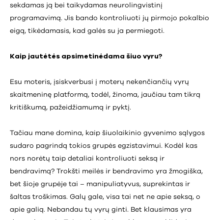
sekdamas ją bei taikydamas neurolingvistinį
programavimą. Jis bando kontroliuoti jų pirmojo pokalbio
eigą, tikėdamasis, kad galės su ja permiegoti.
Kaip jautėtės apsimetinėdama šiuo vyru?
Esu moteris, įsiskverbusi į moterų nekenčiančių vyrų
skaitmeninę platformą, todėl, žinoma, jaučiau tam tikrą
kritiškumą, pažeidžiamumą ir pyktį.
Tačiau mane domina, kaip šiuolaikinio gyvenimo sąlygos
sudaro pagrindą tokios grupės egzistavimui. Kodėl kas
nors norėtų taip detaliai kontroliuoti seksą ir
bendravimą? Trokšti meilės ir bendravimo yra žmogiška,
bet šioje grupėje tai – manipuliatyvus, suprekintas ir
šaltas troškimas. Galų gale, visa tai net ne apie seksą, o
apie galią. Nebandau tų vyrų ginti. Bet klausimas yra