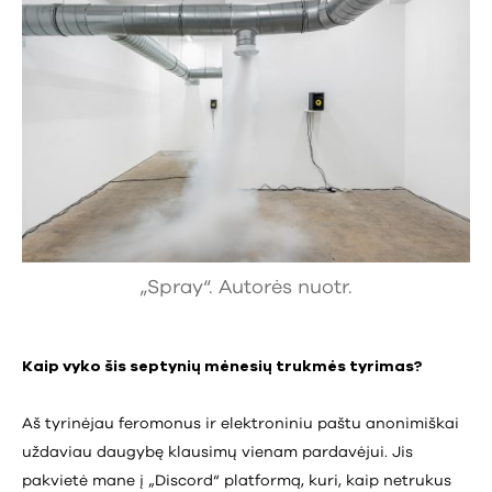
„Spray“. Autorės nuotr.
Kaip vyko šis septynių mėnesių trukmės tyrimas?
Aš tyrinėjau feromonus ir elektroniniu paštu anonimiškai
uždaviau daugybę klausimų vienam pardavėjui. Jis
pakvietė mane į „Discord“ platformą, kuri, kaip netrukus