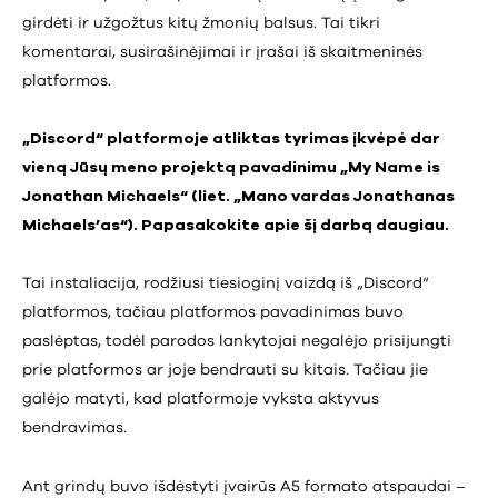
girdėti ir užgožtus kitų žmonių balsus. Tai tikri
komentarai, susirašinėjimai ir įrašai iš skaitmeninės
platformos.
„Discord“ platformoje atliktas tyrimas įkvėpė dar
vieną Jūsų meno projektą pavadinimu „My Name is
Jonathan Michaels“ (liet. „Mano vardas Jonathanas
Michaels’as“). Papasakokite apie šį darbą daugiau.
Tai instaliacija, rodžiusi tiesioginį vaizdą iš „Discord“
platformos, tačiau platformos pavadinimas buvo
paslėptas, todėl parodos lankytojai negalėjo prisijungti
prie platformos ar joje bendrauti su kitais. Tačiau jie
galėjo matyti, kad platformoje vyksta aktyvus
bendravimas.
Ant grindų buvo išdėstyti įvairūs A5 formato atspaudai –