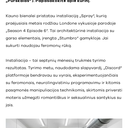
„Purškalas“ ). Papasakokite apie kūrinį.
Kauno bienalei pristatau instaliaciją „Spray“, kurią
praėjusiais metais rodžiau Londone vykusioje parodoje
„Season 4 Episode 6“. Tai architektūrinė instaliacija su
garso elementais, įrengta „Stumbro“ gamykloje. Jai
sukurti naudojau feromonų rūką.
Instaliacija – tai septynių mėnesių trukmės tyrimo
rezultatas. Tyrimo metu, naudodama slapyvardį, „Discord“
platformoje bendravau su vyrais, eksperimentuojančiais
su feromonais, neurolingvistiniu programavimu ir kitomis
pasąmonės manipuliacijos technikomis, skirtomis priversti
moteris užmegzti romantiškus ir seksualinius santykius su
jais.