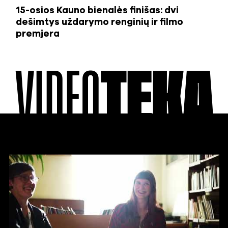
15-osios Kauno bienalės finišas: dvi
dešimtys uždarymo renginių ir filmo
premjera
VIDEO
TEKA