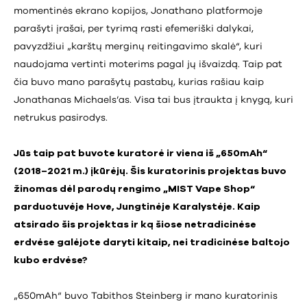
momentinės ekrano kopijos, Jonathano platformoje
parašyti įrašai, per tyrimą rasti efemeriški dalykai,
pavyzdžiui „karštų merginų reitingavimo skalė“, kuri
naudojama vertinti moterims pagal jų išvaizdą. Taip pat
čia buvo mano parašytų pastabų, kurias rašiau kaip
Jonathanas Michaels’as. Visa tai bus įtraukta į knygą, kuri
netrukus pasirodys.
Jūs taip pat buvote kuratorė ir viena iš „650mAh“
(2018–2021 m.) įkūrėjų. Šis kuratorinis projektas buvo
žinomas dėl parodų rengimo „MIST Vape Shop“
parduotuvėje Hove, Jungtinėje Karalystėje. Kaip
atsirado šis projektas ir ką šiose netradicinėse
erdvėse galėjote daryti kitaip, nei tradicinėse baltojo
kubo erdvėse?
„650mAh“ buvo Tabithos Steinberg ir mano kuratorinis