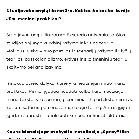
Studijavote anglų literatūrą. Kokios įtakos tai turėjo
Jūsų meninei praktikai?
Studijavau anglų literatūrą Ekseterio universitete. Šios
studijos apjungė kūrybinį rašymą ir kritinę teoriją.
Mokiausi visko – nuo poezijos ir scenarijų rašymo iki lyčių
teorijos, postkolonializmo, erdvės ir skaitmeninių teorijų
skaitymo bei analizavimo.
Išmokau dviejų dalykų, kurie yra neatsiejami nuo mano
praktikos. Pirma, įgudau naudoti kalbą kaip medžiagą –
mano tekstai yra scenarijų, poezijos ir hipertekstų mišinys,
kuriam suteikiu personažo monologo formą. Antra, įgijau
įgūdžių suprasti ir analizuoti konceptualias struktūras.
Kauno bienalėje pristatysite instaliaciją „Spray“
(liet.