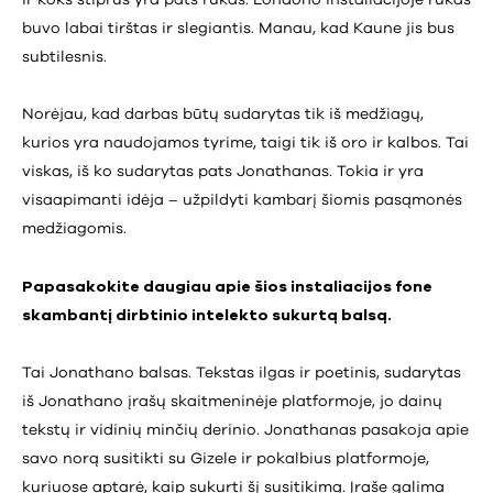
ir koks stiprus yra pats rūkas. Londono instaliacijoje rūkas
buvo labai tirštas ir slegiantis. Manau, kad Kaune jis bus
subtilesnis.
Norėjau, kad darbas būtų sudarytas tik iš medžiagų,
kurios yra naudojamos tyrime, taigi tik iš oro ir kalbos. Tai
viskas, iš ko sudarytas pats Jonathanas. Tokia ir yra
visaapimanti idėja – užpildyti kambarį šiomis pasąmonės
medžiagomis.
Papasakokite daugiau apie šios instaliacijos fone
skambantį dirbtinio intelekto sukurtą balsą.
Tai Jonathano balsas. Tekstas ilgas ir poetinis, sudarytas
iš Jonathano įrašų skaitmeninėje platformoje, jo dainų
tekstų ir vidinių minčių derinio. Jonathanas pasakoja apie
savo norą susitikti su Gizele ir pokalbius platformoje,
kuriuose aptarė, kaip sukurti šį susitikimą. Įraše galima