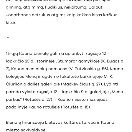
gimimą, atgimimą, kūdikius, nekaltumą. Galbūt
Jonathanas netrukus atgims kaip kažkas kitas kažkur
kitur.
*
15-ąją Kauno bienalę galima aplankyti rugsėjo 12 –
lapkričio 23 d. istorinėje „Stumbro“ gamykloje (K. Būgos g.
7), Kauno menininkų namuose (V. Putvinskio g. 56), Kauno
kolegijos Menų ir ugdymo fakulteto Laikinojoje M. K.
Čiurlionio dailės galerijoje (Mackevičiaus g. 27). Lydinti
paroda vyksta rugsėjo 12 – lapkričio 9 d. galerijoje „Meno
parkas“ (Rotušės a. 27) ir Kauno miesto muziejaus
padalinyje Kauno rotušėje (Rotušės a. 15).
Bienalę finansuoja Lietuvos kultūros taryba ir Kauno
miesto savivaldybė.