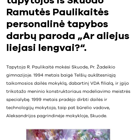
tapytojos iš Skuodo
Ramutės Paulikaitės
personalinė tapybos
darbų paroda „Ar aliejus
liejasi lengvai?“.
Tapytoja R. Paulikaitė mokėsi Skuode, Pr. Žadeikio
gimnazijoje. 1994 metais baigė Telšių aukštesniąją
taikomosios dailės mokyklą, dabartinį VDA filialą, ir įgijo
trikotažo meninio konstruktoriaus modeliavimo meistrės
specialybę. 1999 metais pradėjo dirbti dailės ir
technologijų mokytoja, taip pat būrelio vadove,
Aleksandrijos pagrindinėje mokykloje, Skuode.