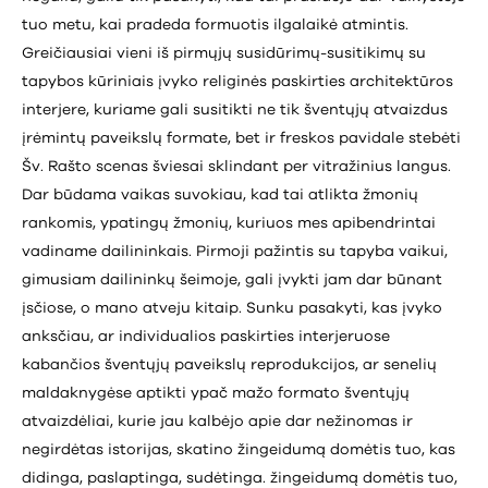
tuo metu, kai pradeda formuotis ilgalaikė atmintis.
Greičiausiai vieni iš pirmųjų susidūrimų-susitikimų su
tapybos kūriniais įvyko religinės paskirties architektūros
interjere, kuriame gali susitikti ne tik šventųjų atvaizdus
įrėmintų paveikslų formate, bet ir freskos pavidale stebėti
Šv. Rašto scenas šviesai sklindant per vitražinius langus.
Dar būdama vaikas suvokiau, kad tai atlikta žmonių
rankomis, ypatingų žmonių, kuriuos mes apibendrintai
vadiname dailininkais. Pirmoji pažintis su tapyba vaikui,
gimusiam dailininkų šeimoje, gali įvykti jam dar būnant
įsčiose, o mano atveju kitaip. Sunku pasakyti, kas įvyko
anksčiau, ar individualios paskirties interjeruose
kabančios šventųjų paveikslų reprodukcijos, ar senelių
maldaknygėse aptikti ypač mažo formato šventųjų
atvaizdėliai, kurie jau kalbėjo apie dar nežinomas ir
negirdėtas istorijas, skatino žingeidumą domėtis tuo, kas
didinga, paslaptinga, sudėtinga. žingeidumą domėtis tuo,