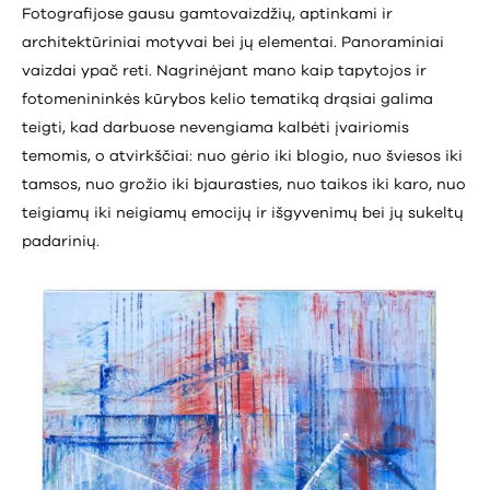
Fotografijose gausu gamtovaizdžių, aptinkami ir
architektūriniai motyvai bei jų elementai. Panoraminiai
vaizdai ypač reti. Nagrinėjant mano kaip tapytojos ir
fotomenininkės kūrybos kelio tematiką drąsiai galima
teigti, kad darbuose nevengiama kalbėti įvairiomis
temomis, o atvirkščiai: nuo gėrio iki blogio, nuo šviesos iki
tamsos, nuo grožio iki bjaurasties, nuo taikos iki karo, nuo
teigiamų iki neigiamų emocijų ir išgyvenimų bei jų sukeltų
padarinių.