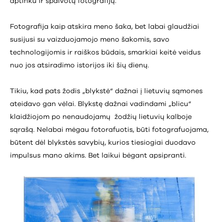
aptinku ir spalvotų fotografijų.
Fotografija kaip atskira meno šaka, bet labai glaudžiai
susijusi su vaizduojamojo meno šakomis, savo
technologijomis ir raiškos būdais, smarkiai keitė veidus
nuo jos atsiradimo istorijos iki šių dienų.
Tikiu, kad pats žodis „blykstė“ dažnai į lietuvių sąmones
ateidavo gan vėlai. Blykstę dažnai vadindami „blicu“
klaidžiojom po nenaudojamų žodžių lietuvių kalboje
sąrašą. Nelabai mėgau fotorafuotis, būti fotografuojama,
būtent dėl blykstės savybių, kurios tiesiogiai duodavo
impulsus mano akims. Bet laikui bėgant apsipranti.