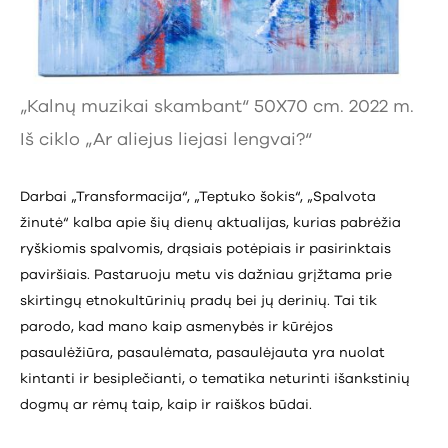
„Kalnų muzikai skambant“ 50X70 cm. 2022 m.
Iš ciklo „Ar aliejus liejasi lengvai?“
Darbai „Transformacija“, „Teptuko šokis“, „Spalvota
žinutė“ kalba apie šių dienų aktualijas, kurias pabrėžia
ryškiomis spalvomis, drąsiais potėpiais ir pasirinktais
paviršiais. Pastaruoju metu vis dažniau grįžtama prie
skirtingų etnokultūrinių pradų bei jų derinių. Tai tik
parodo, kad mano kaip asmenybės ir kūrėjos
pasaulėžiūra, pasaulėmata, pasaulėjauta yra nuolat
kintanti ir besiplečianti, o tematika neturinti išankstinių
dogmų ar rėmų taip, kaip ir raiškos būdai.