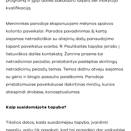
programą ir įgijo dailės bakalauro laipsnį bei mokytojo
kvalifikaciją.
Menininkės parodoje eksponuojami mėlynos spalvos
kolorito paveikslai. Parodos pavadinimas šį kartą
siejamas netradiciškai su aliejinių dažų panaudojimo
tapant paveikslus svarba. R. Paulikaitės tapyba įsirašo į
lietuviškos dailės kontekstą. Žanrine prasme tai
netradiciniai peizažai, pristatantys paslėptas skirtingų
netradicinių peizažų temas. Temos dažnu atveju siejamos
su gėrio ir blogio pasaulio paieškomis. Parodoje
pristatomuose paveiksluose išskirtinas minčių, kurios
atsispindi drobėse, konceptualumas.
Kaip susidomėjote tapyba?
Tikslios datos, kada susidomėjau tapyba, įvardinti
negaliu, galiu tik pasakyti, kad tai prasidėjo dar vaikystėje