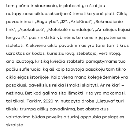
temų būna ir siauresnių, ir platesnių, o štai jau
nutapytuose cikluose(serijose) tematika ypač plati. Ciklų
pavadinimai: „Begalybė“, „12“, „ArleKinai“, „Sekmadienio
link“, „Apokalipsė“, „Molekulė mandaloje“, „Ar aliejus liejasi
lengvai?..“ pasirinkti kūrybinėms temoms ir jų potemėms
išplėtoti. Kiekvieno ciklo pavadinimas yra tarsi tam tikras
užraktas ar kodas, kuris žiūrovą, stebėtoją, vertintoją,
analizuotoją, kritiką kviečia stabtelti pamąstymams tuo
pačiu sufleruoja, ką aš kaip tapytoja pasakoju tam tikro
ciklo eigos istorijoje. Kaip viena mano kolegė žemietė yra
pasakiusi, paveikslus reikia išmokti skaityti. Ar reikia? –
nežinau. Bet kad galima šito išmokti ir to yra mokomasi,
tai tikrai. Tarkim, 2020 m. nutapyta drobė „Lietuva“ turi
tikslų, trumpą aiškų pavadinimą, bet abstraktus
vaizdavimo būdas paveikslo turinį apgaubia paslapties
skraiste.