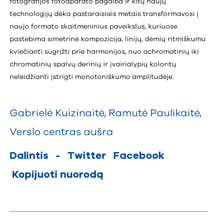
fotografijos fotoaparato pagalba ir kitų naujų
technologijų dėka pastaraisiais metais transformavosi į
naujo formato skaitmeninius paveikslus, kuriuose
pastebima simetrinė kompozicija, linijų, dėmių ritmiškumu
kviečianti sugrįžti prie harmonijos, nuo achromatinių iki
chromatinių spalvų derinių ir įvairialypių koloritų
neleidžianti įstrigti monotoniškumo amplitudėje.
Gabrielė Kuizinaitė
,
Ramutė Paulikaitė
,
Verslo centras aušra
Dalintis
-
Twitter
Facebook
Kopijuoti nuorodą