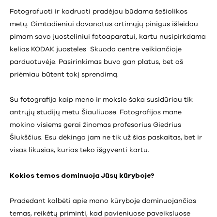
Fotografuoti ir kadruoti pradėjau būdama šešiolikos
metų. Gimtadieniui dovanotus artimųjų pinigus išleidau
pimam savo juosteliniui fotoaparatui, kartu nusipirkdama
kelias KODAK juosteles Skuodo centre veikiančioje
parduotuvėje. Pasirinkimas buvo gan platus, bet aš
priėmiau būtent tokį sprendimą.
Su fotografija kaip meno ir mokslo šaka susidūriau tik
antrųjų studijų metu Šiauliuose. Fotografijos mane
mokino visiems gerai žinomas profesorius Giedrius
Šiukščius. Esu dėkinga jam ne tik už šias paskaitas, bet ir
visas likusias, kurias teko išgyventi kartu.
Kokios temos dominuoja Jūsų kūryboje?
Pradedant kalbėti apie mano kūryboje dominuojančias
temas, reikėtų priminti, kad pavieniuose paveiksluose