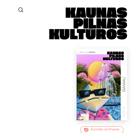
Žurnalo archyvas