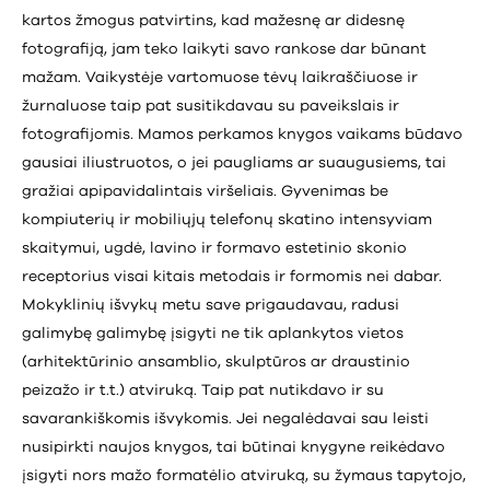
kartos žmogus patvirtins, kad mažesnę ar didesnę
fotografiją, jam teko laikyti savo rankose dar būnant
mažam. Vaikystėje vartomuose tėvų laikraščiuose ir
žurnaluose taip pat susitikdavau su paveikslais ir
fotografijomis. Mamos perkamos knygos vaikams būdavo
gausiai iliustruotos, o jei paugliams ar suaugusiems, tai
gražiai apipavidalintais viršeliais. Gyvenimas be
kompiuterių ir mobiliųjų telefonų skatino intensyviam
skaitymui, ugdė, lavino ir formavo estetinio skonio
receptorius visai kitais metodais ir formomis nei dabar.
Mokyklinių išvykų metu save prigaudavau, radusi
galimybę galimybę įsigyti ne tik aplankytos vietos
(arhitektūrinio ansamblio, skulptūros ar draustinio
peizažo ir t.t.) atviruką. Taip pat nutikdavo ir su
savarankiškomis išvykomis. Jei negalėdavai sau leisti
nusipirkti naujos knygos, tai būtinai knygyne reikėdavo
įsigyti nors mažo formatėlio atviruką, su žymaus tapytojo,