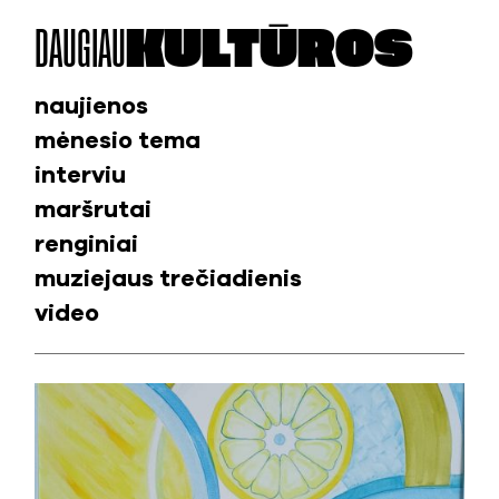
DAUGIAU
KULTŪROS
naujienos
mėnesio tema
interviu
maršrutai
renginiai
muziejaus trečiadienis
video