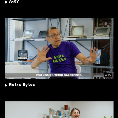
A-XY
4:15
Retro Bytes