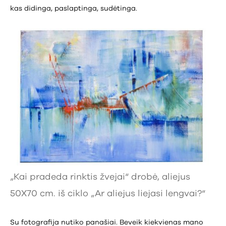
kas didinga, paslaptinga, sudėtinga.
„Kai pradeda rinktis žvejai“ drobė, aliejus
50X70 cm. iš ciklo „Ar aliejus liejasi lengvai?“
Su fotografija nutiko panašiai. Beveik kiekvienas mano