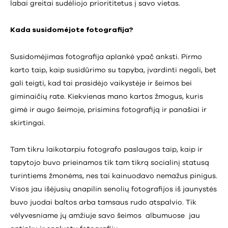
labai greitai sudėliojo priorititetus į savo vietas.
Kada susidomėjote fotografija?
Susidomėjimas fotografija aplankė ypač anksti. Pirmo
karto taip, kaip susidūrimo su tapyba, įvardinti negali, bet
gali teigti, kad tai prasidėjo vaikystėje ir šeimos bei
giminaičių rate. Kiekvienas mano kartos žmogus, kuris
gimė ir augo šeimoje, prisimins fotografiją ir panašiai ir
skirtingai.
Tam tikru laikotarpiu fotografo paslaugos taip, kaip ir
tapytojo buvo prieinamos tik tam tikrą socialinį statusą
turintiems žmonėms, nes tai kainuodavo nemažus pinigus.
Visos jau išėjusių anapilin senolių fotografijos iš jaunystės
buvo juodai baltos arba tamsaus rudo atspalvio. Tik
vėlyvesniame jų amžiuje savo šeimos albumuose jau