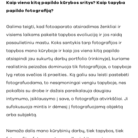
Kaip viena kitą papildo kūrybos sritys? Kaip tapyba
papildo fotografiją?
Galima teigti, kad fotoaparato atsiradimas ženkliai ir
visiems laikams pakeitė tapybos evoliuciją ir jos raidą
pasaulietiniu mastu. Koks santykis tarp fotografijos ir
tapybos mano kūryboje ir kaip jos viena kitą papildo
atsispindi jau sukurtų darbų portfolio (rinkinyje), kuriame
realistinis peizažas dominuoja tik fotografijoje, o tapyboje
lyg retas svečias iš praeities.. Ką galiu sau leisti pastebėti
fotografuodama, to nesąmoningai vengiu tapyboje, nes
pokalbis su drobe ir dažais pareikalauja daugiau
intymumo, įsiklausymo į save, o fotografija atvirkščiai. Ji
sufokusuoja mintis ir dėmesį į fotografuojamą objektą
arba subjektą.
Nemaža dalis mano kūrybinių darbų, tiek tapybos, tiek