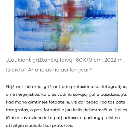
„Laukiant grįžtančių laivų“ 50X70 cm. 2022 m.
Iš ciklo „Ar aliejus liejasi lengvai?“
Grįžtant į istoriją, grižtant prie profesionalios fotografijos,
o ne mėgėjiškos, kaip aš vadinu savąją, galiu pasidžiaugti,
kad mano gimtinėje fotoatelje, vis dar tebedirba tas pats
fotografas, o pati fotoatelje jau kelis dešimtmečius iš eilės
išlaikė savo vieną ir tą patį adresą, o paslaugų teikimo
atžvilgiu šiuolaikiškai praturtėjo.