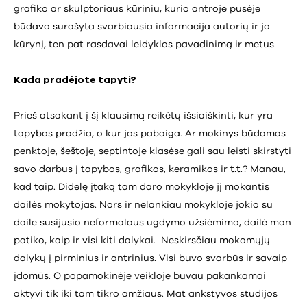
grafiko ar skulptoriaus kūriniu, kurio antroje pusėje
būdavo surašyta svarbiausia informacija autorių ir jo
kūrynį, ten pat rasdavai leidyklos pavadinimą ir metus.
Kada pradėjote tapyti?
Prieš atsakant į šį klausimą reikėtų išsiaiškinti, kur yra
tapybos pradžia, o kur jos pabaiga. Ar mokinys būdamas
penktoje, šeštoje, septintoje klasėse gali sau leisti skirstyti
savo darbus į tapybos, grafikos, keramikos ir t.t.? Manau,
kad taip. Didelę įtaką tam daro mokykloje jį mokantis
dailės mokytojas. Nors ir nelankiau mokykloje jokio su
daile susijusio neformalaus ugdymo užsiėmimo, dailė man
patiko, kaip ir visi kiti dalykai. Neskirsčiau mokomųjų
dalykų į pirminius ir antrinius. Visi buvo svarbūs ir savaip
įdomūs. O popamokinėje veikloje buvau pakankamai
aktyvi tik iki tam tikro amžiaus. Mat ankstyvos studijos