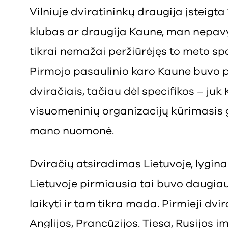
Vilniuje dviratininkų draugija įsteigta
klubas ar draugija Kaune, man nepavyk
tikrai nemažai peržiūrėjęs to meto spau
Pirmojo pasaulinio karo Kaune buvo 
dviračiais, tačiau dėl specifikos – ju
visuomeninių organizacijų kūrimasis ga
mano nuomonė.
Dviračių atsiradimas Lietuvoje, lygin
Lietuvoje pirmiausia tai buvo daugia
laikyti ir tam tikra mada. Pirmieji dvira
Anglijos, Prancūzijos. Tiesa, Rusijos i