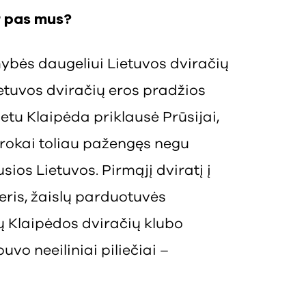
ir pas mus?
ybės daugeliui Lietuvos dviračių
ietuvos dviračių eros pradžios
metu Klaipėda priklausė Prūsijai,
erokai toliau pažengęs negu
usios Lietuvos. Pirmąjį dviratį į
eris, žaislų parduotuvės
ių Klaipėdos dviračių klubo
buvo neeiliniai piliečiai –