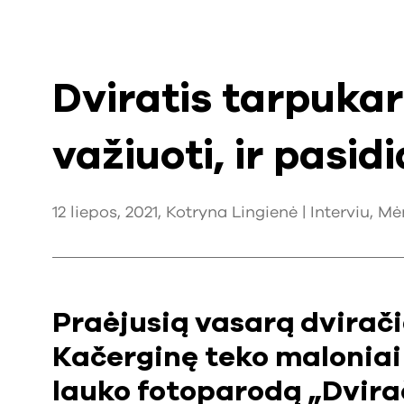
Dviratis tarpukari
važiuoti, ir pasidi
12 liepos, 2021, Kotryna Lingienė |
Interviu
,
Mė
Praėjusią vasarą dvirači
Kačerginę teko maloniai 
lauko fotoparodą „Dvirač