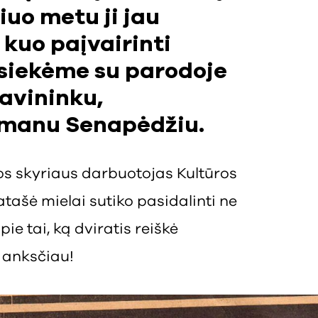
iuo metu ji jau
kuo paįvairinti
isiekėme su parodoje
avininku,
Romanu Senapėdžiu.
kos skyriaus darbuotojas Kultūros
atašė mielai sutiko pasidalinti ne
pie tai, ką dviratis reiškė
 anksčiau!