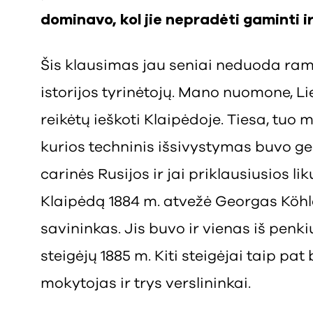
dominavo, kol jie nepradėti gaminti 
Šis klausimas jau seniai neduoda ram
istorijos tyrinėtojų. Mano nuomone, L
reikėtų ieškoti Klaipėdoje. Tiesa, tuo 
kurios techninis išsivystymas buvo g
carinės Rusijos ir jai priklausiusios lik
Klaipėdą 1884 m. atvežė Georgas Köhl
savininkas. Jis buvo ir vienas iš penk
steigėjų 1885 m. Kiti steigėjai taip pat 
mokytojas ir trys verslininkai.