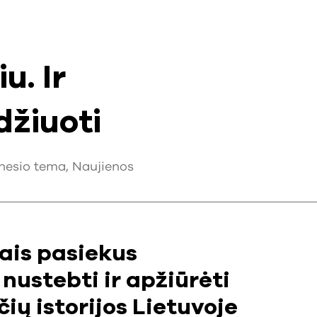
u. Ir
džiuoti
nesio tema
,
Naujienos
ais pasiekus
nustebti ir apžiūrėti
ių istorijos Lietuvoje