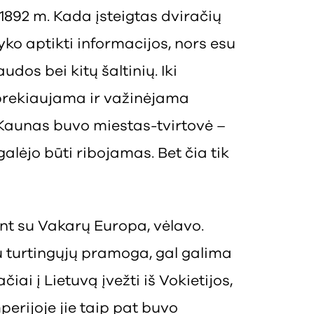
 1892 m. Kada įsteigtas dviračių
o aptikti informacijos, nors esu
dos bei kitų šaltinių. Iki
prekiaujama ir važinėjama
k Kaunas buvo miestas-tvirtovė –
lėjo būti ribojamas. Bet čia tik
ant su Vakarų Europa, vėlavo.
u turtingųjų pramoga, gal galima
čiai į Lietuvą įvežti iš Vokietijos,
mperijoje jie taip pat buvo