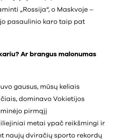
minti „Rossija“, o Maskvoje –
ojo pasaulinio karo taip pat
ukariu? Ar brangus malonumas
buvo gausus, mūsų keliais
ačiais, dominavo Vokietijos
 minėjo pirmąjį
iejiniai metai ypač reikšmingi ir
int naujų dviračių sporto rekordų