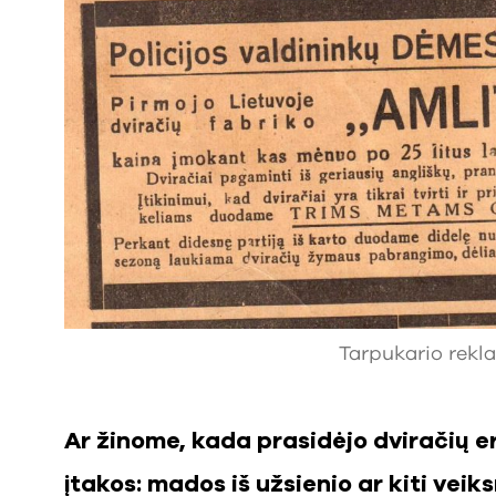
Tarpukario rekla
Ar žinome, kada prasidėjo dviračių e
įtakos: mados iš užsienio ar kiti veik