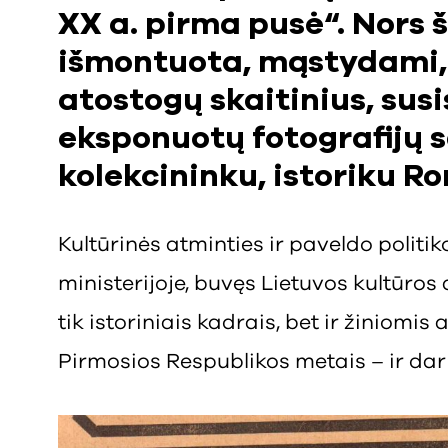
XX a. pirma pusė“. Nors š
išmontuota, mąstydami, 
atostogų skaitinius, sus
eksponuotų fotografijų s
kolekcininku, istoriku 
Kultūrinės atminties ir paveldo politi
ministerijoje, buvęs Lietuvos kultūros 
tik istoriniais kadrais, bet ir žiniomis a
Pirmosios Respublikos metais – ir dar