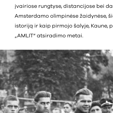
įvairiose rungtyse, distancijose bei d
Amsterdamo olimpinėse žaidynėse, šie 
istoriją ir kaip pirmojo šalyje, Kaune
„AMLIT“ atsiradimo metai.