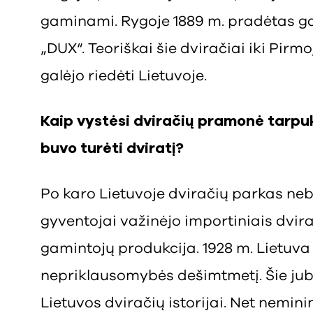
gaminami. Rygoje 1889 m. pradėtas ga
„DUX“. Teoriškai šie dviračiai iki Pirm
galėjo riedėti Lietuvoje.
Kaip vystėsi dviračių pramonė tarp
buvo turėti dviratį?
Po karo Lietuvoje dviračių parkas ne
gyventojai važinėjo importiniais dvir
gamintojų produkcija. 1928 m. Lietuva
nepriklausomybės dešimtmetį. Šie jubil
Lietuvos dviračių istorijai. Net nemin