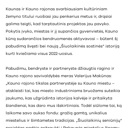
Kaunas ir Kauno rajonas svarbiausiam kultūriniam
žemyno titului ruošiasi jau penkerius metus ir, drąsiai
galima teigti, kad tarptautinis projektas jau pavyko.
Pokytis įvyko, miestas ir jį supančios gyvenvietės, Kauno
kūną sudarančios bendruomenės aktyvavosi – būtent šį
pabudimą švęsti bei naują „Šiuolaikinės sostinės“ istoriją
kurti kviečiama visus 2022-uosius.
Pabudimu, bendryste ir partneryste džiaugtis ragino ir
Kauno rajono savivaldybės meras Valerijus Makūnas:
„Kauno rajono tikslas partnerystėje su Kauno miestu –
atskleisti tai, kas miesto industriniams bruožams suteikia
jaukumo, kas užgrūdinta istorijos kalvėje ir pritaikyta
šiandienai, kas daro mus išskirtiniais. Todėl siūlome tai, ką
laikome savo aukso fondu: gražią gamtą, unikalius
miestelius ir šimtametes tradicijas. „Šiuolaikinių seniūnijų“
projektas padėjo pritraukti į Pakaunės miestelius žinomų