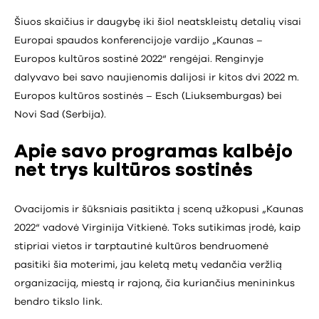
Šiuos skaičius ir daugybę iki šiol neatskleistų detalių visai
Europai spaudos konferencijoje vardijo „Kaunas –
Europos kultūros sostinė 2022“ rengėjai. Renginyje
dalyvavo bei savo naujienomis dalijosi ir kitos dvi 2022 m.
Europos kultūros sostinės – Esch (Liuksemburgas) bei
Novi Sad (Serbija).
Apie savo programas kalbėjo
net trys kultūros sostinės
Ovacijomis ir šūksniais pasitikta į sceną užkopusi „Kaunas
2022“ vadovė Virginija Vitkienė. Toks sutikimas įrodė, kaip
stipriai vietos ir tarptautinė kultūros bendruomenė
pasitiki šia moterimi, jau keletą metų vedančia veržlią
organizaciją, miestą ir rajoną, čia kuriančius menininkus
bendro tikslo link.