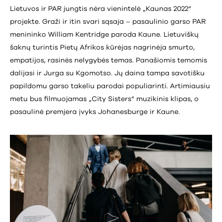
Lietuvos ir PAR jungtis nėra vienintelė „Kaunas 2022“
projekte. Graži ir itin svari sąsaja – pasaulinio garso PAR
menininko William Kentridge paroda Kaune. Lietuviškų
šaknų turintis Pietų Afrikos kūrėjas nagrinėja smurto,
empatijos, rasinės nelygybės temas. Panašiomis temomis
dalijasi ir Jurga su Kgomotso. Jų daina tampa savotišku
papildomu garso takeliu parodai populiarinti. Artimiausiu
metu bus filmuojamas „City Sisters“ muzikinis klipas, o
pasaulinė premjera įvyks Johanesburge ir Kaune.