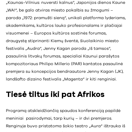
„Kaunas–Vilnius: nuversti kalnus“, Japonijos dienos Kaune
„WA!“, be galo atviras miesto pokalbis su žmogumi –
paroda „1972: pramušti sieną“, unikali platforma lyderiams,
akademikams, kultūros lauko profesionalams ir plačiajai
visuomenei – Europos kultūros sostinės forumas,
draugystę stiprinanti Kiemų šventė, šiuolaikinio miesto
festivalis „Audra“, Jenny Kagan paroda „Iš tamsos“,
pasaulinis litvakų forumas, specialiai Kaunui parašytos
kompozitoriaus Philipo Millerio (PAR) kantatos pasaulinė
premjera su koncepcijos bendraautore Jenny Kagan (JK),
landšafto dizaino festivalis „Magenta“ ir kiti renginiai.
Tiesė tiltus iki pat Afrikos
Programą atskleidžiančią spaudos konferenciją papildė
meniniai pasirodymai, tarp kurių – ir dvi premjeros.
Renginyje buvo pristatoma šokio teatro „Aura“ ištrauka iš