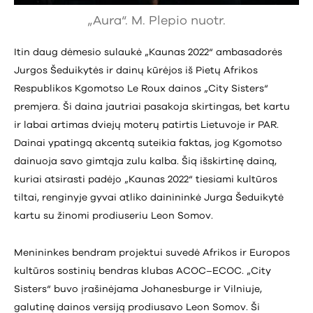
„Aura“. M. Plepio nuotr.
Itin daug dėmesio sulaukė „Kaunas 2022“ ambasadorės
Jurgos Šeduikytės ir dainų kūrėjos iš Pietų Afrikos
Respublikos Kgomotso Le Roux dainos „City Sisters“
premjera. Ši daina jautriai pasakoja skirtingas, bet kartu
ir labai artimas dviejų moterų patirtis Lietuvoje ir PAR.
Dainai ypatingą akcentą suteikia faktas, jog Kgomotso
dainuoja savo gimtąja zulu kalba. Šią išskirtinę dainą,
kuriai atsirasti padėjo „Kaunas 2022“ tiesiami kultūros
tiltai, renginyje gyvai atliko dainininkė Jurga Šeduikytė
kartu su žinomi prodiuseriu Leon Somov.
Menininkes bendram projektui suvedė Afrikos ir Europos
kultūros sostinių bendras klubas ACOC–ECOC. „City
Sisters“ buvo įrašinėjama Johanesburge ir Vilniuje,
galutinę dainos versiją prodiusavo Leon Somov. Ši