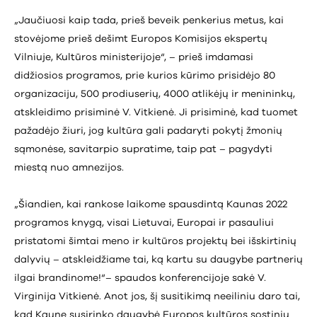
„Jaučiuosi kaip tada, prieš beveik penkerius metus, kai
stovėjome prieš dešimt Europos Komisijos ekspertų
Vilniuje, Kultūros ministerijoje“, – prieš imdamasi
didžiosios programos, prie kurios kūrimo prisidėjo 80
organizaciju, 500 prodiuserių, 4000 atlikėjų ir menininkų,
atskleidimo prisiminė V. Vitkienė. Ji prisiminė, kad tuomet
pažadėjo žiuri, jog kultūra gali padaryti pokytį žmonių
sąmonėse, savitarpio supratime, taip pat – pagydyti
miestą nuo amnezijos.
„Šiandien, kai rankose laikome spausdintą Kaunas 2022
programos knygą, visai Lietuvai, Europai ir pasauliui
pristatomi šimtai meno ir kultūros projektų bei išskirtinių
dalyvių – atskleidžiame tai, ką kartu su daugybe partnerių
ilgai brandinome!“– spaudos konferencijoje sakė V.
Virginija Vitkienė. Anot jos, šį susitikimą neeiliniu daro tai,
kad Kaune susirinko daugybė Europos kultūros sostinių