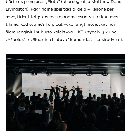
būsimos premjeros „Pluto“ (choreografija Matthew Dane
Livingston). Pagrindinė spektaklio idėja – kelionė per
savąjį identitetą: kas mes manome esantys, ar kuo mes
tikime, kad esame? Taip pat vyko jungtinio, išskirtinai
šiam renginiui suburto kolektyvo – KTU žygeivių klubo
„Ąžuolas“ ir „Slackline Lietuva“ komandos – pasirodymai.