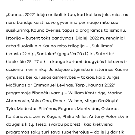
„Kaunas 2022“ idėja unikali ir tuo, kad kol kas joks miestas
nėra bandęs keisti savo gyvenimo per naujo mito sau
susikūrimą. Kauno žvėries, tapusio programos talismanu,
istorija – būtent toks bandymas. Didieji 2022 m. renginiai,
arba šiuolaikinio Kauno mito trilogija – „Sukilimas“
(sausio 22 d.), „Santaka“ (gegužės 20 d.) ir „Sutartis“
(lapkričio 25–27 d.) – drauge kuriami daugybės Lietuvos ir
užsienio menininkų. Jų idėjose atgimsta ir istorinės Kaune
gimusios bei kūrusios asmenybės – tokios, kaip Jurgis
Mačiūnas ar Emmanuel Levinas. Tarp „Kaunas 2022“
programoje žibančių vardų – William Kentridge, Marina
Abramović, Yoko Ono, Robert Wilson, Mirga Gražinytė-
Tyla, Modestas Pitrėnas, Edgaras Montvidas, Oskaras
Koršunovas, Jenny Kagan, Philip Miller, Antony Polonsky ir
daugelis kitų. Tiesa, svarbu pabrėžti, kad kiekviena
programos šakų turi savo superherojus – dalis jų dar tik