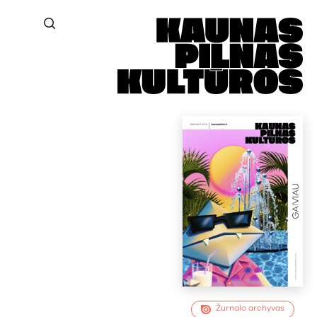
Žurnalo archyvas