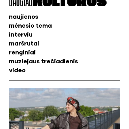
DAUGIAU
KULTŪROS
naujienos
mėnesio tema
interviu
maršrutai
renginiai
muziejaus trečiadienis
video