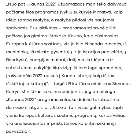
„Nuo pat „Kaunas 2022“ užuomazgos man teko dalyvauti
pačiame šios programos įvykių sūkuryje ir matyti, kaip
idėja tampa realybe, o realybė pildosi vis naujomis
spalvomis. Esu įsitikinęs – programos stiprybė glūdi
pačiose jos gimimo ištakose. Kauno, kaip būsimosios
Europos kultūros sostinės, vizija kilo iš bendruomenės, iš
menininkų, iš miesto gyventojų ir jo istorijos puoselėtojų.
Bendrystė, energijos mainai, dalijimasis idėjomis ir
sutelktumas pakylėjo šią viziją iki lemtingo sprendimo,
įrašysiančio 2022-uosius į Kauno istoriją kaip išties
išskirtinį laikotarpį“, – teigė LR kultūros ministras Simonas
Kairys. Ministras sakė neabejojantis, jog ambicinga
„Kaunas 2022“ programa sulauks didelio tarptautinio
dėmesio ir atgarsio: „Ji tikrai turi visas galimybes tapti
viena Europos kultūros sostinių programų, kurios vėliau
yra analizuojamos ir pristatomos kaip itin sėkmingi
pavyzdžiai“.