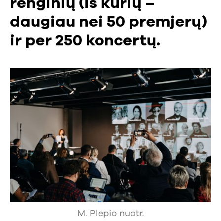
renginių (iš kurių –
daugiau nei 50 premjerų)
ir per 250 koncertų.
M. Plepio nuotr.