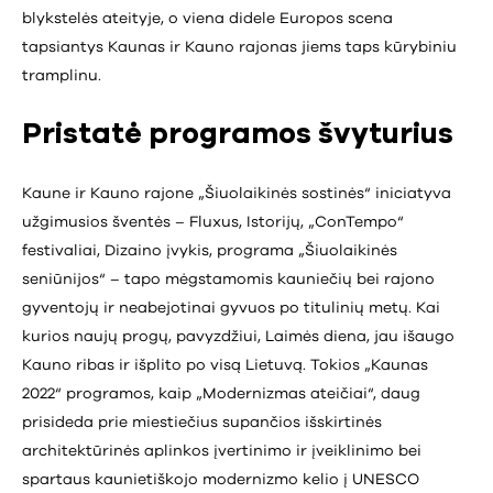
blykstelės ateityje, o viena didele Europos scena
tapsiantys Kaunas ir Kauno rajonas jiems taps kūrybiniu
tramplinu.
Pristatė programos švyturius
Kaune ir Kauno rajone „Šiuolaikinės sostinės“ iniciatyva
užgimusios šventės – Fluxus, Istorijų, „ConTempo“
festivaliai, Dizaino įvykis, programa „Šiuolaikinės
seniūnijos“ – tapo mėgstamomis kauniečių bei rajono
gyventojų ir neabejotinai gyvuos po titulinių metų. Kai
kurios naujų progų, pavyzdžiui, Laimės diena, jau išaugo
Kauno ribas ir išplito po visą Lietuvą. Tokios „Kaunas
2022“ programos, kaip „Modernizmas ateičiai“, daug
prisideda prie miestiečius supančios išskirtinės
architektūrinės aplinkos įvertinimo ir įveiklinimo bei
spartaus kaunietiškojo modernizmo kelio į UNESCO