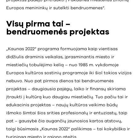
Europos menininkų ir sutelkti bendruomenes“.
Visų pirma tai –
bendruomenės projektas
„Kaunas 2022“ programa formuojama kaip vientisas
didžiulis draminis veikalas, įprasminantis miesto ir
miestiečių tobulėjimo kelią – nuo 1985 m. vykdomoje
Europos kultūros sostinių programoje iki šiol tokios vizijos
nebuvo. Nuo pat pirmos dienos tai bendruomenės
projektas – daugiausia pajėgų, laiko ir finansų skiriama
įtraukti į kultūrą kuo daugiau miestiečių. Tuo pačiu tai ir
edukacinis projektas – naujų kultūros veikimo būdų
išmoko šimtai šios srities profesionalų ir entuziastų, taip
pat – gausybė čia augančių jaunosios kartos atstovų,
taigi būsimasis „Kaunas 2022“ palikimas – tai kokybiška ir
turininga miesto ir rajono ateitis.