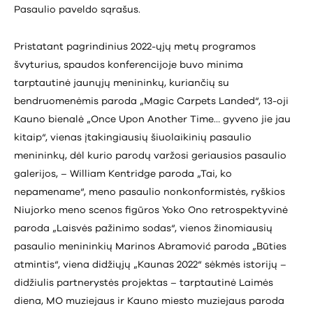
Pasaulio paveldo sąrašus.
Pristatant pagrindinius 2022-ųjų metų programos
švyturius, spaudos konferencijoje buvo minima
tarptautinė jaunųjų menininkų, kuriančių su
bendruomenėmis paroda „Magic Carpets Landed“, 13-oji
Kauno bienalė „Once Upon Another Time… gyveno jie jau
kitaip“, vienas įtakingiausių šiuolaikinių pasaulio
menininkų, dėl kurio parodų varžosi geriausios pasaulio
galerijos, – William Kentridge paroda „Tai, ko
nepamename“, meno pasaulio nonkonformistės, ryškios
Niujorko meno scenos figūros Yoko Ono retrospektyvinė
paroda „Laisvės pažinimo sodas“, vienos žinomiausių
pasaulio menininkių Marinos Abramović paroda „Būties
atmintis“, viena didžiųjų „Kaunas 2022“ sėkmės istorijų –
didžiulis partnerystės projektas – tarptautinė Laimės
diena, MO muziejaus ir Kauno miesto muziejaus paroda