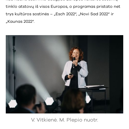
tinklo atstovų iš visos Europos, o programas pristato net
trys kultūros sostinės – „Esch 2022“, „Novi Sad 2022“ ir
„Kaunas 2022“.
V. Vitkienė. M. Plepio nuotr.