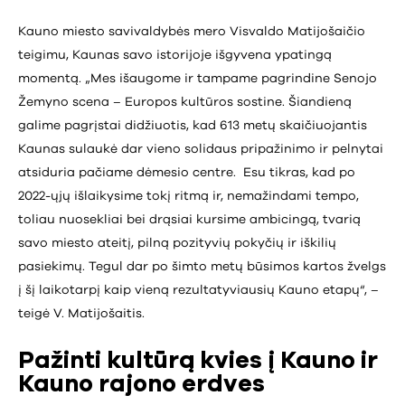
Kauno miesto savivaldybės mero Visvaldo Matijošaičio
teigimu, Kaunas savo istorijoje išgyvena ypatingą
momentą. „Mes išaugome ir tampame pagrindine Senojo
Žemyno scena – Europos kultūros sostine. Šiandieną
galime pagrįstai didžiuotis, kad 613 metų skaičiuojantis
Kaunas sulaukė dar vieno solidaus pripažinimo ir pelnytai
atsiduria pačiame dėmesio centre. Esu tikras, kad po
2022-ųjų išlaikysime tokį ritmą ir, nemažindami tempo,
toliau nuosekliai bei drąsiai kursime ambicingą, tvarią
savo miesto ateitį, pilną pozityvių pokyčių ir iškilių
pasiekimų. Tegul dar po šimto metų būsimos kartos žvelgs
į šį laikotarpį kaip vieną rezultatyviausių Kauno etapų“, –
teigė V. Matijošaitis.
Pažinti kultūrą kvies į Kauno ir
Kauno rajono erdves