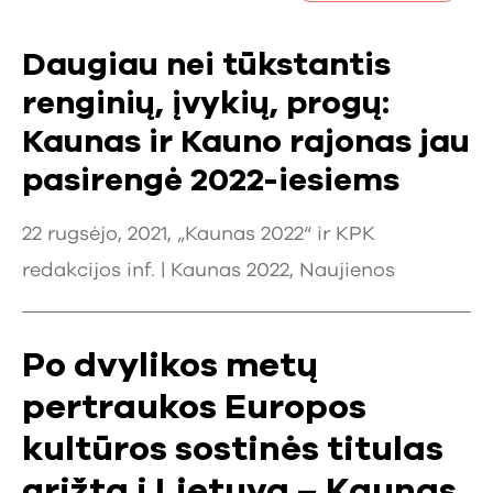
Daugiau nei tūkstantis
renginių, įvykių, progų:
Kaunas ir Kauno rajonas jau
pasirengė 2022-iesiems
22 rugsėjo, 2021, „Kaunas 2022“ ir KPK
redakcijos inf. |
Kaunas 2022
,
Naujienos
Po dvylikos metų
pertraukos Europos
kultūros sostinės titulas
grįžta į Lietuvą – Kaunas