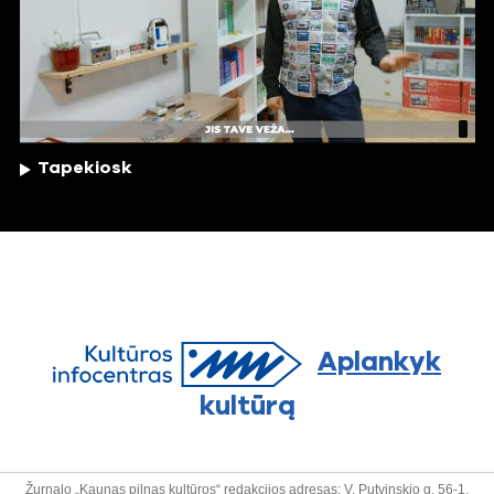
Tapekiosk
Aplankyk
kultūrą
Žurnalo „Kaunas pilnas kultūros“ redakcijos adresas: V. Putvinskio g. 56-1,