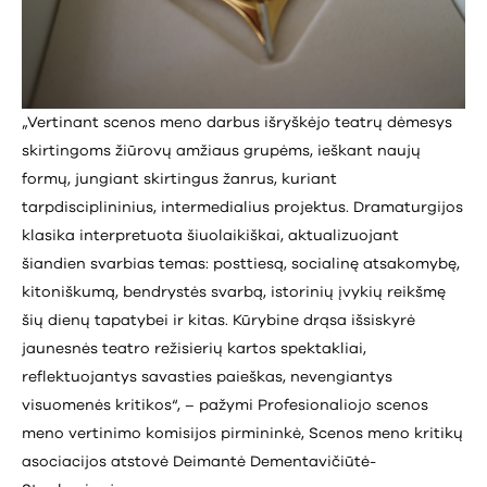
„Vertinant scenos meno darbus išryškėjo teatrų dėmesys
skirtingoms žiūrovų amžiaus grupėms, ieškant naujų
formų, jungiant skirtingus žanrus, kuriant
tarpdisciplininius, intermedialius projektus. Dramaturgijos
klasika interpretuota šiuolaikiškai, aktualizuojant
šiandien svarbias temas: posttiesą, socialinę atsakomybę,
kitoniškumą, bendrystės svarbą, istorinių įvykių reikšmę
šių dienų tapatybei ir kitas. Kūrybine drąsa išsiskyrė
jaunesnės teatro režisierių kartos spektakliai,
reflektuojantys savasties paieškas, nevengiantys
visuomenės kritikos“, – pažymi Profesionaliojo scenos
meno vertinimo komisijos pirmininkė, Scenos meno kritikų
asociacijos atstovė Deimantė Dementavičiūtė-