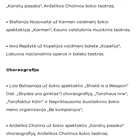
„Karalių pasaka“, Anželikos Cholinos šokio teatras;
• Stefanija Nosovaitė už Karmen vaidmenį šokio
spektaklyje „Karmen“, Kauno valstybinis muzikinis teatras;
• Ieva Repšytė už Kopelijos vaidmenį balete „Kopelija“,
Lietuvos nacionalinis operos ir baleto teatras.
Choreografija
• Liza Baliasnaja už šokio spektaklio „Shield is a Weapon“
(liet. „Skydas yra ginklas“) choreografiją, „Tanzhaus nrw“,
„Tanzfaktur Köln“ ir Nepriklausomo šiuolaikinio šokio
meno organizacija „Be kompanijos“;
• Anželika Cholina už šokio spektaklio „Karalių pasaka“
choreografiją, Anželikos Cholinos šokio teatras;