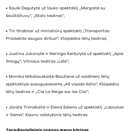
• Saulė Degutytė už lauko spektaklį „Mergaitė su
šau(kš)tuvu“, „Stalo teatras“;
• Tin Grabnar už miniatiūrų spektaklį „Transportas:
Prisisekite saugos diržus!“, Klaipėdos lėlių teatras;
• Justina Jukonytė ir Neringa Keršulytė už spektaklį „Apie
žmogų“, Vilniaus teatras „Lėlė“;
• Monika Mikalauskaitė-Baužienė už vaidmenį lėlių
spektaklyje suaugusiesiems „Aš visada šalia“, Klaipėdos
lėlių teatras ir „Cie La Neige sur les Cils“;
• Jūratė Trimakaitė ir Elena Selena už spektaklį „Lapiukas
ir žiema“, Kauno valstybinis lėlių teatras.
Tarpdisciplininio scenos meno kūrinys