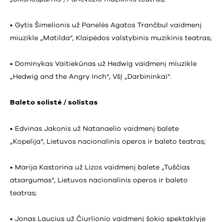
• Gytis Šimelionis už Panelės Agatos Trančbul vaidmenį
miuzikle „Matilda“, Klaipėdos valstybinis muzikinis teatras;
• Dominykas Vaitiekūnas už Hedwig vaidmenį miuzikle
„Hedwig and the Angry Inch“, VšĮ „Darbininkai“.
Baleto solistė / solistas
• Edvinas Jakonis už Natanaelio vaidmenį balete
„Kopelija“, Lietuvos nacionalinis operos ir baleto teatras;
• Marija Kastorina už Lizos vaidmenį balete „Tuščias
atsargumas“, Lietuvos nacionalinis operos ir baleto
teatras;
• Jonas Laucius už Čiurlionio vaidmenį šokio spektaklyje