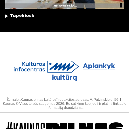
Tapekiosk
Aplankyk
kultūrą
Žurnalo „Kaunas pilnas kultūros“ redakcijos adresas: V. Putvinskio g. 56-1,
Kaunas © Visos teisės saugomos 2026. Be sutikimo kopijuoti ir platinti tinklapio
informaciją draudžiama.