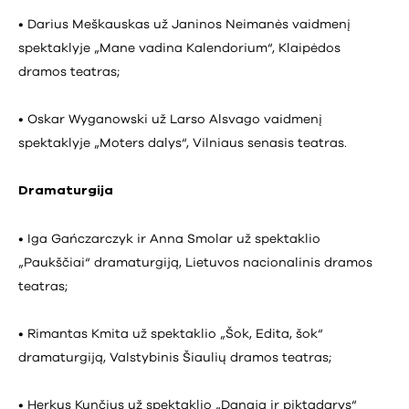
• Darius Meškauskas už Janinos Neimanės vaidmenį
spektaklyje „Mane vadina Kalendorium“, Klaipėdos
dramos teatras;
• Oskar Wyganowski už Larso Alsvago vaidmenį
spektaklyje „Moters dalys“, Vilniaus senasis teatras.
Dramaturgija
• Iga Gańczarczyk ir Anna Smolar už spektaklio
„Paukščiai“ dramaturgiją, Lietuvos nacionalinis dramos
teatras;
• Rimantas Kmita už spektaklio „Šok, Edita, šok“
dramaturgiją, Valstybinis Šiaulių dramos teatras;
• Herkus Kunčius už spektaklio „Danaja ir piktadarys“