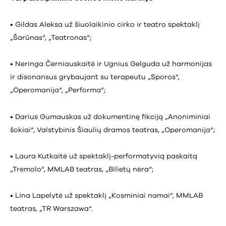
• Gildas Aleksa už šiuolaikinio cirko ir teatro spektaklį
„Šarūnas“, „Teatronas“;
• Neringa Černiauskaitė ir Ugnius Gelguda už harmonijas
ir disonansus grybaujant su terapeutu „Sporos“,
„Operomanija“, „Performa“;
• Darius Gumauskas už dokumentinę fikciją „Anoniminiai
šokiai“, Valstybinis Šiaulių dramos teatras, „Operomanija“;
• Laura Kutkaitė už spektaklį-performatyvią paskaitą
„Tremolo“, MMLAB teatras, „Bilietų nėra“;
• Lina Lapelytė už spektaklį „Kosminiai namai“, MMLAB
teatras, „TR Warszawa“.