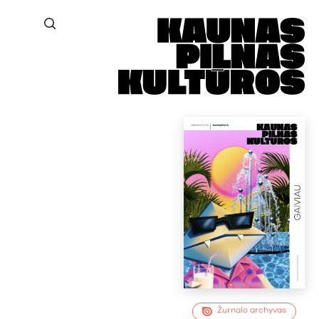
Žurnalo archyvas