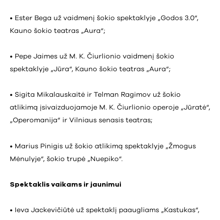
• Ester Bega už vaidmenį šokio spektaklyje „Godos 3.0“,
Kauno šokio teatras „Aura“;
• Pepe Jaimes už M. K. Čiurlionio vaidmenį šokio
spektaklyje „Jūra“, Kauno šokio teatras „Aura“;
• Sigita Mikalauskaitė ir Telman Ragimov už šokio
atlikimą įsivaizduojamoje M. K. Čiurlionio operoje „Jūratė“,
„Operomanija“ ir Vilniaus senasis teatras;
• Marius Pinigis už šokio atlikimą spektaklyje „Žmogus
Mėnulyje“, šokio trupė „Nuepiko“.
Spektaklis vaikams ir jaunimui
• Ieva Jackevičiūtė už spektaklį paaugliams „Kastukas“,