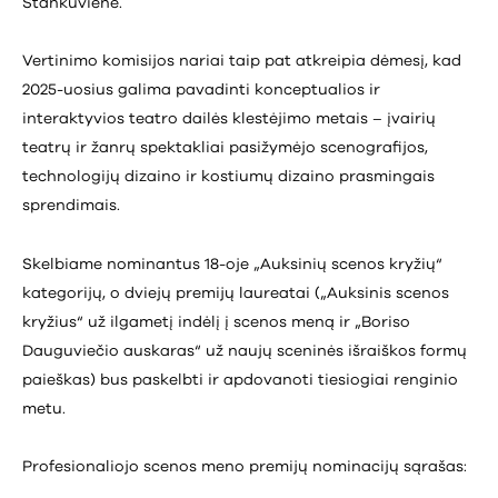
Stankuvienė.
Vertinimo komisijos nariai taip pat atkreipia dėmesį, kad
2025-uosius galima pavadinti konceptualios ir
interaktyvios teatro dailės klestėjimo metais – įvairių
teatrų ir žanrų spektakliai pasižymėjo scenografijos,
technologijų dizaino ir kostiumų dizaino prasmingais
sprendimais.
Skelbiame nominantus 18-oje „Auksinių scenos kryžių“
kategorijų, o dviejų premijų laureatai („Auksinis scenos
kryžius“ už ilgametį indėlį į scenos meną ir „Boriso
Dauguviečio auskaras“ už naujų sceninės išraiškos formų
paieškas) bus paskelbti ir apdovanoti tiesiogiai renginio
metu.
Profesionaliojo scenos meno premijų nominacijų sąrašas: