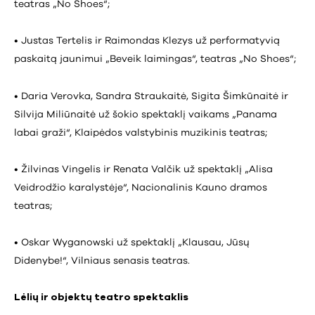
teatras „No Shoes“;
• Justas Tertelis ir Raimondas Klezys už performatyvią
paskaitą jaunimui „Beveik laimingas“, teatras „No Shoes“;
• Daria Verovka, Sandra Straukaitė, Sigita Šimkūnaitė ir
Silvija Miliūnaitė už šokio spektaklį vaikams „Panama
labai graži“, Klaipėdos valstybinis muzikinis teatras;
• Žilvinas Vingelis ir Renata Valčik už spektaklį „Alisa
Veidrodžio karalystėje“, Nacionalinis Kauno dramos
teatras;
• Oskar Wyganowski už spektaklį „Klausau, Jūsų
Didenybe!“, Vilniaus senasis teatras.
Lėlių ir objektų teatro spektaklis