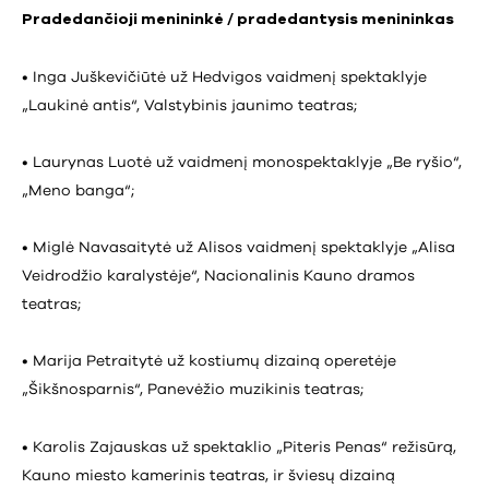
Pradedančioji menininkė / pradedantysis menininkas
• Inga Juškevičiūtė už Hedvigos vaidmenį spektaklyje
„Laukinė antis“, Valstybinis jaunimo teatras;
• Laurynas Luotė už vaidmenį monospektaklyje „Be ryšio“,
„Meno banga“;
• Miglė Navasaitytė už Alisos vaidmenį spektaklyje „Alisa
Veidrodžio karalystėje“, Nacionalinis Kauno dramos
teatras;
• Marija Petraitytė už kostiumų dizainą operetėje
„Šikšnosparnis“, Panevėžio muzikinis teatras;
• Karolis Zajauskas už spektaklio „Piteris Penas“ režisūrą,
Kauno miesto kamerinis teatras, ir šviesų dizainą