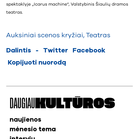
spektaklyje „Icarus machine“, Valstybinis Šiaulių dramos
teatras.
Auksiniai scenos kryžiai
,
Teatras
Dalintis
-
Twitter
Facebook
Kopijuoti nuorodą
DAUGIAU
KULTŪROS
naujienos
mėnesio tema
interviu