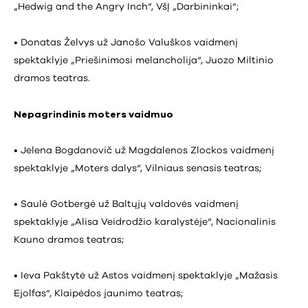
„Hedwig and the Angry Inch“, VšĮ „Darbininkai“;
• Donatas Želvys už Janošo Valuškos vaidmenį
spektaklyje „Priešinimosi melancholija“, Juozo Miltinio
dramos teatras.
Nepagrindinis moters vaidmuo
• Jelena Bogdanovič už Magdalenos Zlockos vaidmenį
spektaklyje „Moters dalys“, Vilniaus senasis teatras;
• Saulė Gotbergė už Baltųjų valdovės vaidmenį
spektaklyje „Alisa Veidrodžio karalystėje“, Nacionalinis
Kauno dramos teatras;
• Ieva Pakštytė už Astos vaidmenį spektaklyje „Mažasis
Ejolfas“, Klaipėdos jaunimo teatras;