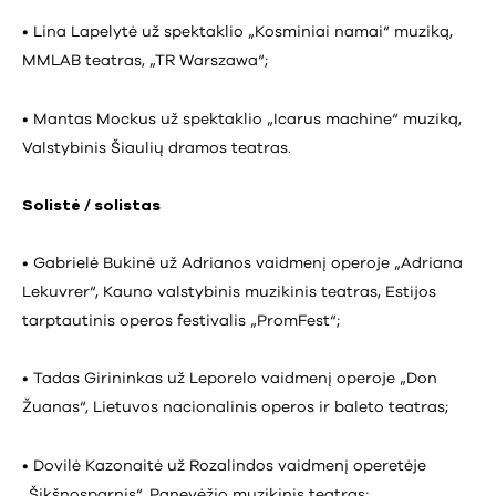
• Lina Lapelytė už spektaklio „Kosminiai namai“ muziką,
MMLAB teatras, „TR Warszawa“;
• Mantas Mockus už spektaklio „Icarus machine“ muziką,
Valstybinis Šiaulių dramos teatras.
Solistė / solistas
• Gabrielė Bukinė už Adrianos vaidmenį operoje „Adriana
Lekuvrer“, Kauno valstybinis muzikinis teatras, Estijos
tarptautinis operos festivalis „PromFest“;
• Tadas Girininkas už Leporelo vaidmenį operoje „Don
Žuanas“, Lietuvos nacionalinis operos ir baleto teatras;
• Dovilė Kazonaitė už Rozalindos vaidmenį operetėje
„Šikšnosparnis“, Panevėžio muzikinis teatras;