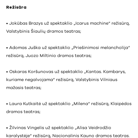
Režisūra
• Jokūbas Brazys už spektaklio „Icarus machine“ režisūrą,
Valstybinis Šiaulių dramos teatras;
• Adomas Juška už spektaklio „Priešinimosi melancholija“
režisūrą, Juozo Miltinio dramos teatras;
• Oskaras Koršunovas už spektaklio „Kantas. Kambarys,
kuriame negalvojama“ režisūrą, Valstybinis Vilniaus
mažasis teatras;
• Laura Kutkaitė už spektaklio „Milena“ režisūrą, Klaipėdos
dramos teatras;
• Žilvinas Vingelis už spektaklio „Alisa Veidrodžio
karalystėje“ režisūrą, Nacionalinis Kauno dramos teatras.