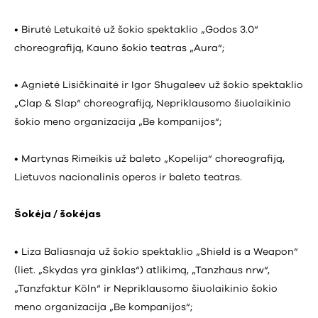
• Birutė Letukaitė už šokio spektaklio „Godos 3.0“
choreografiją, Kauno šokio teatras „Aura“;
• Agnietė Lisičkinaitė ir Igor Shugaleev už šokio spektaklio
„Clap & Slap“ choreografiją, Nepriklausomo šiuolaikinio
šokio meno organizacija „Be kompanijos“;
• Martynas Rimeikis už baleto „Kopelija“ choreografiją,
Lietuvos nacionalinis operos ir baleto teatras.
Šokėja / šokėjas
• Liza Baliasnaja už šokio spektaklio „Shield is a Weapon“
(liet. „Skydas yra ginklas“) atlikimą, „Tanzhaus nrw“,
„Tanzfaktur Köln“ ir Nepriklausomo šiuolaikinio šokio
meno organizacija „Be kompanijos“;