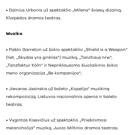
• Dainius Urbonis už spektaklio „Milena“ šviesų dizainą,
Klaipėdos dramos teatras.
Muzika
• Pablo Garreton už šokio spektaklio „Shield is a Weapon“
(liet. „Skydas yra ginklas“) muziką, „Tanzhaus nrw“,
„Tanzfaktur Köln“ ir Nepriklausomo šiuolaikinio šokio
meno organizacija „Be kompanijos“;
• Jievaras Jasinskis už baleto „Kopelija“ muzikinę
rekompoziciją, Lietuvos nacionalinis operos ir baleto
teatras;
• Vygintas Kisevičius už spektaklio „Priešinimosi
melancholija“ muziką, Juozo Miltinio dramos teatras;