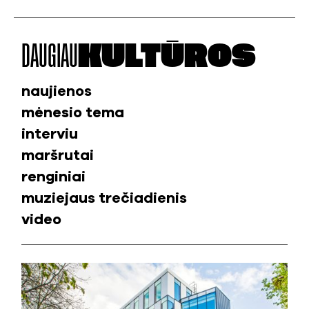
DAUGIAU
KULTŪROS
naujienos
mėnesio tema
interviu
maršrutai
renginiai
muziejaus trečiadienis
video