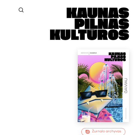
Žurnalo archyvas