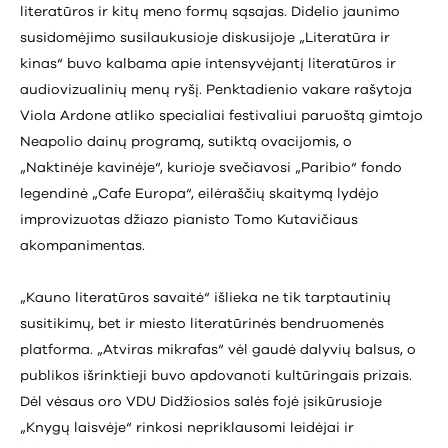
literatūros ir kitų meno formų sąsajas. Didelio jaunimo
susidomėjimo susilaukusioje diskusijoje „Literatūra ir
kinas“ buvo kalbama apie intensyvėjantį literatūros ir
audiovizualinių menų ryšį. Penktadienio vakare rašytoja
Viola Ardone atliko specialiai festivaliui paruoštą gimtojo
Neapolio dainų programą, sutiktą ovacijomis, o
„Naktinėje kavinėje“, kurioje svečiavosi „Paribio“ fondo
legendinė „Cafe Europa“, eilėraščių skaitymą lydėjo
improvizuotas džiazo pianisto Tomo Kutavičiaus
akompanimentas.
„Kauno literatūros savaitė“ išlieka ne tik tarptautinių
susitikimų, bet ir miesto literatūrinės bendruomenės
platforma. „Atviras mikrafas“ vėl gaudė dalyvių balsus, o
publikos išrinktieji buvo apdovanoti kultūringais prizais.
Dėl vėsaus oro VDU Didžiosios salės fojė įsikūrusioje
„Knygų laisvėje“ rinkosi nepriklausomi leidėjai ir