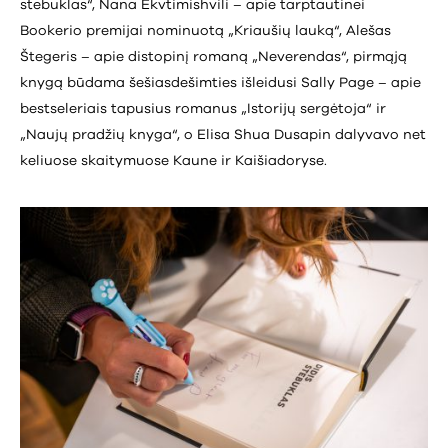
stebuklas“, Nana Ekvtimishvili – apie tarptautinei
Bookerio premijai nominuotą „Kriaušių lauką“, Alešas
Štegeris – apie distopinį romaną „Neverendas“, pirmąją
knygą būdama šešiasdešimties išleidusi Sally Page – apie
bestseleriais tapusius romanus „Istorijų sergėtoja“ ir
„Naujų pradžių knyga“, o Elisa Shua Dusapin dalyvavo net
keliuose skaitymuose Kaune ir Kaišiadoryse.