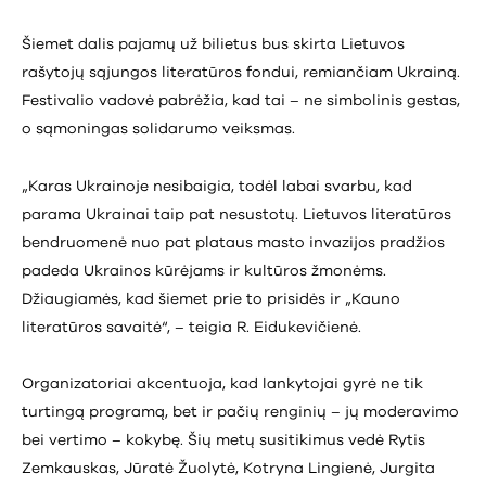
Šiemet dalis pajamų už bilietus bus skirta Lietuvos
rašytojų sąjungos literatūros fondui, remiančiam Ukrainą.
Festivalio vadovė pabrėžia, kad tai – ne simbolinis gestas,
o sąmoningas solidarumo veiksmas.
„Karas Ukrainoje nesibaigia, todėl labai svarbu, kad
parama Ukrainai taip pat nesustotų. Lietuvos literatūros
bendruomenė nuo pat plataus masto invazijos pradžios
padeda Ukrainos kūrėjams ir kultūros žmonėms.
Džiaugiamės, kad šiemet prie to prisidės ir „Kauno
literatūros savaitė“, – teigia R. Eidukevičienė.
Organizatoriai akcentuoja, kad lankytojai gyrė ne tik
turtingą programą, bet ir pačių renginių – jų moderavimo
bei vertimo – kokybę. Šių metų susitikimus vedė Rytis
Zemkauskas, Jūratė Žuolytė, Kotryna Lingienė, Jurgita