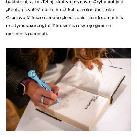
bukinistai, vyko „Tylieji skaitymai“, savo kūryba dalijosi
„Poetų pievelės“ nariai ir net kelias valandas truko
Czeslavo Miloszo romano „Isos slėnis“ bendruomeninis
skaitymas, surengtas 115-osioms rašytojo gimimo
metinėms paminėti.