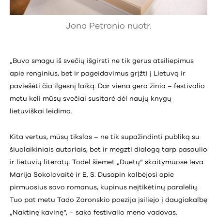
Jono Petronio nuotr.
„Buvo smagu iš svečių išgirsti ne tik gerus atsiliepimus
apie renginius, bet ir pageidavimus grįžti į Lietuvą ir
paviešėti čia ilgesnį laiką. Dar viena gera žinia – festivalio
metu keli mūsų svečiai susitarė dėl naujų knygų
lietuviškai leidimo.
Kita vertus, mūsų tikslas – ne tik supažindinti publiką su
šiuolaikiniais autoriais, bet ir megzti dialogą tarp pasaulio
ir lietuvių literatų. Todėl šiemet „Duetų“ skaitymuose Ieva
Marija Sokolovaitė ir E. S. Dusapin kalbėjosi apie
pirmuosius savo romanus, kupinus neįtikėtinų paralelių.
Tuo pat metu Tado Zaronskio poezija įsiliejo į daugiakalbę
„Naktinę kavinę“, – sako festivalio meno vadovas.