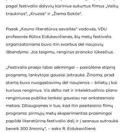
pagal festivalio dalyvių kūrinius sukurtus filmus „Vaikų
traukinys“, „Kruzas“ ir „Žiema Sokče“.
Pasak „Kauno literatūros savaitės“ vadovės, VDU
profesorės Rūtos Eidukevičienės, šių metų festivalis
organizatoriams buvo itin svarbus dėl naujovių
išbandymo. Jos teigimu, renginys pranoko lūkesčius.
„Festivalis praėjo labai sėkmingai – pasiūlėme stiprią
programą, lankytojai gausiai įsitraukė. Žinoma, prieš
startą buvo nuogąstavimų dėl naujienos – bilietų į kai
kuriuos renginius. Vis dėlto net ir intelektualinio plano
renginiuose publika lankėsi gausiau nei ankstesniais
metais. Džiaugiamės ir tuo, kad itin pasiteisino filmų
programa: pirmųjų metų eksperimentas prasmingai
papildė literatūrinę festivalio dalį ir į seansus sutraukė
beveik 300 žmonių“, – sako R. Eidukevičienė.