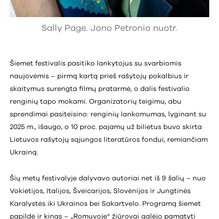
Sally Page. Jono Petronio nuotr.
Šiemet festivalis pasitiko lankytojus su svarbiomis
naujovėmis – pirmą kartą prieš rašytojų pokalbius ir
skaitymus surengta filmų pratarmė, o dalis festivalio
renginių tapo mokami. Organizatorių teigimu, abu
sprendimai pasiteisino: renginių lankomumas, lyginant su
2025 m., išaugo, o 10 proc. pajamų už bilietus buvo skirta
Lietuvos rašytojų sąjungos literatūros fondui, remiančiam
Ukrainą.
Šių metų festivalyje dalyvavo autoriai net iš 9 šalių – nuo
Vokietijos, Italijos, Šveicarijos, Slovėnijos ir Jungtinės
Karalystės iki Ukrainos bei Sakartvelo. Programą šiemet
papildė ir kinas – „Romuvoje“ žiūrovai galėjo pamatyti