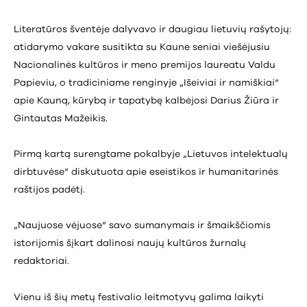
Literatūros šventėje dalyvavo ir daugiau lietuvių rašytojų:
atidarymo vakare susitikta su Kaune seniai viešėjusiu
Nacionalinės kultūros ir meno premijos laureatu Valdu
Papieviu, o tradiciniame renginyje „Išeiviai ir namiškiai“
apie Kauną, kūrybą ir tapatybę kalbėjosi Darius Žiūra ir
Gintautas Mažeikis.
Pirmą kartą surengtame pokalbyje „Lietuvos intelektualų
dirbtuvėse“ diskutuota apie eseistikos ir humanitarinės
raštijos padėtį.
„Naujuose vėjuose“ savo sumanymais ir šmaikščiomis
istorijomis šįkart dalinosi naujų kultūros žurnalų
redaktoriai.
Vienu iš šių metų festivalio leitmotyvų galima laikyti