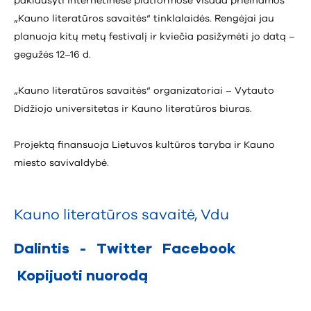
paklausyti internetinėse platformose visada prieinamos
„Kauno literatūros savaitės“ tinklalaidės. Rengėjai jau
planuoja kitų metų festivalį ir kviečia pasižymėti jo datą –
gegužės 12–16 d.
„Kauno literatūros savaitės“ organizatoriai – Vytauto
Didžiojo universitetas ir Kauno literatūros biuras.
Projektą finansuoja Lietuvos kultūros taryba ir Kauno
miesto savivaldybė.
Kauno literatūros savaitė
,
Vdu
Dalintis
-
Twitter
Facebook
Kopijuoti nuorodą