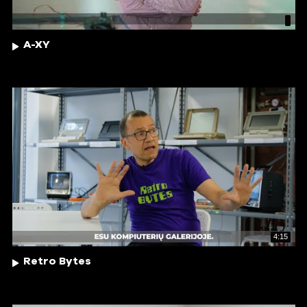
A-XY
4:15
Retro Bytes