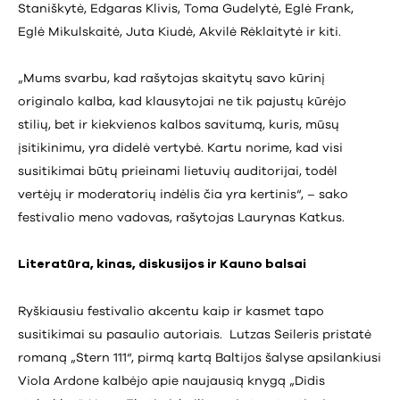
Staniškytė, Edgaras Klivis, Toma Gudelytė, Eglė Frank,
Eglė Mikulskaitė, Juta Kiudė, Akvilė Rėklaitytė ir kiti.
„Mums svarbu, kad rašytojas skaitytų savo kūrinį
originalo kalba, kad klausytojai ne tik pajustų kūrėjo
stilių, bet ir kiekvienos kalbos savitumą, kuris, mūsų
įsitikinimu, yra didelė vertybė. Kartu norime, kad visi
susitikimai būtų prieinami lietuvių auditorijai, todėl
vertėjų ir moderatorių indėlis čia yra kertinis“, – sako
festivalio meno vadovas, rašytojas Laurynas Katkus.
Literatūra, kinas, diskusijos ir Kauno balsai
Ryškiausiu festivalio akcentu kaip ir kasmet tapo
susitikimai su pasaulio autoriais. Lutzas Seileris pristatė
romaną „Stern 111“, pirmą kartą Baltijos šalyse apsilankiusi
Viola Ardone kalbėjo apie naujausią knygą „Didis