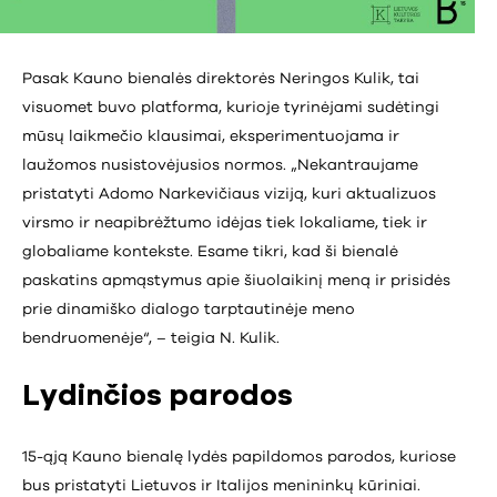
Pasak Kauno bienalės direktorės Neringos Kulik, tai
visuomet buvo platforma, kurioje tyrinėjami sudėtingi
mūsų laikmečio klausimai, eksperimentuojama ir
laužomos nusistovėjusios normos. „Nekantraujame
pristatyti Adomo Narkevičiaus viziją, kuri aktualizuos
virsmo ir neapibrėžtumo idėjas tiek lokaliame, tiek ir
globaliame kontekste. Esame tikri, kad ši bienalė
paskatins apmąstymus apie šiuolaikinį meną ir prisidės
prie dinamiško dialogo tarptautinėje meno
bendruomenėje“, – teigia N. Kulik.
Lydinčios parodos
15-ąją Kauno bienalę lydės papildomos parodos, kuriose
bus pristatyti Lietuvos ir Italijos menininkų kūriniai.