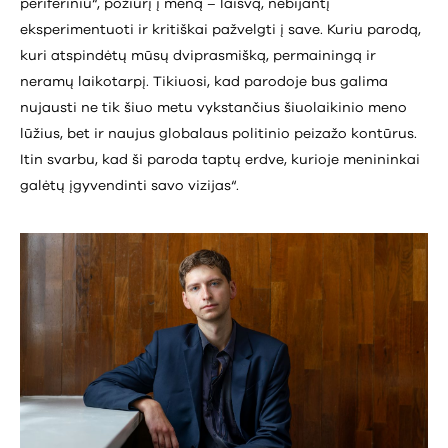
periferiniu“, požiūrį į meną – laisvą, nebijantį
eksperimentuoti ir kritiškai pažvelgti į save. Kuriu parodą,
kuri atspindėtų mūsų dviprasmišką, permainingą ir
neramų laikotarpį. Tikiuosi, kad parodoje bus galima
nujausti ne tik šiuo metu vykstančius šiuolaikinio meno
lūžius, bet ir naujus globalaus politinio peizažo kontūrus.
Itin svarbu, kad ši paroda taptų erdve, kurioje menininkai
galėtų įgyvendinti savo vizijas“.