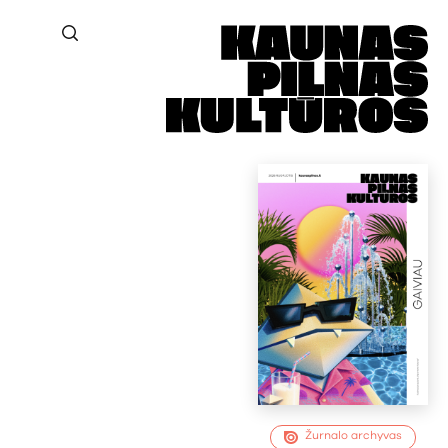
Žurnalo archyvas