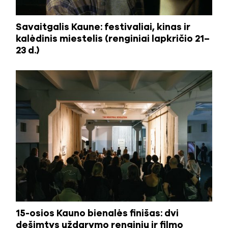
Savaitgalis Kaune: festivaliai, kinas ir
kalėdinis miestelis (renginiai lapkričio 21–
23 d.)
15-osios Kauno bienalės finišas: dvi
dešimtys uždarymo renginių ir filmo