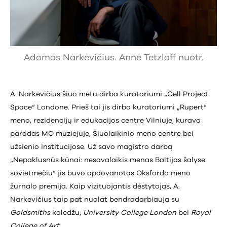
Adomas Narkevičius. Anne Tetzlaff nuotr.
A. Narkevičius šiuo metu dirba kuratoriumi „Cell Project
Space“ Londone. Prieš tai jis dirbo kuratoriumi „Rupert“
meno, rezidencijų ir edukacijos centre Vilniuje, kuravo
parodas MO muziejuje, Šiuolaikinio meno centre bei
užsienio institucijose. Už savo magistro darbą
„Nepaklusnūs kūnai: nesavalaikis menas Baltijos šalyse
sovietmečiu“ jis buvo apdovanotas Oksfordo meno
žurnalo premija. Kaip vizituojantis dėstytojas, A.
Narkevičius taip pat nuolat bendradarbiauja su
Goldsmiths
koledžu,
University College London
bei
Royal
College of Art
.