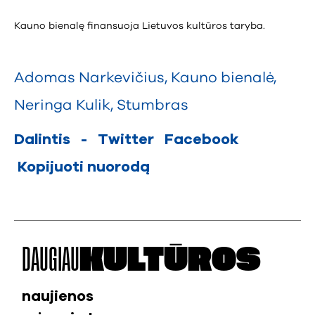
Kauno bienalę finansuoja Lietuvos kultūros taryba.
Adomas Narkevičius
,
Kauno bienalė
,
Neringa Kulik
,
Stumbras
Dalintis
-
Twitter
Facebook
Kopijuoti nuorodą
DAUGIAU
KULTŪROS
naujienos