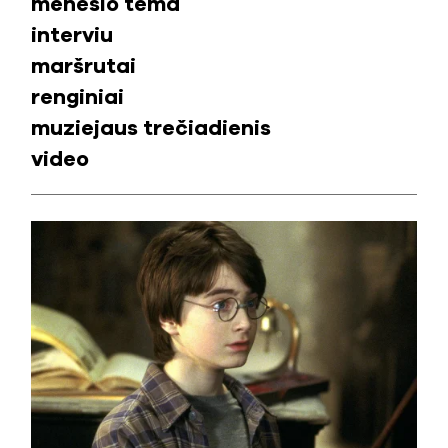
mėnesio tema
interviu
maršrutai
renginiai
muziejaus trečiadienis
video