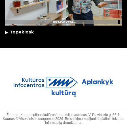
Tapekiosk
Aplankyk
kultūrą
Žurnalo „Kaunas pilnas kultūros“ redakcijos adresas: V. Putvinskio g. 56-1,
Kaunas © Visos teisės saugomos 2026. Be sutikimo kopijuoti ir platinti tinklapio
informaciją draudžiama.