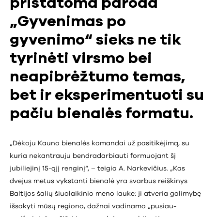
pristatoma paroda
„Gyvenimas po
gyvenimo“ sieks ne tik
tyrinėti virsmo bei
neapibrėžtumo temas,
bet ir eksperimentuoti su
pačiu bienalės formatu.
„Dėkoju Kauno bienalės komandai už pasitikėjimą, su
kuria nekantrauju bendradarbiauti formuojant šį
jubiliejinį 15-ąjį renginį“, – teigia A. Narkevičius. „Kas
dvejus metus vykstanti bienalė yra svarbus reiškinys
Baltijos šalių šiuolaikinio meno lauke: ji atveria galimybę
išsakyti mūsų regiono, dažnai vadinamo „pusiau-