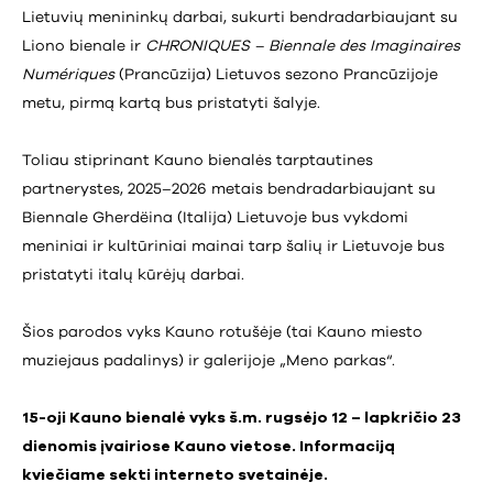
Lietuvių menininkų darbai, sukurti bendradarbiaujant su
Liono bienale ir
CHRONIQUES – Biennale des Imaginaires
Numériques
(Prancūzija) Lietuvos sezono Prancūzijoje
metu, pirmą kartą bus pristatyti šalyje.
Toliau stiprinant Kauno bienalės tarptautines
partnerystes, 2025–2026 metais bendradarbiaujant su
Biennale Gherdëina (Italija) Lietuvoje bus vykdomi
meniniai ir kultūriniai mainai tarp šalių ir Lietuvoje bus
pristatyti italų kūrėjų darbai.
Šios parodos vyks Kauno rotušėje (tai Kauno miesto
muziejaus padalinys) ir galerijoje „Meno parkas“.
15-oji Kauno bienalė vyks š.m. rugsėjo 12 – lapkričio 23
dienomis įvairiose Kauno vietose. Informaciją
kviečiame sekti
interneto svetainėje
.