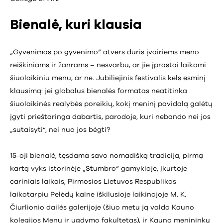
Bienalė, kuri klausia
„Gyvenimas po gyvenimo“ atvers duris įvairiems meno
reiškiniams ir žanrams – nesvarbu, ar jie įprastai laikomi
šiuolaikiniu menu, ar ne. Jubiliejinis festivalis kels esminį
klausimą: jei globalus bienalės formatas neatitinka
šiuolaikinės realybės poreikių, kokį meninį pavidalą galėtų
įgyti prieštaringa dabartis, parodoje, kuri nebando nei jos
„sutaisyti“, nei nuo jos bėgti?
15-oji bienalė, tęsdama savo nomadišką tradiciją, pirmą
kartą vyks istorinėje „Stumbro“ gamykloje, įkurtoje
cariniais laikais, Pirmosios Lietuvos Respublikos
laikotarpiu Pelėdų kalne iškilusioje laikinojoje M. K.
Čiurlionio dailės galerijoje (šiuo metu ją valdo Kauno
kolegijos Menų ir ugdymo fakultetas), ir Kauno menininkų