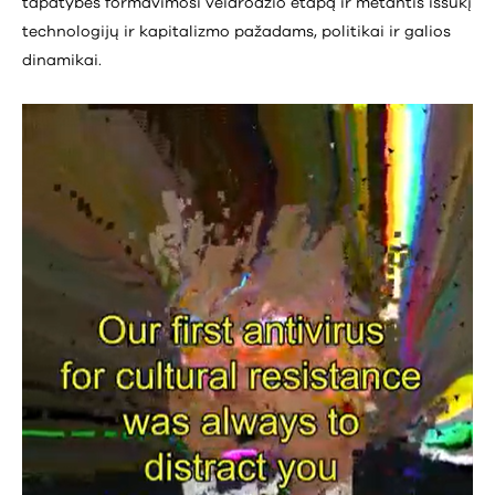
tapatybės formavimosi veidrodžio etapą ir metantis iššūkį
technologijų ir kapitalizmo pažadams, politikai ir galios
dinamikai.