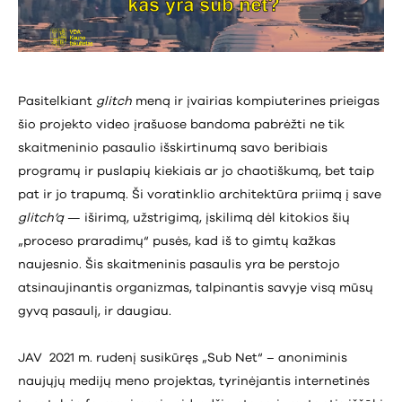
Pasitelkiant
glitch
meną ir įvairias kompiuterines prieigas
šio projekto video įrašuose bandoma pabrėžti ne tik
skaitmeninio pasaulio išskirtinumą savo beribiais
programų ir puslapių kiekiais ar jo chaotiškumą, bet taip
pat ir jo trapumą. Ši voratinklio architektūra priimą į save
glitch’ą
— iširimą, užstrigimą, įskilimą dėl kitokios šių
„proceso praradimų“ pusės, kad iš to gimtų kažkas
naujesnio. Šis skaitmeninis pasaulis yra be perstojo
atsinaujinantis organizmas, talpinantis savyje visą mūsų
gyvą pasaulį, ir daugiau.
JAV 2021 m. rudenį susikūręs „Sub Net“ – anoniminis
naujųjų medijų meno projektas, tyrinėjantis internetinės