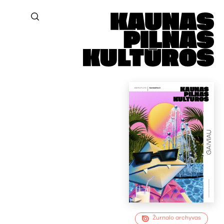
Žurnalo archyvas