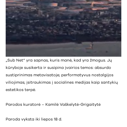
„Sub Net“ yra sapnas, kuris manė, kad yra žmogus. Jų
kūryboje susikerta ir susipina įvairios temos: absurdo
sustiprinimas metavisatoje; performatyvus nostalgijos
viliojimas; įsitraukimas į socialines medijas kaip santykių
estetikos terpė.
Parodos kuratorė – Kamilė Vaškelytė-Grigaitytė
Paroda vyksta iki liepos 18 d.