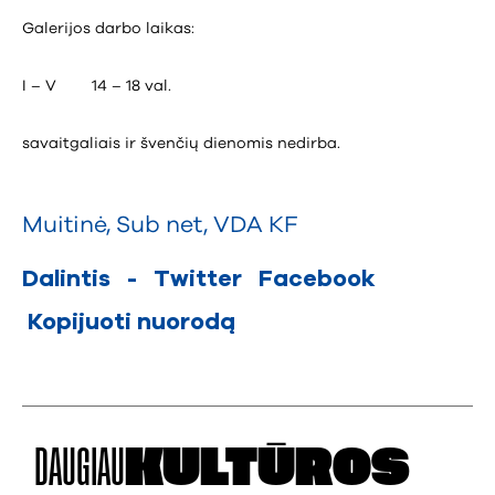
Galerijos darbo laikas:
I – V 14 – 18 val.
savaitgaliais ir švenčių dienomis nedirba.
Muitinė
,
Sub net
,
VDA KF
Dalintis
-
Twitter
Facebook
Kopijuoti nuorodą
DAUGIAU
KULTŪROS