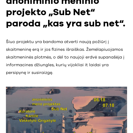
anoniminio meninio
projekto „Sub Net“
paroda „kas yra sub net“.
Šiuo projektu yra bandoma atverti naują požiūrį į
skaitmeninę erą ir jos fizines išraiškas. Žemėlapiuojamos
skaitmeninės plotmės, o dėl to naujoji erdvė supanašėja į
informacines džiungles, kurių vijokliai it laidai yra
persipynę ir susiraizgę.