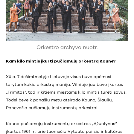
Orkestro archyvo nuotr.
Kam kilo mintis įkurti pučiamųjų orkestrą Kaune?
XX a. 7 dešimtmetyje Lietuvoje visus buvo apėmusi
tarytum kokia orkestrų manija. Vilniuje jau buvo įkurtas
„Trimitas“, tad ir kitiems miestams kilo mintis turėti savus.
Todėl beveik panašiu metu atsirado Kauno, Šiaulių,
Panevėžio pučiamųjų instrumentų orkestrai.
Kauno pučiamųjų instrumentų orkestras „Ąžuolynas“
įkurtas 1961 m. prie tuomečio Vytauto poilsio ir kultūros