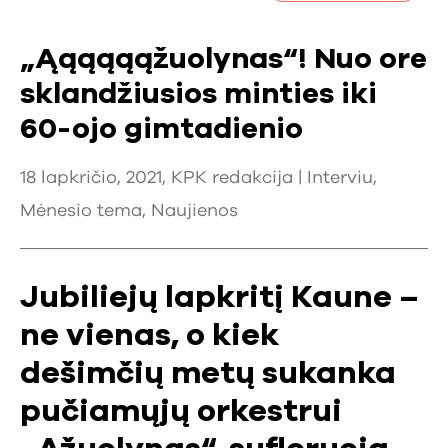
„Ąąąąąąžuolynas“! Nuo ore
sklandžiusios minties iki
60-ojo gimtadienio
18 lapkričio, 2021, KPK redakcija |
Interviu
,
Mėnesio tema
,
Naujienos
Jubiliejų lapkritį Kaune –
ne vienas, o kiek
dešimčių metų sukanka
pučiamųjų orkestrui