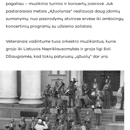
pagaliau – muzikinio turinio ir koncertų įvairovė. Juk
pastaraisiais metais „Ąžuolynas“ realizuoja daug įdomių
sumanymų: nuo pasirodymų atvirose ervėse iki ambicingų
koncertinių programų su užsienio solistais.
Veteranais vadintume tuos orkestro muzikantus, kurie
grojo iki Lietuvos Nepriklausomybės ir groja ligi šiol.
Džiaugiamės, kad tokių patyrusių „ąžuolų“ dar yra.