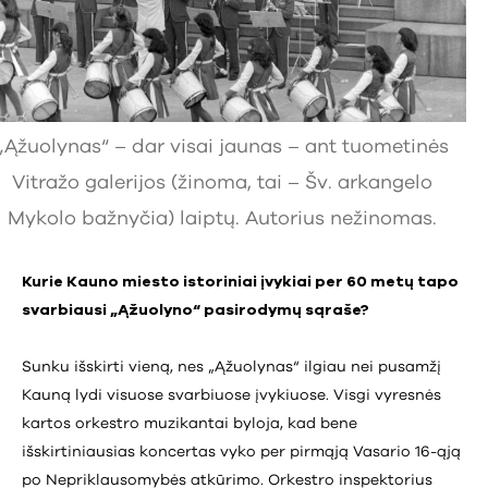
„Ąžuolynas“ – dar visai jaunas – ant tuometinės
Vitražo galerijos (žinoma, tai – Šv. arkangelo
Mykolo bažnyčia) laiptų. Autorius nežinomas.
Kurie Kauno miesto istoriniai įvykiai per 60 metų tapo
svarbiausi „Ąžuolyno“ pasirodymų sąraše?
Sunku išskirti vieną, nes „Ąžuolynas“ ilgiau nei pusamžį
Kauną lydi visuose svarbiuose įvykiuose. Visgi vyresnės
kartos orkestro muzikantai byloja, kad bene
išskirtiniausias koncertas vyko per pirmąją Vasario 16-ąją
po Nepriklausomybės atkūrimo. Orkestro inspektorius