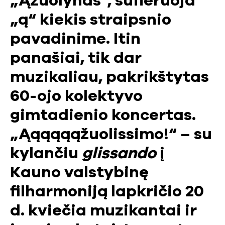
„Ąžuolynas“, sufleruoja
„ą“ kiekis straipsnio
pavadinime. Itin
panašiai, tik dar
muzikaliau, pakrikštytas
60-ojo kolektyvo
gimtadienio koncertas.
„Ąąąąąąžuolissimo!“ – su
kylančiu
glissando
į
Kauno valstybinę
filharmoniją lapkričio 20
d. kviečia muzikantai ir