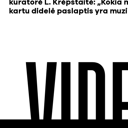
kuratorė L. Krėpštaitė: „Kokia 
kartu didelė paslaptis yra muz
VID