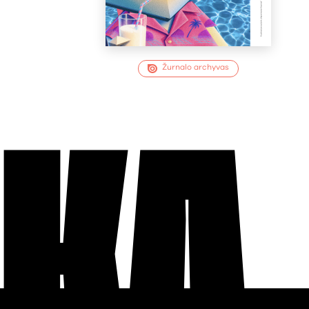
Žurnalo archyvas
EKA