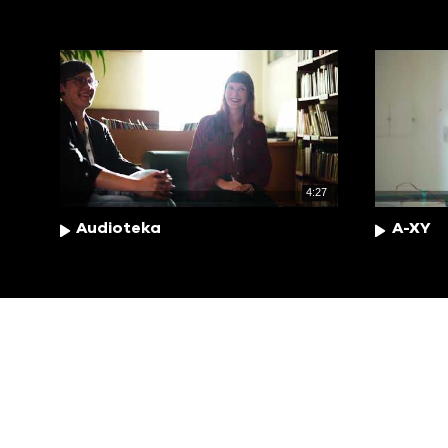
4:27
Audioteka
A-XY