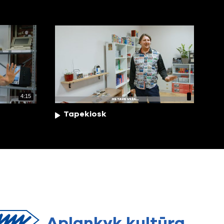
4:15
Tapekiosk
Aplankyk
kultūrą