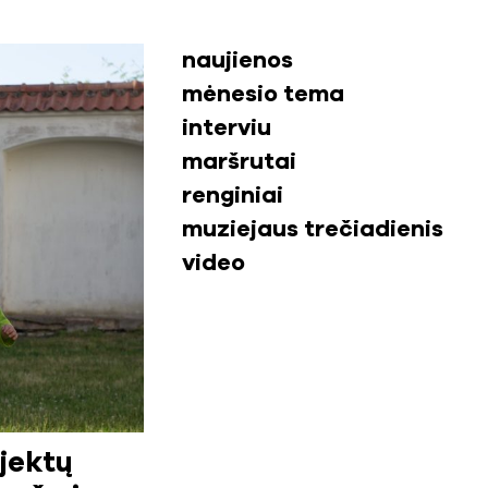
naujienos
mėnesio tema
interviu
maršrutai
renginiai
muziejaus trečiadienis
video
ojektų