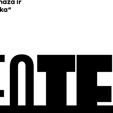
maža ir
ika“
EO
T