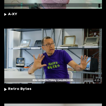
A-XY
4:15
Retro Bytes