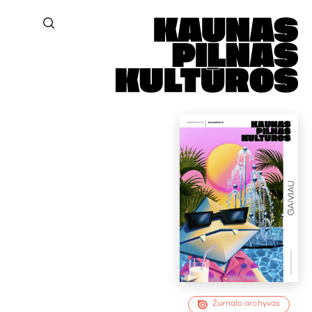
Žurnalo archyvas