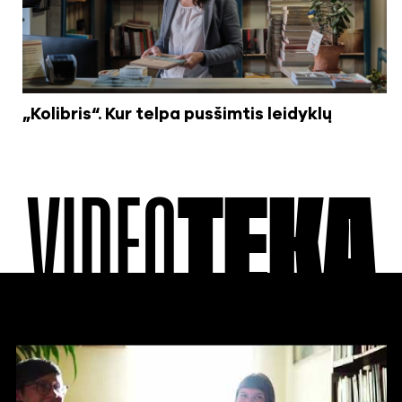
„Kolibris“. Kur telpa pusšimtis leidyklų
VIDEO
TEKA