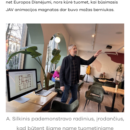
net Europos Disnėjumi, nors kūrė tuomet, kai būsimasis
JAV animacijos magnatas dar buvo mažas berniukas.
A. Silkinis pademonstravo radinius, įrodančius,
kad būtent šiame name tuometiniame