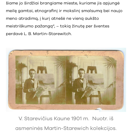
šiame jo širdžiai brangiame mieste, kuriame jis apjungė
meilę gamtai, etnografinį ir mokslinį smalsumą bei naujo
meno atradimą, į kurį atnešė ne vieną aukšto
meistriškumo pažangą“, – tokią žinutę per šventes
perdavė L. B. Martin-Starewitch.
V. Starevičius Kaune 1901 m. Nuotr. iš
asmeninės Martin-Starewich kolekcijos.