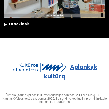
Tapekiosk
Aplankyk
kultūrą
Žurnalo „Kaunas pilnas kultūros“ redakcijos adresas: V. Putvinskio g. 56-1,
Kaunas © Visos teisės saugomos 2026. Be sutikimo kopijuoti ir platinti tinklapio
informaciją draudžiama.