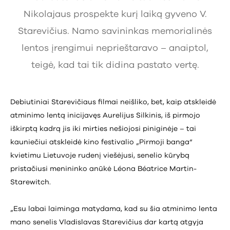
Nikolajaus prospekte kurį laiką gyveno V.
Starevičius. Namo savininkas memorialinės
lentos įrengimui neprieštaravo – anaiptol,
teigė, kad tai tik didina pastato vertę.
Debiutiniai Starevičiaus filmai neišliko, bet, kaip atskleidė
atminimo lentą inicijavęs Aurelijus Silkinis, iš pirmojo
iškirptą kadrą jis iki mirties nešiojosi piniginėje – tai
kauniečiui atskleidė kino festivalio „Pirmoji banga“
kvietimu Lietuvoje rudenį viešėjusi, senelio kūrybą
pristačiusi menininko anūkė Léona Béatrice Martin-
Starewitch.
„Esu labai laiminga matydama, kad su šia atminimo lenta
mano senelis Vladislavas Starevičius dar kartą atgyja