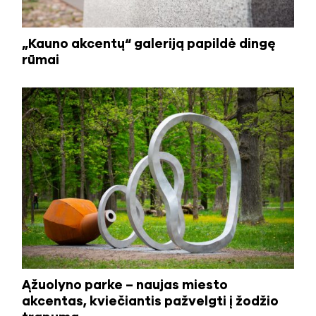
„Kauno akcentų“ galeriją papildė dingę
rūmai
Ąžuolyno parke – naujas miesto
akcentas, kviečiantis pažvelgti į žodžio