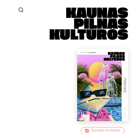
Žurnalo archyvas