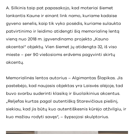
A. Silkinis taip pat papasakojo, kad moteriai šiemet
lankantis Kaune ir einant link namo, kuriame kadaise
gyveno senelis, kaip tik vyko posėdis, kuriame sulaukta
patvirtinimo ir leidimo atidengti šią memorialinę lentą
vieną nuo 2018 m. įgyvendinamo projekto „Kauno
akcentai“ objektų. Vien šiemet jų atidengta 32, iš viso
mieste – per 90 viešosioms erdvėms pagyvinti skirtų
akcentų.
Memorialinės lentos autorius – Algimantas Šlapikas. Jis
pastebėjo, kad naujasis objektas yra Laisvės alėjoje, tad
buvo svarbu suderinti klasiką ir šiuolaikinius akcentus.
„Reljefas kurtas pagal autentišką Starevičiaus piešinį,
siekiau, kad jis būtų kuo autentiškesnis kūrėjo atžvilgiu, ir
kuo mažiau rodyti savęs“, – šypsojosi skulptorius.