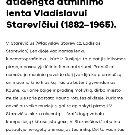
atidengta atminimo
lenta Vladislavui
Starevičiui (1882–1965).
V. Starevičius (Wladyslaw Starewicz, Ladislas
Starewich) Lenkijoje vadinamas lenkų
kinematografininku, kūrė ir Rusijoje, taip pat jis laikomas
pirmojo pasaulyje lėlinio filmo autoriumi. Prancūzai
nemažą jo meninio paveldo dalį įvardija kaip prancūzų
animacinio kino klasiką. Tačiau būtent gyvendamas
Kaune, kuriame baigė ir pradinę mokyklą, dirbo miesto
muziejuje (prie pastato Kauno rotušės aikštėje, kuriame
anksčiau veikė muziejus, galite aplankyti pirmąjį V.
Starevičiui skirtą akcentą – išraiškingą vabalų
kompoziciją), kitose įstaigose, V. Starevičius ištobulino
pasaulyje neregėtą animacijos techniką. Dėl to vadintas