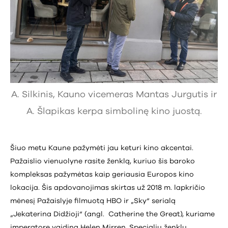
A. Silkinis, Kauno vicemeras Mantas Jurgutis ir
A. Šlapikas kerpa simbolinę kino juostą.
Šiuo metu Kaune pažymėti jau keturi kino akcentai.
Pažaislio vienuolyne rasite ženklą, kuriuo šis baroko
kompleksas pažymėtas kaip geriausia Europos kino
lokacija. Šis apdovanojimas skirtas už 2018 m. lapkričio
mėnesį Pažaislyje filmuotą HBO ir „Sky“ serialą
„Jekaterina Didžioji“ (angl. Catherine the Great), kuriame
imperatorę vaidina Helen Mirren. Specialiu ženklu