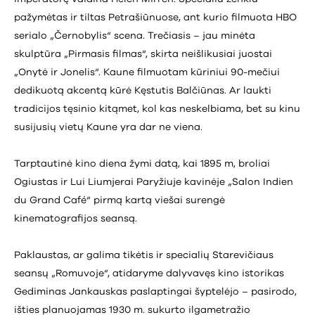
pažymėtas ir tiltas Petrašiūnuose, ant kurio filmuota HBO
serialo „Černobylis“ scena. Trečiasis – jau minėta
skulptūra „Pirmasis filmas“, skirta neišlikusiai juostai
„Onytė ir Jonelis“. Kaune filmuotam kūriniui 90-mečiui
dedikuotą akcentą kūrė Kęstutis Balčiūnas. Ar laukti
tradicijos tęsinio kitąmet, kol kas neskelbiama, bet su kinu
susijusių vietų Kaune yra dar ne viena.
Tarptautinė kino diena žymi datą, kai 1895 m, broliai
Ogiustas ir Lui Liumjerai Paryžiuje kavinėje „Salon Indien
du Grand Café“ pirmą kartą viešai surengė
kinematografijos seansą.
Paklaustas, ar galima tikėtis ir specialių Starevičiaus
seansų „Romuvoje“, atidaryme dalyvavęs kino istorikas
Gediminas Jankauskas paslaptingai šyptelėjo – pasirodo,
išties planuojamas 1930 m. sukurto ilgametražio