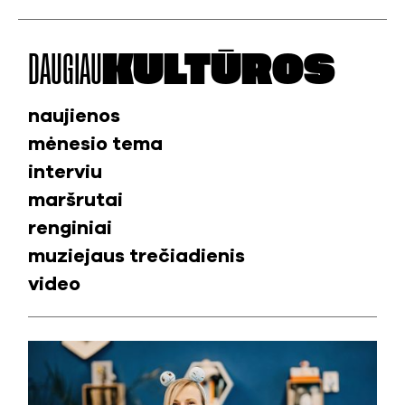
DAUGIAU
KULTŪROS
naujienos
mėnesio tema
interviu
maršrutai
renginiai
muziejaus trečiadienis
video