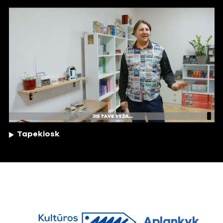
Tapekiosk
Aplankyk