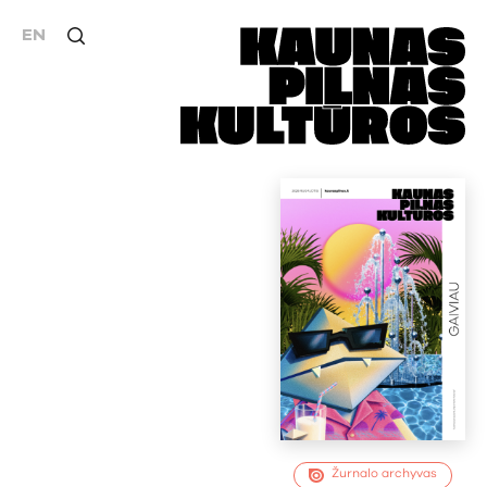
EN
Žurnalo archyvas