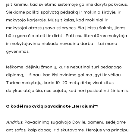
įsitikinimu, kad švietimo sistemoje galime daryti pokyčius.
Siekiame palikti spalvotą pėdsaką ir mokinio širdyje, ir
mokytojo karjeroje. Mūsų tikslas, kad mokiniai ir
mokytojai atrastų savo stiprybes, čia įleistų šaknis, jiems
būtų gera čia ateiti ir dirbti. Pati esu literatūros mokytoja
ir mokytojavimo niekada nevadinu darbu – tai mano
gyvenimas.
Ieškome idėjinių žmonių, kurie nebūtinai turi pedagogo
diplomą, – žinau, kad išsilavinimą galima įgyti ir vėliau.
Turime mokytojų, kurie 10–20 metų dirbę visai kitus
dalykus atėjo čia, nes pajuto, kad nori pasidalinti žiniomis.
O kodėl mokyklą pavadinote „Herojumi“?
Andrius
: Pavadinimą sugalvojo Dovilė, pamenu sėdėjome
ant sofos, kaip dabar, ir diskutavome. Herojus yra principų