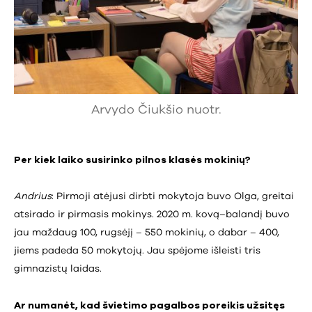
Arvydo Čiukšio nuotr.
Per kiek laiko susirinko pilnos klasės mokinių?
Andrius
: Pirmoji atėjusi dirbti mokytoja buvo Olga, greitai
atsirado ir pirmasis mokinys. 2020 m. kovą–balandį buvo
jau maždaug 100, rugsėjį – 550 mokinių, o dabar – 400,
jiems padeda 50 mokytojų. Jau spėjome išleisti tris
gimnazistų laidas.
Ar numanėt, kad švietimo pagalbos poreikis užsitęs