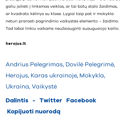
galiu įsilieti į linksmas veiklas, ar tai būtų stalo žaidimas,
ar kvadrato kėlinys su klase. Lygiai taip pat ir mokykla
neturi prarasti pagrindinio vaikystės elemento – žaidimo.
Tad labai linkiu vaikams neužsiauginti suaugusiojo kailio.
herojus.lt
Andrius Pelegrimas
,
Dovilė Pelegrimė
,
Herojus
,
Karas ukrainoje
,
Mokykla
,
Ukraina
,
Vaikystė
Dalintis
-
Twitter
Facebook
Kopijuoti nuorodą