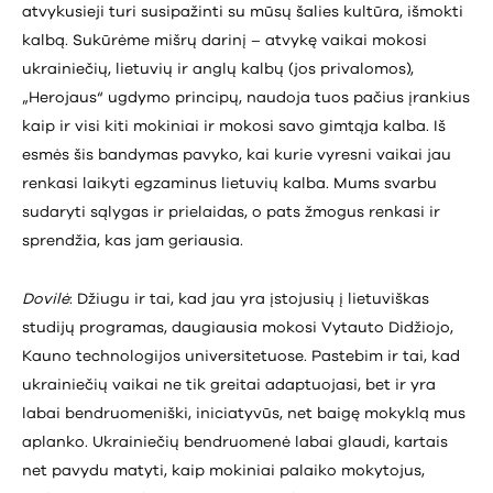
atvykusieji turi susipažinti su mūsų šalies kultūra, išmokti
kalbą. Sukūrėme mišrų darinį – atvykę vaikai mokosi
ukrainiečių, lietuvių ir anglų kalbų (jos privalomos),
„Herojaus“ ugdymo principų, naudoja tuos pačius įrankius
kaip ir visi kiti mokiniai ir mokosi savo gimtąja kalba. Iš
esmės šis bandymas pavyko, kai kurie vyresni vaikai jau
renkasi laikyti egzaminus lietuvių kalba. Mums svarbu
sudaryti sąlygas ir prielaidas, o pats žmogus renkasi ir
sprendžia, kas jam geriausia.
Dovilė
: Džiugu ir tai, kad jau yra įstojusių į lietuviškas
studijų programas, daugiausia mokosi Vytauto Didžiojo,
Kauno technologijos universitetuose. Pastebim ir tai, kad
ukrainiečių vaikai ne tik greitai adaptuojasi, bet ir yra
labai bendruomeniški, iniciatyvūs, net baigę mokyklą mus
aplanko. Ukrainiečių bendruomenė labai glaudi, kartais
net pavydu matyti, kaip mokiniai palaiko mokytojus,