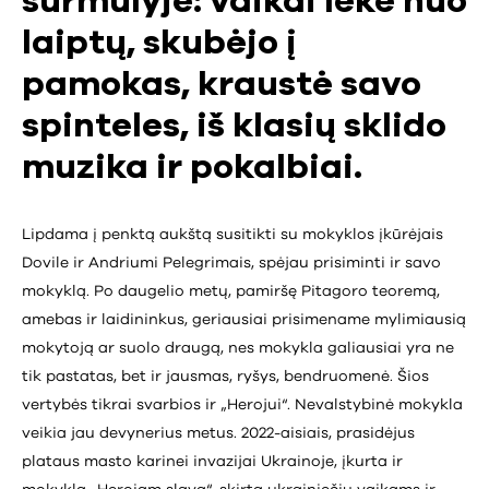
šurmulyje: vaikai lėkė nuo
laiptų, skubėjo į
pamokas, kraustė savo
spinteles, iš klasių sklido
muzika ir pokalbiai.
Lipdama į penktą aukštą susitikti su mokyklos įkūrėjais
Dovile ir Andriumi Pelegrimais, spėjau prisiminti ir savo
mokyklą. Po daugelio metų, pamiršę Pitagoro teoremą,
amebas ir laidininkus, geriausiai prisimename mylimiausią
mokytoją ar suolo draugą, nes mokykla galiausiai yra ne
tik pastatas, bet ir jausmas, ryšys, bendruomenė. Šios
vertybės tikrai svarbios ir „Herojui“. Nevalstybinė mokykla
veikia jau devynerius metus. 2022-aisiais, prasidėjus
plataus masto karinei invazijai Ukrainoje, įkurta ir