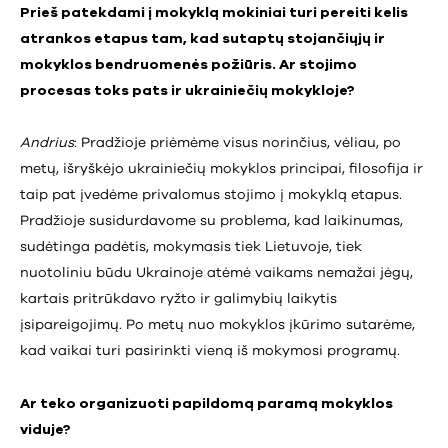
Prieš patekdami į mokyklą mokiniai turi pereiti kelis
atrankos etapus tam, kad sutaptų stojančiųjų ir
mokyklos bendruomenės požiūris. Ar stojimo
procesas toks pats ir ukrainiečių mokykloje?
Andrius
: Pradžioje priėmėme visus norinčius, vėliau, po
metų, išryškėjo ukrainiečių mokyklos principai, filosofija ir
taip pat įvedėme privalomus stojimo į mokyklą etapus.
Pradžioje susidurdavome su problema, kad laikinumas,
sudėtinga padėtis, mokymasis tiek Lietuvoje, tiek
nuotoliniu būdu Ukrainoje atėmė vaikams nemažai jėgų,
kartais pritrūkdavo ryžto ir galimybių laikytis
įsipareigojimų. Po metų nuo mokyklos įkūrimo sutarėme,
kad vaikai turi pasirinkti vieną iš mokymosi programų.
Ar teko organizuoti papildomą paramą mokyklos
viduje?