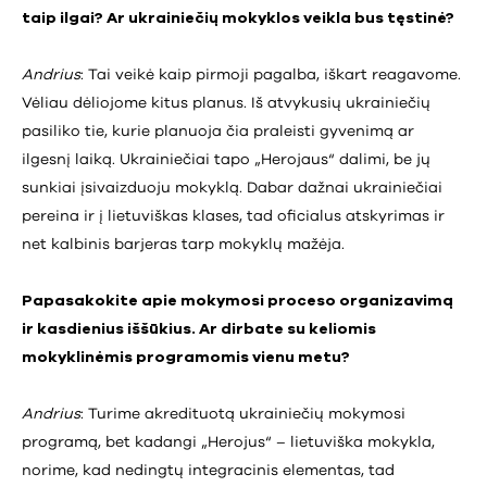
taip ilgai? Ar ukrainiečių mokyklos veikla bus tęstinė?
Andrius
: Tai veikė kaip pirmoji pagalba, iškart reagavome.
Vėliau dėliojome kitus planus. Iš atvykusių ukrainiečių
pasiliko tie, kurie planuoja čia praleisti gyvenimą ar
ilgesnį laiką. Ukrainiečiai tapo „Herojaus“ dalimi, be jų
sunkiai įsivaizduoju mokyklą. Dabar dažnai ukrainiečiai
pereina ir į lietuviškas klases, tad oficialus atskyrimas ir
net kalbinis barjeras tarp mokyklų mažėja.
Papasakokite apie mokymosi proceso organizavimą
ir kasdienius iššūkius. Ar dirbate su keliomis
mokyklinėmis programomis vienu metu?
Andrius
: Turime akredituotą ukrainiečių mokymosi
programą, bet kadangi „Herojus“ – lietuviška mokykla,
norime, kad nedingtų integracinis elementas, tad