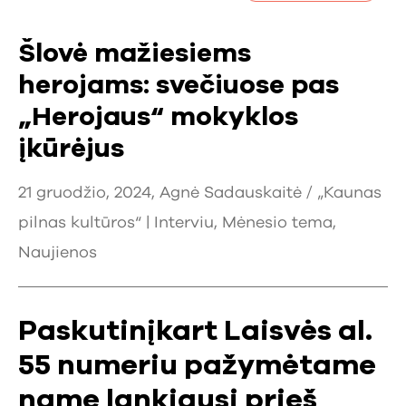
Šlovė mažiesiems
herojams: svečiuose pas
„Herojaus“ mokyklos
įkūrėjus
21 gruodžio, 2024, Agnė Sadauskaitė / „Kaunas
pilnas kultūros“ |
Interviu
,
Mėnesio tema
,
Naujienos
Paskutinįkart Laisvės al.
55 numeriu pažymėtame
name lankiausi prieš