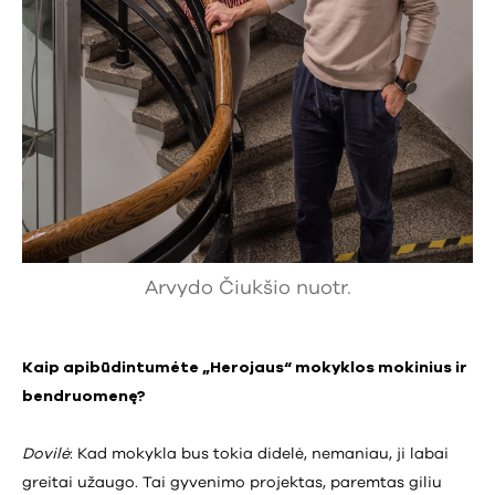
Arvydo Čiukšio nuotr.
Kaip apibūdintumėte „Herojaus“ mokyklos mokinius ir
bendruomenę?
Dovilė
: Kad mokykla bus tokia didelė, nemaniau, ji labai
greitai užaugo. Tai gyvenimo projektas, paremtas giliu