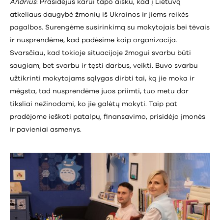
Andrius
: Prasidėjus karui tapo aišku, kad į Lietuvą
atkeliaus daugybė žmonių iš Ukrainos ir jiems reikės
pagalbos. Surengėme susirinkimą su mokytojais bei tėvais
ir nusprendėme, kad padėsime kaip organizacija.
Svarsčiau, kad tokioje situacijoje žmogui svarbu būti
saugiam, bet svarbu ir tęsti darbus, veikti. Buvo svarbu
užtikrinti mokytojams sąlygas dirbti tai, ką jie moka ir
mėgsta, tad nusprendėme juos priimti, tuo metu dar
tiksliai nežinodami, ko jie galėtų mokyti. Taip pat
pradėjome ieškoti patalpų, finansavimo, prisidėjo įmonės
ir pavieniai asmenys.