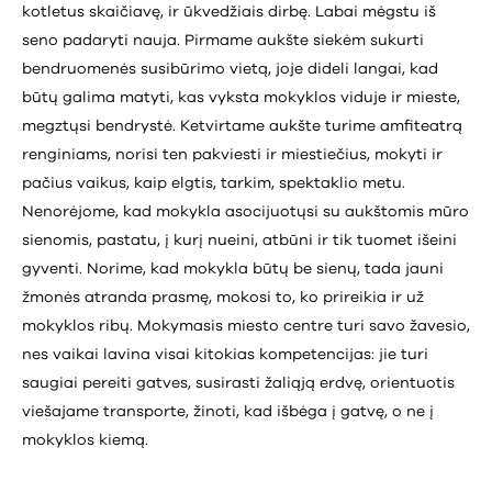
kotletus skaičiavę, ir ūkvedžiais dirbę. Labai mėgstu iš
seno padaryti nauja. Pirmame aukšte siekėm sukurti
bendruomenės susibūrimo vietą, joje dideli langai, kad
būtų galima matyti, kas vyksta mokyklos viduje ir mieste,
megztųsi bendrystė. Ketvirtame aukšte turime amfiteatrą
renginiams, norisi ten pakviesti ir miestiečius, mokyti ir
pačius vaikus, kaip elgtis, tarkim, spektaklio metu.
Nenorėjome, kad mokykla asocijuotųsi su aukštomis mūro
sienomis, pastatu, į kurį nueini, atbūni ir tik tuomet išeini
gyventi. Norime, kad mokykla būtų be sienų, tada jauni
žmonės atranda prasmę, mokosi to, ko prireikia ir už
mokyklos ribų. Mokymasis miesto centre turi savo žavesio,
nes vaikai lavina visai kitokias kompetencijas: jie turi
saugiai pereiti gatves, susirasti žaliąją erdvę, orientuotis
viešajame transporte, žinoti, kad išbėga į gatvę, o ne į
mokyklos kiemą.