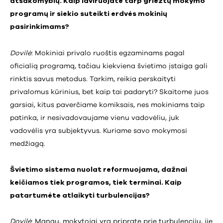
atsakomybių. Kaip laviruojate tarp griežtų mokymo
programų ir siekio suteikti erdvės mokinių
pasirinkimams?
Dovilė
: Mokiniai privalo ruoštis egzaminams pagal
oficialią programą, tačiau kiekviena švietimo įstaiga gali
rinktis savus metodus. Tarkim, reikia perskaityti
privalomus kūrinius, bet kaip tai padaryti? Skaitome juos
garsiai, kitus paverčiame komiksais, nes mokiniams taip
patinka, ir nesivadovaujame vienu vadovėliu, juk
vadovėlis yra subjektyvus. Kuriame savo mokymosi
medžiagą.
Švietimo sistema nuolat reformuojama, dažnai
keičiamos tiek programos, tiek terminai. Kaip
patartumėte atlaikyti turbulencijas?
Dovilė
: Manau, mokytojai yra pripratę prie turbulencijų, jie