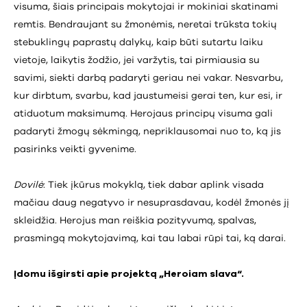
visuma, šiais principais mokytojai ir mokiniai skatinami
remtis. Bendraujant su žmonėmis, neretai trūksta tokių
stebuklingų paprastų dalykų, kaip būti sutartu laiku
vietoje, laikytis žodžio, jei varžytis, tai pirmiausia su
savimi, siekti darbą padaryti geriau nei vakar. Nesvarbu,
kur dirbtum, svarbu, kad jaustumeisi gerai ten, kur esi, ir
atiduotum maksimumą. Herojaus principų visuma gali
padaryti žmogų sėkmingą, nepriklausomai nuo to, ką jis
pasirinks veikti gyvenime.
Dovilė
: Tiek įkūrus mokyklą, tiek dabar aplink visada
mačiau daug negatyvo ir nesuprasdavau, kodėl žmonės jį
skleidžia. Herojus man reiškia pozityvumą, spalvas,
prasmingą mokytojavimą, kai tau labai rūpi tai, ką darai.
Įdomu išgirsti apie projektą „Heroiam slava“.