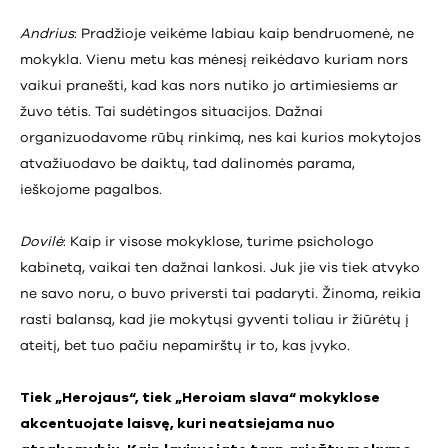
Andrius
: Pradžioje veikėme labiau kaip bendruomenė, ne
mokykla. Vienu metu kas mėnesį reikėdavo kuriam nors
vaikui pranešti, kad kas nors nutiko jo artimiesiems ar
žuvo tėtis. Tai sudėtingos situacijos. Dažnai
organizuodavome rūbų rinkimą, nes kai kurios mokytojos
atvažiuodavo be daiktų, tad dalinomės parama,
ieškojome pagalbos.
Dovilė
: Kaip ir visose mokyklose, turime psichologo
kabinetą, vaikai ten dažnai lankosi. Juk jie vis tiek atvyko
ne savo noru, o buvo priversti tai padaryti. Žinoma, reikia
rasti balansą, kad jie mokytųsi gyventi toliau ir žiūrėtų į
ateitį, bet tuo pačiu nepamirštų ir to, kas įvyko.
Tiek „Herojaus“, tiek „Heroiam slava“ mokyklose
akcentuojate laisvę, kuri neatsiejama nuo