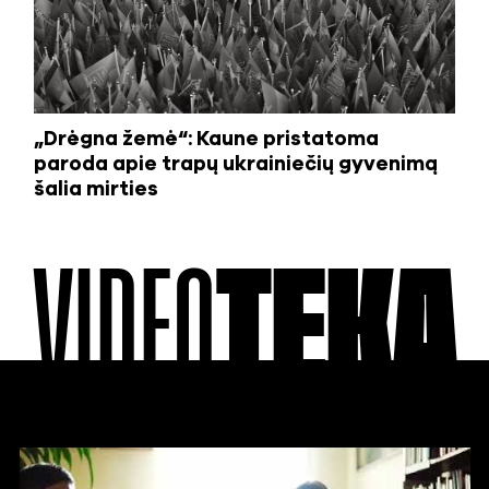
„Drėgna žemė“: Kaune pristatoma
paroda apie trapų ukrainiečių gyvenimą
šalia mirties
VIDEO
TEKA