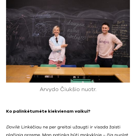
Arvydo Čiukšio nuotr.
Ko palinkėtumėte kiekvienam vaikui?
Dovilė
: Linkėčiau ne per greitai užaugti ir visada žaisti
plačiąja prasme. Man patinka būti mokykloje – čia nuolat