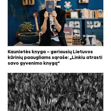
Kaunietės knyga – geriausių Lietuvos
kūrinių paaugliams sąraše: „Linkiu atrasti
savo gyvenimo knygą“