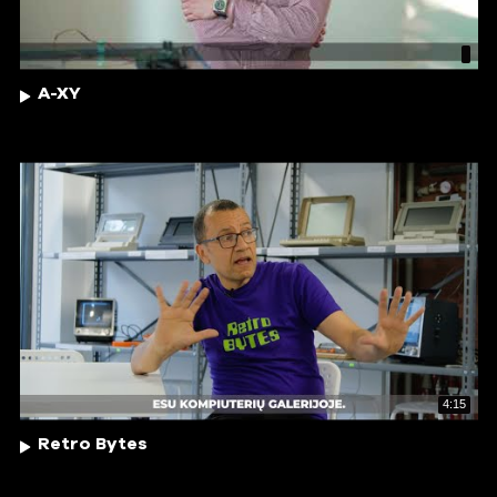
A-XY
4:15
Retro Bytes