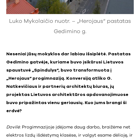
Luko Mykolaičio nuotr. – „Herojaus“ pastatas
Gedimino g.
Neseniai jūsų mokyklos dar labiau išsiplėtė. Pastatas
Gedimino gatvėje, kuriame buvo įsikūrusi Lietuvos
spaustuvė „Spindulys“, buvo transformuota į
„Herojaus“ progimnaziją. Konversiją atliko G.
Natkevičiaus ir partnerių architektų biuras, jų
projektas Lietuvos architektūros apdovanojimuose
buvo pripažintas vienu geriausių. Kuo jums brangi ši
erdvė?
Dovilė
: Progimnazijoje įdėjome daug darbo, braižėme net
elektros lizdų išdėstymą klasėse, ir valgyt esame dėlioję, ir