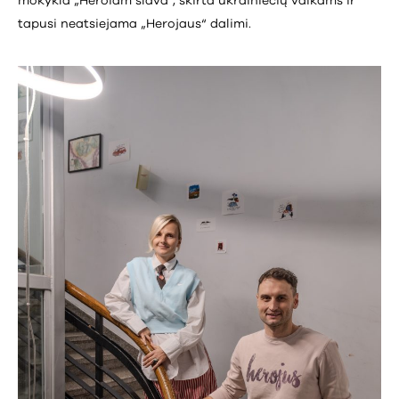
mokykla „Heroiam slava“, skirta ukrainiečių vaikams ir
tapusi neatsiejama „Herojaus“ dalimi.