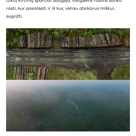
tokių kirtimų sparčiai daugėja, vargšėms rūšims sunku
rasti, kur pasislėpti ir iš kur, vėliau atsikūrus miškui,
sugrįžti.