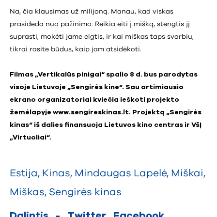
Na, čia klausimas už milijoną. Manau, kad viskas
prasideda nuo pažinimo. Reikia eiti į mišką, stengtis jį
suprasti, mokėti jame elgtis, ir kai miškas taps svarbiu,
tikrai rasite būdus, kaip jam atsidėkoti.
Filmas „Vertikalūs pinigai“ spalio 8 d. bus parodytas
visoje Lietuvoje „Sengirės kine“. Sau artimiausio
ekrano organizatoriai kviečia ieškoti projekto
žemėlapyje
www.sengireskinas.lt
. Projektą „Sengirės
kinas“ iš dalies finansuoja Lietuvos kino centras ir VšĮ
„Virtuoliai“.
Estija
,
Kinas
,
Mindaugas Lapelė
,
Miškai
,
Miškas
,
Sengirės kinas
Dalintis
-
Twitter
Facebook