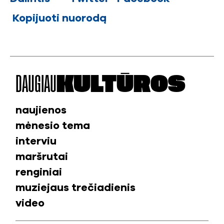
Kopijuoti nuorodą
DAUGIAU
KULTŪROS
naujienos
mėnesio tema
interviu
maršrutai
renginiai
muziejaus trečiadienis
video