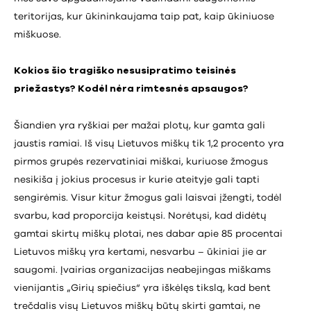
teritorijas, kur ūkininkaujama taip pat, kaip ūkiniuose
miškuose.
Kokios šio tragiško nesusipratimo teisinės
priežastys? Kodėl nėra
rimtesnės apsaugos?
Šiandien yra ryškiai per mažai plotų, kur gamta gali
jaustis ramiai. Iš visų Lietuvos miškų tik 1,2 procento yra
pirmos grupės rezervatiniai miškai, kuriuose žmogus
nesikiša į jokius procesus ir kurie ateityje gali tapti
sengirėmis. Visur kitur žmogus gali laisvai įžengti, todėl
svarbu, kad proporcija keistųsi. Norėtųsi, kad didėtų
gamtai skirtų miškų plotai, nes dabar apie 85 procentai
Lietuvos miškų yra kertami, nesvarbu – ūkiniai jie ar
saugomi. Įvairias organizacijas neabejingas miškams
vienijantis „Girių spiečius“ yra iškėlęs tikslą, kad bent
trečdalis visų Lietuvos miškų būtų skirti gamtai, ne