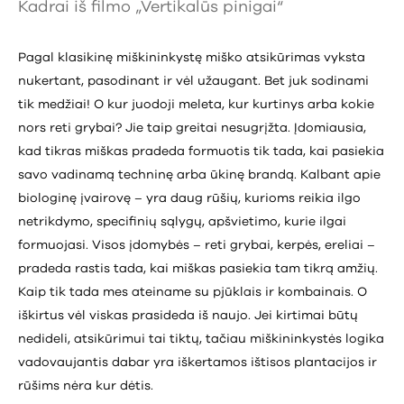
Kadrai iš filmo „Vertikalūs pinigai“
Pagal klasikinę miškininkystę miško atsikūrimas vyksta
nukertant, pasodinant ir vėl užaugant. Bet juk sodinami
tik medžiai! O kur juodoji meleta, kur kurtinys arba kokie
nors reti grybai? Jie taip greitai nesugrįžta. Įdomiausia,
kad tikras miškas pradeda formuotis tik tada, kai pasiekia
savo vadinamą techninę arba ūkinę brandą. Kalbant apie
biologinę įvairovę – yra daug rūšių, kurioms reikia ilgo
netrikdymo, specifinių sąlygų, apšvietimo, kurie ilgai
formuojasi. Visos įdomybės – reti grybai, kerpės, ereliai –
pradeda rastis tada, kai miškas pasiekia tam tikrą amžių.
Kaip tik tada mes ateiname su pjūklais ir kombainais. O
iškirtus vėl viskas prasideda iš naujo. Jei kirtimai būtų
nedideli, atsikūrimui tai tiktų, tačiau miškininkystės logika
vadovaujantis dabar yra iškertamos ištisos plantacijos ir
rūšims nėra kur dėtis.