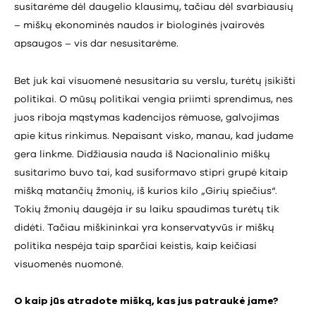
susitarėme dėl daugelio klausimų, tačiau dėl svarbiausių
– miškų ekonominės naudos ir biologinės įvairovės
apsaugos – vis dar nesusitarėme.
Bet juk kai visuomenė nesusitaria su verslu, turėtų įsikišti
politikai. O mūsų politikai vengia priimti sprendimus, nes
juos riboja mąstymas kadencijos rėmuose, galvojimas
apie kitus rinkimus. Nepaisant visko, manau, kad judame
gera linkme. Didžiausia nauda iš Nacionalinio miškų
susitarimo buvo tai, kad susiformavo stipri grupė kitaip
mišką matančių žmonių, iš kurios kilo „Girių spiečius“.
Tokių žmonių daugėja ir su laiku spaudimas turėtų tik
didėti. Tačiau miškininkai yra konservatyvūs ir miškų
politika nespėja taip sparčiai keistis, kaip keičiasi
visuomenės nuomonė.
O kaip jūs atradote mišką, kas jus patraukė jame?