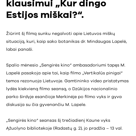
klausimui „Kur dingo
Estijos miškai?“.
Žiūrint šį filmą sunku negalvoti apie Lietuvos miškų
situaciją, kuri, kaip sako botanikas dr. Mindaugas Lapelė,
labai panaši.
Spalio mėnesio „Sengirės kino“ ambasadoriumi tapęs M.
Lapelė pasakoja apie tai, kaip filmo „Vertikalūs pinigai“
temos rezonuoja Lietuvoje. Gamtininko video pristatymas
lydės kiekvieną filmo seansą, o Dzūkijos nacionalinio
parko širdyje esančioje Merkinėje po filmo vyks ir gyva
diskusija su čia gyvenančiu M. Lapele.
„Sengirės kino“ seansas šį trečiadienį Kaune vyks
Ąžuolyno bibliotekoje (Radastų g. 2), jo pradžia – 13 val.