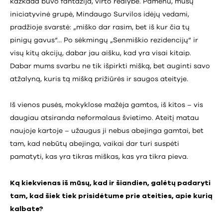
kažkada buvo fantazija, virto realybe. Pamenu, mūsų
iniciatyvinė grupė, Mindaugo Survilos idėjų vedami,
pradžioje svarstė: „miško dar rasim, bet iš kur čia tų
pinigų gavus“… Po sėkmingų „Senmiškio rezidencijų“ ir
visų kitų akcijų, dabar jau aišku, kad yra visai kitaip.
Dabar mums svarbu ne tik išpirkti mišką, bet auginti savo
atžalyną, kuris tą mišką prižiūrės ir saugos ateityje.
Iš vienos pusės, mokyklose mažėja gamtos, iš kitos – vis
daugiau atsiranda neformalaus švietimo. Ateitį matau
naujoje kartoje – užaugus ji nebus abejinga gamtai, bet
tam, kad nebūtų abejinga, vaikai dar turi suspėti
pamatyti, kas yra tikras miškas, kas yra tikra pieva.
Ką kiekvienas iš mūsų, kad ir šiandien, galėtų padaryti
tam, kad šiek tiek prisidėtume prie ateities, apie kurią
kalbate?