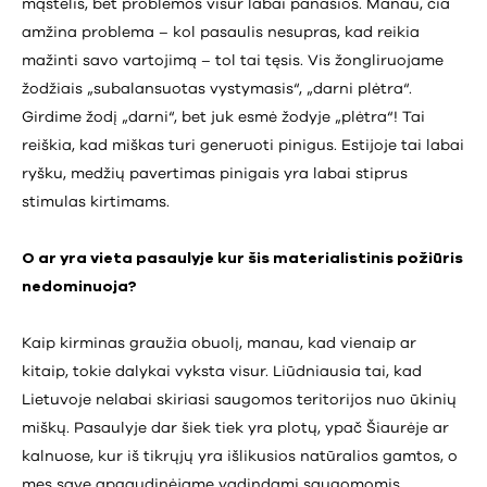
mąstelis, bet problemos visur labai panašios. Manau, čia
amžina problema – kol pasaulis nesupras, kad reikia
mažinti savo vartojimą – tol tai tęsis. Vis žongliruojame
žodžiais „subalansuotas vystymasis“, „darni plėtra“.
Girdime žodį „darni“, bet juk esmė žodyje „plėtra“! Tai
reiškia, kad miškas turi generuoti pinigus. Estijoje tai labai
ryšku, medžių pavertimas pinigais yra labai stiprus
stimulas kirtimams.
O ar yra vieta pasaulyje kur šis materialistinis požiūris
nedominuoja?
Kaip kirminas graužia obuolį, manau, kad vienaip ar
kitaip, tokie dalykai vyksta visur. Liūdniausia tai, kad
Lietuvoje nelabai skiriasi saugomos teritorijos nuo ūkinių
miškų. Pasaulyje dar šiek tiek yra plotų, ypač Šiaurėje ar
kalnuose, kur iš tikrųjų yra išlikusios natūralios gamtos, o
mes save apgaudinėjame vadindami saugomomis