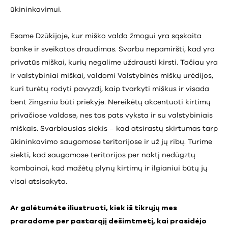
ūkininkavimui.
Esame Dzūkijoje, kur miško valda žmogui yra sąskaita
banke ir sveikatos draudimas. Svarbu nepamiršti, kad yra
privatūs miškai, kurių negalime uždrausti kirsti. Tačiau yra
ir valstybiniai miškai, valdomi Valstybinės miškų urėdijos,
kuri turėtų rodyti pavyzdį, kaip tvarkyti miškus ir visada
bent žingsniu būti priekyje. Nereikėtų akcentuoti kirtimų
privačiose valdose, nes tas pats vyksta ir su valstybiniais
miškais. Svarbiausias siekis – kad atsirastų skirtumas tarp
ūkininkavimo saugomose teritorijose ir už jų ribų. Turime
siekti, kad saugomose teritorijos per naktį nedūgztų
kombainai, kad mažėtų plynų kirtimų ir ilgianiui būtų jų
visai atsisakyta.
Ar galėtumėte iliustruoti, kiek iš tikrųjų mes
praradome per pastarąjį dešimtmetį, kai prasidėjo