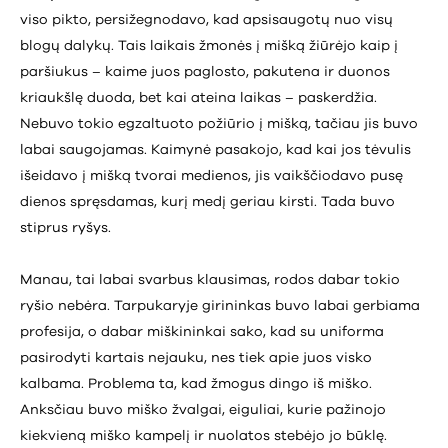
viso pikto, persižegnodavo, kad apsisaugotų nuo visų
blogų dalykų. Tais laikais žmonės į mišką žiūrėjo kaip į
paršiukus – kaime juos paglosto, pakutena ir duonos
kriaukšlę duoda, bet kai ateina laikas – paskerdžia.
Nebuvo tokio egzaltuoto požiūrio į mišką, tačiau jis buvo
labai saugojamas. Kaimynė pasakojo, kad kai jos tėvulis
išeidavo į mišką tvorai medienos, jis vaikščiodavo pusę
dienos spręsdamas, kurį medį geriau kirsti. Tada buvo
stiprus ryšys.
Manau, tai labai svarbus klausimas, rodos dabar tokio
ryšio nebėra. Tarpukaryje girininkas buvo labai gerbiama
profesija, o dabar miškininkai sako, kad su uniforma
pasirodyti kartais nejauku, nes tiek apie juos visko
kalbama. Problema ta, kad žmogus dingo iš miško.
Anksčiau buvo miško žvalgai, eiguliai, kurie pažinojo
kiekvieną miško kampelį ir nuolatos stebėjo jo būklę.