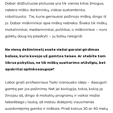
Dabar didžiuliuose plotuose yra tik vienas kitas žmogus,
nebėra miško darbininkų, viskas sustambinta,
robotizuota. Tie, kurie geriausiai pažinojo mišką, dingo iš
jo. Dabar miškininkai apie mišką nešneka. Šneka tik miškų
mokslininkai, medienininkai, politikai, o miškininkai – nors
galėtų daug ką pasakyti – jų balsų nesigirdi.
Ne vieną dešimtmetį esate viešai garsiai girdimas
balsas, kuris kovoja už gamtos teises. Ar stebite tam
tikrus pokyčius, ne tik miškų susitarimo atžvilgiu, bet
apskritai aplinkosaugoje?
Labai graži profesoriaus Tado Ivanausko idėja – išsaugoti
gamtą per jos pažinimą. Net jei biologija, tokia, kokią ją
žinojau aš, dingo iš mokyklų programų ir vaikai mažai
tebeišbėga į lauką, aš matau didėjantį visuomenės
susidomėjimą gamta ir miškais. Prieš kokius 30 ar 40 metų