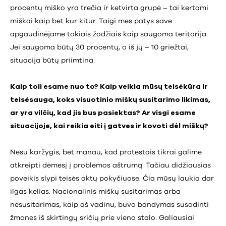
procentų miško yra trečia ir ketvirta grupė – tai kertami
miškai kaip bet kur kitur. Taigi mes patys save
apgaudinėjame tokiais žodžiais kaip saugoma teritorija.
Jei saugoma būtų 30 procentų, o iš jų – 10 griežtai,
situacija būtų priimtina.
Kaip toli esame nuo to? Kaip veikia mūsų teisėkūra ir
teisėsauga, koks visuotinio miškų susitarimo likimas,
ar yra vilčių, kad jis bus pasiektas? Ar visgi esame
situacijoje, kai reikia eiti į gatves ir kovoti dėl miškų?
Nesu karžygis, bet manau, kad protestais tikrai galime
atkreipti dėmesį į problemos aštrumą. Tačiau didžiausias
poveikis slypi teisės aktų pokyčiuose. Čia mūsų laukia dar
ilgas kelias. Nacionalinis miškų susitarimas arba
nesusitarimas, kaip aš vadinu, buvo bandymas susodinti
žmones iš skirtingų sričių prie vieno stalo. Galiausiai