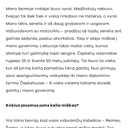
Mano šeimoje rinkėjai buvo vyrai. Medžiotojų nebuvo,
žvejojo tik šiek tiek ir viską rinkdavo ne moterys, o vyrai.
Mano tėtis, senelis ir aš daug grybavom ir uogavom.
Važiuodavom su motociklu – pradžioj aš lopšy, senelis ant
galinės sėdynės, paskui atvirkščiai. Taip ir atėjo miškas į
mano gyvenimą. Lietuvoje labai mažai vietų, kurios
ateityje turi galimybę tapti sengire. Čepkelių rezervatas
rugsėjo 25 d. šventė 50 metų jubiliejų. Tai buvo ta vieta,
kur aš pirmą kartą pamačiau tikrą gamtą. Nuo pirmųjų
savo spanguoliavimų vaikystėje iki mano diplominio
tyrimo Čepkeliuose – ši vieta visiems laikams atvedė
gamtą į mano gyvenimą.
Kokius jausmus jums kelia miškas?
Yra tokia teorija, kad visos viduramžių katedros – Reimso,
Šartro, ir kitos, buvo sukurtos pagal miško modelį. Tos