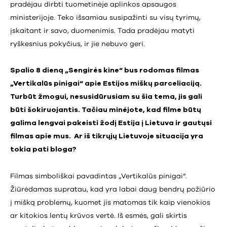
pradėjau dirbti tuometinėje aplinkos apsaugos
ministerijoje. Teko išsamiau susipažinti su visų tyrimų,
įskaitant ir savo, duomenimis. Tada pradėjau matyti
ryškesnius pokyčius, ir jie nebuvo geri.
Spalio 8 dieną „Sengirės kine“ bus rodomas filmas
„Vertikalūs pinigai“ apie Estijos miškų parceliaciją.
Turbūt žmogui, nesusidūrusiam su šia tema, jis gali
būti šokiruojantis. Tačiau minėjote, kad filme būtų
galima lengvai pakeisti žodį Estija į Lietuva ir gautųsi
filmas apie mus. Ar iš tikrųjų Lietuvoje situacija yra
tokia pati bloga?
Filmas simboliškai pavadintas „Vertikalūs pinigai“.
Žiūrėdamas supratau, kad yra labai daug bendrų požiūrio
į mišką problemų, kuomet jis matomas tik kaip vienokios
ar kitokios lentų krūvos vertė. Iš esmės, gali skirtis