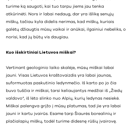
turime ką saugoti, kai tuo tarpu jiems jau tenka
atkūrinėti. Nors ir labai nedaug, dar yra išlikę senųjų
miškų, tačiau kyla didelis nerimas, kad miškų, kuriais
galėtų džiaugtis mūsų vaikai ir anūkai, ilgainiui nebeliks, o
norisi, kad jų būtų vis daugiau.
Kuo išskirtiniai Lietuvos miškai?
Vertinant geologinio laiko skalėje, mūsų miškai labai
jauni. Visas Lietuvos kraštovaizdis yra labai jaunas,
suformuotas paskutinio ledynmečio. Iš karto po jo čia
buvo tuščia ir miškai, tarsi keliaujantys medžiai iš „Žiedų
valdovo“, iš lėto slinko nuo Alpių, kurių ledynas nesiekė.
Miškai palengva grįžo į mūsų platumas, tad jie yra labai
jauni ir kartu įvairūs. Esame tarp Šiaurės borealinių ir
plačialapių miškų, todėl turime didesnę rūšių įvairovę.