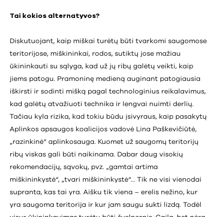
Tai kokios alternatyvos?
Diskutuojant, kaip miškai turėtų būti tvarkomi saugomose
teritorijose, miškininkai, rodos, sutiktų jose mažiau
ūkininkauti su sąlyga, kad už jų ribų galėtų veikti, kaip
jiems patogu. Pramoninę medieną auginant patogiausia
iškirsti ir sodinti mišką pagal technologinius reikalavimus,
kad galėtų atvažiuoti technika ir lengvai nuimti derlių.
Tačiau kyla rizika, kad tokiu būdu įsivyraus, kaip pasakytų
Aplinkos apsaugos koalicijos vadovė Lina Paškevičiūtė,
„razinkinė“ aplinkosauga. Kuomet už saugomų teritorijų
ribų viskas gali būti naikinama. Dabar daug visokių
rekomendacijų, sąvokų, pvz. „gamtai artima
miškininkystė“, „tvari miškininkystė“… Tik ne visi vienodai
supranta, kas tai yra. Aišku tik viena – erelis nežino, kur
yra saugoma teritorija ir kur jam saugu sukti lizdą. Todėl