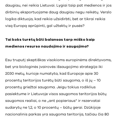
daugiau, nei reikia Lietuvai. Lygiai taip pat medienos ir jos
dirbinių eksportuojame daug daugiau negu reikėtų. Verslo
logika diktuoja, kad reikia užsidirbti, bet ar tikrai reikia
visą Europą aprūpinti, gal užtektų ir pusės?
Tai koks turėtų būti balansas tarp miško kaip
medienos resurso naudojimo ir saugojimo?
Esu truputį skeptiškas visokioms europinėms direktyvoms,
bet yra biologinės įvairovės išsaugojimo strategija iki
2030 metų, kurioje numatyta, kad Europoje apie 30
procentų teritorijos turėtų būti saugoma, o iš jų – 10
procentų griežtai saugoma. Jeigu tokius rodiklius
pasiektume ir Lietuvoje visos saugomos teritorijos būtų
saugomos realiai, o ne „ant popieriaus“ ir rezervatai
sudarytų ne 1,2, o 10 procentų – būtų gerai. Dzūkijoje
nacionalinis parkas yra saugoma teritorija, tačiau čia 80