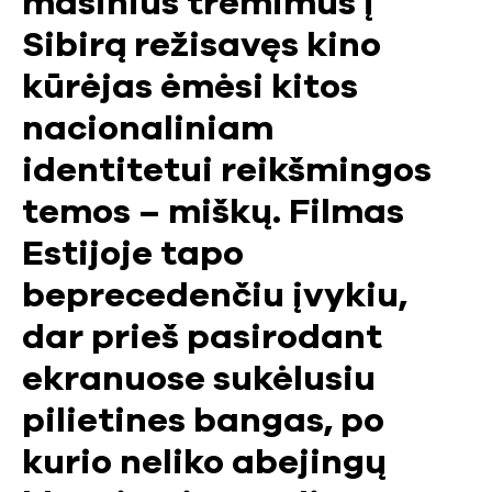
masinius trėmimus į
Sibirą režisavęs kino
kūrėjas ėmėsi kitos
nacionaliniam
identitetui reikšmingos
temos – miškų. Filmas
Estijoje tapo
beprecedenčiu įvykiu,
dar prieš pasirodant
ekranuose sukėlusiu
pilietines bangas, po
kurio neliko abejingų