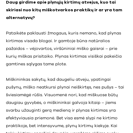
Daug girdime apie plynųjų kirtimų atvejus, kuo tai
skiriasi nuo kitų miškotvarkos praktikų ir ar yra tam
alternatyvų?
Pataikėte paklausti žmogaus, kuris nemano, kad plynas
kirtimas visada blogai. Ir gamtoje būna natūralios
pažaidos – vėjovartos, viršūniniai miško gaisrai – prie
kurių miškas prisitaiko. Plynas kirtimas visiškai pakeičia
gamtines sąlygas tame plote.
Miškininkas sakytų, kad daugeliu atveju, ypatingai
pušynų, miško neatkursi plynai neiškirtęs, nes pušys – tai
šviesiamėgė rūšis. Visuomenė nori, kad miškuose būtų
daugiau gyvybės, o miškininkai galvoja kitaip – jiems
svarbu užauginti gerą medieną ir plynas kirtimas yra
efektyviausia priemonė. Bet visa esmė slypi ne kirtimo
praktikoje, bet intensyvume, plynų kirtimų kiekyje. Kai