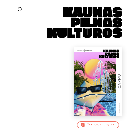
Žurnalo archyvas