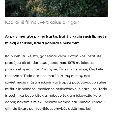
Kadrai iš filmo „Vertikalūs pinigai“
Ar prisimenate pirmą kartą, kai iš tikrųjų susirūpinote
miškų ateitimi, kada pasidarė neramu?
Kaip bebūtų keista, ganėtinai vėlai. Botanikos institute
pradėjau dirbti dar studijuodamas, 1978 m. leidausi į
pirmas ekspedicijas Rambyne, Ūlos draustinyje, Čepkelių
rezervate. Tada dar nesimatė kirtimų mastų, nes
sovietmečiu mūsų miškininkai truputį pataupydavo šalies
miškus ir nemažai medienos atsiveždavo iš Karelijos. Tada
ir technika buvo kitokia, nebuvo tokių miškovežių kaip
dabar, naktimis miškų nekirto kombainai. Rimčiau ėmiau
gilintis iškart po Nepriklausomybės atkūrimo, kai