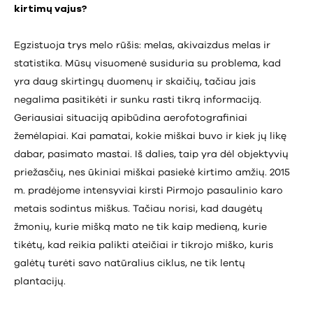
kirtimų vajus?
Egzistuoja trys melo rūšis: melas, akivaizdus melas ir
statistika. Mūsų visuomenė susiduria su problema, kad
yra daug skirtingų duomenų ir skaičių, tačiau jais
negalima pasitikėti ir sunku rasti tikrą informaciją.
Geriausiai situaciją apibūdina aerofotografiniai
žemėlapiai. Kai pamatai, kokie miškai buvo ir kiek jų likę
dabar, pasimato mastai. Iš dalies, taip yra dėl objektyvių
priežasčių, nes ūkiniai miškai pasiekė kirtimo amžių. 2015
m. pradėjome intensyviai kirsti Pirmojo pasaulinio karo
metais sodintus miškus. Tačiau norisi, kad daugėtų
žmonių, kurie mišką mato ne tik kaip medieną, kurie
tikėtų, kad reikia palikti ateičiai ir tikrojo miško, kuris
galėtų turėti savo natūralius ciklus, ne tik lentų
plantacijų.