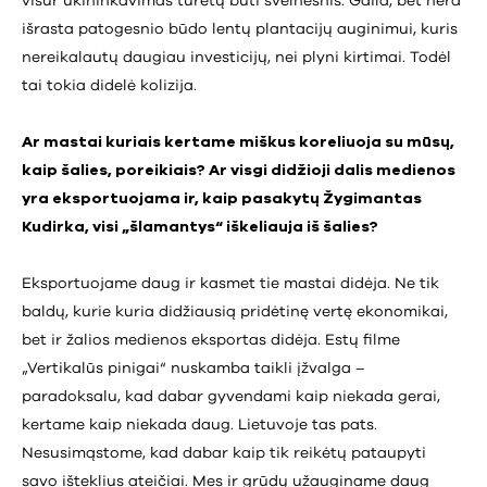
visur ūkininkavimas turėtų būti švelnesnis. Gaila, bet nėra
išrasta patogesnio būdo lentų plantacijų auginimui, kuris
nereikalautų daugiau investicijų, nei plyni kirtimai. Todėl
tai tokia didelė kolizija.
Ar mastai kuriais kertame miškus koreliuoja su mūsų,
kaip šalies, poreikiais? Ar visgi didžioji dalis medienos
yra eksportuojama ir, kaip pasakytų Žygimantas
Kudirka, visi „šlamantys“ iškeliauja iš šalies?
Eksportuojame daug ir kasmet tie mastai didėja. Ne tik
baldų, kurie kuria didžiausią pridėtinę vertę ekonomikai,
bet ir žalios medienos eksportas didėja. Estų filme
„Vertikalūs pinigai“ nuskamba taikli įžvalga –
paradoksalu, kad dabar gyvendami kaip niekada gerai,
kertame kaip niekada daug. Lietuvoje tas pats.
Nesusimąstome, kad dabar kaip tik reikėtų pataupyti
savo išteklius ateičiai. Mes ir grūdų užauginame daug