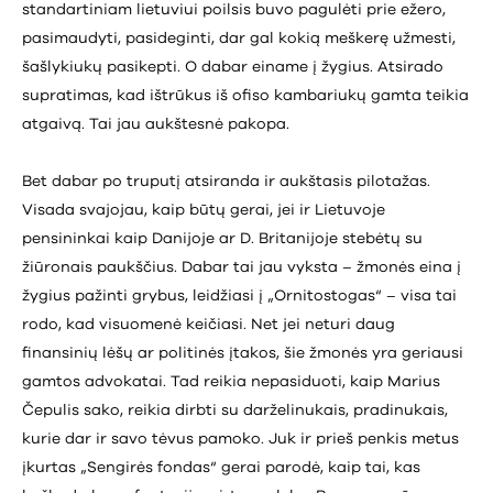
standartiniam lietuviui poilsis buvo pagulėti prie ežero,
pasimaudyti, pasideginti, dar gal kokią meškerę užmesti,
šašlykiukų pasikepti. O dabar einame į žygius. Atsirado
supratimas, kad ištrūkus iš ofiso kambariukų gamta teikia
atgaivą. Tai jau aukštesnė pakopa.
Bet dabar po truputį atsiranda ir aukštasis pilotažas.
Visada svajojau, kaip būtų gerai, jei ir Lietuvoje
pensininkai kaip Danijoje ar D. Britanijoje stebėtų su
žiūronais paukščius. Dabar tai jau vyksta – žmonės eina į
žygius pažinti grybus, leidžiasi į „Ornitostogas“ – visa tai
rodo, kad visuomenė keičiasi. Net jei neturi daug
finansinių lėšų ar politinės įtakos, šie žmonės yra geriausi
gamtos advokatai. Tad reikia nepasiduoti, kaip Marius
Čepulis sako, reikia dirbti su darželinukais, pradinukais,
kurie dar ir savo tėvus pamoko. Juk ir prieš penkis metus
įkurtas „Sengirės fondas“ gerai parodė, kaip tai, kas