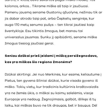
kolonos, arkos… Tikrame miške aš taip ir jaučiuosi.
Pamenu jausmą sename Gustonių ąžuolyne, nežinau tik ar
jis dabar atrodo taip pat, arba Čepkelių sengirėje, kur
auga 170 metų senumo pušys – ten tikrai jautiesi kaip
šventykloje. Esu tikintis žmogus, bet manau tai
universalus jausmas. Sunku jį apibūdinti, sename miške
žmogus tiesiog jaučiasi gerai.
Seniau dzūkai prieš įeidami į mišką persižegnodavo,
kas yra miškas šio regiono žmonėms?
Dzūkai skirtingi. Jei nuo Merkinės, kur esame, keliautume į
Pietus, ten gyvena šiliniai dzūkai, kurie visada gyveno iš
miško. Tokių vietų, kur tradicinis kultūrinis kraštovaizdis
yra ne žemės ūkis, o miškai su kaimų salelėmis, visoje
Europoje yra nedaug. Žegnojimasis, galbūt, išlikęs iš tų
laikų, kai miškas buvo ne tik draugas, bet ir baugus. Dėl