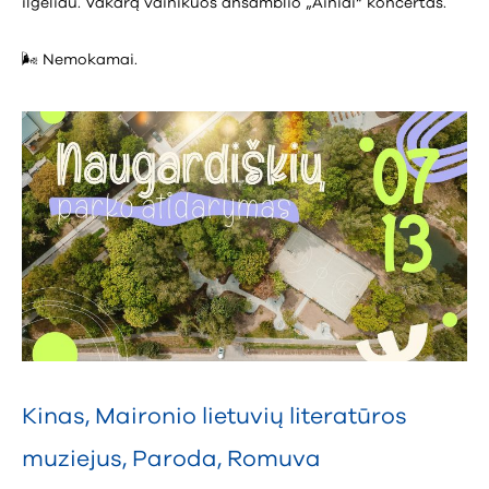
ilgėliau. Vakarą vainikuos ansamblio „Ainiai“ koncertas.
🌬️ Nemokamai.
Kinas
,
Maironio lietuvių literatūros
muziejus
,
Paroda
,
Romuva