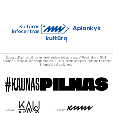
Aplankyk
kultūrą
Žurnalo „Kaunas pilnas kultūros“ redakcijos adresas: V. Putvinskio g. 56-1,
Kaunas © Visos teisės saugomos 2026. Be sutikimo kopijuoti ir platinti tinklapio
informaciją draudžiama.
#KAUNAS
PILNAS
Globoja:
Leidžia: