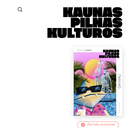
Žurnalo archyvas