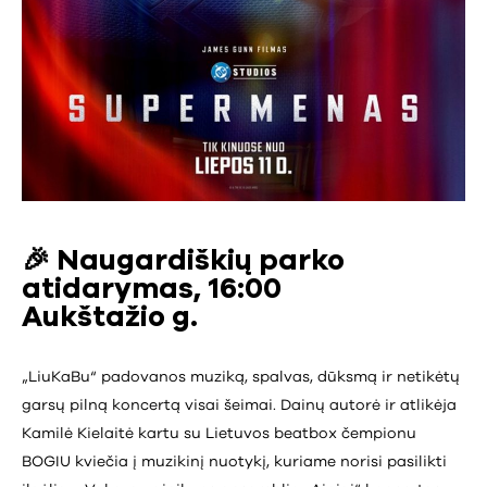
🎉 Naugardiškių parko
atidarymas, 16:00
Aukštažio g.
„LiuKaBu“ padovanos muziką, spalvas, dūksmą ir netikėtų
garsų pilną koncertą visai šeimai. Dainų autorė ir atlikėja
Kamilė Kielaitė kartu su Lietuvos beatbox čempionu
BOGIU kviečia į muzikinį nuotykį, kuriame norisi pasilikti