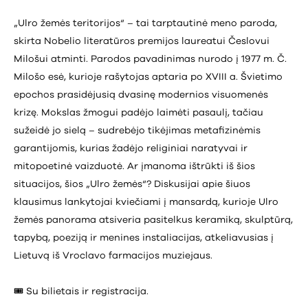
„Ulro žemės teritorijos“ – tai tarptautinė meno paroda,
skirta Nobelio literatūros premijos laureatui Česlovui
Milošui atminti. Parodos pavadinimas nurodo į 1977 m. Č.
Milošo esė, kurioje rašytojas aptaria po XVIII a. Švietimo
epochos prasidėjusią dvasinę modernios visuomenės
krizę. Mokslas žmogui padėjo laimėti pasaulį, tačiau
sužeidė jo sielą – sudrebėjo tikėjimas metafizinėmis
garantijomis, kurias žadėjo religiniai naratyvai ir
mitopoetinė vaizduotė. Ar įmanoma ištrūkti iš šios
situacijos, šios „Ulro žemės“? Diskusijai apie šiuos
klausimus lankytojai kviečiami į mansardą, kurioje Ulro
žemės panorama atsiveria pasitelkus keramiką, skulptūrą,
tapybą, poeziją ir menines instaliacijas, atkeliavusias į
Lietuvą iš Vroclavo farmacijos muziejaus.
🎟️ Su bilietais ir registracija.