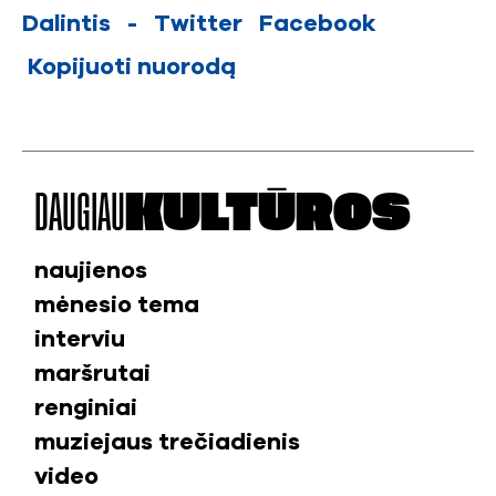
Dalintis
-
Twitter
Facebook
Kopijuoti nuorodą
DAUGIAU
KULTŪROS
naujienos
mėnesio tema
interviu
maršrutai
renginiai
muziejaus trečiadienis
video