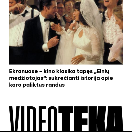
Ekranuose – kino klasika tapęs „Elnių
medžiotojas“: sukrečianti istorija apie
karo paliktus randus
VIDEO
TEKA