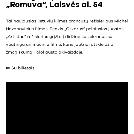
„Romuva“, Laisvės al. 54
Tai naujausias lietuvių kilmės prancūzų režisieriaus Michel
Hazanavicius filmas. Penkis „Oskarus“ pelniusios juostos
„Artistas“ režisierius grįžta į didžiuosius ekranus su
ypatingu animaciniu filmu, kuris jautriai atskleidžia
žmogiškumą Holokausto akivaizdoje.
🎟️ Su bilietais.