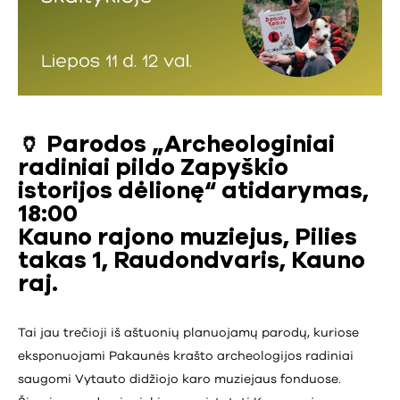
🏺 Parodos „Archeologiniai
radiniai pildo Zapyškio
istorijos dėlionę“ atidarymas,
18:00
Kauno rajono muziejus, Pilies
takas 1, Raudondvaris, Kauno
raj.
Tai jau trečioji iš aštuonių planuojamų parodų, kuriose
eksponuojami Pakaunės krašto archeologijos radiniai
saugomi Vytauto didžiojo karo muziejaus fonduose.