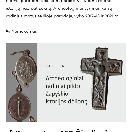
Šiomis parodomis siekiama pristatyti Kauno rajono
istoriją nuo pat šaknų. Archeologiniai tyrimai, kurių
radinius matysite šioje parodoje, vyko 2017–18 ir 2021 m.
🌬️ Nemokamai.