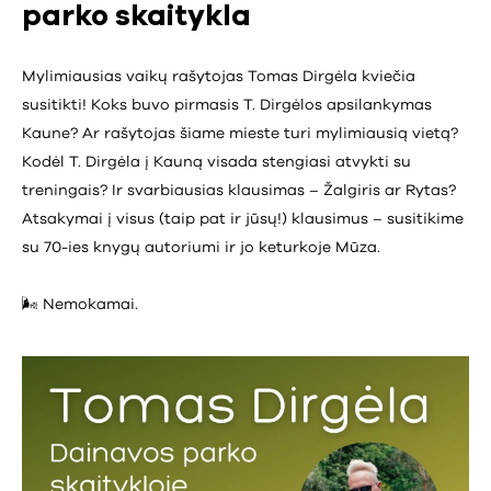
parko skaitykla
Mylimiausias vaikų rašytojas Tomas Dirgėla kviečia
susitikti! Koks buvo pirmasis T. Dirgėlos apsilankymas
Kaune? Ar rašytojas šiame mieste turi mylimiausią vietą?
Kodėl T. Dirgėla į Kauną visada stengiasi atvykti su
treningais? Ir svarbiausias klausimas – Žalgiris ar Rytas?
Atsakymai į visus (taip pat ir jūsų!) klausimus – susitikime
su 70-ies knygų autoriumi ir jo keturkoje Mūza.
🌬️ Nemokamai.