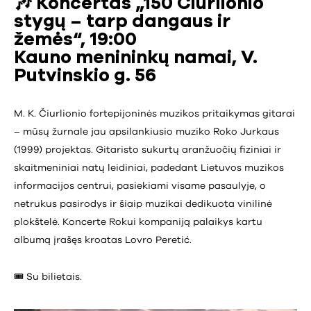
🎶 Koncertas „150 Čiurlionio
stygų – tarp dangaus ir
žemės“, 19:00
Kauno menininkų namai, V.
Putvinskio g. 56
M. K. Čiurlionio fortepijoninės muzikos pritaikymas gitarai
– mūsų žurnale jau apsilankiusio muziko Roko Jurkaus
(1999) projektas. Gitaristo sukurtų aranžuočių fiziniai ir
skaitmeniniai natų leidiniai, padedant Lietuvos muzikos
informacijos centrui, pasiekiami visame pasaulyje, o
netrukus pasirodys ir šiaip muzikai dedikuota vinilinė
plokštelė. Koncerte Rokui kompaniją palaikys kartu
albumą įrašęs kroatas Lovro Peretić.
🎟️ Su bilietais.