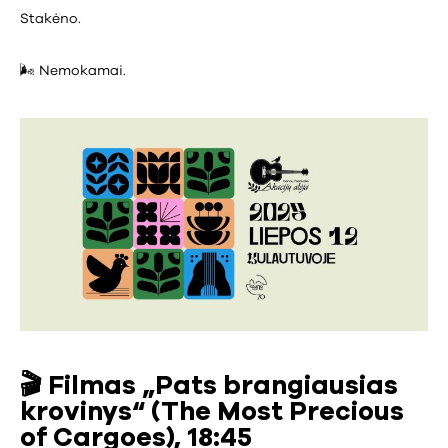
Stakėno.
🌬️ Nemokamai.
🎬
Filmas „Pats brangiausias
krovinys“ (The Most Precious
of Cargoes), 18:45