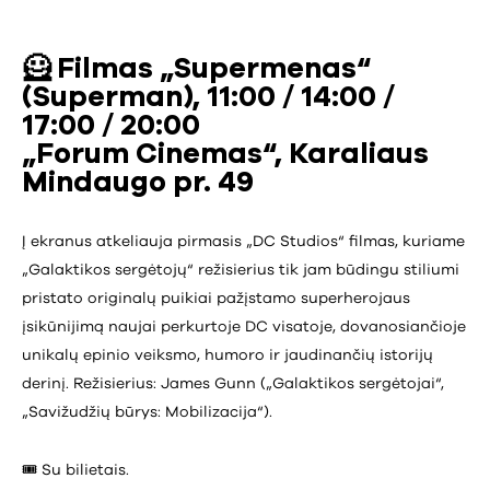
🦸 Filmas „Supermenas“
(Superman), 11:00 / 14:00 /
17:00 / 20:00
„Forum Cinemas“, Karaliaus
Mindaugo pr. 49
Į ekranus atkeliauja pirmasis „DC Studios“ filmas, kuriame
„Galaktikos sergėtojų“ režisierius tik jam būdingu stiliumi
pristato originalų puikiai pažįstamo superherojaus
įsikūnijimą naujai perkurtoje DC visatoje, dovanosiančioje
unikalų epinio veiksmo, humoro ir jaudinančių istorijų
derinį. Režisierius: James Gunn („Galaktikos sergėtojai“,
„Savižudžių būrys: Mobilizacija“).
🎟️ Su bilietais.