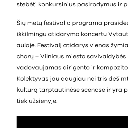
stebėti konkursinius pasirodymus ir p
Šių metų festivalio programa prasidės b
iškilmingu atidarymo koncertu Vytauto
auloje. Festivalį atidarys vienas žymi
chorų – Vilniaus miesto savivaldybės
vadovaujamas dirigento ir kompozito
Kolektyvas jau daugiau nei tris dešim
kultūrą tarptautinėse scenose ir yra p
tiek užsienyje.