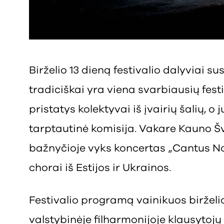
Birželio 13 dieną festivalio dalyviai su
tradiciškai yra viena svarbiausių fes
pristatys kolektyvai iš įvairių šalių, o
tarptautinė komisija. Vakare Kauno Šv
bažnyčioje vyks koncertas „Cantus N
chorai iš Estijos ir Ukrainos.
Festivalio programą vainikuos birželio 
valstybinėje filharmonijoje klausytoj