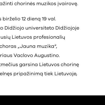
ažinti chorinės muzikos įvairovę.
irželio 12 dieną 19 val.
 Didžiojo universiteto Didžiojoje
ausių Lietuvos profesionalių
 choras „Jauna muzika“,
riaus Vaclovo Augustino.
tmečius garsina Lietuvos chorinę
elnęs pripažinimą tiek Lietuvoje,