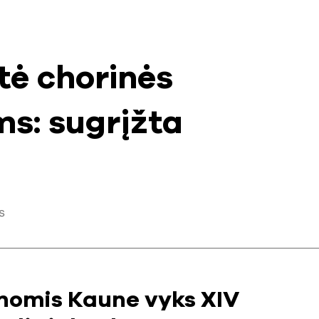
tė chorinės
s: sugrįžta
s
ienomis Kaune vyks XIV