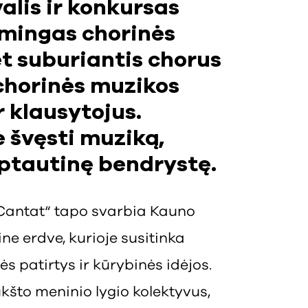
alis ir konkursas
šmingas chorinės
t suburiantis chorus
, chorinės muzikos
r klausytojus.
e švęsti muziką,
rptautinę bendrystę.
Cantat“ tapo svarbia Kauno
ne erdve, kurioje susitinka
ės patirtys ir kūrybinės idėjos.
ukšto meninio lygio kolektyvus,