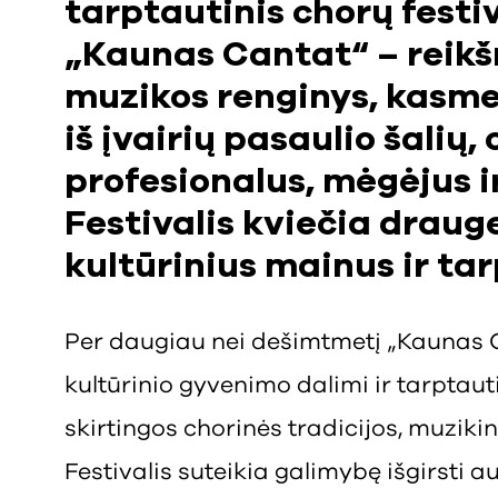
tarptautinis chorų festiv
„Kaunas Cantat“ – reik
muzikos renginys, kasme
iš įvairių pasaulio šalių
profesionalus, mėgėjus i
Festivalis kviečia draug
kultūrinius mainus ir ta
Per daugiau nei dešimtmetį „Kaunas 
kultūrinio gyvenimo dalimi ir tarptauti
skirtingos chorinės tradicijos, muzikin
Festivalis suteikia galimybę išgirsti a