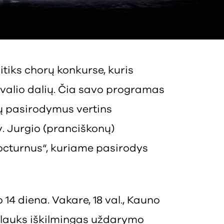
sitiks chorų konkurse, kuris
tivalio dalių. Čia savo programas
 jų pasirodymus vertins
. Jurgio (pranciškonų)
octurnus“, kuriame pasirodys
14 diena. Vakare, 18 val., Kauno
ų lauks iškilmingas uždarymo