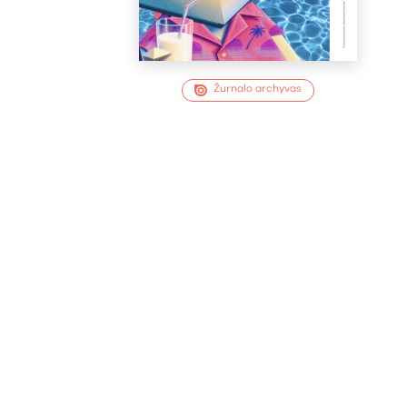
Žurnalo archyvas