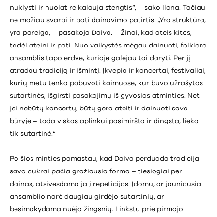
nuklysti ir nuolat reikalauja stengtis“, – sako Ilona. Tačiau
ne mažiau svarbi ir pati dainavimo patirtis. „Yra struktūra,
yra pareiga, – pasakoja Daiva. – Žinai, kad ateis kitos,
todėl ateini ir pati. Nuo vaikystės mėgau dainuoti, folkloro
ansamblis tapo erdve, kurioje galėjau tai daryti. Per jį
atradau tradiciją ir išmintį. Įkvepia ir koncertai, festivaliai,
kurių metu tenka pabuvoti kaimuose, kur buvo užrašytos
sutartinės, išgirsti pasakojimų iš gyvosios atminties. Net
jei nebūtų koncertų, būtų gera ateiti ir dainuoti savo
būryje – tada viskas aplinkui pasimiršta ir dingsta, lieka
tik sutartinė.“
Po šios minties pamąstau, kad Daiva perduoda tradiciją
savo dukrai pačia gražiausia forma – tiesiogiai per
dainas, atsivesdama ją į repeticijas. Įdomu, ar jauniausia
ansamblio narė daugiau girdėjo sutartinių, ar
besimokydama nuėjo žingsnių. Linkstu prie pirmojo