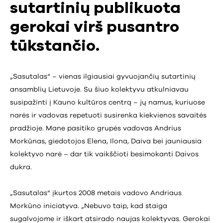
sutartinių publikuota
gerokai virš pusantro
tūkstančio.
„Sasutalas“ – vienas ilgiausiai gyvuojančių sutartinių
ansamblių Lietuvoje. Su šiuo kolektyvu atkulniavau
susipažinti į Kauno kultūros centrą – jų namus, kuriuose
narės ir vadovas repetuoti susirenka kiekvienos savaitės
pradžioje. Mane pasitiko grupės vadovas Andrius
Morkūnas, giedotojos Elena, Ilona, Daiva bei jauniausia
kolektyvo narė – dar tik vaikščioti besimokanti Daivos
dukra.
„Sasutalas“ įkurtos 2008 metais vadovo Andriaus
Morkūno iniciatyva. „Nebuvo taip, kad staiga
sugalvojome ir iškart atsirado naujas kolektyvas. Gerokai