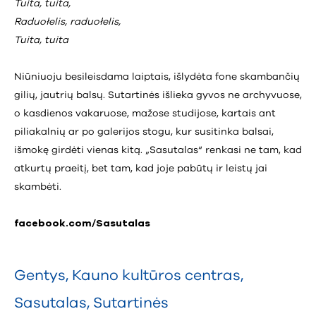
Tuita, tuita,
Raduołelis, raduołelis,
Tuita, tuita
Niūniuoju besileisdama laiptais, išlydėta fone skambančių
gilių, jautrių balsų. Sutartinės išlieka gyvos ne archyvuose,
o kasdienos vakaruose, mažose studijose, kartais ant
piliakalnių ar po galerijos stogu, kur susitinka balsai,
išmokę girdėti vienas kitą. „Sasutalas“ renkasi ne tam, kad
atkurtų praeitį, bet tam, kad joje pabūtų ir leistų jai
skambėti.
facebook.com/Sasutalas
Gentys
,
Kauno kultūros centras
,
Sasutalas
,
Sutartinės