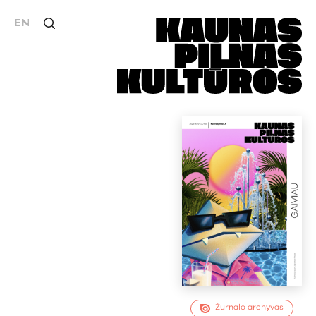
EN
Žurnalo archyvas