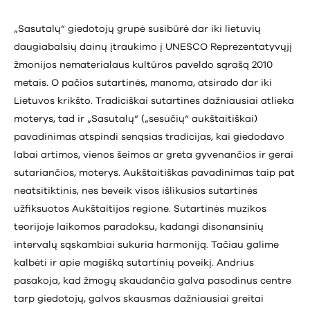
„Sasutalų“ giedotojų grupė susibūrė dar iki lietuvių
daugiabalsių dainų įtraukimo į UNESCO Reprezentatyvųjį
žmonijos nematerialaus kultūros paveldo sąrašą 2010
metais. O pačios sutartinės, manoma, atsirado dar iki
Lietuvos krikšto. Tradiciškai sutartines dažniausiai atlieka
moterys, tad ir „Sasutalų“ („sesučių“ aukštaitiškai)
pavadinimas atspindi senąsias tradicijas, kai giedodavo
labai artimos, vienos šeimos ar greta gyvenančios ir gerai
sutariančios, moterys. Aukštaitiškas pavadinimas taip pat
neatsitiktinis, nes beveik visos išlikusios sutartinės
užfiksuotos Aukštaitijos regione. Sutartinės muzikos
teorijoje laikomos paradoksu, kadangi disonansinių
intervalų sąskambiai sukuria harmoniją. Tačiau galime
kalbėti ir apie magišką sutartinių poveikį. Andrius
pasakoja, kad žmogų skaudančia galva pasodinus centre
tarp giedotojų, galvos skausmas dažniausiai greitai