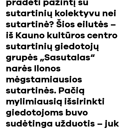
pradėti pažintį su
sutartinių kolektyvu nei
sutartinė? Šios eilutės –
iš Kauno kultūros centro
sutartinių giedotojų
grupės „Sasutalas“
narės Ilonos
mėgstamiausios
sutartinės. Pačią
mylimiausią išsirinkti
giedotojoms buvo
sudėtinga užduotis – juk