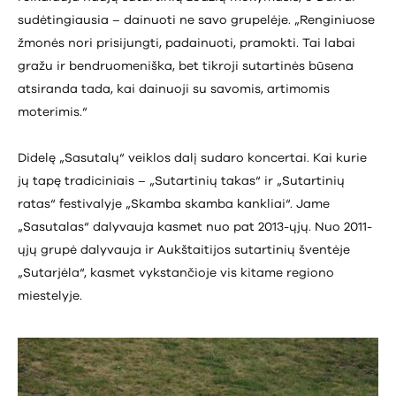
sudėtingiausia – dainuoti ne savo grupelėje. „Renginiuose
žmonės nori prisijungti, padainuoti, pramokti. Tai labai
gražu ir bendruomeniška, bet tikroji sutartinės būsena
atsiranda tada, kai dainuoji su savomis, artimomis
moterimis.“
Didelę „Sasutalų“ veiklos dalį sudaro koncertai. Kai kurie
jų tapę tradiciniais – „Sutartinių takas“ ir „Sutartinių
ratas“ festivalyje „Skamba skamba kankliai“. Jame
„Sasutalas“ dalyvauja kasmet nuo pat 2013-ųjų. Nuo 2011-
ųjų grupė dalyvauja ir Aukštaitijos sutartinių šventėje
„Sutarjėla“, kasmet vykstančioje vis kitame regiono
miestelyje.