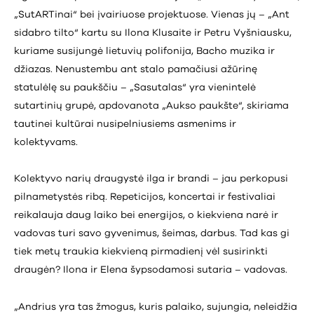
„SutARTinai“ bei įvairiuose projektuose. Vienas jų – „Ant
sidabro tilto“ kartu su Ilona Klusaite ir Petru Vyšniausku,
kuriame susijungė lietuvių polifonija, Bacho muzika ir
džiazas. Nenustembu ant stalo pamačiusi ažūrinę
statulėlę su paukščiu – „Sasutalas“ yra vienintelė
sutartinių grupė, apdovanota „Aukso paukšte“, skiriama
tautinei kultūrai nusipelniusiems asmenims ir
kolektyvams.
Kolektyvo narių draugystė ilga ir brandi – jau perkopusi
pilnametystės ribą. Repeticijos, koncertai ir festivaliai
reikalauja daug laiko bei energijos, o kiekviena narė ir
vadovas turi savo gyvenimus, šeimas, darbus. Tad kas gi
tiek metų traukia kiekvieną pirmadienį vėl susirinkti
draugėn? Ilona ir Elena šypsodamosi sutaria – vadovas.
„Andrius yra tas žmogus, kuris palaiko, sujungia, neleidžia