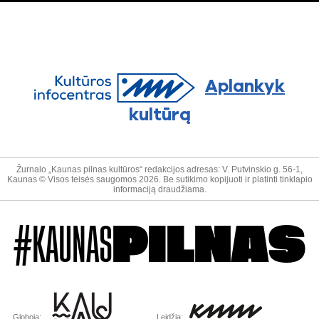
Aplankyk
kultūrą
Žurnalo „Kaunas pilnas kultūros“ redakcijos adresas: V. Putvinskio g. 56-1,
Kaunas © Visos teisės saugomos 2026. Be sutikimo kopijuoti ir platinti tinklapio
informaciją draudžiama.
#KAUNAS
PILNAS
Globoja:
Leidžia: