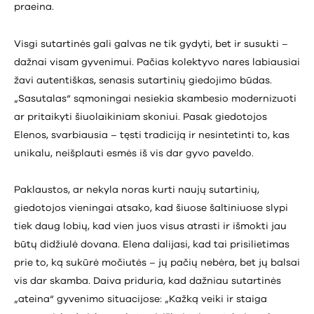
praeina.
Visgi sutartinės gali galvas ne tik gydyti, bet ir susukti –
dažnai visam gyvenimui. Pačias kolektyvo nares labiausiai
žavi autentiškas, senasis sutartinių giedojimo būdas.
„Sasutalas“ sąmoningai nesiekia skambesio modernizuoti
ar pritaikyti šiuolaikiniam skoniui. Pasak giedotojos
Elenos, svarbiausia – tęsti tradiciją ir nesintetinti to, kas
unikalu, neišplauti esmės iš vis dar gyvo paveldo.
Paklaustos, ar nekyla noras kurti naujų sutartinių,
giedotojos vieningai atsako, kad šiuose šaltiniuose slypi
tiek daug lobių, kad vien juos visus atrasti ir išmokti jau
būtų didžiulė dovana. Elena dalijasi, kad tai prisilietimas
prie to, ką sukūrė močiutės – jų pačių nebėra, bet jų balsai
vis dar skamba. Daiva priduria, kad dažniau sutartinės
„ateina“ gyvenimo situacijose: „Kažką veiki ir staiga