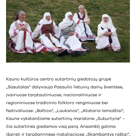
Kauno kultūros centro sutartinių giedotojų grupė
„Sasutalas“ dalyvauja Pasaulio lietuvių dainų šventėse,
įvairiuose tarptautiniuose, nacionaliniuose ir
regioniniuose tradicinio folkloro renginiuose bei
festivaliuose: „Baltica“, „Lauksnos“, „Atataria lamzdžiai“,
Kaune vykstančiame sutartinių maratone „Suburtynė“ –
čia sutartinės giedamos visą parą. Ansamblį galima
išgirsti ir tarpžanrinėse instaliacijose „Skambantys raštai“,