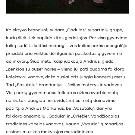
Kolektyvo branduolį sudarė „Gadulos“ sutartinių grupė,
kurią šiek tiek papildė kitos giedotojos. Per visą gyvavimo
laiką sudėtis keitėsi nedaug – vos kelios narės nebegalėjo
prisidėti prie veiklos dėl ilgainiui pasikeitusių gyvenimo
aplinkybių. Šiuo metu, kaip juokauja Andrius, gieda
„penkios su puse“ narės – viena jų, pati būdama folkloro
kolektyvų vadove, dažniausiai prisijungia koncertų metu.
Tad „Sasutalų“ branduolys – šešios moterys ir vadovas.
Visų narių gyvenimuose folkloras užima svarbią vietą –
narės turi daugiau nei dvidešimties metų dainavimo
patirtį, o Andrius Morkūnas, be „Sasutalų“, dar yra
folkloro ansamblių „Gadula“ ir „Griežlė“, Vandžiogalos
tradicinės kapelos vadovas, Kauno „Vyturio“ gimnazijos
etninės muzikos mokytojas metodininkas.