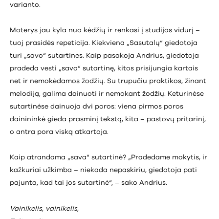
varianto.
Moterys jau kyla nuo kėdžių ir renkasi į studijos vidurį –
tuoj prasidės repeticija. Kiekviena „Sasutalų“ giedotoja
turi „savo“ sutartines. Kaip pasakoja Andrius, giedotoja
pradeda vesti „savo“ sutartinę, kitos prisijungia kartais
net ir nemokėdamos žodžių. Su trupučiu praktikos, žinant
melodiją, galima dainuoti ir nemokant žodžių. Keturinėse
sutartinėse dainuoja dvi poros: viena pirmos poros
dainininkė gieda prasminį tekstą, kita – pastovų pritarinį,
o antra pora viską atkartoja.
Kaip atrandama „sava“ sutartinė? „Pradedame mokytis, ir
kažkuriai užkimba – niekada nepaskiriu, giedotoja pati
pajunta, kad tai jos sutartinė“, – sako Andrius.
Vainikelis, vainikelis,