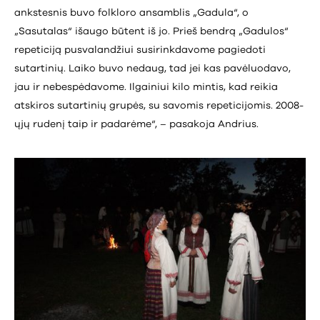
ankstesnis buvo folkloro ansamblis „Gadula“, o
„Sasutalas“ išaugo būtent iš jo. Prieš bendrą „Gadulos“
repeticiją pusvalandžiui susirinkdavome pagiedoti
sutartinių. Laiko buvo nedaug, tad jei kas pavėluodavo,
jau ir nebespėdavome. Ilgainiui kilo mintis, kad reikia
atskiros sutartinių grupės, su savomis repeticijomis. 2008-
ųjų rudenį taip ir padarėme“, – pasakoja Andrius.