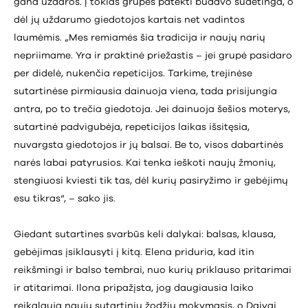
gana uždaros. Į tokias grupes patekti būdavo sudėtinga, o
dėl jų uždarumo giedotojos kartais net vadintos
laumėmis. „Mes remiamės šia tradicija ir naujų narių
nepriimame. Yra ir praktinė priežastis – jei grupė pasidaro
per didelė, nukenčia repeticijos. Tarkime, trejinėse
sutartinėse pirmiausia dainuoja viena, tada prisijungia
antra, po to trečia giedotoja. Jei dainuoja šešios moterys,
sutartinė padvigubėja, repeticijos laikas išsitęsia,
nuvargsta giedotojos ir jų balsai. Be to, visos dabartinės
narės labai patyrusios. Kai tenka ieškoti naujų žmonių,
stengiuosi kviesti tik tas, dėl kurių pasiryžimo ir gebėjimų
esu tikras“, – sako jis.
Giedant sutartines svarbūs keli dalykai: balsas, klausa,
gebėjimas įsiklausyti į kitą. Elena priduria, kad itin
reikšmingi ir balso tembrai, nuo kurių priklauso pritarimai
ir atitarimai. Ilona pripažįsta, jog daugiausia laiko
reikalauja naujų sutartinių žodžių mokymasis, o Daivai