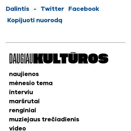
Dalintis
-
Twitter
Facebook
Kopijuoti nuorodą
DAUGIAU
KULTŪROS
naujienos
mėnesio tema
interviu
maršrutai
renginiai
muziejaus trečiadienis
video