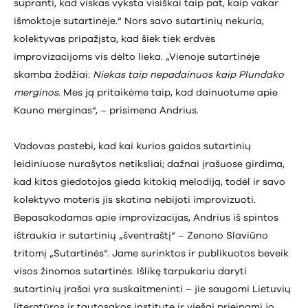
supranti, kad viskas vyksta visiškai taip pat, kaip vakar
išmoktoje sutartinėje.“ Nors savo sutartinių nekuria,
kolektyvas pripažįsta, kad šiek tiek erdvės
improvizacijoms vis dėlto lieka. „Vienoje sutartinėje
skamba žodžiai:
Niekas taip nepadainuos kaip Plundako
merginos.
Mes ją pritaikėme taip, kad dainuotume apie
Kauno merginas“, – prisimena Andrius.
Vadovas pastebi, kad kai kurios gaidos sutartinių
leidiniuose nurašytos netiksliai; dažnai įrašuose girdima,
kad kitos giedotojos gieda kitokią melodiją, todėl ir savo
kolektyvo moteris jis skatina nebijoti improvizuoti.
Bepasakodamas apie improvizacijas, Andrius iš spintos
ištraukia ir sutartinių „šventraštį“ – Zenono Slaviūno
tritomį „Sutartinės“. Jame surinktos ir publikuotos beveik
visos žinomos sutartinės. Išlikę tarpukariu daryti
sutartinių įrašai yra suskaitmeninti – jie saugomi Lietuvių
literatūros ir tautosakos institute ir viešai prieinami jo