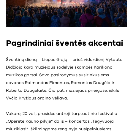
Pagrindiniai šventės akcentai
Šventinę dieną – Liepos 6-ąją – prieš vidurdienį Vytauto
Didžiojo karo muziejaus sodelyje skambės Kariliono
muzikos garsai. Savo pasirodymus susirinkusiems
dovanos Raimundas Eimontas, Romantas Daugėla ir
Roberta Daugėlaitė. Čia pat, muziejaus prieigose, iškils
Vyčio Kryžiaus ordino vėliava.
Vakare, 20 val., prasidės antroji tarptautinio festivalio
„Operetė Kauno pilyje“ dalis – koncertas „Tegyvuoja
miuziklas!“ Iškilmingame renginyje nusipelniusiems