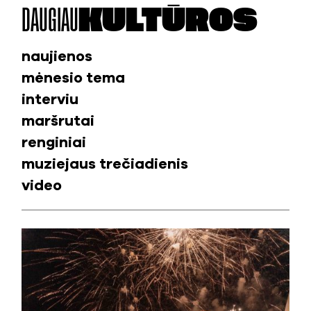
DAUGIAU
KULTŪROS
naujienos
mėnesio tema
interviu
maršrutai
renginiai
muziejaus trečiadienis
video