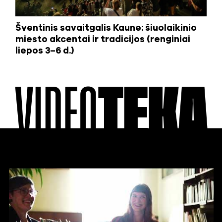
Šventinis savaitgalis Kaune: šiuolaikinio
miesto akcentai ir tradicijos (renginiai
liepos 3–6 d.)
VIDEO
TEKA