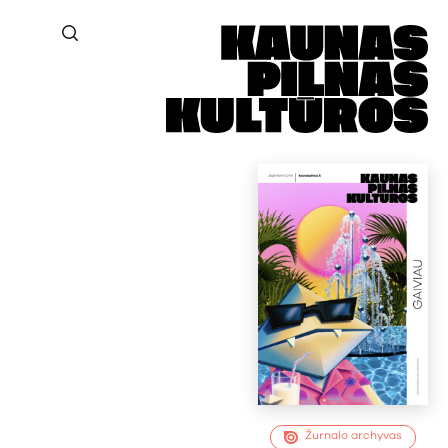
Žurnalo archyvas