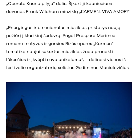
„Operetė Kauno pilyje“ dalis. Šįkart ji kauniečiams
dovanos Frank Wildhorn miuziklą „KARMEN. VIVA AMOR!“.
„Energingas ir emocionalus miuziklas pristatys naują
požiūrį į klasikinį šedevrą. Pagal Prospero Merimee
romano motyvus ir garsios Bizės operos „Karmen“
tematiką naujai sukurtas miuziklas žada pranokti
lūkesčius ir įkvėpti savo unikalumu“, – dalinosi vienas iš
festivalio organizatorių solistas Gediminas Maciulevičius.