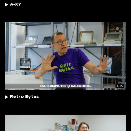
A-XY
4:15
Retro Bytes