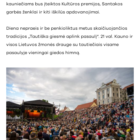
kauniečiams bus įteiktos Kultūros premijos, Santakos
garbės ženklai ir kiti iškilūs apdovanojimai.
Diena nepraeis ir be penkioliktus metus skaičiuojančios
tradicijos „Tautiška giesmė aplink pasaulį“. 21 val. Kauno ir
visos Lietuvos žmonės drauge su tautiečiais visame
pasaulyje vieningai giedos himną.