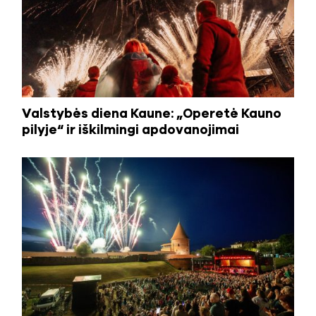
Valstybės diena Kaune: „Operetė Kauno
pilyje“ ir iškilmingi apdovanojimai