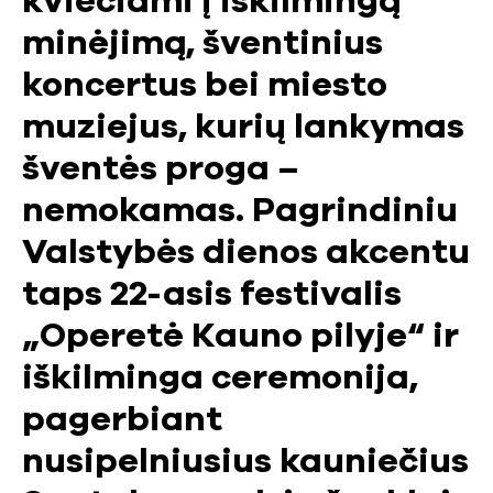
kviečiami į iškilmingą
minėjimą, šventinius
koncertus bei miesto
muziejus, kurių lankymas
šventės proga –
nemokamas. Pagrindiniu
Valstybės dienos akcentu
taps 22-asis festivalis
„Operetė Kauno pilyje“ ir
iškilminga ceremonija,
pagerbiant
nusipelniusius kauniečius