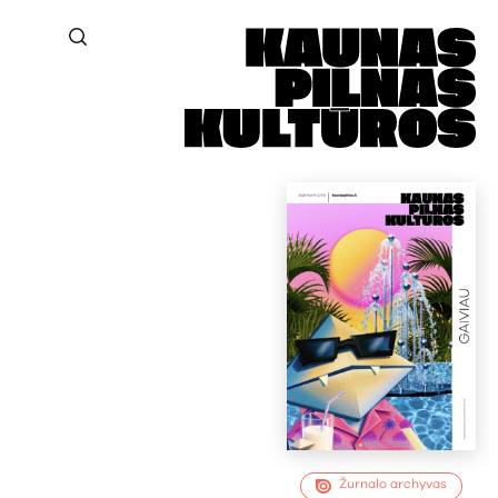
Žurnalo archyvas