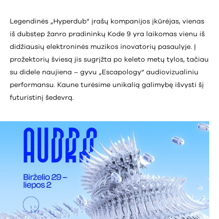
Legendinės „Hyperdub“ įrašų kompanijos įkūrėjas, vienas
iš dubstep žanro pradininkų Kode 9 yra laikomas vienu iš
didžiausių elektroninės muzikos inovatorių pasaulyje. Į
prožektorių šviesą jis sugrįžta po keleto metų tylos, tačiau
su didele naujiena – gyvu „Escapology“ audiovizualiniu
performansu. Kaune turėsime unikalią galimybę išvysti šį
futuristinį šedevrą.