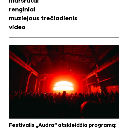
maršrutai
renginiai
muziejaus trečiadienis
video
Festivalis „Audra“ atskleidžia programą: