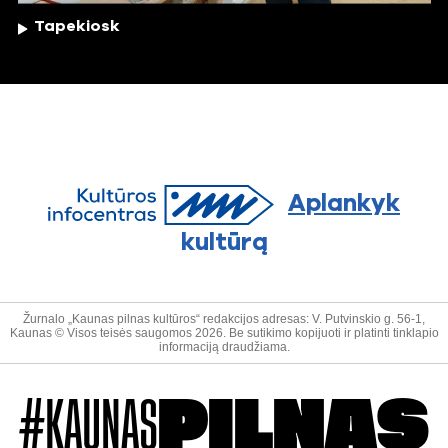
Tapekiosk
Aplankyk
kultūrą
Žurnalo „Kaunas pilnas kultūros“ redakcijos adresas: V. Putvinskio g. 56-1,
Kaunas © Visos teisės saugomos 2026. Be sutikimo kopijuoti ir platinti tinklapio
informaciją draudžiama.
#KAUNAS
PILNAS