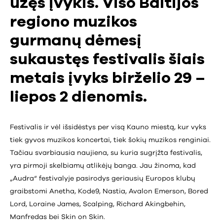
ūžęs įvykis. Viso Baltijos
regiono muzikos
gurmanų dėmesį
sukaustęs festivalis šiais
metais įvyks birželio 29 –
liepos 2 dienomis.
Festivalis ir vėl išsidėstys per visą Kauno miestą, kur vyks
tiek gyvos muzikos koncertai, tiek šokių muzikos renginiai.
Tačiau svarbiausia naujiena, su kuria sugrįžta festivalis,
yra pirmoji skelbiamų atlikėjų banga. Jau žinoma, kad
„Audra“ festivalyje pasirodys geriausių Europos klubų
graibstomi Anetha, Kode9, Nastia, Avalon Emerson, Bored
Lord, Loraine James, Scalping, Richard Akingbehin,
Manfredas bei Skin on Skin.