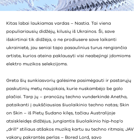
Kitas labai laukiamas vardas – Nastia. Tai viena
populiariausių didžėjų, kilusių iš Ukrainos. Ši, save
išskirtinai tik didžėja, o ne prodiusere save laikanti
ukrainietė, jau seniai tapo pasaulinius turus rengiančia
artiste, kurios ateina paklausyti visi neabejingi įdomioms
elektro muzikos selekcijoms.
Greta šių sunkiasvorių galėsime pasimėgauti ir pastarųjų
paskutinių metų naujokais, kurie nuskambėjo be galo
plačiai. Tarp jų – prancūzų techno vunderkindė Anetha,
pataikanti į aukščiausias šiuolaikinio techno natas; Skin
on Skin – iš Pietų Sudano kilęs, tačiau Australijoje
atsiskleidęs didžėjus, jungiantis šiuolaikinio hip-hop’o
„drill“ stiliaus atšakos muziką kartu su techno ritmais; JAV
vakarų pakrantės perlas – Bored Lord, savo