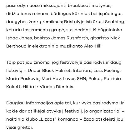
pasirodymuose miksuojanti breakbeat motyvus,
didžiuliams reivams būdingus kūrinius bei įspūdingus
daugybės žanrų remiksus; Bristolyje įsikūrusi Scalping –
keturių instrumentų grupė, susidedanti iš būgnininko
Isaac Jones, bosisto James Rushforth, gitaristo Nick
Berthoud ir elektroninio muzikanto Alex Hill.
Taip pat jau žinoma, jog festivalyje pasirodys ir daug
lietuvių – Under Black Helmet, Interiors, Less Feeling,
Maria Paskevic, Meri Hov, Lover, SHN, Pakas, Patricia
Kokett, Hilda ir Vladas Dieninis.
Daugiau informacijos apie tai, kur vyks pasirodymai ir
kokie dar atlikėjai atvyks į festivalį, jo organizatoriai –
naktinio klubo „Lizdas“ komanda – žada atskleisti jau
visai greitai.