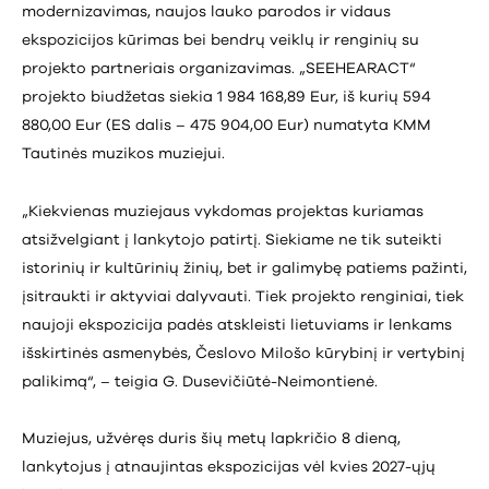
modernizavimas, naujos lauko parodos ir vidaus
ekspozicijos kūrimas bei bendrų veiklų ir renginių su
projekto partneriais organizavimas. „SEEHEARACT“
projekto biudžetas siekia 1 984 168,89 Eur, iš kurių 594
880,00 Eur (ES dalis – 475 904,00 Eur) numatyta KMM
Tautinės muzikos muziejui.
„Kiekvienas muziejaus vykdomas projektas kuriamas
atsižvelgiant į lankytojo patirtį. Siekiame ne tik suteikti
istorinių ir kultūrinių žinių, bet ir galimybę patiems pažinti,
įsitraukti ir aktyviai dalyvauti. Tiek projekto renginiai, tiek
naujoji ekspozicija padės atskleisti lietuviams ir lenkams
išskirtinės asmenybės, Česlovo Milošo kūrybinį ir vertybinį
palikimą“, – teigia G. Dusevičiūtė-Neimontienė.
Muziejus, užvėręs duris šių metų lapkričio 8 dieną,
lankytojus į atnaujintas ekspozicijas vėl kvies 2027-ųjų