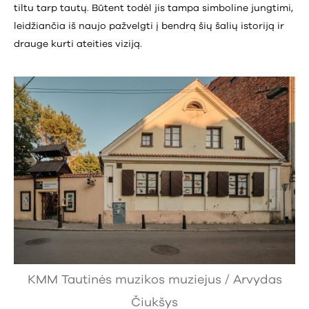
tiltu tarp tautų. Būtent todėl jis tampa simboline jungtimi,
leidžiančia iš naujo pažvelgti į bendrą šių šalių istoriją ir
drauge kurti ateities viziją.
KMM Tautinės muzikos muziejus / Arvydas
Čiukšys