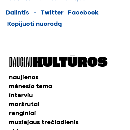
Dalintis
-
Twitter
Facebook
Kopijuoti nuorodą
DAUGIAU
KULTŪROS
naujienos
mėnesio tema
interviu
maršrutai
renginiai
muziejaus trečiadienis