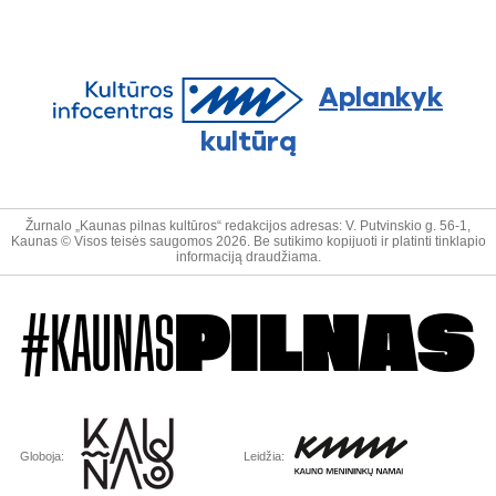
Aplankyk
kultūrą
Žurnalo „Kaunas pilnas kultūros“ redakcijos adresas: V. Putvinskio g. 56-1,
Kaunas © Visos teisės saugomos 2026. Be sutikimo kopijuoti ir platinti tinklapio
informaciją draudžiama.
#KAUNAS
PILNAS
Globoja:
Leidžia: