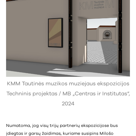
KMM Tautinės muzikos muziejaus ekspozicijos
Techninis projektas / MB „Centras ir Institutas”,
2024
Numatoma, jog visų trijų partnerių ekspozicijose bus
įdiegtas ir garsų žaidimas, kuriame susipins Milošo