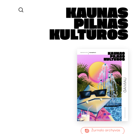
Žurnalo archyvas