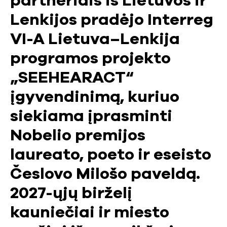
partneriais iš Lietuvos ir
Lenkijos pradėjo Interreg
VI-A Lietuva–Lenkija
programos projekto
„SEEHEARACT“
įgyvendinimą, kuriuo
siekiama įprasminti
Nobelio premijos
laureato, poeto ir eseisto
Česlovo Milošo paveldą.
2027-ųjų birželį
kauniečiai ir miesto