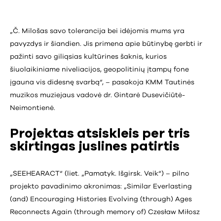
„Č. Milošas savo tolerancija bei idėjomis mums yra
pavyzdys ir šiandien. Jis primena apie būtinybę gerbti ir
pažinti savo giliąsias kultūrines šaknis, kurios
šiuolaikiniame niveliacijos, geopolitinių įtampų fone
įgauna vis didesnę svarbą“, – pasakoja KMM Tautinės
muzikos muziejaus vadovė dr. Gintarė Dusevičiūtė-
Neimontienė.
Projektas atsiskleis per tris
skirtingas juslines patirtis
„SEEHEARACT“ (liet. „Pamatyk. Išgirsk. Veik“) – pilno
projekto pavadinimo akronimas: „Similar Everlasting
(and) Encouraging Histories Evolving (through) Ages
Reconnects Again (through memory of) Czesław Miłosz