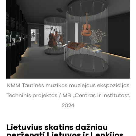
KMM Tautinės muzikos muziejaus ekspozicijos
Techninis projektas / MB „Centras ir Institutas”,
2024
Lietuvius skatins dažniau
peržengti Lietuvos ir Lenkijos