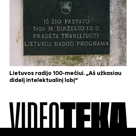
Lietuvos radijo 100-mečiui. „Aš užkasiau
didelį intelektualinį lobį“
VIDEO
TEKA