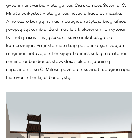
gyvenimui svarbių vietų garsai. Čia skambės Šetenių, Č.
Milošo vaikystės vietų garsai, lietuvių liaudies muzika,
Alno ežero bangų ritmas ir daugiau rašytojo biografijos
įkvėptų sąskambių. Žaidimas leis kiekvienam lankytojui
tyrinėti įrašus ir iš jų sukurti savo unikalias garso
kompozicijas. Projekto metu taip pat bus organizuojami
renginiai Lietuvoje ir Lenkijoje: liaudies šokių maratonai,
seminarai bei dienos stovyklos, siekiant jaunimą
supažindinti su Č. Milošo paveldu ir sužinoti daugiau apie
Lietuvos ir Lenkijos bendrystę.