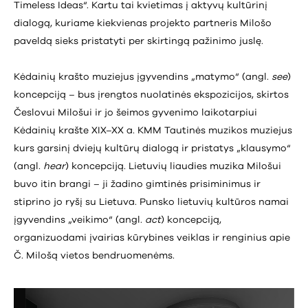
Timeless Ideas“. Kartu tai kvietimas į aktyvų kultūrinį
dialogą, kuriame kiekvienas projekto partneris Milošo
paveldą sieks pristatyti per skirtingą pažinimo juslę.
Kėdainių krašto muziejus įgyvendins „matymo“ (angl.
see
)
koncepciją – bus įrengtos nuolatinės ekspozicijos, skirtos
Česlovui Milošui ir jo šeimos gyvenimo laikotarpiui
Kėdainių krašte XIX–XX a. KMM Tautinės muzikos muziejus
kurs garsinį dviejų kultūrų dialogą ir pristatys „klausymo“
(angl.
hear
) koncepciją. Lietuvių liaudies muzika Milošui
buvo itin brangi – ji žadino gimtinės prisiminimus ir
stiprino jo ryšį su Lietuva. Punsko lietuvių kultūros namai
įgyvendins „veikimo“ (angl.
act
) koncepciją,
organizuodami įvairias kūrybines veiklas ir renginius apie
Č. Milošą vietos bendruomenėms.