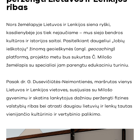
ribas
Nors žemėlapyje Lietuvos ir Lenkijos siena ryški,
kasdienybėje jos tiek nejaučiame – mus sieja bendros
kultūros ir istorijos saitai. Pasitelkiant daugeliui „lobių
ieškotojų“ žinomą geoieškynės (angl.
geocaching
)
platformą, projekto metu bus sukurtas Č. Milošo
žemėlapis su specialiai jam parengtu edukaciniu turiniu.
Pasak dr. G. Dusevičiūtės-Neimontienės, maršrutas vienys
Lietuvos ir Lenkijos vietoves, susijusias su Milošo
gyvenimu ir skatins lankytojus dažniau peržengti fizines
valstybių ribas bei atrasti daugiau lietuvių ir lenkų tautas
vienijančio kultūrinio ir vertybinio palikimo.