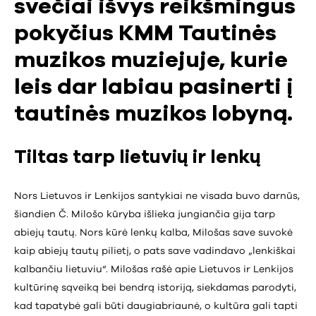
svečiai išvys reikšmingus
pokyčius KMM Tautinės
muzikos muziejuje, kurie
leis dar labiau pasinerti į
tautinės muzikos lobyną.
Tiltas tarp lietuvių ir lenkų
Nors Lietuvos ir Lenkijos santykiai ne visada buvo darnūs,
šiandien Č. Milošo kūryba išlieka jungiančia gija tarp
abiejų tautų. Nors kūrė lenkų kalba, Milošas save suvokė
kaip abiejų tautų pilietį, o pats save vadindavo „lenkiškai
kalbančiu lietuviu“. Milošas rašė apie Lietuvos ir Lenkijos
kultūrinę sąveiką bei bendrą istoriją, siekdamas parodyti,
kad tapatybė gali būti daugiabriaunė, o kultūra gali tapti