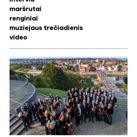
maršrutai
renginiai
muziejaus trečiadienis
video