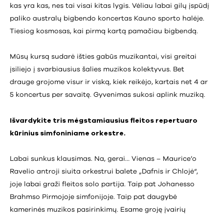
kas yra kas, nes tai visai kitas lygis. Vėliau labai gilų įspūdį
paliko australų bigbendo koncertas Kauno sporto halėje.
Tiesiog kosmosas, kai pirmą kartą pamačiau bigbendą.
Mūsų kursą sudarė išties gabūs muzikantai, visi greitai
įsiliejo į svarbiausius šalies muzikos kolektyvus. Bet
drauge grojome visur ir viską, kiek reikėjo, kartais net 4 ar
5 koncertus per savaitę. Gyvenimas sukosi aplink muziką.
Išvardykite tris mėgstamiausius fleitos repertuaro
kūrinius simfoniniame orkestre.
Labai sunkus klausimas. Na, gerai… Vienas – Maurice’o
Ravelio antroji siuita orkestrui balete „Dafnis ir Chlojė“,
joje labai graži fleitos solo partija. Taip pat Johanesso
Brahmso Pirmojoje simfonijoje. Taip pat daugybė
kamerinės muzikos pasirinkimų. Esame groję įvairių