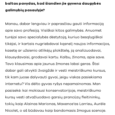
baltas pavydas, kad šiandien jie gyvena daugybės
galimybių pasaulyje?
Manau, dabar lengviau ir paprasčiau gauti informaciją
apie savo profesiją. Visiškai kitos galimybės. Anuomet
turėjai savo specialybės dėstytoją, kuriuo besąlygiškai
tikėjai, ir kartais nugriebdavai kąsnelį naujos informacijos,
kasetę ar užsienio atlikėjų plokštelę, ją analizuodavai,
klausydavaisi, grodavai kartu. Kalbu, žinoma, apie save.
Tavo klausimas apie jaunus žmones labai geras. Štai
dabar gali atvykti žvaigždė ir vesti meistriškumo kursus,
tik kam juose dalyvauti gyvai, jeigu viskas pasiekiama
internetu? Vis dėlto gyvas ryšys nepamainomas. Man
pasisekė: kai mokiausi konservatorijoje, meistriškumo
kursų vesti atvažiuodavo garsių prancūzų fleitininkų,
tokių kaip Alainas Marionas, Maxence’as Larrieu, Aurèle
Nicolet, o aš būdavau kaip bandomasis žmogus scenoje.