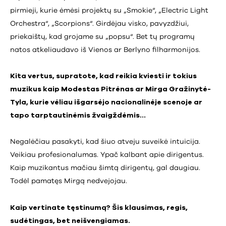
pirmieji, kurie ėmėsi projektų su „Smokie“, „Electric Light
Orchestra“, „Scorpions“. Girdėjau visko, pavyzdžiui,
priekaištų, kad grojame su „popsu“. Bet tų programų
natos atkeliaudavo iš Vienos ar Berlyno filharmonijos.
Kita vertus, supratote, kad reikia kviesti ir tokius
muzikus kaip Modestas Pitrėnas ar Mirga Gražinytė-
Tyla, kurie vėliau išgarsėjo nacionalinėje scenoje ar
tapo tarptautinėmis žvaigždėmis…
Negalėčiau pasakyti, kad šiuo atveju suveikė intuicija.
Veikiau profesionalumas. Ypač kalbant apie dirigentus.
Kaip muzikantus mačiau šimtą dirigentų, gal daugiau.
Todėl pamatęs Mirgą nedvejojau.
Kaip vertinate tęstinumą? Šis klausimas, regis,
sudėtingas, bet neišvengiamas.