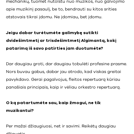
mechanikų, tuomet nutolstu nuo muzikos, nuo galvojimo
apie muzikinį pasaulį, be to, bendrauti su kitos srities
atstovais tikrai įdomu. Ne įdomiau, bet įdomu.
Jeigu dabar turėtumėte galimybę sutikti
dvidešimtmetį ar trisdešimtmetį Algimantą, kokį
patarimą iš savo patirties jam duotumėte?
Dar daugiau groti, dar daugiau tobulėti profesine prasme.
Nors buvau gabus, dabar jau atrodo, kad viskas greitai
pavykdavo. Gerai pagalvojus, fleitos repertuarą kūriau
panašiais principais, kaip ir vėliau orkestro repertuarą.
O ką patartumėte sau, kaip žmogui, ne tik
muzikantui?
Per mažai džiaugiuosi, net ir savimi. Reikėtų daugiau