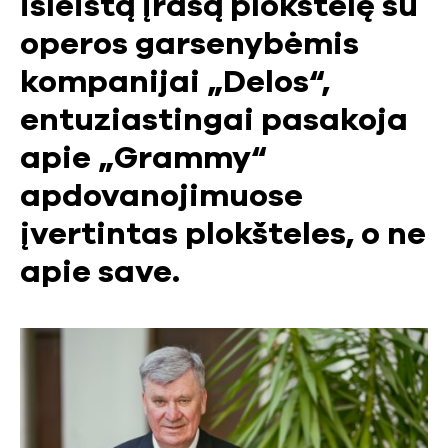
išleistą įrašą plokštelę su
operos garsenybėmis
kompanijai „Delos“,
entuziastingai pasakoja
apie „Grammy“
apdovanojimuose
įvertintas plokšteles, o ne
apie save.