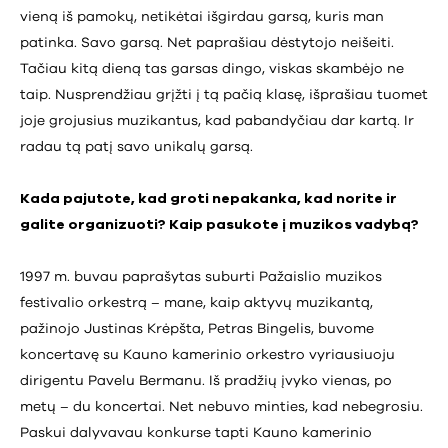
vieną iš pamokų, netikėtai išgirdau garsą, kuris man
patinka. Savo garsą. Net paprašiau dėstytojo neišeiti.
Tačiau kitą dieną tas garsas dingo, viskas skambėjo ne
taip. Nusprendžiau grįžti į tą pačią klasę, išprašiau tuomet
joje grojusius muzikantus, kad pabandyčiau dar kartą. Ir
radau tą patį savo unikalų garsą.
Kada pajutote, kad groti nepakanka, kad norite ir
galite organizuoti? Kaip pasukote į muzikos vadybą?
1997 m. buvau paprašytas suburti Pažaislio muzikos
festivalio orkestrą – mane, kaip aktyvų muzikantą,
pažinojo Justinas Krėpšta, Petras Bingelis, buvome
koncertavę su Kauno kamerinio orkestro vyriausiuoju
dirigentu Pavelu Bermanu. Iš pradžių įvyko vienas, po
metų – du koncertai. Net nebuvo minties, kad nebegrosiu.
Paskui dalyvavau konkurse tapti Kauno kamerinio