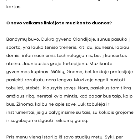
kartas.
O savo vaikams linkėjote muzikanto duonos?
Bandymų buvo. Dukra gyvena Olandijoje, sūnus pasuko į
sportą, yra lauko teniso treneris. Kiti du, jaunesni, labiau
domisi informacinėmis technologijomis, bet į koncertus
ateina. Jauniausias groja fortepijonu. Muzikanto
gyvenimas kupinas iššūkių, žinoma, bet kokioje profesijoje
pasiekti rezultatų nėra lengva. Muzikoje negali nustoti
tobulėti, stebėti, klausytis savęs. Nors, pasiekus tam tikrą
amžiaus ribą, neretai kyla mintis, kad dabar bus taip, kaip
bus. Žinoma, kalbu ne apie save. Juk tobulėja ir
instrumentai, jeigu palyginsime su tais, su kokiais grojome
ir sugebėjome išgauti reikiamą garsą.
Prisimenu vieną istoriją iš savo studijų metų. Sykį, per