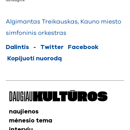
džiaugtis.
Algimantas Treikauskas
,
Kauno miesto
simfoninis orkestras
Dalintis
-
Twitter
Facebook
Kopijuoti nuorodą
DAUGIAU
KULTŪROS
naujienos
mėnesio tema
interviu