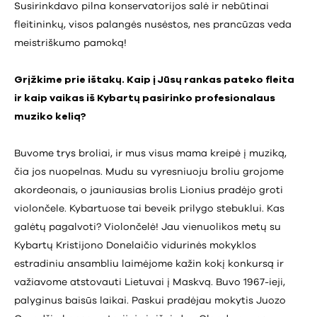
Susirinkdavo pilna konservatorijos salė ir nebūtinai
fleitininkų, visos palangės nusėstos, nes prancūzas veda
meistriškumo pamoką!
Grįžkime prie ištakų. Kaip į Jūsų rankas pateko fleita
ir kaip vaikas iš Kybartų pasirinko profesionalaus
muziko kelią?
Buvome trys broliai, ir mus visus mama kreipė į muziką,
čia jos nuopelnas. Mudu su vyresniuoju broliu grojome
akordeonais, o jauniausias brolis Lionius pradėjo groti
violončele. Kybartuose tai beveik prilygo stebuklui. Kas
galėtų pagalvoti? Violončelė! Jau vienuolikos metų su
Kybartų Kristijono Donelaičio vidurinės mokyklos
estradiniu ansambliu laimėjome kažin kokį konkursą ir
važiavome atstovauti Lietuvai į Maskvą. Buvo 1967-ieji,
palyginus baisūs laikai. Paskui pradėjau mokytis Juozo