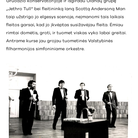
Gruodžio konservatorijoje ir išgirdau Olandų grupę
„Jethro Tull“ bei fleitininką Ianą Scottą Andersoną Man
taip užstrigo jo elgesys scenoje, neįmanomi tais laikais
fleitos garsai, kad jo įkvėptas susižavėjau fleita. Ėmiau
rimtai domėtis, groti, ir tuomet viskas vyko labai greitai.
Antrame kurse jau grojau tuometinės Valstybinės
filharmonijos simfoniniame orkestre.