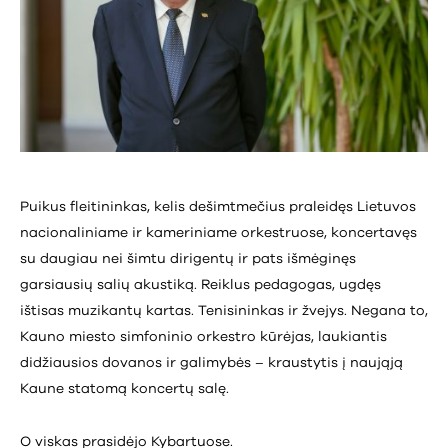
Puikus fleitininkas, kelis dešimtmečius praleidęs Lietuvos
nacionaliniame ir kameriniame orkestruose, koncertavęs
su daugiau nei šimtu dirigentų ir pats išmėginęs
garsiausių salių akustiką. Reiklus pedagogas, ugdęs
ištisas muzikantų kartas. Tenisininkas ir žvejys. Negana to,
Kauno miesto simfoninio orkestro kūrėjas, laukiantis
didžiausios dovanos ir galimybės – kraustytis į naująją
Kaune statomą koncertų salę.
O viskas prasidėjo Kybartuose.