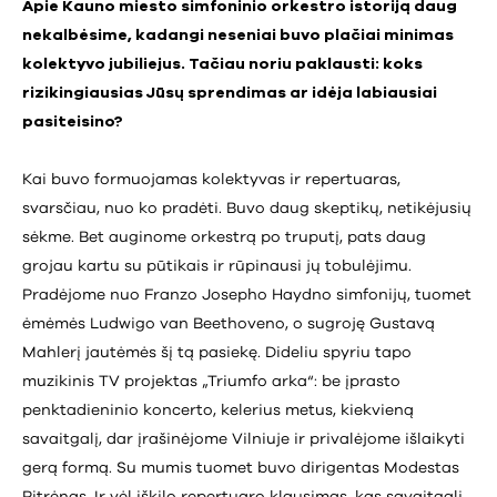
Apie Kauno miesto simfoninio orkestro istoriją daug
nekalbėsime, kadangi neseniai buvo plačiai minimas
kolektyvo jubiliejus. Tačiau noriu paklausti: koks
rizikingiausias Jūsų sprendimas ar idėja labiausiai
pasiteisino?
Kai buvo formuojamas kolektyvas ir repertuaras,
svarsčiau, nuo ko pradėti. Buvo daug skeptikų, netikėjusių
sėkme. Bet auginome orkestrą po truputį, pats daug
grojau kartu su pūtikais ir rūpinausi jų tobulėjimu.
Pradėjome nuo Franzo Josepho Haydno simfonijų, tuomet
ėmėmės Ludwigo van Beethoveno, o sugroję Gustavą
Mahlerį jautėmės šį tą pasiekę. Dideliu spyriu tapo
muzikinis TV projektas „Triumfo arka“: be įprasto
penktadieninio koncerto, kelerius metus, kiekvieną
savaitgalį, dar įrašinėjome Vilniuje ir privalėjome išlaikyti
gerą formą. Su mumis tuomet buvo dirigentas Modestas