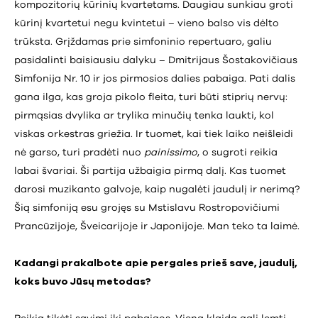
kompozitorių kūrinių kvartetams. Daugiau sunkiau groti
kūrinį kvartetui negu kvintetui – vieno balso vis dėlto
trūksta. Grįždamas prie simfoninio repertuaro, galiu
pasidalinti baisiausiu dalyku – Dmitrijaus Šostakovičiaus
Simfonija Nr. 10 ir jos pirmosios dalies pabaiga. Pati dalis
gana ilga, kas groja pikolo fleita, turi būti stiprių nervų:
pirmąsias dvylika ar trylika minučių tenka laukti, kol
viskas orkestras griežia. Ir tuomet, kai tiek laiko neišleidi
nė garso, turi pradėti nuo
painissimo
, o sugroti reikia
labai švariai. Ši partija užbaigia pirmą dalį. Kas tuomet
darosi muzikanto galvoje, kaip nugalėti jaudulį ir nerimą?
Šią simfoniją esu grojęs su Mstislavu Rostropovičiumi
Prancūzijoje, Šveicarijoje ir Japonijoje. Man teko ta laimė.
Kadangi prakalbote apie pergales prieš save, jaudulį,
koks buvo Jūsų metodas?