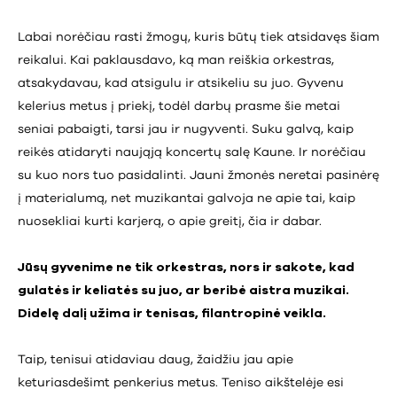
Labai norėčiau rasti žmogų, kuris būtų tiek atsidavęs šiam
reikalui. Kai paklausdavo, ką man reiškia orkestras,
atsakydavau, kad atsigulu ir atsikeliu su juo. Gyvenu
kelerius metus į priekį, todėl darbų prasme šie metai
seniai pabaigti, tarsi jau ir nugyventi. Suku galvą, kaip
reikės atidaryti naująją koncertų salę Kaune. Ir norėčiau
su kuo nors tuo pasidalinti. Jauni žmonės neretai pasinėrę
į materialumą, net muzikantai galvoja ne apie tai, kaip
nuosekliai kurti karjerą, o apie greitį, čia ir dabar.
Jūsų gyvenime ne tik orkestras, nors ir sakote, kad
gulatės ir keliatės su juo, ar beribė aistra muzikai.
Didelę dalį užima ir tenisas, filantropinė veikla.
Taip, tenisui atidaviau daug, žaidžiu jau apie
keturiasdešimt penkerius metus. Teniso aikštelėje esi