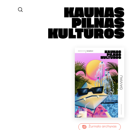
Žurnalo archyvas