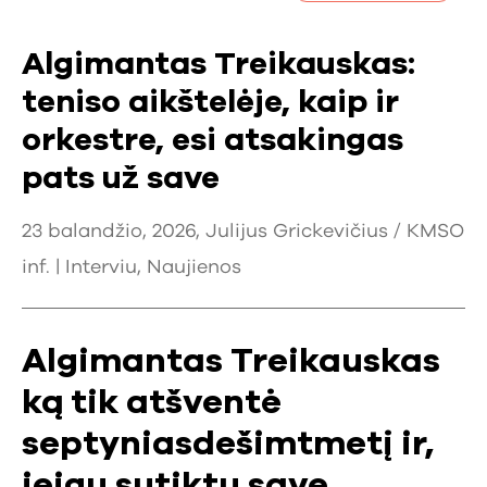
Algimantas Treikauskas:
teniso aikštelėje, kaip ir
orkestre, esi atsakingas
pats už save
23 balandžio, 2026, Julijus Grickevičius / KMSO
inf. |
Interviu
,
Naujienos
Algimantas Treikauskas
ką tik atšventė
septyniasdešimtmetį ir,
jeigu sutiktų save