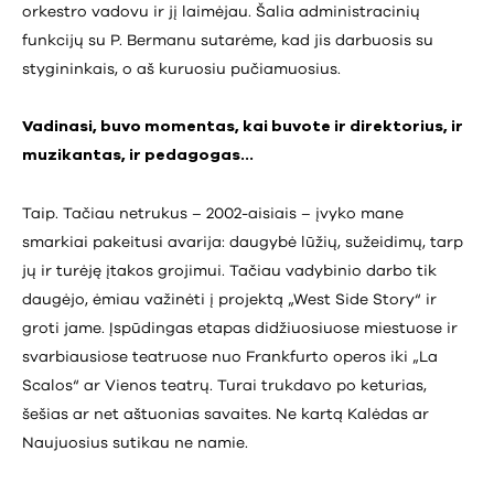
orkestro vadovu ir jį laimėjau. Šalia administracinių
funkcijų su P. Bermanu sutarėme, kad jis darbuosis su
stygininkais, o aš kuruosiu pučiamuosius.
Vadinasi, buvo momentas, kai buvote ir direktorius, ir
muzikantas, ir pedagogas…
Taip. Tačiau netrukus – 2002-aisiais – įvyko mane
smarkiai pakeitusi avarija: daugybė lūžių, sužeidimų, tarp
jų ir turėję įtakos grojimui. Tačiau vadybinio darbo tik
daugėjo, ėmiau važinėti į projektą „West Side Story“ ir
groti jame. Įspūdingas etapas didžiuosiuose miestuose ir
svarbiausiose teatruose nuo Frankfurto operos iki „La
Scalos“ ar Vienos teatrų. Turai trukdavo po keturias,
šešias ar net aštuonias savaites. Ne kartą Kalėdas ar
Naujuosius sutikau ne namie.