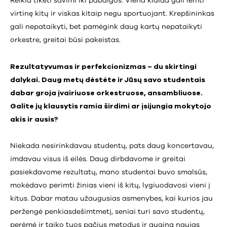
Reikia tikėti savimi iki pabaigos. Viena klaida gali lemti
virtinę kitų ir viskas kitaip negu sportuojant. Krepšininkas
gali nepataikyti, bet pamėgink daug kartų nepataikyti
orkestre, greitai būsi pakeistas.
Rezultatyvumas ir perfekcionizmas – du skirtingi
dalykai. Daug metų dėstėte ir Jūsų savo studentais
dabar groja įvairiuose orkestruose, ansambliuose.
Galite jų klausytis ramia širdimi ar įsijungia mokytojo
akis ir ausis?
Niekada nesirinkdavau studentų, pats daug koncertavau,
imdavau visus iš eilės. Daug dirbdavome ir greitai
pasiekdavome rezultatų, mano studentai buvo smalsūs,
mokėdavo perimti žinias vieni iš kitų, lygiuodavosi vieni į
kitus. Dabar matau užaugusias asmenybes, kai kurios jau
peržengė penkiasdešimtmetį, seniai turi savo studentų,
perėmė ir taiko tuos pačius metodus ir augina naujas