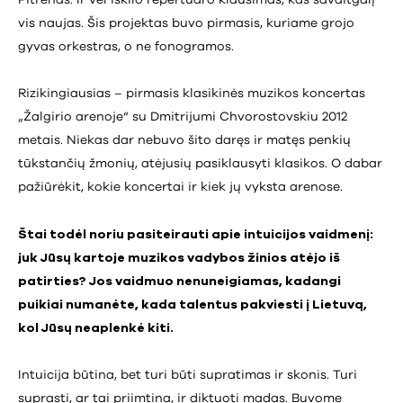
Pitrėnas. Ir vėl iškilo repertuaro klausimas, kas savaitgalį
vis naujas. Šis projektas buvo pirmasis, kuriame grojo
gyvas orkestras, o ne fonogramos.
Rizikingiausias – pirmasis klasikinės muzikos koncertas
„Žalgirio arenoje“ su Dmitrijumi Chvorostovskiu 2012
metais. Niekas dar nebuvo šito daręs ir matęs penkių
tūkstančių žmonių, atėjusių pasiklausyti klasikos. O dabar
pažiūrėkit, kokie koncertai ir kiek jų vyksta arenose.
Štai todėl noriu pasiteirauti apie intuicijos vaidmenį:
juk Jūsų kartoje muzikos vadybos žinios atėjo iš
patirties? Jos vaidmuo nenuneigiamas, kadangi
puikiai numanėte, kada talentus pakviesti į Lietuvą,
kol Jūsų neaplenkė kiti.
Intuicija būtina, bet turi būti supratimas ir skonis. Turi
suprasti, ar tai priimtina, ir diktuoti madas. Buvome