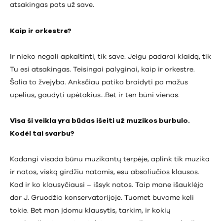
atsakingas pats už save.
Kaip ir orkestre?
Ir nieko negali apkaltinti, tik save. Jeigu padarai klaidą, tik
Tu esi atsakingas. Teisingai palyginai, kaip ir orkestre.
Šalia to žvejyba. Anksčiau patiko braidyti po mažus
upelius, gaudyti upėtakius…Bet ir ten būni vienas.
Visa ši veikla yra būdas išeiti už muzikos burbulo.
Kodėl tai svarbu?
Kadangi visada būnu muzikantų terpėje, aplink tik muzika
ir natos, viską girdžiu natomis, esu absoliučios klausos.
Kad ir ko klausyčiausi – išsyk natos. Taip mane išauklėjo
dar J. Gruodžio konservatorijoje. Tuomet buvome keli
tokie. Bet man įdomu klausytis, tarkim, ir kokių