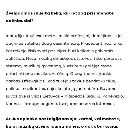
Žvelgdamas į nueitą kelią, kurį etapą prisimenate
dažniausiai?
Ir studijų, ir vėlesni metai, meilė profesijai, domėjimasis ja,
augimas suteka į daug dešimtmečių. Pradedant nuo laikų,
kai reikėjo išsikovoti pozicijas, būti keliomis galvomis
aukščiau. Nesu muzikų dinastijos atstovas, teko perprasti
sistemą, muzikinį gyvenimą, kuris būtų galėjęs mane
priartinti prie muzikos viršūnių. O pagrindinis įrankis –
darbas. Džiaugiuosi, kad turėjau tokius bendrakursius,
puikius muzikantus, deja, keleto jų jau nebėra. Buvome
suvažiavę iš visos Lietuvos – Klaipėdos, Šiaulių, Panevėžio,
Kauno, – drauge augome, turėjome bendrus interesus.
Ar Jus aplanko nostalgija savajai kartai, kai matote,
kaip į muziką ateina jauni žmonės, o gal, atvirkščiai,