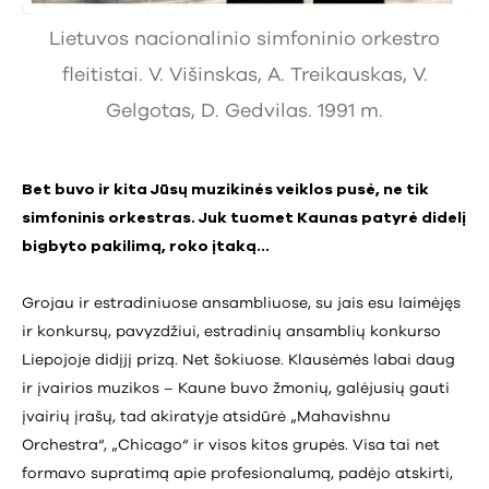
Lietuvos nacionalinio simfoninio orkestro
fleitistai. V. Višinskas, A. Treikauskas, V.
Gelgotas, D. Gedvilas. 1991 m.
Bet buvo ir kita Jūsų muzikinės veiklos pusė, ne tik
simfoninis orkestras. Juk tuomet Kaunas patyrė didelį
bigbyto pakilimą, roko įtaką…
Grojau ir estradiniuose ansambliuose, su jais esu laimėjęs
ir konkursų, pavyzdžiui, estradinių ansamblių konkurso
Liepojoje didįjį prizą. Net šokiuose. Klausėmės labai daug
ir įvairios muzikos – Kaune buvo žmonių, galėjusių gauti
įvairių įrašų, tad akiratyje atsidūrė „Mahavishnu
Orchestra“, „Chicago“ ir visos kitos grupės. Visa tai net
formavo supratimą apie profesionalumą, padėjo atskirti,