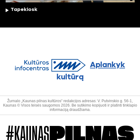
Tapekiosk
Aplankyk
kultūrą
Žurnalo „Kaunas pilnas kultūros“ redakcijos adresas: V. Putvinskio g. 56-1,
Kaunas © Visos teisės saugomos 2026. Be sutikimo kopijuoti ir platinti tinklapio
informaciją draudžiama.
#KAUNAS
PILNAS